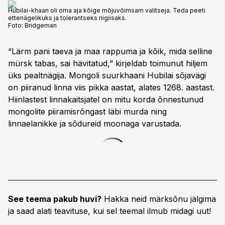
Hubilai-khaan oli oma aja kõige mõjuvõimsam valitseja. Teda peeti
ettenägelikuks ja tolerantseks riigiisaks.
Foto:
Bridgeman
“Lärm pani taeva ja maa rappuma ja kõik, mida selline
mürsk tabas, sai hävitatud,” kirjeldab toimunut hiljem
üks pealtnägija. Mongoli suurkhaani Hubilai sõjavägi
on piiranud linna viis pikka aastat, alates 1268. aastast.
Hiinlastest linnakaitsjatel on mitu korda õnnestunud
mongolite piiramisrõngast läbi murda ning
linnaelanikke ja sõdureid moonaga varustada.
See teema pakub huvi?
Hakka neid märksõnu jälgima
ja saad alati teavituse, kui sel teemal ilmub midagi uut!