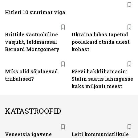
Hitleri 10 suurimat viga
Brittide vastuoluline
Ukraina lubas tapetud
väejuht, feldmarssal
poolakaid otsida uuest
Bernard Montgomery
kohast
Miks olid sõjalaevad
Rževi hakklihamasin:
triibulised?
Stalin saatis lahingusse
kaks miljonit meest
KATASTROOFID
Veneetsia igavene
Leiti kommunistlikule