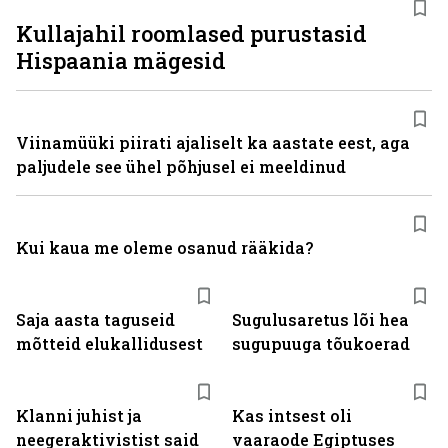
Kullajahil roomlased purustasid
Hispaania mägesid
Viinamüüki piirati ajaliselt ka aastate eest, aga
paljudele see ühel põhjusel ei meeldinud
Kui kaua me oleme osanud rääkida?
Saja aasta taguseid
Sugulusaretus lõi hea
mõtteid elukallidusest
sugupuuga tõukoerad
Klanni juhist ja
Kas intsest oli
neegeraktivistist said
vaaraode Egiptuses