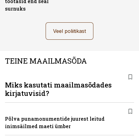
töötasid end seal
surnuks
Veel poliitikast
TEINE MAAILMASÕDA
Miks kasutati maailmasõdades
kirjatuvisid?
Põlva punamonumentide juurest leitud
inimsäilmed maeti ümber