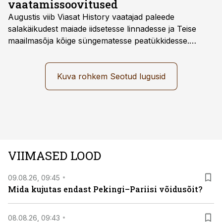
vaatamissoovitused
Augustis viib Viasat History vaatajad paleede
salakäikudest maiade iidsetesse linnadesse ja Teise
maailmasõja kõige süngematesse peatükkidesse.
Kuninglike dünastiate intriigid, värsked arheoloogilised
avastused ning seni nägemata kaadrid Kolmanda riigi
argielust avavad ajaloo tuntud sündmused täiesti uuest
Kuva rohkem Seotud lugusid
vaatenurgast. Viasat History on saadaval kõikide Eesti
teleoperaatorite kaudu. Tutvu telekavaga:
viasathistory.eu/ee
VIIMASED LOOD
09.08.26, 09:45
Mida kujutas endast Pekingi–Pariisi võidusõit?
08.08.26, 09:43