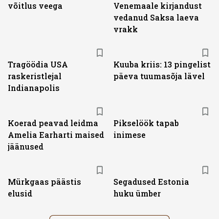
võitlus veega
Venemaale kirjandust
vedanud Saksa laeva
vrakk
Tragöödia USA
Kuuba kriis: 13 pingelist
raskeristlejal
päeva tuumasõja lävel
Indianapolis
Koerad peavad leidma
Pikselöök tapab
Amelia Earharti maised
inimese
jäänused
Mürkgaas päästis
Segadused Estonia
elusid
huku ümber