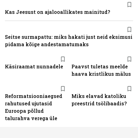
Kas Jeesust on ajalooallikates mainitud?
Seitse surmapattu: miks hakati just neid eksimusi
pidama kõige andestamatumaks
Käsiraamat nunnadele
Paavst tuletas meelde
haava kristlikus mälus
Reformatsiooniaegsed
Miks elavad katoliku
rahutused ujutasid
preestrid tsölibaadis?
Euroopa põllud
talurahva verega üle