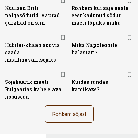
Kuulsad Briti
Rohkem kui saja aasta
palgasõdurid: Vaprad
eest kadunud sõdur
gurkhad on siin
maeti lõpuks maha
Hubilai-khaan soovis
Miks Napoleonile
saada
halastati?
maailmavalitsejaks
Sõjakaarik maeti
Kuidas ründas
Bulgaarias kahe elava
kamikaze?
hobusega
Rohkem sõjast