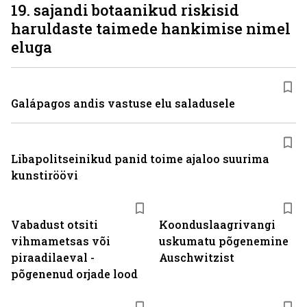
19. sajandi botaanikud riskisid
haruldaste taimede hankimise nimel
eluga
Galápagos andis vastuse elu saladusele
Libapolitseinikud panid toime ajaloo suurima
kunstiröövi
Vabadust otsiti
Koonduslaagrivangi
vihmametsas või
uskumatu põgenemine
piraadilaeval -
Auschwitzist
põgenenud orjade lood