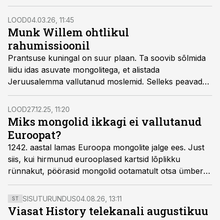
teisele suurriigile.
LOOD
04.03.26, 11:45
Munk Willem ohtlikul
rahumissioonil
Prantsuse kuningal on suur plaan. Ta soovib sõlmida
liidu idas asuvate mongolitega, et alistada
Jeruusalemma vallutanud moslemid. Selleks peavad
mongolid aga kristlasteks hakkama. Tundmatule maale
läheb ristiusku viima munk Willem.
LOOD
27.12.25, 11:20
Miks mongolid ikkagi ei vallutanud
Euroopat?
1242. aastal lamas Euroopa mongolite jalge ees. Just
siis, kui hirmunud eurooplased kartsid lõplikku
rünnakut, pöörasid mongolid ootamatult otsa ümber
ning lahkusid Euroopast.
SISUTURUNDUS
04.08.26, 13:11
ST
Viasat History telekanali augustikuu