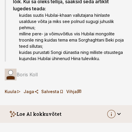
lõik. Kui sa oleks tellija, saaksid seda artiklit
lugedes teada:
kuidas suutis Hubilai-khaan vallutajana hiinlaste
usalduse võita ja miks see polnud sugugi juhuslik
pehmus;
milline pere- ja võimuvõitlus viis Hubilai mongolite
troonile ning kuidas tema ema Sorghaghtani Beki poja
teed sillutas;
kuidas purustati Songi dünastia ning milliste otsustega
kujundas Hubilai ühinenud Hiina tulevikku.
Boris Koll
Kuula
Jaga
Salvesta
Vihja
Loe AI kokkuvõtet