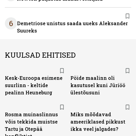
6
Demetriose unistus saada uueks Aleksander
Suureks
KUULSAD EHITISED
Kesk-Euroopa esimene
Pöide maalinn oli
suurlinn - keltide
kasutusel kuni Jüriöö
pealinn Heuneburg
ülestõusuni
Rosma muinaslinnus
Miks mõõdavad
võis tekkida muistse
ameeriklased pikkust
Tartu ja Otepää
ikka veel jalgades?