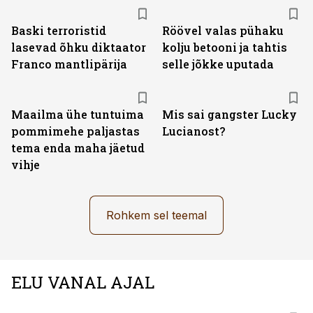
Baski terroristid
Röövel valas pühaku
lasevad õhku diktaator
kolju betooni ja tahtis
Franco mantlipärija
selle jõkke uputada
Maailma ühe tuntuima
Mis sai gangster Lucky
pommimehe paljastas
Lucianost?
tema enda maha jäetud
vihje
Rohkem sel teemal
ELU VANAL AJAL