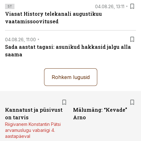
04.08.26, 13:11
ST
Viasat History telekanali augustikuu
vaatamissoovitused
04.08.26, 11:00
Sada aastat tagasi: asunikud hakkasid jalgu alla
saama
Rohkem lugusid
Kannatust ja püsivust
Mälumäng: “Kevade”
on tarvis
Arno
Riigivanem Konstantin Pätsi
arvamuslugu vabariigi 4.
aastapäeval