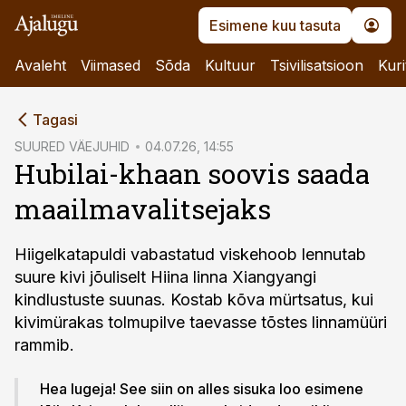
Esimene kuu tasuta
Avaleht
Viimased
Sõda
Kultuur
Tsivilisatsioon
Kuri
cebook
Tagasi
Twitter)
SUURED VÄEJUHID
04.07.26, 14:55
Hubilai-khaan soovis saada
kedIn
maailmavalitsejaks
ail
k
Hiigelkatapuldi vabastatud viskehoob lennutab
suure kivi jõuliselt Hiina linna Xiangyangi
kindlustuste suunas. Kostab kõva mürtsatus, kui
kivimürakas tolmupilve taevasse tõstes linnamüüri
rammib.
Hea lugeja! See siin on alles sisuka loo esimene