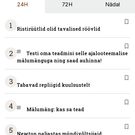
24H
72H
Nädal
1
Ristirüütlid olid tavalised röövlid
2
Testi oma teadmisi selle ajalooteemalise
mälumänguga ning saad auhinna!
3
Tabavad repliigid kuulsustelt
4
Mälumäng: kas sa tead
5
Newton paljastas mündivõltsijaid