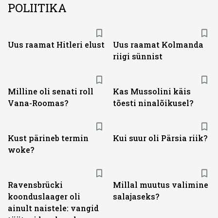
POLIITIKA
Uus raamat Hitleri elust
Uus raamat Kolmanda
riigi sünnist
Milline oli senati roll
Kas Mussolini käis
Vana-Roomas?
tõesti ninalõikusel?
Kust pärineb termin
Kui suur oli Pärsia riik?
woke?
Ravensbrücki
Millal muutus valimine
koonduslaager oli
salajaseks?
ainult naistele: vangid