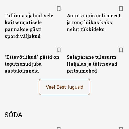
Tallinna ajaloolisele
Auto tappis neli meest
kaitserajatisele
ja rong lõikas kaks
pannakse püsti
neiut tükkideks
spordiväljakud
“Ettevõtlikud” pätid on
Salapärane tulesurm
tegutsenud juba
Haljalas ja tülitsevad
aastakümneid
pritsumehed
Veel Eesti lugusid
SÕDA