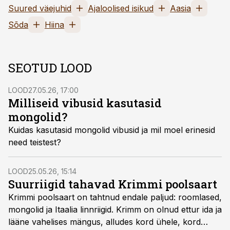
Suured väejuhid
Ajaloolised isikud
Aasia
Sõda
Hiina
SEOTUD LOOD
LOOD
27.05.26, 17:00
Milliseid vibusid kasutasid
mongolid?
Kuidas kasutasid mongolid vibusid ja mil moel erinesid
need teistest?
LOOD
25.05.26, 15:14
Suurriigid tahavad Krimmi poolsaart
Krimmi poolsaart on tahtnud endale paljud: roomlased,
mongolid ja Itaalia linnriigid. Krimm on olnud ettur ida ja
lääne vahelises mängus, alludes kord ühele, kord