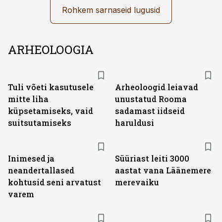
Rohkem sarnaseid lugusid
ARHEOLOOGIA
Tuli võeti kasutusele
Arheoloogid leiavad
mitte liha
unustatud Rooma
küpsetamiseks, vaid
sadamast iidseid
suitsutamiseks
haruldusi
Inimesed ja
Süüriast leiti 3000
neandertallased
aastat vana Läänemere
kohtusid seni arvatust
merevaiku
varem
ST