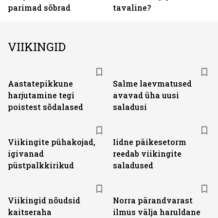
parimad sõbrad
tavaline?
VIIKINGID
Aastatepikkune
Salme laevmatused
harjutamine tegi
avavad üha uusi
poistest sõdalased
saladusi
Viikingite pühakojad,
Iidne päikesetorm
igivanad
reedab viikingite
püstpalkkirikud
saladused
Viikingid nõudsid
Norra pärandvarast
kaitseraha
ilmus välja haruldane