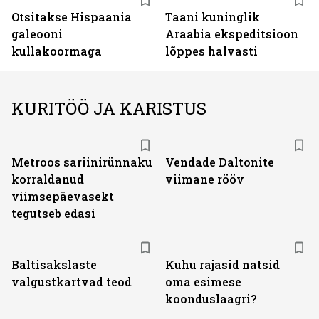
Otsitakse Hispaania
Taani kuninglik
galeooni
Araabia ekspeditsioon
kullakoormaga
lõppes halvasti
KURITÖÖ JA KARISTUS
Metroos sariinirünnaku
Vendade Daltonite
korraldanud
viimane rööv
viimsepäevasekt
tegutseb edasi
Baltisakslaste
Kuhu rajasid natsid
valgustkartvad teod
oma esimese
koonduslaagri?