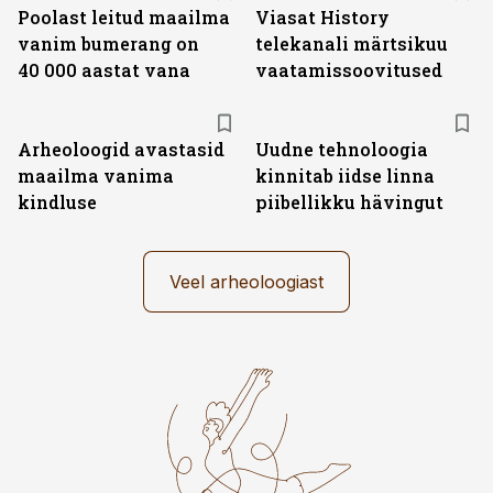
Poolast leitud maailma
Viasat History
vanim bumerang on
telekanali märtsikuu
40 000 aastat vana
vaatamissoovitused
Arheoloogid avastasid
Uudne tehnoloogia
maailma vanima
kinnitab iidse linna
kindluse
piibellikku hävingut
Veel arheoloogiast