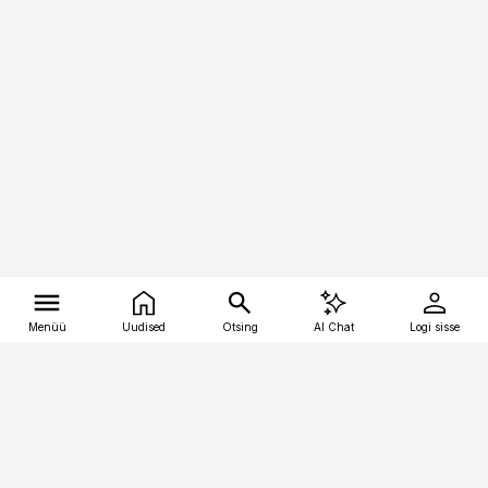
Menüü
Uudised
Otsing
AI Chat
Logi sisse
Vana-Lõuna 39/1, 19094 Tallinn
(+372) 667 0111