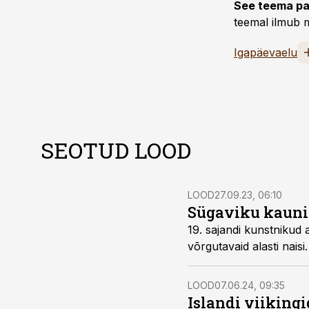
See teema pa
teemal ilmub m
Igapäevaelu
SEOTUD LOOD
LOOD
27.09.23, 06:10
Sügaviku kaunid
19. sajandi kunstnikud 
võrgutavaid alasti naisi.
LOOD
07.06.24, 09:35
Islandi viikingi