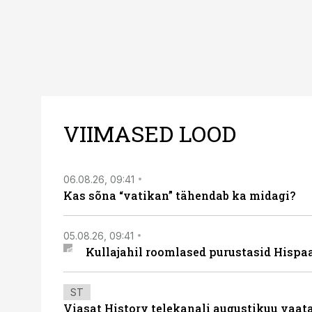
VIIMASED LOOD
06.08.26, 09:41
Kas sõna “vatikan” tähendab ka midagi?
05.08.26, 09:41
Kullajahil roomlased purustasid Hispa
ST
Viasat History telekanali augustikuu vaa