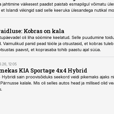
jahtimine väikesest paadist paistab esmapilgul võimatu ü
et Islandi viikingid said selle keeruka ülesandega nutikal 
aidluse: Kobras on kala
upäevadel oli liha söömine keelatud. Selle puudumine toidus
Vaimulikud panid pead tööle ja otsustasid, et kobras tule
 otsustas paavst, et koprasaba tohib paastu ajal süüa.
6.26, 12:05
mekas KIA Sportage 4x4 Hybrid
ybridi sain proovisõiduks seekord veidi pikemaks ajaks ni
Pärnusse kalale. Mis oli selles autos head ja millised olid v
u.