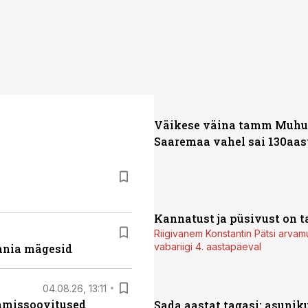
Väikese väina tamm Muhu 
Saaremaa vahel sai 130aas
Kannatust ja püsivust on t
Riigivanem Konstantin Pätsi arvam
vabariigi 4. aastapäeval
ania mägesid
04.08.26, 13:11
tamissoovitused
Sada aastat tagasi: asunik