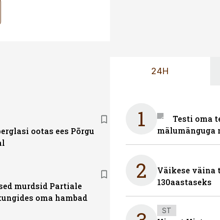
24H
1
Testi oma t
mälumänguga n
erglasi ootas ees Põrgu
l
2
Väikese väina 
130aastaseks
ed murdsid Partiale
 tungides oma hambad
ST
3