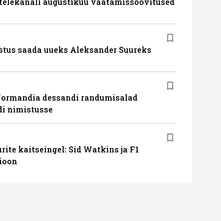
 telekanali augustikuu vaatamissoovitused
stus saada uueks Aleksander Suureks
Normandia dessandi randumisalad
i nimistusse
ite kaitseingel: Sid Watkins ja F1
ioon