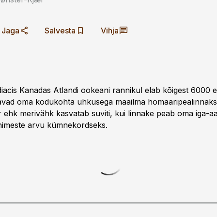
Jaga
Salvesta
Vihja
iacis Kanadas Atlandi ookeani rannikul elab kõigest 6000 e
vad oma kodukohta uhkusega maailma homaaripealinnaks. 
 ehk merivähk kasvatab suviti, kui linnake peab oma iga-aa
, inimeste arvu kümnekordseks.