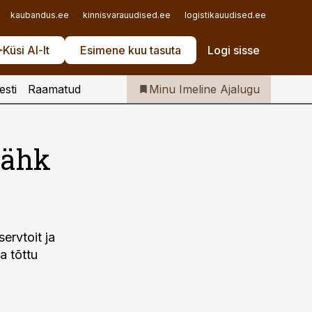
Iseteenindus
kaubandus.ee
kinnisvarauudised.ee
logistikauudised.ee
mu.ee
Telli Imeline Ajalugu
Küsi AI-lt
Esimene kuu tasuta
Logi sisse
esti
Raamatud
Minu Imeline Ajalugu
vähk
ervtoit ja
a tõttu