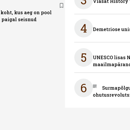
Viasat History
 koht, kus aeg on pool
t paigal seisnud
4
Demetriose uni
5
UNESCO lisas 
maailmapärand
6
Surmapõlgur
ohutusrevoluts