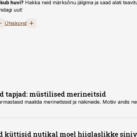
kub huvi?
Hakka neid märksõnu jälgima ja saad alati teavitu
idagi uut!
Ühiskond
 tapjad: müstilised merineitsid
armastasid maalida merineitsisid ja näkineide. Motiiv andis n
d küttisid nutikal moel hiiglaslikke sini