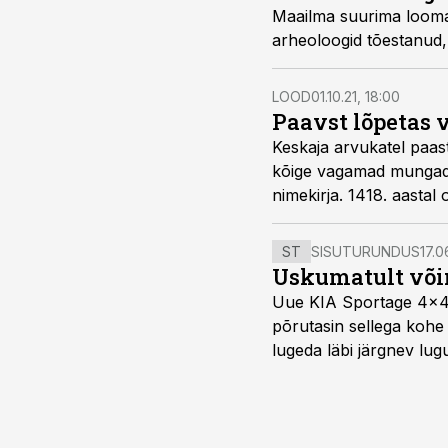
Maailma suurima looma 
arheoloogid tõestanud, 
LOOD
01.10.21, 18:00
Paavst lõpetas v
Keskaja arvukatel paast
kõige vagamad mungad. 
nimekirja. 1418. aastal
ST
SISUTURUNDUS
17.0
Uskumatult või
Uue KIA Sportage 4x4 H
põrutasin sellega kohe 
lugeda läbi järgnev lug