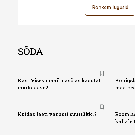
Rohkem lugusid
SÕDA
Kas Teises maailmasõjas kasutati
Königsb
mürkgaase?
maa pea
Kuidas laeti vanasti suurtükki?
Roomlas
kallale