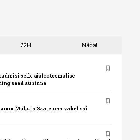
72H
Nädal
eadmisi selle ajalooteemalise
ing saad auhinna!
tamm Muhu ja Saaremaa vahel sai