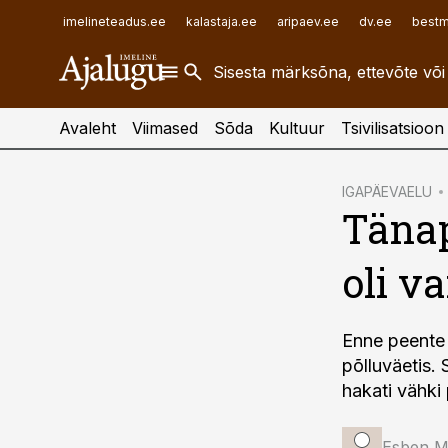
ehitusuudised.ee
raamatupidaja.ee
imelineteadus.ee
kalastaja.ee
aripaev.ee
dv.ee
bestm
finantsuudised.ee
toostusuudised.ee
aritehnoloogia.ee
Avaleht
Viimased
Sõda
Kultuur
Tsivilisatsioon
cebook
IGAPÄEVAELU
Täna
Twitter)
kedIn
oli va
ail
k
Enne peente 
põlluväetis. 
hakati vähki
Esben M