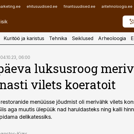
arketing.ee
ehitusuudised.ee
finantsuudised.ee
aritehnoloogia.ee
Kuritöö ja karistus
Tehnika
Seiklused
Arheoloogia
E
04.10.23, 06:00
päeva luksusroog meri
nasti vilets koeratoit
restoranide menüüsse jõudmist oli merivähk vilets kons
Siis aga muutis ülepüük nad haruldasteks ning kalli hinn
 pidama delikatessiks.
ønster-Kjær