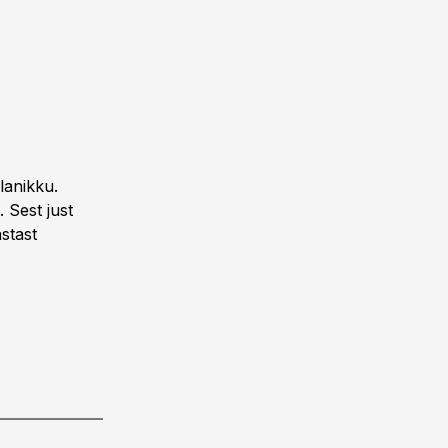
lanikku.
Sest just
stast