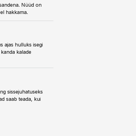
lesandena. Nüüd on
moel hakkama.
 ajas hulluks isegi
b kanda kalade
ng sissejuhatuseks
ead saab teada, kui