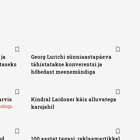
ja
Georg Lurichi sünniaastapäeva
taseks
tähistatakse konverentsi ja
hõbedast meenemündiga
arvis
Kindral Laidoner käis alluvatega
uslugu
karujahil
ud
100 aastat tagasi: reklaamartikkel