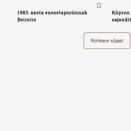
1983. aasta enesetapurünnak
Küpros:
Beirutis
sajandi
Rohkem sõjast