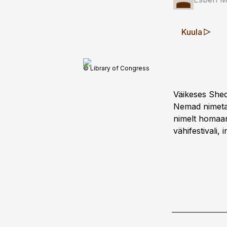
Kuula
© Library of Congress
Väikeses Shed
Nemad nimeta
nimelt homaar
vähifestivali