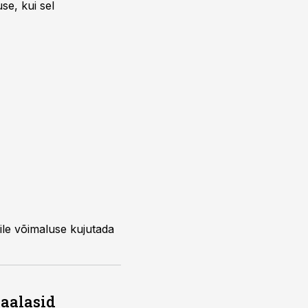
se, kui sel
eile võimaluse kujutada
vaalasid