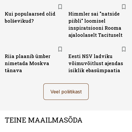
Kui populaarsed olid
Himmler sai "natside
bolševikud?
piibli" loomisel
inspiratsiooni Rooma
ajaloolaselt Tacituselt
Riia plaanib ümber
Eesti NSV ladviku
nimetada Moskva
võimuvõitlust ajendas
tänava
isiklik ebasümpaatia
Veel poliitikast
TEINE MAAILMASÕDA