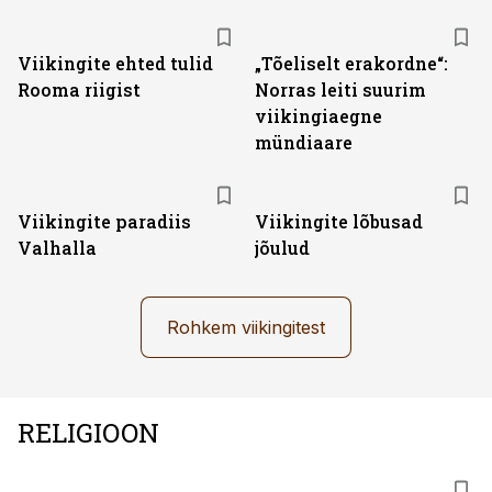
Viikingite ehted tulid
„Tõeliselt erakordne“:
Rooma riigist
Norras leiti suurim
viikingiaegne
mündiaare
Viikingite paradiis
Viikingite lõbusad
Valhalla
jõulud
Rohkem viikingitest
RELIGIOON