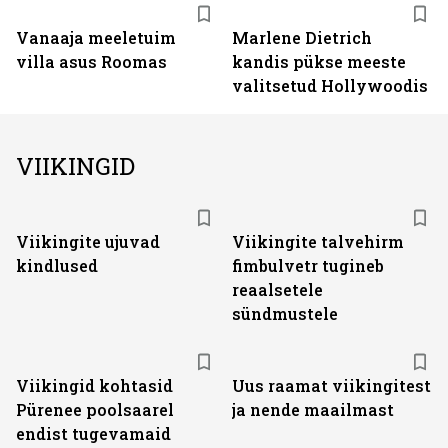
Vanaaja meeletuim
Marlene Dietrich
villa asus Roomas
kandis pükse meeste
valitsetud Hollywoodis
VIIKINGID
Viikingite ujuvad
Viikingite talvehirm
kindlused
fimbulvetr tugineb
reaalsetele
sündmustele
Viikingid kohtasid
Uus raamat viikingitest
Pürenee poolsaarel
ja nende maailmast
endist tugevamaid