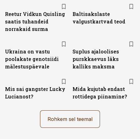
Reetur Vidkun Quisling
Baltisakslaste
saatis tuhandeid
valgustkartvad teod
norrakaid surma
Ukraina on vastu
Suplus ajaloolises
poolakate genotsiidi
purskkaevus läks
mälestuspäevale
kalliks maksma
Mis sai gangster Lucky
Mida kujutab endast
Lucianost?
rottidega piinamine?
Rohkem sel teemal