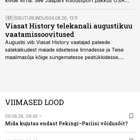
kivide virna. See Jaapani võitlussport pakkus USA
okupatsioonivägedele suurt huvi.
SISUTURUNDUS
04.08.26, 13:11
ST
Viasat History telekanali augustikuu
vaatamissoovitused
Augustis viib Viasat History vaatajad paleede
salakäikudest maiade iidsetesse linnadesse ja Teise
maailmasõja kõige süngematesse peatükkidesse.
Kuninglike dünastiate intriigid, värsked arheoloogilised
avastused ning seni nägemata kaadrid Kolmanda riigi
argielust avavad ajaloo tuntud sündmused täiesti uuest
vaatenurgast. Viasat History on saadaval kõikide Eesti
teleoperaatorite kaudu. Tutvu telekavaga:
VIIMASED LOOD
viasathistory.eu/ee
09.08.26, 09:45
Mida kujutas endast Pekingi–Pariisi võidusõit?