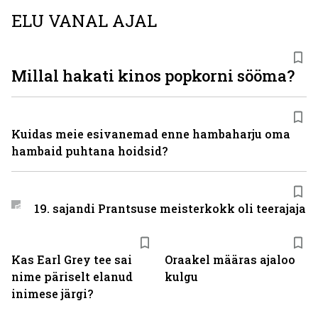
ELU VANAL AJAL
Millal hakati kinos popkorni sööma?
Kuidas meie esivanemad enne hambaharju oma
hambaid puhtana hoidsid?
19. sajandi Prantsuse meisterkokk oli teerajaja
Kas Earl Grey tee sai
Oraakel määras ajaloo
nime päriselt elanud
kulgu
inimese järgi?