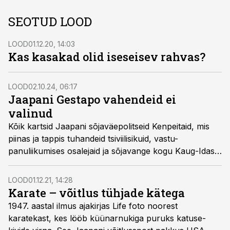
SEOTUD LOOD
LOOD
01.12.20, 14:03
Kas kasakad olid iseseisev rahvas?
LOOD
02.10.24, 06:17
Jaapani Gestapo vahendeid ei
valinud
Kõik kartsid Jaapani sõjaväepolitseid Kenpeitaid, mis
piinas ja tappis tuhandeid tsiviilisikuid, vastu­
panuliikumises osalejaid ja sõjavange kogu Kaug-Idas.
Need julmused kuuluvad Teise maa­ilma­sõja kõige
hullemate kuritegude hulka, kuid pea­aegu mitte keegi
LOOD
01.12.21, 14:28
ei saanud nende eest karistada.
Karate – võitlus tühjade kätega
1947. aastal ilmus ajakirjas Life foto noorest
karatekast, kes lööb küünarnukiga puruks katuse­