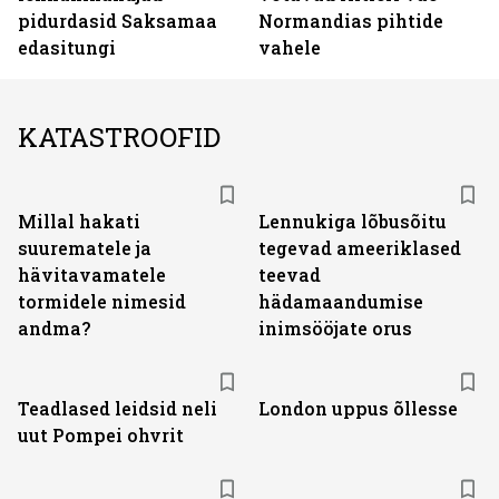
pidurdasid Saksamaa
Normandias pihtide
edasitungi
vahele
KATASTROOFID
Millal hakati
Lennukiga lõbusõitu
suurematele ja
tegevad ameeriklased
hävitavamatele
teevad
tormidele nimesid
hädamaandumise
andma?
inimsööjate orus
Teadlased leidsid neli
London uppus õllesse
uut Pompei ohvrit