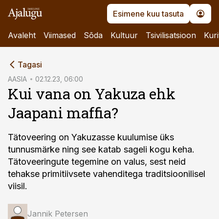
Esimene kuu tasuta
Avaleht
Viimased
Sõda
Kultuur
Tsivilisatsioon
Kuri
cebook
Tagasi
Twitter)
AASIA
02.12.23, 06:00
Kui vana on Yakuza ehk
kedIn
Jaapani maffia?
ail
k
Tätoveering on Yakuzasse kuulumise üks
tunnusmärke ning see katab sageli kogu keha.
Tätoveeringute tegemine on valus, sest neid
tehakse primitiivsete vahenditega traditsioonilisel
viisil.
Jannik Petersen