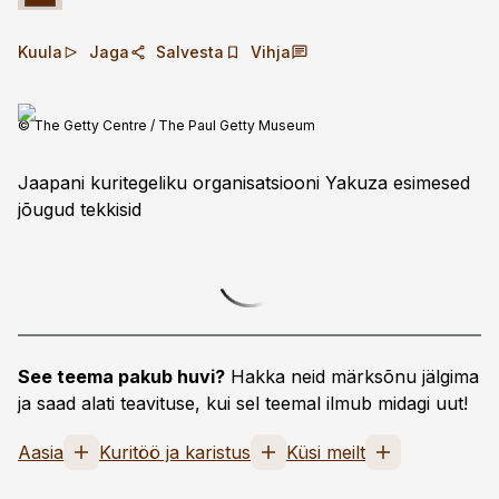
Kuula
Jaga
Salvesta
Vihja
© The Getty Centre / The Paul Getty Museum
Jaapani kuritegeliku organisatsiooni Yakuza esimesed
jõugud tekkisid
See teema pakub huvi?
Hakka neid märksõnu jälgima
ja saad alati teavituse, kui sel teemal ilmub midagi uut!
Aasia
Kuritöö ja karistus
Küsi meilt