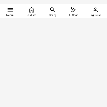
Menüü
Uudised
Otsing
AI Chat
Logi sisse
Vana-Lõuna 39/1, 19094 Tallinn
(+372) 667 0111
tellimiskeskus@aripaev.ee
Telli Imeline Ajalugu
Uudiskiri
Reklaam
Firmast
Sisu kasutamisõigused
Ajakirjaniku
eetikakoodeks
Üldtingimused
Privaatsustingimused
Küpsiste poliitika
KKK
Eesti Meediaettevõtete
Eelistuste haldamine