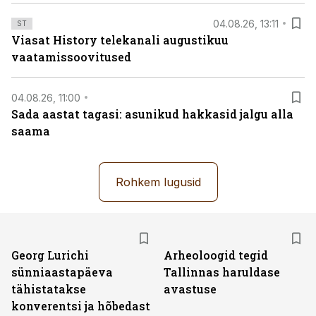
04.08.26, 13:11
ST
Viasat History telekanali augustikuu
vaatamissoovitused
04.08.26, 11:00
Sada aastat tagasi: asunikud hakkasid jalgu alla
saama
Rohkem lugusid
Georg Lurichi
Arheoloogid tegid
sünniaastapäeva
Tallinnas haruldase
tähistatakse
avastuse
konverentsi ja hõbedast