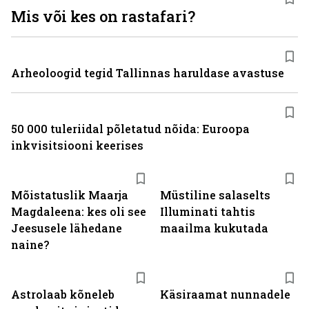
Mis või kes on rastafari?
Arheoloogid tegid Tallinnas haruldase avastuse
50 000 tuleriidal põletatud nõida: Euroopa
inkvisitsiooni keerises
Mõistatuslik Maarja
Müstiline salaselts
Magdaleena: kes oli see
Illuminati tahtis
Jeesusele lähedane
maailma kukutada
naine?
Astrolaab kõneleb
Käsiraamat nunnadele