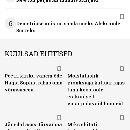
6
Demetriose unistus saada uueks Aleksander
Suureks
KUULSAD EHITISED
Peetri kiriku vanem õde
Mõistatuslik
Hagia Sophia rabas oma
pronksiaja kultuur rajas
võimsusega
tänu koostööle
erakordselt
vastupidavaid hooneid
Jänedal asus Järvamaa
Miks ehitati