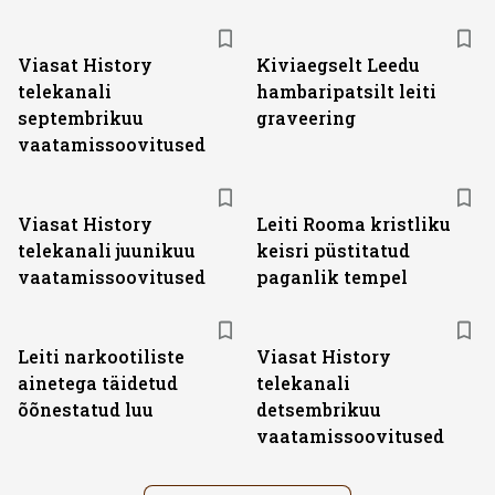
ST
Viasat History
Kiviaegselt Leedu
telekanali
hambaripatsilt leiti
septembrikuu
graveering
vaatamissoovitused
ST
Viasat History
Leiti Rooma kristliku
telekanali juunikuu
keisri püstitatud
vaatamissoovitused
paganlik tempel
ST
Leiti narkootiliste
Viasat History
ainetega täidetud
telekanali
õõnestatud luu
detsembrikuu
vaatamissoovitused