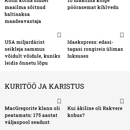
Kolm korda ümber
10 maailma kõige
maailma sõitnud
pöörasemat kihlvedu
baltisaksa
maadeavastaja
USA miljardärist
Idaekspress: edasi-
seikleja sammus
tagasi rongireis ülimas
võidult võidule, kuniks
luksuses
leidis õnnetu lõpu
KURITÖÖ JA KARISTUS
MacGregorite klann oli
Kui äkiline oli Rakvere
peatamatu: 175 aastat
kohus?
väljas­pool seadust