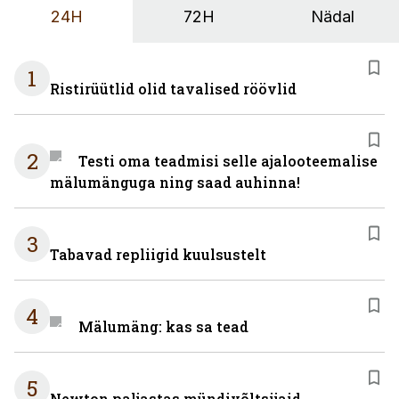
24H
72H
Nädal
1
Ristirüütlid olid tavalised röövlid
2
Testi oma teadmisi selle ajalooteemalise
mälumänguga ning saad auhinna!
3
Tabavad repliigid kuulsustelt
4
Mälumäng: kas sa tead
5
Newton paljastas mündivõltsijaid