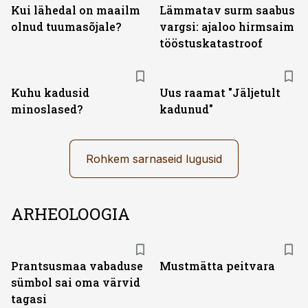
Kui lähedal on maailm
Lämmatav surm saabus
olnud tuumasõjale?
vargsi: ajaloo hirmsaim
tööstuskatastroof
Kuhu kadusid
Uus raamat "Jäljetult
minoslased?
kadunud"
Rohkem sarnaseid lugusid
ARHEOLOOGIA
Prantsusmaa vabaduse
Mustmätta peitvara
sümbol sai oma värvid
tagasi