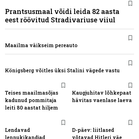
Prantsusmaal võidi leida 82 aasta
eest röövitud Stradivariuse viiul
Maailma väikseim pereauto
Königsberg võitles üksi Stalini vägede vastu
Teises maailmasõjas
Kaugjuhitav lõhkepaat
kadunud pommitaja
hävitas vaenlase laeva
leiti 80 aastat hiljem
Lendavad
D-päev: liitlased
lennukikandjad
võtavad Hitleri väe