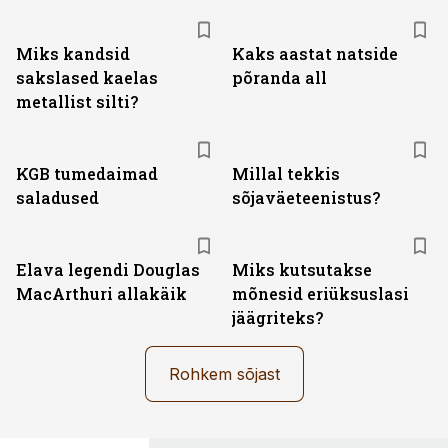
Miks kandsid
Kaks aastat natside
sakslased kaelas
põranda all
metallist silti?
KGB tumedaimad
Millal tekkis
saladused
sõjaväeteenistus?
Elava legendi Douglas
Miks kutsutakse
MacArthuri allakäik
mõnesid eriüksuslasi
jäägriteks?
Rohkem sõjast