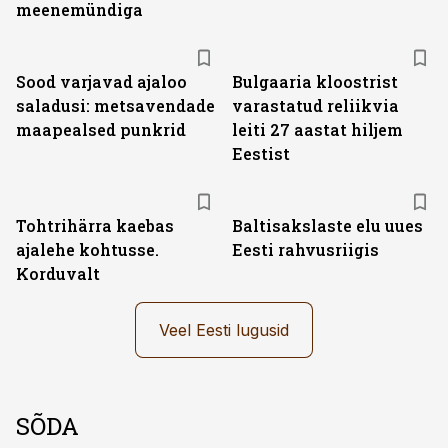
meenemündiga
Sood varjavad ajaloo
Bulgaaria kloostrist
saladusi: metsavendade
varastatud reliikvia
maapealsed punkrid
leiti 27 aastat hiljem
Eestist
Tohtrihärra kaebas
Baltisakslaste elu uues
ajalehe kohtusse.
Eesti rahvusriigis
Korduvalt
Veel Eesti lugusid
SÕDA