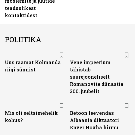
moslemite ja juutide
teaduslikest
kontaktidest
POLIITIKA
Uus raamat Kolmanda
Vene impeerium
riigi sünnist
tähistab
suurejooneliselt
Romanovite dünastia
300. juubelit
Mis oli seltsimehelik
Betoon leevendas
kohus?
Albaania diktaatori
Enver Hoxha hirmu