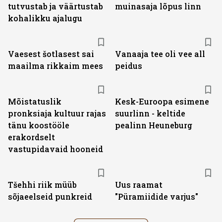
tutvustab ja väärtustab
muinasaja lõpus linn
kohalikku ajalugu
Vaesest šotlasest sai
Vanaaja tee oli vee all
maailma rikkaim mees
peidus
Mõistatuslik
Kesk-Euroopa esimene
pronksiaja kultuur rajas
suurlinn - keltide
tänu koostööle
pealinn Heuneburg
erakordselt
vastupidavaid hooneid
Tšehhi riik müüb
Uus raamat
sõjaeelseid punkreid
"Püramiidide varjus"