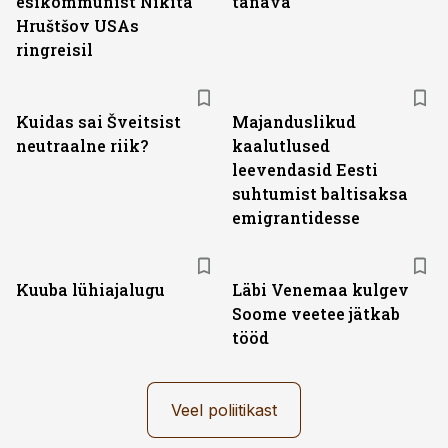
esikommunist Nikita
tänava
Hruštšov USAs
ringreisil
Kuidas sai Šveitsist
Majanduslikud
neutraalne riik?
kaalutlused
leevendasid Eesti
suhtumist baltisaksa
emigrantidesse
Kuuba lühiajalugu
Läbi Venemaa kulgev
Soome veetee jätkab
tööd
Veel poliitikast