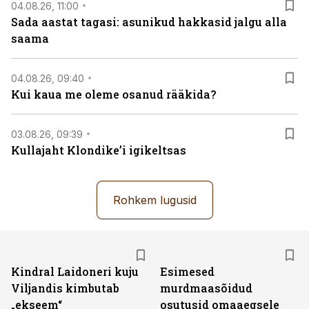
04.08.26, 11:00
Sada aastat tagasi: asunikud hakkasid jalgu alla
saama
04.08.26, 09:40
Kui kaua me oleme osanud rääkida?
03.08.26, 09:39
Kullajaht Klondike’i igikeltsas
Rohkem lugusid
Kindral Laidoneri kuju
Esimesed
Viljandis kimbutab
murdmaasõidud
„ekseem“
osutusid omaaegsele