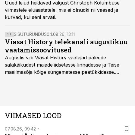
Uued leiud heidavad valgust Christoph Kolumbuse
viimastele eluaastatele, mis ei olnudki nii vaesed ja
kurvad, kui seni arvati.
SISUTURUNDUS
04.08.26, 13:11
ST
Viasat History telekanali augustikuu
vaatamissoovitused
Augustis viib Viasat History vaatajad paleede
salakäikudest maiade iidsetesse linnadesse ja Teise
maailmasõja kõige süngematesse peatükkidesse.
Kuninglike dünastiate intriigid, värsked arheoloogilised
avastused ning seni nägemata kaadrid Kolmanda riigi
argielust avavad ajaloo tuntud sündmused täiesti uuest
vaatenurgast. Viasat History on saadaval kõikide Eesti
teleoperaatorite kaudu. Tutvu telekavaga:
VIIMASED LOOD
viasathistory.eu/ee
07.08.26, 09:42