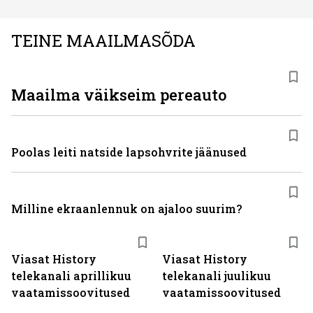
TEINE MAAILMASÕDA
Maailma väikseim pereauto
Poolas leiti natside lapsohvrite jäänused
Milline ekraanlennuk on ajaloo suurim?
ST
ST
Viasat History
Viasat History
telekanali aprillikuu
telekanali juulikuu
vaatamissoovitused
vaatamissoovitused