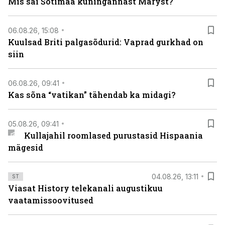
Mis sai Šotimaa kuningannast Maryst?
06.08.26, 15:08
Kuulsad Briti palgasõdurid: Vaprad gurkhad on
siin
06.08.26, 09:41
Kas sõna “vatikan” tähendab ka midagi?
05.08.26, 09:41
Kullajahil roomlased purustasid Hispaania
mägesid
04.08.26, 13:11
ST
Viasat History telekanali augustikuu
vaatamissoovitused