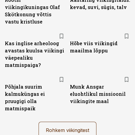
viikingikuningas Olaf
kevad, suvi, sügis, talv
Skötkonung võttis
vastu kristluse
Kas inglise arheoloog
Hõbe viis viikingid
avastas kuulsa viikingi
maailma lõppu
väepealiku
matmispaiga?
Põhjala suurim
Munk Ansgar
kalmuküngas ei
eluohtlikul missioonil
pruugigi olla
viikingite maal
matmispaik
Rohkem viikingitest