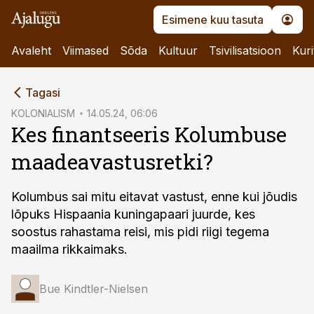
Esimene kuu tasuta
Avaleht
Viimased
Sõda
Kultuur
Tsivilisatsioon
Kuri
cebook
Tagasi
Twitter)
KOLONIALISM
14.05.24, 06:06
Kes finantseeris Kolumbuse
kedIn
maadeavastusretki?
ail
k
Kolumbus sai mitu eitavat vastust, enne kui jõudis
lõpuks Hispaania kuningapaari juurde, kes
soostus rahastama reisi, mis pidi riigi tegema
maailma rikkaimaks.
Bue Kindtler-Nielsen