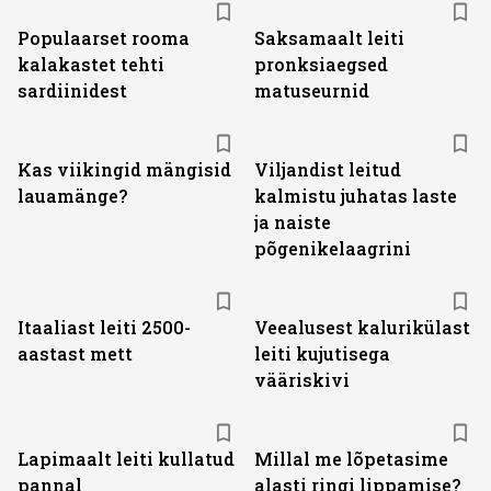
Populaarset rooma
Saksamaalt leiti
kalakastet tehti
pronksiaegsed
sardiinidest
matuseurnid
Kas viikingid mängisid
Viljandist leitud
lauamänge?
kalmistu juhatas laste
ja naiste
põgenikelaagrini
Itaaliast leiti 2500-
Veealusest kalurikülast
aastast mett
leiti kujutisega
vääriskivi
Lapimaalt leiti kullatud
Millal me lõpetasime
pannal
alasti ringi lippamise?