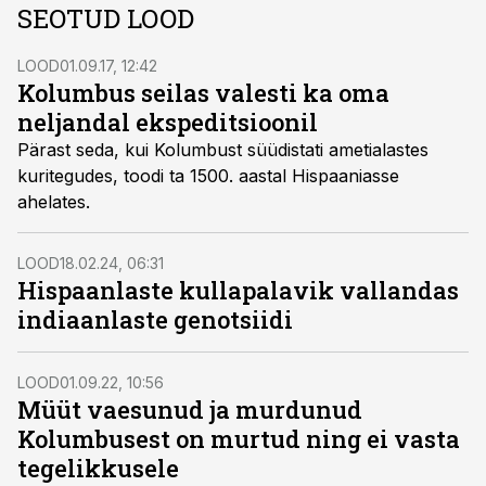
SEOTUD LOOD
LOOD
01.09.17, 12:42
Kolumbus seilas valesti ka oma
neljandal ekspeditsioonil
Pärast seda, kui Kolumbust süüdistati ametialastes
kuritegudes, toodi ta 1500. aastal Hispaa­niasse
ahelates.
LOOD
18.02.24, 06:31
Hispaanlaste kullapalavik vallandas
indiaanlaste genotsiidi
LOOD
01.09.22, 10:56
Müüt vaesunud ja murdunud
Kolumbusest on murtud ning ei vasta
tegelikkusele