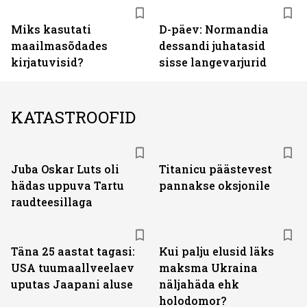
Miks kasutati
D-päev: Normandia
maailmasõdades
dessandi juhatasid
kirjatuvisid?
sisse langevarjurid
KATASTROOFID
Juba Oskar Luts oli
Titanicu päästevest
hädas uppuva Tartu
pannakse oksjonile
raudteesillaga
Täna 25 aastat tagasi:
Kui palju elusid läks
USA tuumaallveelaev
maksma Ukraina
uputas Jaapani aluse
näljahäda ehk
holodomor?