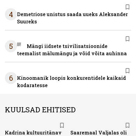
4
Demetriose unistus saada uueks Aleksander
Suureks
5
Mängi iidsete tsivilisatsioonide
teemalist mälumängu ja võid võita auhinna
6
Kinoomanik loopis konkurentidele kaikaid
kodaratesse
KUULSAD EHITISED
Kadrina kultuuritänav
Saaremaal Valjalas oli