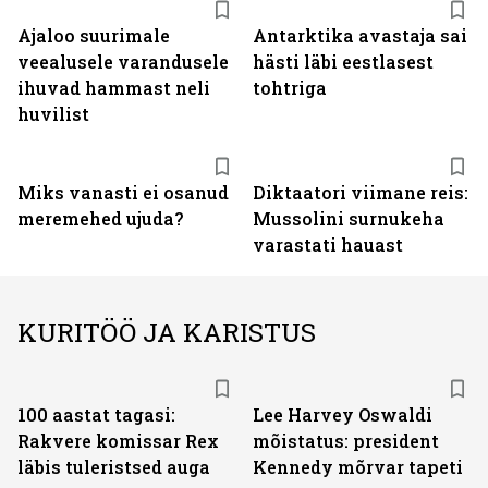
Ajaloo suurimale
Antarktika avastaja sai
veealusele varandusele
hästi läbi eestlasest
ihuvad hammast neli
tohtriga
huvilist
Miks vanasti ei osanud
Diktaatori viimane reis:
meremehed ujuda?
Mussolini surnukeha
varastati hauast
KURITÖÖ JA KARISTUS
100 aastat tagasi:
Lee Harvey Oswaldi
Rakvere komissar Rex
mõistatus: president
läbis tuleristsed auga
Kennedy mõrvar tapeti