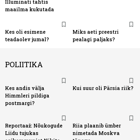
Illuminati tahtis
maailma kukutada
Kes oli esimene
Miks aeti preestri
teadaolev jumal?
pealagi paljaks?
POLIITIKA
Kes andis välja
Kui suur oli Pärsia riik?
Himmleri pildiga
postmargi?
Reportaaž: Nõukogude
Riia plaanib ümber
Liidu tujukas
nimetada Moskva