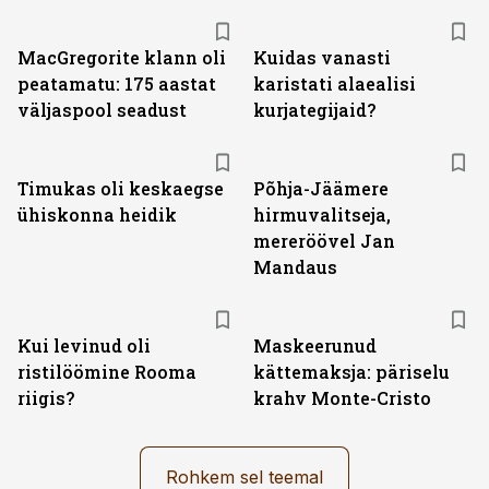
MacGregorite klann oli
Kuidas vanasti
peatamatu: 175 aastat
karistati alaealisi
väljas­pool seadust
kurjategijaid?
Timukas oli keskaegse
Põhja-Jäämere
ühiskonna heidik
hirmuvalitseja,
mereröövel Jan
Mandaus
Kui levinud oli
Maskeerunud
ristilöömine Rooma
kättemaksja: päriselu
riigis?
krahv Monte-Cristo
Rohkem sel teemal