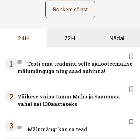
Rohkem sõjast
24H
72H
Nädal
1
Testi oma teadmisi selle ajalooteemalise
mälumänguga ning saad auhinna!
2
Väikese väina tamm Muhu ja Saaremaa
vahel sai 130aastaseks
3
Mälumäng: kas sa tead