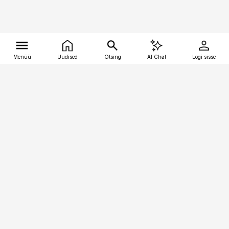
Menüü
Uudised
Otsing
AI Chat
Logi sisse
Vana-Lõuna 39/1, 19094 Tallinn
(+372) 667 0111
tellimiskeskus@aripaev.ee
Telli Imeline Ajalugu
Uudiskiri
Reklaam
Firmast
Sisu kasutamisõigused
Ajakirjaniku
eetikakoodeks
Üldtingimused
Privaatsustingimused