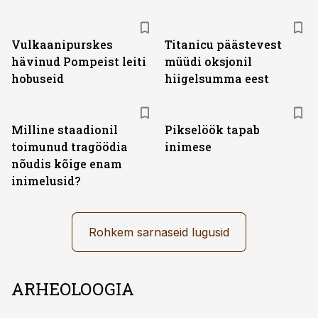
Vulkaanipurskes
Titanicu päästevest
hävinud Pompeist leiti
müüdi oksjonil
hobuseid
hiigelsumma eest
Milline staadionil
Pikselöök tapab
toimunud tragöödia
inimese
nõudis kõige enam
inimelusid?
Rohkem sarnaseid lugusid
ARHEOLOOGIA