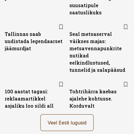
suusatipule
saatuslikuks
Tallinnas saab
Seal metsaserval
uudistada legendaarset
väikses majas:
jäämurdjat
metsavennapunkrite
nutikad
eelkindlustused,
tunnelid ja salapääsud
100 aastat tagasi:
Tohtrihärra kaebas
reklaamartikkel
ajalehe kohtusse.
asjaliku loo sildi all
Korduvalt
Veel Eesti lugusid