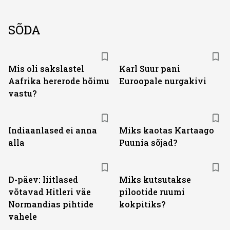
SÕDA
Mis oli sakslastel
Karl Suur pani
Aafrika hererode hõimu
Euroopale nurgakivi
vastu?
Indiaanlased ei anna
Miks kaotas Kartaago
alla
Puunia sõjad?
D-päev: liitlased
Miks kutsutakse
võtavad Hitleri väe
pilootide ruumi
Normandias pihtide
kokpitiks?
vahele