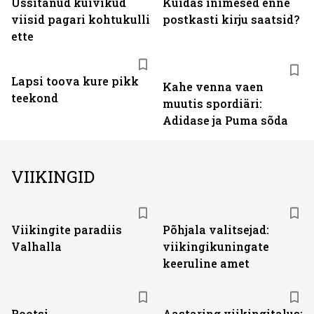
Ussitanud kuivikud
Kuidas inimesed enne
viisid pagari kohtukulli
postkasti kirju saatsid?
ette
Lapsi toova kure pikk
Kahe venna vaen
teekond
muutis spordiäri:
Adidase ja Puma sõda
VIIKINGID
Viikingite paradiis
Põhjala valitsejad:
Valhalla
viikingikuningate
keeruline amet
Rootsi
Aastaring viikingitalus: