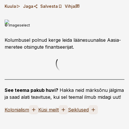
Kuula
Jaga
Salvesta
Vihja
© Imageselect
Kolumbusel polnud kerge leida lääne­suunalise Aasia-
meretee otsingute finantseerijat.
See teema pakub huvi?
Hakka neid märksõnu jälgima
ja saad alati teavituse, kui sel teemal ilmub midagi uut!
Kolonialism
Küsi meilt
Seiklused