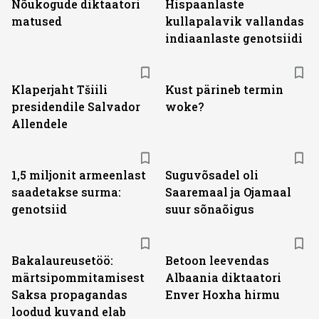
Nõukogude diktaatori
Hispaanlaste
matused
kullapalavik vallandas
indiaanlaste genotsiidi
Klaperjaht Tšiili
Kust pärineb termin
presidendile Salvador
woke?
Allendele
1,5 miljonit armeenlast
Suguvõsadel oli
saadetakse surma:
Saaremaal ja Ojamaal
genotsiid
suur sõnaõigus
Bakalaureusetöö:
Betoon leevendas
märtsipommitamisest
Albaania diktaatori
Saksa propagandas
Enver Hoxha hirmu
loodud kuvand elab