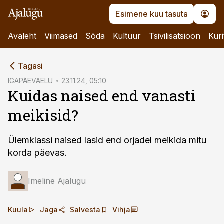
Esimene kuu tasuta
Avaleht
Viimased
Sõda
Kultuur
Tsivilisatsioon
Kuri
cebook
Tagasi
Twitter)
IGAPÄEVAELU
23.11.24, 05:10
Kuidas naised end vanasti
kedIn
meikisid?
ail
k
Ülemklassi naised lasid end orjadel meikida mitu
korda päevas.
Imeline Ajalugu
Kuula
Jaga
Salvesta
Vihja