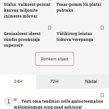
Stalin: vaiksest poisist
Tsaar-pomm lõi platsi
kasvas miljonite
puhtaks
inimeste mõrvar
Geniaalsest ideest
Välikirurg leiutas
sündis pronksiaja
liikuva verepanga
superrelv
Rohkem sõjast
24H
72H
Nädal
1
Testi oma teadmisi selle ajalooteemalise
mälumänguga ning saad auhinna!