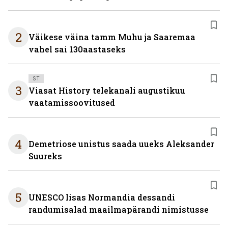
2
Väikese väina tamm Muhu ja Saaremaa
vahel sai 130aastaseks
ST
3
Viasat History telekanali augustikuu
vaatamissoovitused
4
Demetriose unistus saada uueks Aleksander
Suureks
5
UNESCO lisas Normandia dessandi
randumisalad maailmapärandi nimistusse