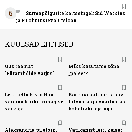
6
Surmapõlgurite kaitseingel: Sid Watkins
ja F1 ohutusrevolutsioon
KUULSAD EHITISED
Uus raamat
Miks kasutame sõna
"Püramiidide varjus"
„palee“?
Leiti telliskivid Riia
Kadrina kultuuritänav
vanima kiriku kunagise
tutvustab ja väärtustab
värviga
kohalikku ajalugu
Aleksandria tuletorn,
Vatikanist leiti keiser