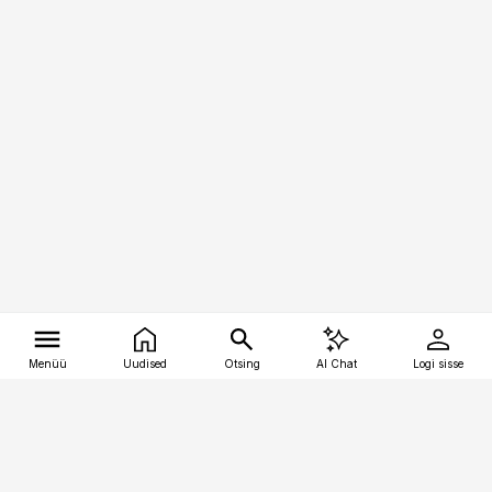
Menüü
Uudised
Otsing
AI Chat
Logi sisse
Vana-Lõuna 39/1, 19094 Tallinn
(+372) 667 0111