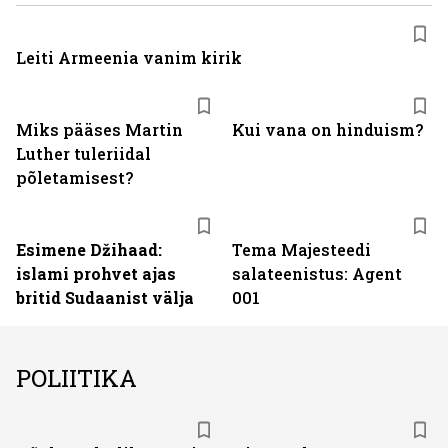
Leiti Armeenia vanim kirik
Miks pääses Martin
Kui vana on hinduism?
Luther tuleriidal
põletamisest?
Esimene Džihaad:
Tema Majesteedi
islami prohvet ajas
salateenistus: Agent
britid Sudaanist välja
001
POLIITIKA