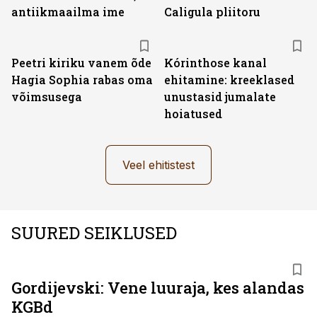
antiikmaailma ime
Caligula pliitoru
Peetri kiriku vanem õde
Kórinthose kanal
Hagia Sophia rabas oma
ehitamine: kreeklased
võimsusega
unustasid jumalate
hoiatused
Veel ehitistest
SUURED SEIKLUSED
Gordijevski: Vene luuraja, kes alandas
KGBd