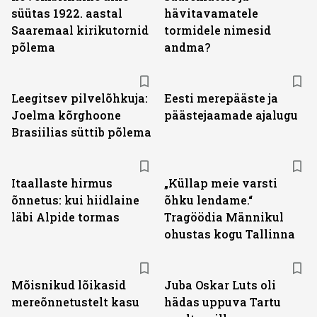
süütas 1922. aastal
hävitavamatele
Saaremaal kirikutornid
tormidele nimesid
põlema
andma?
Leegitsev pilvelõhkuja:
Eesti merepääste ja
Joelma kõrghoone
päästejaamade ajalugu
Brasiilias süttib põlema
Itaallaste hirmus
„Küllap meie varsti
õnnetus: kui hiidlaine
õhku lendame.“
läbi Alpide tormas
Tragöödia Männikul
ohustas kogu Tallinna
Mõisnikud lõikasid
Juba Oskar Luts oli
mereõnnetustelt kasu
hädas uppuva Tartu