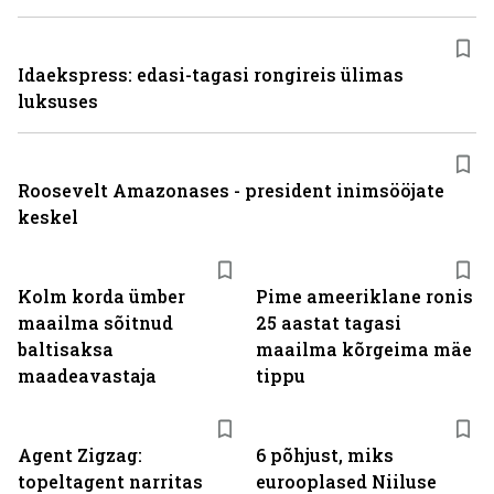
Idaekspress: edasi-tagasi rongireis ülimas
luksuses
Roosevelt Amazonases - president inimsööjate
keskel
Kolm korda ümber
Pime ameeriklane ronis
maailma sõitnud
25 aastat tagasi
baltisaksa
maailma kõrgeima mäe
maadeavastaja
tippu
Agent Zigzag:
6 põhjust, miks
topeltagent narritas
eurooplased Niiluse