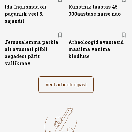
Ida-Inglismaa oli
Kunstnik taastas 45
paganlik veel 5.
000aastase naise näo
sajandil
Jeruusalemma parkla
Arheoloogid avastasid
alt avastati piibli
maailma vanima
aegadest pärit
kindluse
vallikraav
Veel arheoloogiast