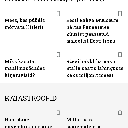
Mees, kes püüdis
Eesti Rahva Muuseum
mõrvata Hitlerit
näitas Punaarmee
küüsist päästetud
ajaloolist Eesti lippu
Miks kasutati
Rževi hakklihamasin:
maailmasõdades
Stalin saatis lahingusse
kirjatuvisid?
kaks miljonit meest
KATASTROOFID
Haruldane
Millal hakati
novembrikuine äike
suurematele ja