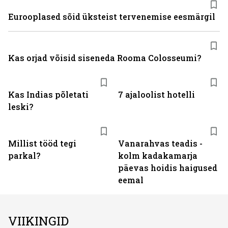
Eurooplased sõid üksteist tervenemise eesmärgil
Kas orjad võisid siseneda Rooma Colosseumi?
Kas Indias põletati
7 ajaloolist hotelli
leski?
Millist tööd tegi
Vanarahvas teadis -
parkal?
kolm kadakamarja
päevas hoidis haigused
eemal
VIIKINGID