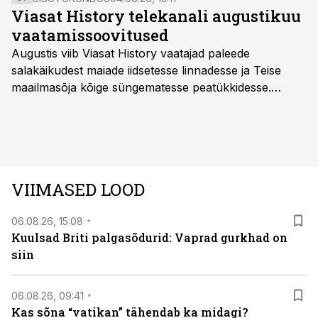
Viasat History telekanali augustikuu
vaatamissoovitused
Augustis viib Viasat History vaatajad paleede
salakäikudest maiade iidsetesse linnadesse ja Teise
maailmasõja kõige süngematesse peatükkidesse.
Kuninglike dünastiate intriigid, värsked arheoloogilised
avastused ning seni nägemata kaadrid Kolmanda riigi
argielust avavad ajaloo tuntud sündmused täiesti uuest
vaatenurgast. Viasat History on saadaval kõikide Eesti
teleoperaatorite kaudu. Tutvu telekavaga:
VIIMASED LOOD
viasathistory.eu/ee
06.08.26, 15:08
Kuulsad Briti palgasõdurid: Vaprad gurkhad on
siin
06.08.26, 09:41
Kas sõna “vatikan” tähendab ka midagi?