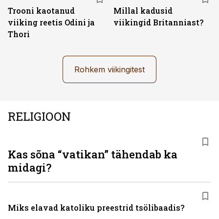
Trooni kaotanud
Millal kadusid
viiking reetis Odini ja
viikingid Britanniast?
Thori
Rohkem viikingitest
RELIGIOON
Kas sõna “vatikan” tähendab ka
midagi?
Miks elavad katoliku preestrid tsölibaadis?