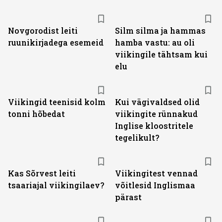
Novgorodist leiti
Silm silma ja hammas
ruunikirjadega esemeid
hamba vastu: au oli
viikingile tähtsam kui
elu
Viikingid teenisid kolm
Kui vägivaldsed olid
tonni hõbedat
viikingite rünnakud
Inglise kloostritele
tegelikult?
Kas Sõrvest leiti
Viikingitest vennad
tsaariajal viikingilaev?
võitlesid Inglismaa
pärast