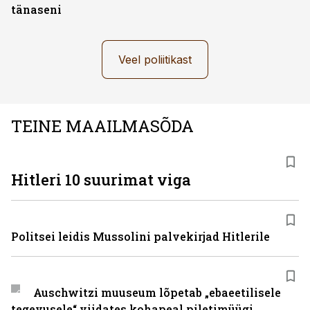
tänaseni
Veel poliitikast
TEINE MAAILMASÕDA
Hitleri 10 suurimat viga
Politsei leidis Mussolini palvekirjad Hitlerile
Auschwitzi muuseum lõpetab „ebaeetilisele
tegevusele“ viidates kohapeal piletimüügi