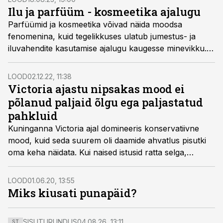
Ilu ja parfüüm - kosmeetika ajalugu
Parfüümid ja kosmeetika võivad näida moodsa
fenomenina, kuid tegelikkuses ulatub jumestus- ja
iluvahendite kasutamise ajalugu kaugesse minevikku.
Isegi vanad egiptlased olid varmad end minkima.
LOOD
02.12.22, 11:38
Victoria ajastu nipsakas mood ei
põlanud paljaid õlgu ega paljastatud
pahkluid
Kuninganna Victoria ajal domineeris konservatiivne
mood, kuid seda suurem oli daamide ahvatlus pisutki
oma keha näidata. Kui naised istusid ratta selga,
tõmbasid nad esimest korda jalga püksid.
LOOD
01.06.20, 13:55
Miks kiusati punapäid?
SISUTURUNDUS
04.08.26, 13:11
ST