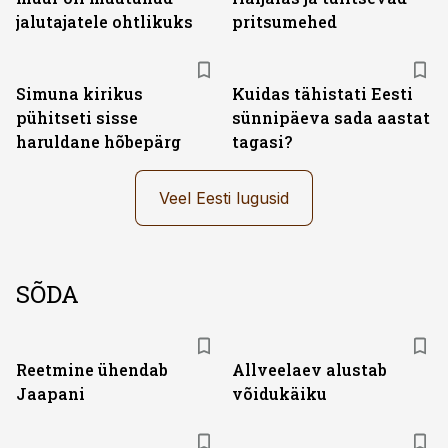
jalutajatele ohtlikuks
pritsumehed
Simuna kirikus
Kuidas tähistati Eesti
pühitseti sisse
sünnipäeva sada aastat
haruldane hõbepärg
tagasi?
Veel Eesti lugusid
SÕDA
Reetmine ühendab
Allveelaev alustab
Jaapani
võidukäiku