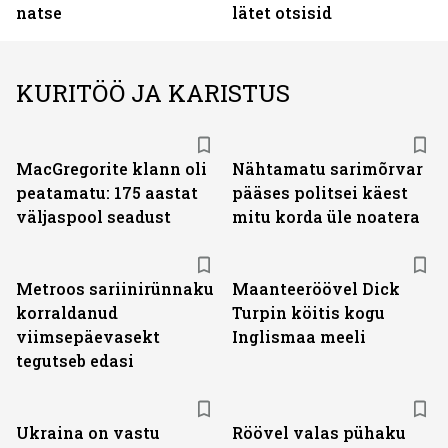
natse
lätet otsisid
KURITÖÖ JA KARISTUS
MacGregorite klann oli
Nähtamatu sarimõrvar
peatamatu: 175 aastat
pääses politsei käest
väljas­pool seadust
mitu korda üle noatera
Metroos sariinirünnaku
Maanteeröövel Dick
korraldanud
Turpin köitis kogu
viimsepäevasekt
Inglismaa meeli
tegutseb edasi
Ukraina on vastu
Röövel valas pühaku