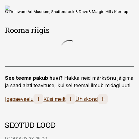
© Delaware Art Museum, Shutterstock & Dave& Margie Hill / Kleerup
Rooma riigis
See teema pakub huvi?
Hakka neid märksõnu jälgima
ja saad alati teavituse, kui sel teemal ilmub midagi uut!
Igapäevaelu
Küsi meilt
Ühiskond
SEOTUD LOOD
LOOD
18.08.23, 19:00