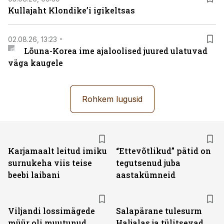
Kullajaht Klondike’i igikeltsas
02.08.26, 13:23
Lõuna-Korea ime ajaloolised juured ulatuvad
väga kaugele
Rohkem lugusid
Karjamaalt leitud imiku
“Ettevõtlikud” pätid on
surnukeha viis teise
tegutsenud juba
beebi laibani
aastakümneid
Viljandi lossimägede
Salapärane tulesurm
müür oli muutunud
Haljalas ja tülitsevad