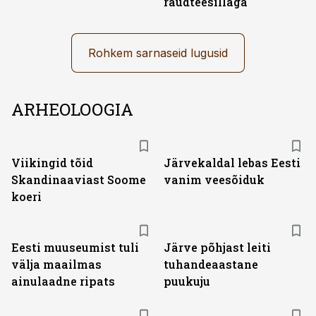
raudteesillaga
Rohkem sarnaseid lugusid
ARHEOLOOGIA
Viikingid tõid
Järvekaldal lebas Eesti
Skandinaaviast Soome
vanim veesõiduk
koeri
Eesti muuseumist tuli
Järve põhjast leiti
välja maailmas
tuhandeaastane
ainulaadne ripats
puukuju