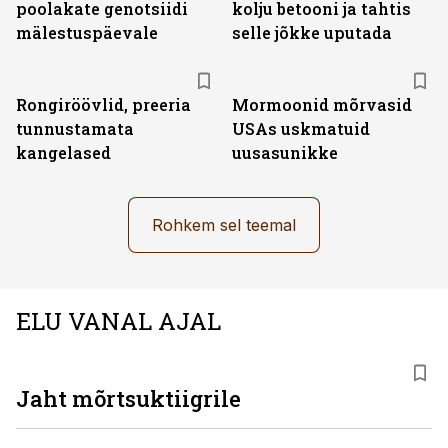
poolakate genotsiidi
kolju betooni ja tahtis
mälestuspäevale
selle jõkke uputada
Rongiröövlid, preeria
Mormoonid mõrvasid
tunnustamata
USAs uskmatuid
kangelased
uusasunikke
Rohkem sel teemal
ELU VANAL AJAL
Jaht mõrtsuktiigrile