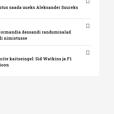
stus saada uueks Aleksander Suureks
Normandia dessandi randumisalad
i nimistusse
ite kaitseingel: Sid Watkins ja F1
ioon