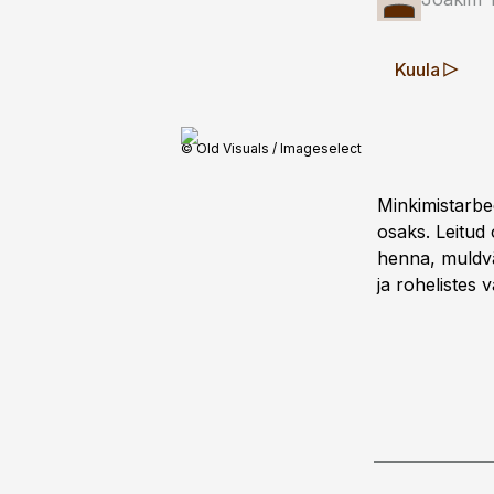
Kuula
© Old Visuals / Imageselect
Minkimistarbed
osaks. Leitud 
henna, muldvär
ja rohelistes