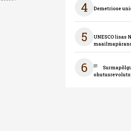
4
Demetriose uni
5
UNESCO lisas 
maailmapärand
6
Surmapõlgur
ohutusrevoluts