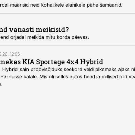
al määrisid neid kohalikele elanikele pähe šamaanid.
nd vanasti meikisid?
 end orjadel meikida mitu korda päevas.
6.26, 12:05
mekas KIA Sportage 4x4 Hybrid
ybridi sain proovisõiduks seekord veidi pikemaks ajaks ni
Pärnusse kalale. Mis oli selles autos head ja millised olid v
u.