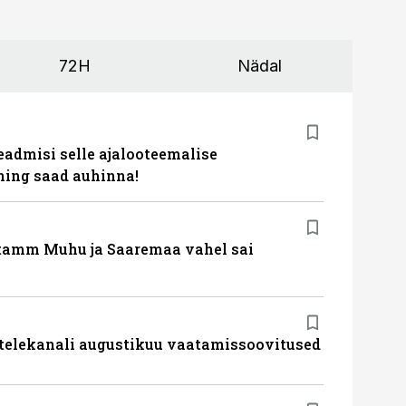
72H
Nädal
eadmisi selle ajalooteemalise
ing saad auhinna!
tamm Muhu ja Saaremaa vahel sai
 telekanali augustikuu vaatamissoovitused