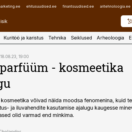
arketing.ee
ehitusuudised.ee
finantsuudised.ee
aritehnoloogia.ee
Kuritöö ja karistus
Tehnika
Seiklused
Arheoloogia
E
18.08.23, 19:00
a parfüüm - kosmeetika
gu
 kosmeetika võivad näida moodsa fenomenina, kuid te
tus- ja iluvahendite kasutamise ajalugu kaugesse minev
ased olid varmad end minkima.
Thelander