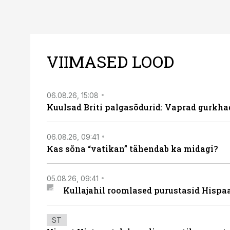
VIIMASED LOOD
06.08.26, 15:08
Kuulsad Briti palgasõdurid: Vaprad gurkhad
06.08.26, 09:41
Kas sõna “vatikan” tähendab ka midagi?
05.08.26, 09:41
Kullajahil roomlased purustasid Hispa
ST