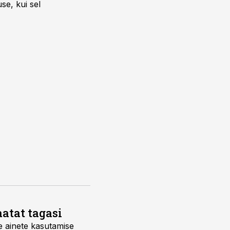
se, kui sel
atat tagasi
e ainete kasutamise