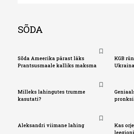
SÕDA
Sõda Ameerika pärast läks
KGB rün
Prantsusmaale kalliks maksma
Ukraina 
Milleks lahingutes trumme
Geniaal
kasutati?
pronksi
Aleksandri viimane lahing
Kas orj
leegion