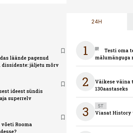
24H
1
Testi oma t
mälumänguga n
das läände pagenud
dissidente: jäljetu mõrv
2
Väikese väina 
130aastaseks
sest ideest sündis
aja superrelv
ST
3
Viasat History
e võeti Rooma
idesse?