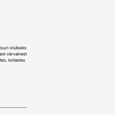
uuri oluliseks
st värv­ainest
tes, kollastes