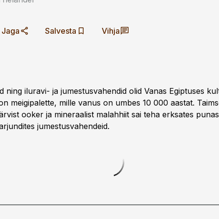
Jaga
Salvesta
Vihja
 ning iluravi- ja jumestusvahendid olid Vanas Egiptuses kult
on meigipalette, mille vanus on umbes 10 000 aastat. Taimse
vist ooker ja mineraalist malahhiit sai teha erksates punas
 varjundites jumestusvahendeid.