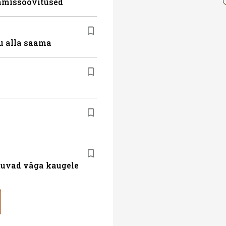
tamissoovitused
u alla saama
atuvad väga kaugele