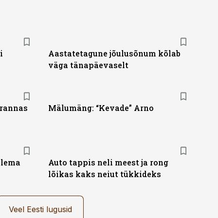
i
Aastatetagune jõulusõnum kõlab
väga tänapäevaselt
irannas
Mälumäng: “Kevade” Arno
plema
Auto tappis neli meest ja rong
lõikas kaks neiut tükkideks
Veel Eesti lugusid