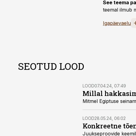
See teema pa
teemal ilmub m
Igapäevaelu
SEOTUD LOOD
LOOD
07.04.24, 07:49
Millal hakkasi
Mitmel Egiptuse seinama
LOOD
28.05.24, 06:02
Konkreetne tõen
Juukseproovide keemili