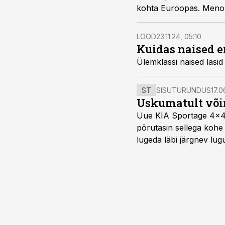
kohta Euroopas. Menorc
LOOD
23.11.24, 05:10
Kuidas naised e
Ülemklassi naised lasid
ST
SISUTURUNDUS
17.0
Uskumatult või
Uue KIA Sportage 4x4 H
põrutasin sellega kohe 
lugeda läbi järgnev lug