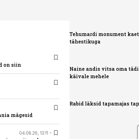
Tehumardi monument kaet
tähestikuga
 on siin
Naine andis vitsa oma täd
käivale mehele
Rabid läksid tapamajas ta
ania mägesid
04.08.26, 13:11