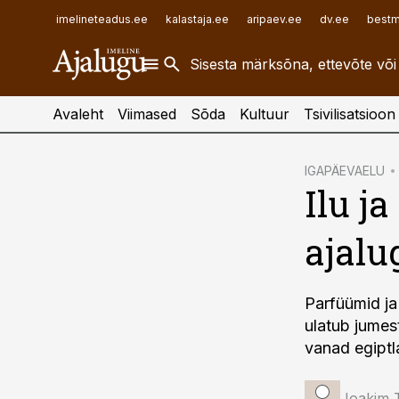
ehitusuudised.ee
raamatupidaja.ee
imelineteadus.ee
kalastaja.ee
aripaev.ee
dv.ee
bestm
finantsuudised.ee
toostusuudised.ee
aritehnoloogia.ee
Avaleht
Viimased
Sõda
Kultuur
Tsivilisatsioon
cebook
IGAPÄEVAELU
Ilu j
Twitter)
kedIn
ajalu
ail
k
Parfüümid ja
ulatub jumes
vanad egiptl
Joakim 