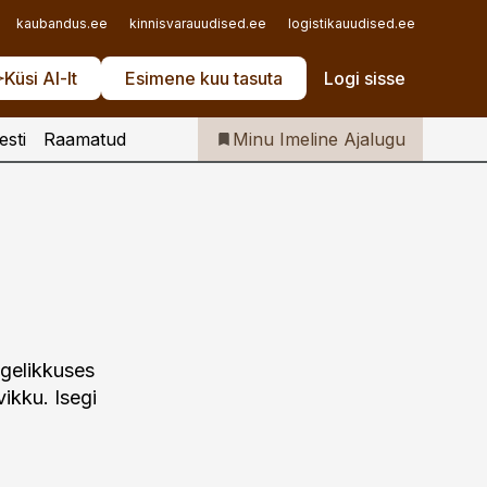
Iseteenindus
kaubandus.ee
kinnisvarauudised.ee
logistikauudised.ee
mu.ee
Telli Imeline Ajalugu
Küsi AI-lt
Esimene kuu tasuta
Logi sisse
esti
Raamatud
Minu Imeline Ajalugu
gelikkuses
ikku. Isegi