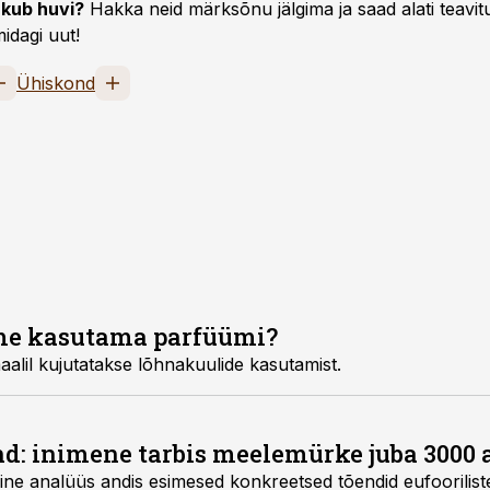
kub huvi?
Hakka neid märksõnu jälgima ja saad alati teavitu
idagi uut!
Ühiskond
me kasutama parfüümi?
alil kujutatakse lõhnakuulide kasutamist.
d: inimene tarbis meelemürke juba 3000 a
ne analüüs andis esimesed konkreetsed tõendid eufoorilist