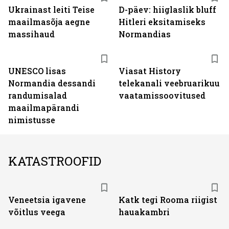
Ukrainast leiti Teise
D-päev: hiiglaslik bluff
maailmasõja aegne
Hitleri eksitamiseks
massihaud
Normandias
ST
UNESCO lisas
Viasat History
Normandia dessandi
telekanali veebruarikuu
randumisalad
vaatamissoovitused
maailmapärandi
nimistusse
KATASTROOFID
Veneetsia igavene
Katk tegi Rooma riigist
võitlus veega
hauakambri