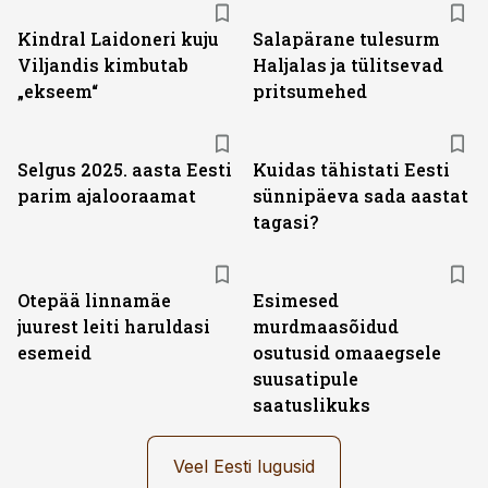
Kindral Laidoneri kuju
Salapärane tulesurm
Viljandis kimbutab
Haljalas ja tülitsevad
„ekseem“
pritsumehed
Selgus 2025. aasta Eesti
Kuidas tähistati Eesti
parim ajalooraamat
sünnipäeva sada aastat
tagasi?
Otepää linnamäe
Esimesed
juurest leiti haruldasi
murdmaasõidud
esemeid
osutusid omaaegsele
suusatipule
saatuslikuks
Veel Eesti lugusid