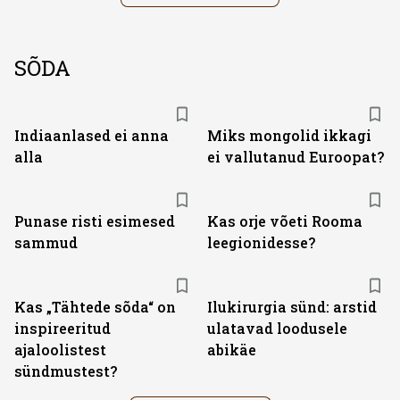
SÕDA
Indiaanlased ei anna
Miks mongolid ikkagi
alla
ei vallutanud Euroopat?
Punase risti esimesed
Kas orje võeti Rooma
sammud
leegionidesse?
Kas „Tähtede sõda“ on
Ilukirurgia sünd: arstid
inspireeritud
ulatavad loodusele
ajaloolistest
abikäe
sündmustest?