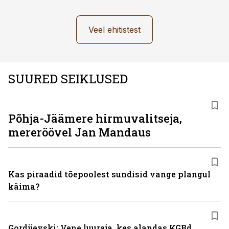
Veel ehitistest
SUURED SEIKLUSED
Põhja-Jäämere hirmuvalitseja,
mereröövel Jan Mandaus
Kas piraadid tõepoolest sundisid vange plangul
käima?
Gordijevski: Vene luuraja, kes alandas KGBd