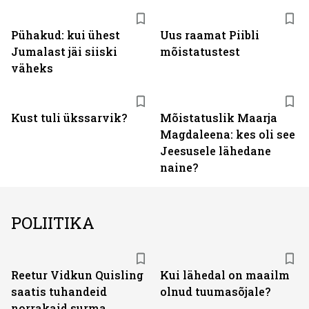
Pühakud: kui ühest
Uus raamat Piibli
Jumalast jäi siiski
mõistatustest
väheks
Kust tuli ükssarvik?
Mõistatuslik Maarja
Magdaleena: kes oli see
Jeesusele lähedane
naine?
POLIITIKA
Reetur Vidkun Quisling
Kui lähedal on maailm
saatis tuhandeid
olnud tuumasõjale?
norrakaid surma