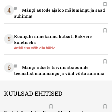
4
Mängi autode ajaloo mälumängu ja saad
auhinna!
Koolijuhi nimekaimu kutsuti Rakvere
5
koletiseks
Artikli sisu võib olla häiriv.
6
Mängi iidsete tsivilisatsioonide
teemalist mälumängu ja võid võita auhinna
KUULSAD EHITISED