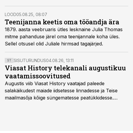
LOOD
05.08.25, 08:07
Teenijanna keetis oma tööandja ära
1879. aasta veebruaris ütles lesknaine Julia Thomas
mitme pahanduse järel oma teenijannale koha üles.
Sellel otsusel olid Juliale hirmsad tagajärjed.
SISUTURUNDUS
04.08.26, 13:11
ST
Viasat History telekanali augustikuu
vaatamissoovitused
Augustis viib Viasat History vaatajad paleede
salakäikudest maiade iidsetesse linnadesse ja Teise
maailmasõja kõige süngematesse peatükkidesse.
Kuninglike dünastiate intriigid, värsked arheoloogilised
avastused ning seni nägemata kaadrid Kolmanda riigi
argielust avavad ajaloo tuntud sündmused täiesti uuest
vaatenurgast. Viasat History on saadaval kõikide Eesti