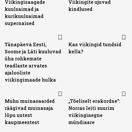
Viikingisaagade
Viikingite ujuvad
kuulsaimad ja
kindlused
kurikuulsaimad
supernaised
Tänapäeva Eesti,
Kas viikingid tundsid
Soome ja Läti kuuluvad
kella?
üha rohkemate
teadlaste arvates
ajalooliste
viikingimaade hulka
Muhu muinasaarded
„Tõeliselt erakordne“:
räägivad muinasaja
Norras leiti suurim
lõpu uutest
viikingiaegne
kaupmeestest
mündiaare