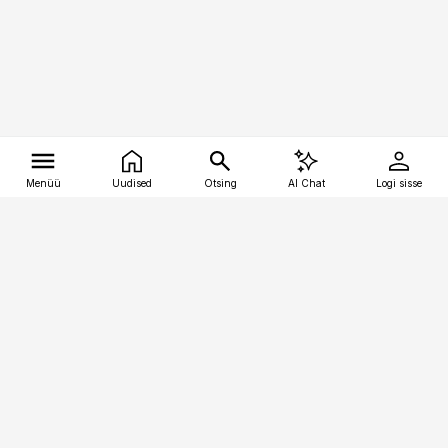
Menüü
Uudised
Otsing
AI Chat
Logi sisse
Vana-Lõuna 39/1, 19094 Tallinn
(+372) 667 0111
tellimiskeskus@aripaev.ee
Telli Imeline Ajalugu
Uudiskiri
Reklaam
Firmast