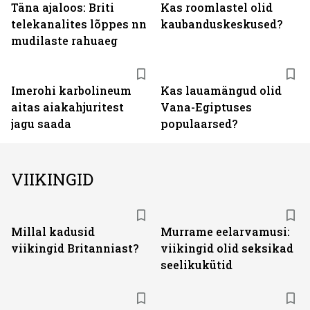
Täna ajaloos: Briti
Kas roomlastel olid
telekanalites lõppes nn
kaubanduskeskused?
mudilaste rahuaeg
Imerohi karbolineum
Kas lauamängud olid
aitas aiakahjuritest
Vana-Egiptuses
jagu saada
populaarsed?
VIIKINGID
Millal kadusid
Murrame eelarvamusi:
viikingid Britanniast?
viikingid olid seksikad
seelikukütid