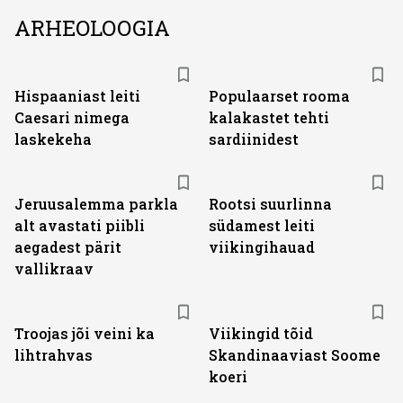
ARHEOLOOGIA
Hispaaniast leiti
Populaarset rooma
Caesari nimega
kalakastet tehti
laskekeha
sardiinidest
Jeruusalemma parkla
Rootsi suurlinna
alt avastati piibli
südamest leiti
aegadest pärit
viikingihauad
vallikraav
Troojas jõi veini ka
Viikingid tõid
lihtrahvas
Skandinaaviast Soome
koeri