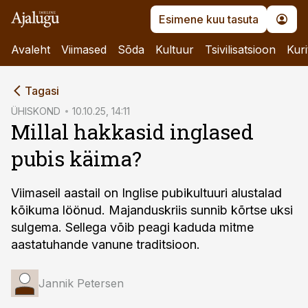
Esimene kuu tasuta
Avaleht
Viimased
Sõda
Kultuur
Tsivilisatsioon
Kuri
cebook
Tagasi
Twitter)
ÜHISKOND
10.10.25, 14:11
Millal hakkasid inglased
kedIn
pubis käima?
ail
k
Viimaseil aastail on Inglise pubikultuuri alustalad
kõikuma löönud. Majanduskriis sunnib kõrtse uksi
sulgema. Sellega võib peagi kaduda mitme
aastatuhande vanune traditsioon.
Jannik Petersen