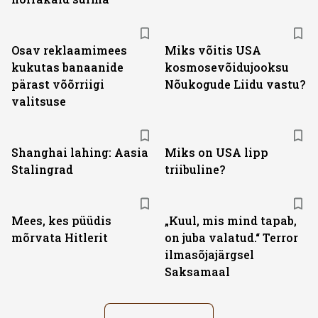
Osav reklaamimees
Miks võitis USA
kukutas banaanide
kosmosevõidujooksu
pärast võõrriigi
Nõukogude Liidu vastu?
valitsuse
Shanghai lahing: Aasia
Miks on USA lipp
Stalingrad
triibuline?
Mees, kes püüdis
„Kuul, mis mind tapab,
mõrvata Hitlerit
on juba valatud.“ Terror
ilmasõjajärgsel
Saksamaal