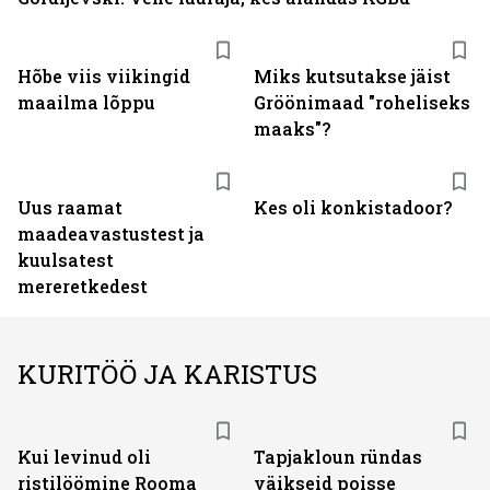
Hõbe viis viikingid
Miks kutsutakse jäist
maailma lõppu
Gröönimaad "roheliseks
maaks"?
Uus raamat
Kes oli konkistadoor?
maadeavastustest ja
kuulsatest
mereretkedest
KURITÖÖ JA KARISTUS
Kui levinud oli
Tapjakloun ründas
ristilöömine Rooma
väikseid poisse