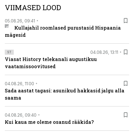
teleoperaatorite kaudu. Tutvu telekavaga:
VIIMASED LOOD
viasathistory.eu/ee
05.08.26, 09:41
Kullajahil roomlased purustasid Hispaania
mägesid
04.08.26, 13:11
ST
Viasat History telekanali augustikuu
vaatamissoovitused
04.08.26, 11:00
Sada aastat tagasi: asunikud hakkasid jalgu alla
saama
04.08.26, 09:40
Kui kaua me oleme osanud rääkida?