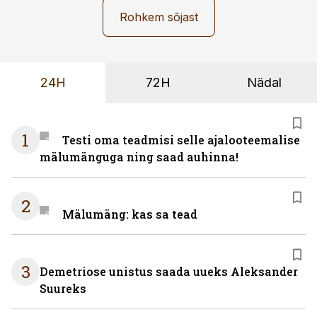
Rohkem sõjast
24H
72H
Nädal
1
Testi oma teadmisi selle ajalooteemalise
mälumänguga ning saad auhinna!
2
Mälumäng: kas sa tead
3
Demetriose unistus saada uueks Aleksander
Suureks