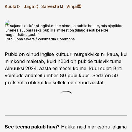
Kuula
Jaga
Salvesta
Vihja
17. sajandil oli kõrtsi ingliskeelne nimetus public house, mis ajapikku
lühenes suupäraseks pub’iks, millest on tulnud eesti keelde
mugandsõna „pubi“.
Foto:
John Myers / Wikimedia Commons
Pubid on olnud inglise kultuuri nurga­kiviks nii kaua, kui
inimkond mäletab, kuid nüüd on pubide tulevik tume.
Ainuüksi 2024. aasta esimesel kolmel kuul suleti Briti
võimude andmeil umbes 80 pubi kuus. Seda on 50
protsenti rohkem kui sellele eelnenud aastal.
See teema pakub huvi?
Hakka neid märksõnu jälgima