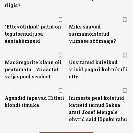
riigis?
“Ettevõtlikud” pätid on
Miks saavad
tegutsenud juba
surmamõistetud
aastakümneid
viimase söömaaja?
MacGregorite klann oli
Ussitanud kuivikud
peatamatu: 175 aastat
viisid pagari kohtukulli
väljas­pool seadust
ette
Agendid tapavad Hitleri
Inimeste peal koletuid
blondi timuka
katseid teinud Saksa
arsti Josef Mengele
ohvrid said lõpuks rahu