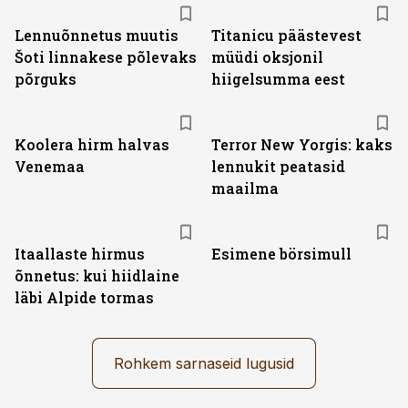
Lennuõnnetus muutis
Titanicu päästevest
Šoti linnakese põlevaks
müüdi oksjonil
põrguks
hiigelsumma eest
Koolera hirm halvas
Terror New Yorgis: kaks
Venemaa
lennukit peatasid
maailma
Itaallaste hirmus
Esimene börsimull
õnnetus: kui hiidlaine
läbi Alpide tormas
Rohkem sarnaseid lugusid