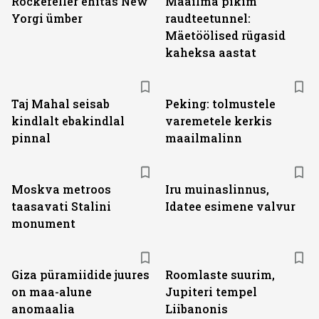
Rockefeller ehitas New
Maailma pikim
Yorgi ümber
raudteetunnel:
Mäetöölised rügasid
kaheksa aastat
Taj Mahal seisab
Peking: tolmustele
kindlalt ebakindlal
varemetele kerkis
pinnal
maailmalinn
Moskva metroos
Iru muinaslinnus,
taasavati Stalini
Idatee esimene valvur
monument
Giza püramiidide juures
Roomlaste suurim,
on maa-alune
Jupiteri tempel
anomaalia
Liibanonis