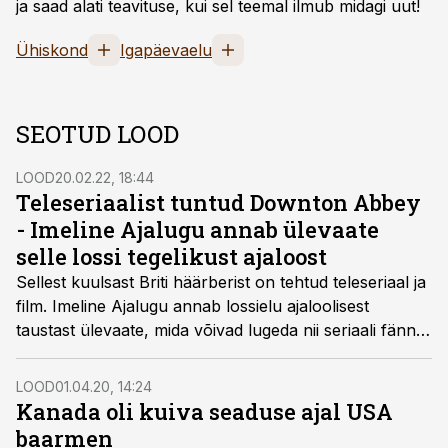
ja saad alati teavituse, kui sel teemal ilmub midagi uut!
Ühiskond
Igapäevaelu
SEOTUD LOOD
LOOD
20.02.22, 18:44
Teleseriaalist tuntud Downton Abbey
- Imeline Ajalugu annab ülevaate
selle lossi tegelikust ajaloost
Sellest kuulsast Briti häärberist on tehtud teleseriaal ja
film. Imeline Ajalugu annab lossielu ajaloolisest
taustast ülevaate, mida võivad lugeda nii seriaali fännid
kui ka need, kes pole ühtki osa näinud.
LOOD
01.04.20, 14:24
Kanada oli kuiva seaduse ajal USA
baarmen