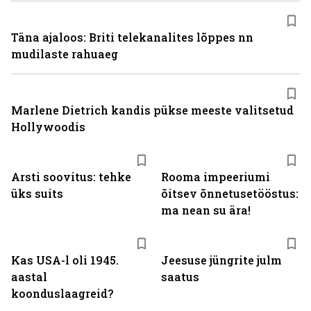
Täna ajaloos: Briti telekanalites lõppes nn
mudilaste rahuaeg
Marlene Dietrich kandis pükse meeste valitsetud
Hollywoodis
Arsti soovitus: tehke
Rooma impeeriumi
üks suits
õitsev õnnetusetööstus:
ma nean su ära!
Kas USA-l oli 1945.
Jeesuse jüngrite julm
aastal
saatus
koonduslaagreid?