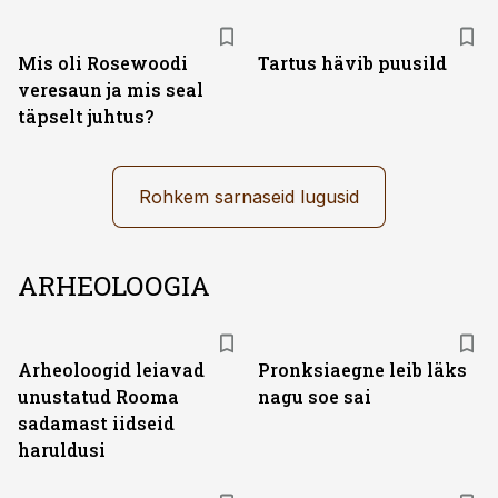
Mis oli Rosewoodi
Tartus hävib puusild
veresaun ja mis seal
täpselt juhtus?
Rohkem sarnaseid lugusid
ARHEOLOOGIA
Arheoloogid leiavad
Pronksiaegne leib läks
unustatud Rooma
nagu soe sai
sadamast iidseid
haruldusi
ST