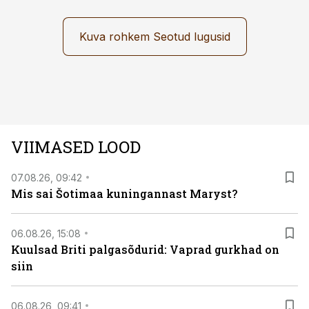
autos head ja millised olid vead saab teada, kui lugeda
läbi järgnev lugu.
Kuva rohkem Seotud lugusid
VIIMASED LOOD
07.08.26, 09:42
Mis sai Šotimaa kuningannast Maryst?
06.08.26, 15:08
Kuulsad Briti palgasõdurid: Vaprad gurkhad on
siin
06.08.26, 09:41