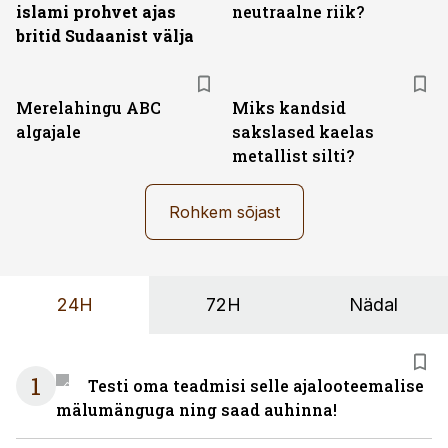
islami prohvet ajas
neutraalne riik?
britid Sudaanist välja
Merelahingu ABC
Miks kandsid
algajale
sakslased kaelas
metallist silti?
Rohkem sõjast
24H
72H
Nädal
1
Testi oma teadmisi selle ajalooteemalise
mälumänguga ning saad auhinna!