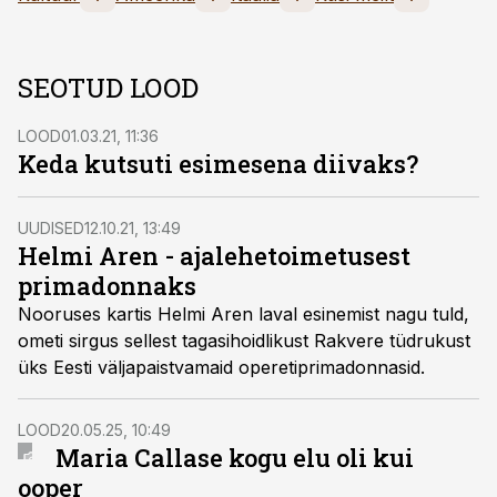
SEOTUD LOOD
LOOD
01.03.21, 11:36
Keda kutsuti esimesena diivaks?
UUDISED
12.10.21, 13:49
Helmi Aren - ajalehetoimetusest
primadonnaks
Nooruses kartis Helmi Aren laval esinemist nagu tuld,
ometi sirgus sellest tagasihoidlikust Rakvere tüdrukust
üks Eesti väljapaistvamaid operetiprimadonnasid.
LOOD
20.05.25, 10:49
Maria Callase kogu elu oli kui
ooper