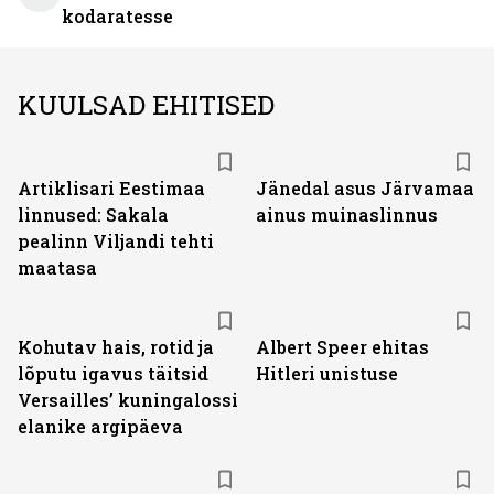
kodaratesse
KUULSAD EHITISED
Artiklisari Eestimaa
Jänedal asus Järvamaa
linnused: Sakala
ainus muinaslinnus
pealinn Viljandi tehti
maatasa
Kohutav hais, rotid ja
Albert Speer ehitas
lõputu igavus täitsid
Hitleri unistuse
Versailles’ kuningalossi
elanike argipäeva