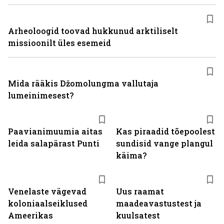
Arheoloogid toovad hukkunud arktiliselt
missioonilt üles esemeid
Mida rääkis Džomolungma vallutaja
lumeinimesest?
Paavianimuumia aitas
Kas piraadid tõepoolest
leida salapärast Punti
sundisid vange plangul
käima?
Venelaste vägevad
Uus raamat
koloniaalseiklused
maadeavastustest ja
Ameerikas
kuulsatest