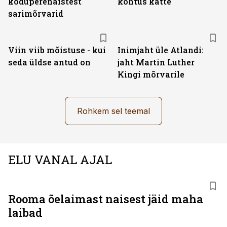
koduperenaistest
kohtus kätte
sarimõrvarid
Viin viib mõistuse - kui
Inimjaht üle Atlandi:
seda üldse antud on
jaht Martin Luther
Kingi mõrvarile
Rohkem sel teemal
ELU VANAL AJAL
Rooma õelaimast naisest jäid maha
laibad