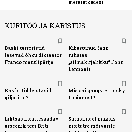
mereretkedest
KURITÖÖ JA KARISTUS
Baski terroristid
Kibestunud fänn
lasevad õhku diktaator
tulistas
Franco mantlipärija
„silmakirjalikku“ John
Lennonit
Kas britid leiutasid
Mis sai gangster Lucky
giljotiini?
Lucianost?
Lihtsasti kättesaadav
Surmaingel maksis
arseenik tegi Briti
pisitütre mõrvarile