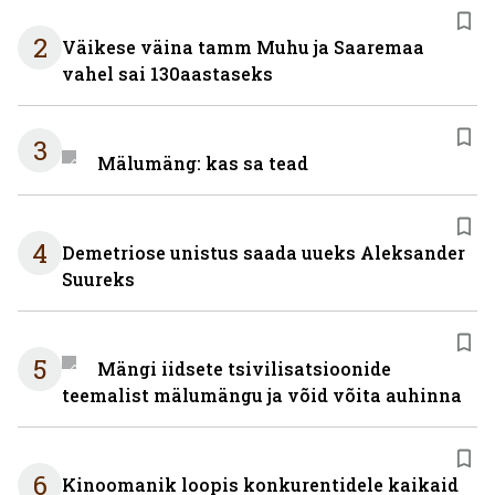
2
Väikese väina tamm Muhu ja Saaremaa
vahel sai 130aastaseks
3
Mälumäng: kas sa tead
4
Demetriose unistus saada uueks Aleksander
Suureks
5
Mängi iidsete tsivilisatsioonide
teemalist mälumängu ja võid võita auhinna
6
Kinoomanik loopis konkurentidele kaikaid