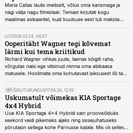
Maria Callas laulis imeliselt, võlus oma karismaga ja
nägi välja nagu filmistaar. Temast kirjutati kogu
maailmas esikaantel, kuid kuulsuse eest tuli maksta
lõivu. Callase hääl vedas teda liiga ruttu alt.
LOOD
08.03.24, 06:57
Ooperitäht Wagner tegi kõvemat
lärmi kui tema kriitikud
Richard Wagner vihkas juute, laenas kõigilt raha,
võrgutas naisi ega viitsinud minna oma abikaasa
matusele. Hoolimata oma kohutavast isiksusest lõi ta
lummavat muusikat, mis tegi temast maailmakuulsa
mehe.
SISUTURUNDUS
17.06.26, 12:05
ST
Uskumatult võimekas KIA Sportage
4x4 Hybrid
Uue KIA Sportage 4x4 Hybridi sain proovisõiduks
seekord veidi pikemaks ajaks ning sissejuhatuseks
põrutasin sellega kohe Pärnusse kalale. Mis oli selles