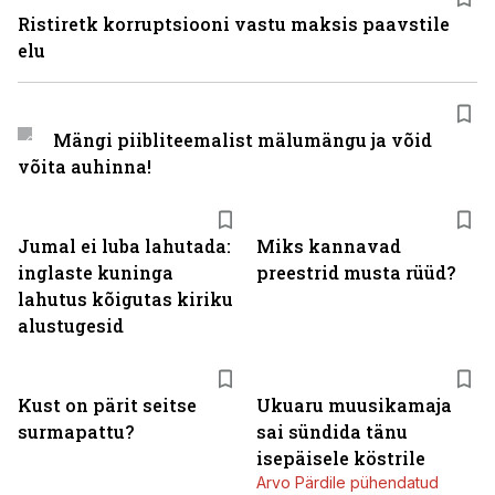
Ristiretk korruptsiooni vastu maksis paavstile
elu
Mängi piibliteemalist mälumängu ja võid
võita auhinna!
Jumal ei luba lahutada:
Miks kannavad
inglaste kuninga
preestrid musta rüüd?
lahutus kõigutas kiriku
alustugesid
Kust on pärit seitse
Ukuaru muusikamaja
surmapattu?
sai sündida tänu
isepäisele köstrile
Arvo Pärdile pühendatud