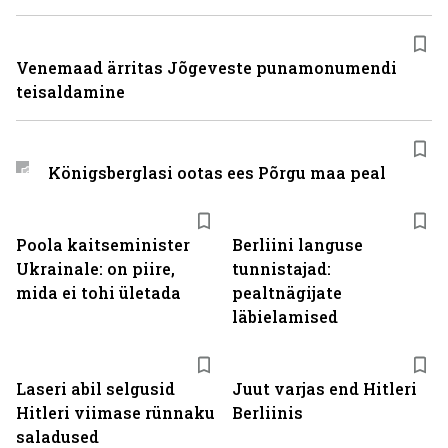
Venemaad ärritas Jõgeveste punamonumendi
teisaldamine
Königsberglasi ootas ees Põrgu maa peal
Poola kaitseminister
Berliini languse
Ukrainale: on piire,
tunnistajad:
mida ei tohi ületada
pealtnägijate
läbielamised
Laseri abil selgusid
Juut varjas end Hitleri
Hitleri viimase rünnaku
Berliinis
saladused