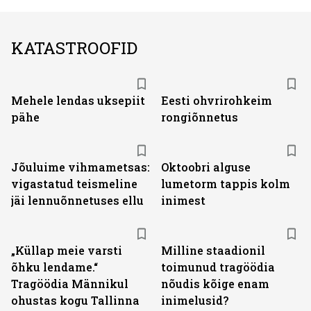
KATASTROOFID
Mehele lendas uksepiit
Eesti ohvrirohkeim
pähe
rongiõnnetus
Jõuluime vihmametsas:
Oktoobri alguse
vigastatud teismeline
lumetorm tappis kolm
jäi lennuõnnetuses ellu
inimest
„Küllap meie varsti
Milline staadionil
õhku lendame.“
toimunud tragöödia
Tragöödia Männikul
nõudis kõige enam
ohustas kogu Tallinna
inimelusid?