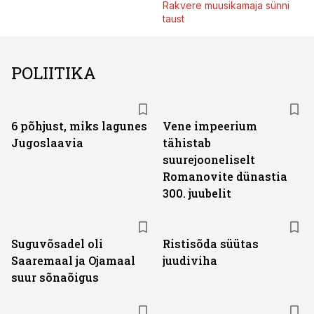
Rakvere muusikamaja sünni
taust
POLIITIKA
6 põhjust, miks lagunes
Vene impeerium
Jugoslaavia
tähistab
suurejooneliselt
Romanovite dünastia
300. juubelit
Suguvõsadel oli
Ristisõda süütas
Saaremaal ja Ojamaal
juudiviha
suur sõnaõigus