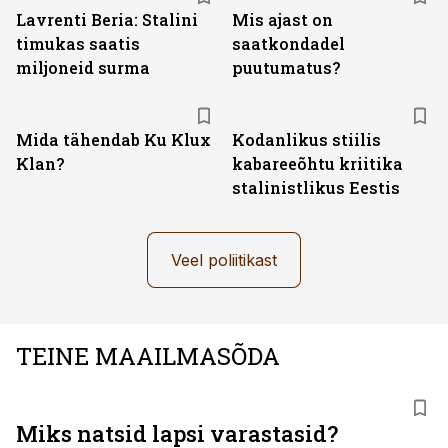
Lavrenti Beria: Stalini
Mis ajast on
timukas saatis
saatkondadel
miljoneid surma
puutumatus?
Mida tähendab Ku Klux
Kodanlikus stiilis
Klan?
kabareeõhtu kriitika
stalinistlikus Eestis
Veel poliitikast
TEINE MAAILMASÕDA
Miks natsid lapsi varastasid?