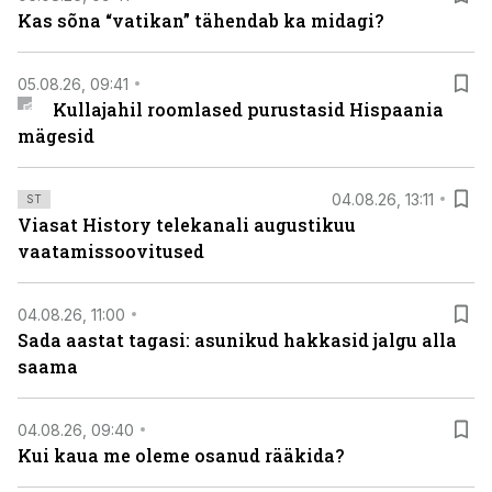
Kas sõna “vatikan” tähendab ka midagi?
05.08.26, 09:41
Kullajahil roomlased purustasid Hispaania
mägesid
04.08.26, 13:11
ST
Viasat History telekanali augustikuu
vaatamissoovitused
04.08.26, 11:00
Sada aastat tagasi: asunikud hakkasid jalgu alla
saama
04.08.26, 09:40
Kui kaua me oleme osanud rääkida?