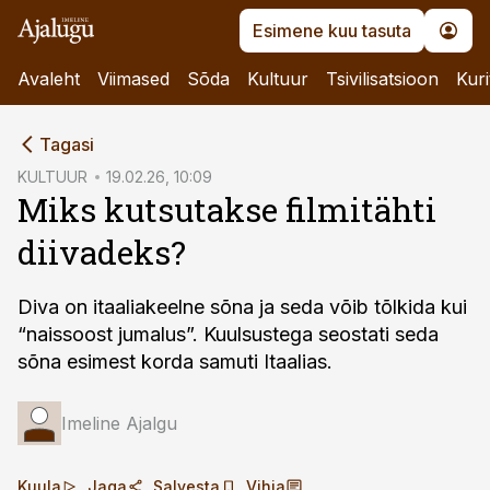
Esimene kuu tasuta
Avaleht
Viimased
Sõda
Kultuur
Tsivilisatsioon
Kuri
cebook
Tagasi
Twitter)
KULTUUR
19.02.26, 10:09
Miks kutsutakse filmitähti
kedIn
diivadeks?
ail
k
Diva on itaaliakeelne sõna ja seda võib tõlkida kui
“naissoost jumalus”. Kuulsustega seostati seda
sõna esimest korda samuti Itaalias.
Imeline Ajalgu
Kuula
Jaga
Salvesta
Vihja