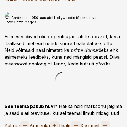
Ava Gardner oli 1950. aastatel Hollywoodis tõeline diiva.
Foto:
Getty Images
Esimesed diivad olid ooperilauljad, alati sopranid, keda
itaallased imetlesid nende suure hääleulatuse tõttu.
Neid võimsaid naisi nimetati ka
prima donna’
deks ehk
esimesteks leedideks, kuna nad mängisid peaosi. Diiva
meessoost analoog oli tenor, keda kutsuti
divo
’ks.
See teema pakub huvi?
Hakka neid märksõnu jälgima
ja saad alati teavituse, kui sel teemal ilmub midagi uut!
Kultuur
Ameerika
Itaalia
Küsi meilt