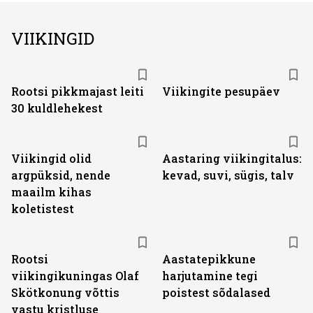
VIIKINGID
Rootsi pikkmajast leiti
Viikingite pesupäev
30 kuldlehekest
Viikingid olid
Aastaring viikingitalus:
argpüksid, nende
kevad, suvi, sügis, talv
maailm kihas
koletistest
Rootsi
Aastatepikkune
viikingikuningas Olaf
harjutamine tegi
Skötkonung võttis
poistest sõdalased
vastu kristluse