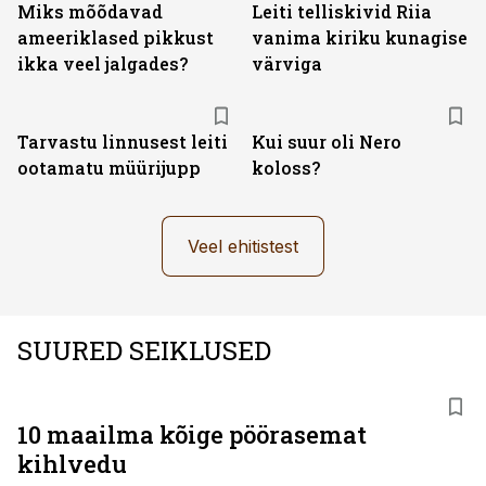
Miks mõõdavad
Leiti telliskivid Riia
ameeriklased pikkust
vanima kiriku kunagise
ikka veel jalgades?
värviga
Tarvastu linnusest leiti
Kui suur oli Nero
ootamatu müürijupp
koloss?
Veel ehitistest
SUURED SEIKLUSED
10 maailma kõige pöörasemat
kihlvedu