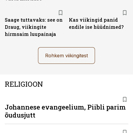
Saage tuttavaks: see on
Kas viikingid panid
Draug, viikingite
endile ise hüüdnimed?
hirmsaim luupainaja
Rohkem viikingitest
RELIGIOON
Johannese evangeelium, Piibli parim
õudusjutt