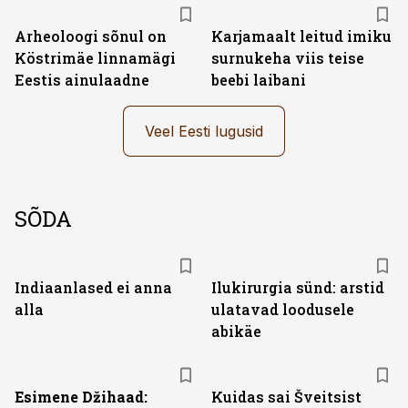
Arheoloogi sõnul on
Karjamaalt leitud imiku
Köstrimäe linnamägi
surnukeha viis teise
Eestis ainulaadne
beebi laibani
Veel Eesti lugusid
SÕDA
Indiaanlased ei anna
Ilukirurgia sünd: arstid
alla
ulatavad loodusele
abikäe
Esimene Džihaad:
Kuidas sai Šveitsist