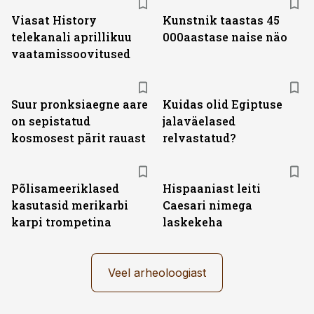
Viasat History
Kunstnik taastas 45
telekanali aprillikuu
000aastase naise näo
vaatamissoovitused
Suur pronksiaegne aare
Kuidas olid Egiptuse
on sepistatud
jalaväelased
kosmosest pärit rauast
relvastatud?
Põlisameeriklased
Hispaaniast leiti
kasutasid merikarbi
Caesari nimega
karpi trompetina
laskekeha
Veel arheoloogiast