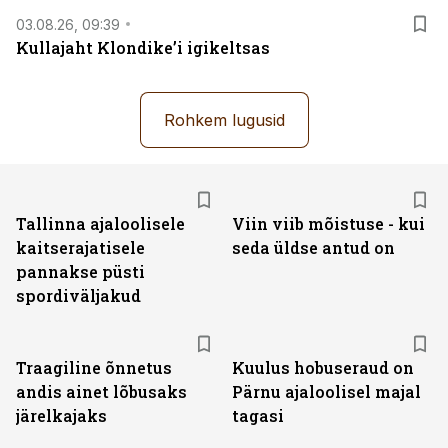
03.08.26, 09:39
Kullajaht Klondike’i igikeltsas
Rohkem lugusid
Tallinna ajaloolisele
Viin viib mõistuse - kui
kaitserajatisele
seda üldse antud on
pannakse püsti
spordiväljakud
Traagiline õnnetus
Kuulus hobuseraud on
andis ainet lõbusaks
Pärnu ajaloolisel majal
järelkajaks
tagasi