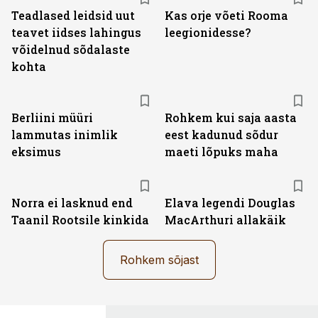
Teadlased leidsid uut
Kas orje võeti Rooma
teavet iidses lahingus
leegionidesse?
võidelnud sõdalaste
kohta
Berliini müüri
Rohkem kui saja aasta
lammutas inimlik
eest kadunud sõdur
eksimus
maeti lõpuks maha
Norra ei lasknud end
Elava legendi Douglas
Taanil Rootsile kinkida
MacArthuri allakäik
Rohkem sõjast