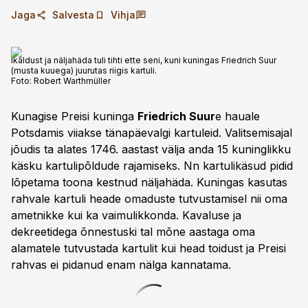
Jaga
Salvesta
Vihja
Ikaldust ja näljahäda tuli tihti ette seni, kuni kuningas Friedrich Suur
(musta kuuega) juurutas riigis kartuli.
Foto:
Robert Warthmüller
Kunagise Preisi kuninga
Friedrich Suur
e hauale
Potsdamis viiakse tänapäevalgi kartuleid. Valitsemisajal
jõudis ta alates 1746. aastast välja anda 15 kuninglikku
käsku kartulipõldude rajamiseks. Nn kartulikäsud pidid
lõpetama toona kestnud näljahäda. Kuningas kasutas
rahvale kartuli heade omaduste tutvustamisel nii oma
ametnikke kui ka vaimulikkonda. Kavaluse ja
dekreetidega õnnestuski tal mõne aastaga oma
alamatele tutvustada kartulit kui head toidust ja Preisi
rahvas ei pidanud enam nälga kannatama.