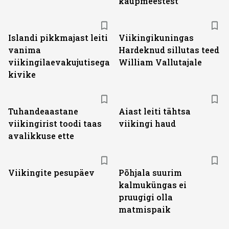
kaupmeestest
Islandi pikkmajast leiti
Viikingikuningas
vanima
Hardeknud sillutas teed
viikingilaevakujutisega
William Vallutajale
kivike
Tuhandeaastane
Aiast leiti tähtsa
viikingirist toodi taas
viikingi haud
avalikkuse ette
Viikingite pesupäev
Põhjala suurim
kalmuküngas ei
pruugigi olla
matmispaik