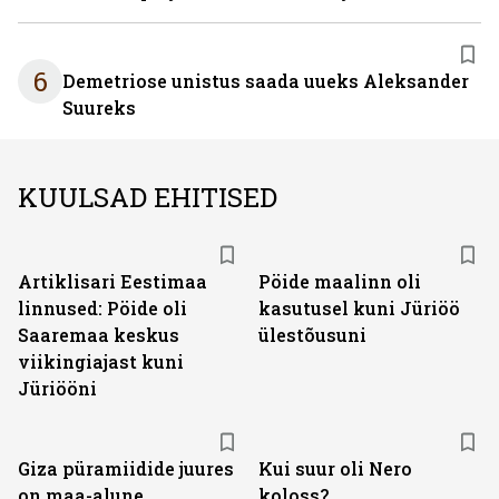
6
Demetriose unistus saada uueks Aleksander
Suureks
KUULSAD EHITISED
Artiklisari Eestimaa
Pöide maalinn oli
linnused: Pöide oli
kasutusel kuni Jüriöö
Saaremaa keskus
ülestõusuni
viikingiajast kuni
Jüriööni
Giza püramiidide juures
Kui suur oli Nero
on maa-alune
koloss?