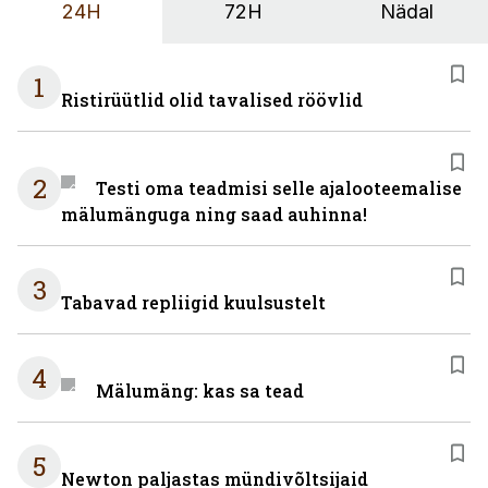
24H
72H
Nädal
1
Ristirüütlid olid tavalised röövlid
2
Testi oma teadmisi selle ajalooteemalise
mälumänguga ning saad auhinna!
3
Tabavad repliigid kuulsustelt
4
Mälumäng: kas sa tead
5
Newton paljastas mündivõltsijaid