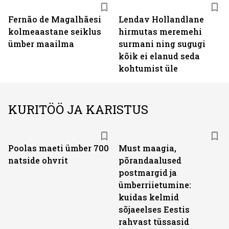
Fernão de Magalhãesi
Lendav Hollandlane
kolmeaastane seiklus
hirmutas meremehi
ümber maailma
surmani ning sugugi
kõik ei elanud seda
kohtumist üle
KURITÖÖ JA KARISTUS
Poolas maeti ümber 700
Must maagia,
natside ohvrit
põrandaalused
postmargid ja
ümberriietumine:
kuidas kelmid
sõjaeelses Eestis
rahvast tüssasid