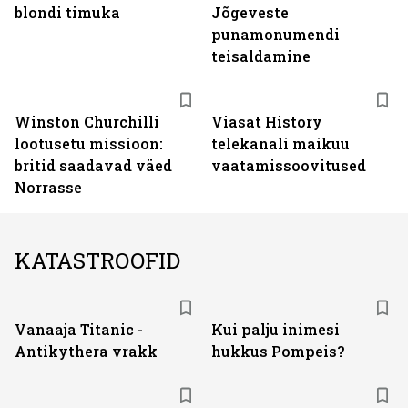
blondi timuka
Jõgeveste
punamonumendi
teisaldamine
ST
Winston Churchilli
Viasat History
lootusetu missioon:
telekanali maikuu
britid saadavad väed
vaatamissoovitused
Norrasse
KATASTROOFID
Vanaaja Titanic -
Kui palju inimesi
Antikythera vrakk
hukkus Pompeis?