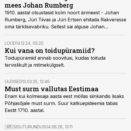
mees Johan Rumberg
1910. aastal otsustasid kolm noort ärimeest - Johan
Rumberg, Jüri Tiivas ja Jüri Ertsen ehitada Rakveresse
oma tärklisevabriku. Sellest sai alguse Johan
Rumbergi tee kartulikuningaks.
LOOD
14.12.24, 05:20
Kui vana on toidupüramiid?
Toidupüramiid annab soovitusi, kuidas toituda
tervislikult ja mitmekülgselt.
UUDISED
13.03.25, 12:46
Must surm vallutas Eestimaa
Enam kui kolmesaja aasta eest möllas siinkandis lisaks
Põhjasõjale must surm. Suur katkuepideemia tabas
Eestit 1710. aastal.
SISUTURUNDUS
04.08.26, 13:11
ST