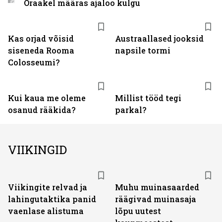
Oraakel määras ajaloo kulgu
Kas orjad võisid
Austraallased jooksid
siseneda Rooma
napsile tormi
Colosseumi?
Kui kaua me oleme
Millist tööd tegi
osanud rääkida?
parkal?
VIIKINGID
Viikingite relvad ja
Muhu muinasaarded
lahingutaktika panid
räägivad muinasaja
vaenlase alistuma
lõpu uutest