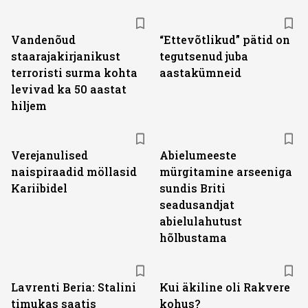
Vandenõud
“Ettevõtlikud” pätid on
staarajakirjanikust
tegutsenud juba
terroristi surma kohta
aastakümneid
levivad ka 50 aastat
hiljem
Verejanulised
Abielumeeste
naispiraadid möllasid
mürgitamine arseeniga
Kariibidel
sundis Briti
seadusandjat
abielulahutust
hõlbustama
Lavrenti Beria: Stalini
Kui äkiline oli Rakvere
timukas saatis
kohus?