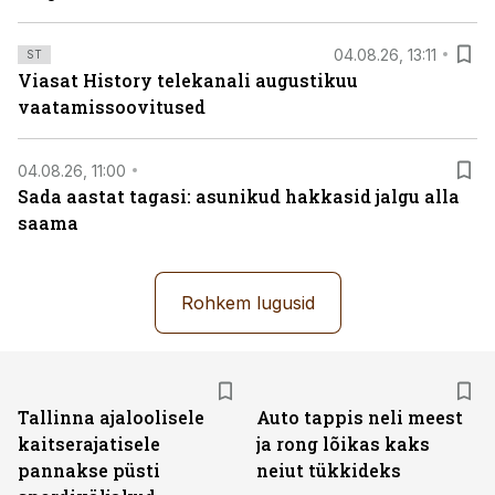
04.08.26, 13:11
ST
Viasat History telekanali augustikuu
vaatamissoovitused
04.08.26, 11:00
Sada aastat tagasi: asunikud hakkasid jalgu alla
saama
Rohkem lugusid
Tallinna ajaloolisele
Auto tappis neli meest
kaitserajatisele
ja rong lõikas kaks
pannakse püsti
neiut tükkideks