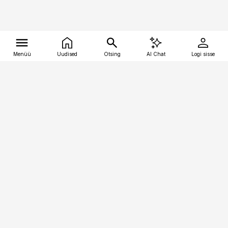
Menüü
Uudised
Otsing
AI Chat
Logi sisse
Vana-Lõuna 39/1, 19094 Tallinn
(+372) 667 0111
tellimiskeskus@aripaev.ee
Telli Imeline Ajalugu
Uudiskiri
Reklaam
Firmast
Sisu kasutamisõigused
Ajakirjaniku
eetikakoodeks
Üldtingimused
Privaatsustingimused