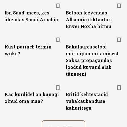
Ibn Saud: mees, kes
Betoon leevendas
ühendas Saudi Araabia
Albaania diktaatori
Enver Hoxha hirmu
Kust pärineb termin
Bakalaureusetöö:
woke?
märtsipommitamisest
Saksa propagandas
loodud kuvand elab
tänaseni
Kas kurdidel on kunagi
Britid kehtestasid
olnud oma maa?
vabakaubanduse
kahuritega