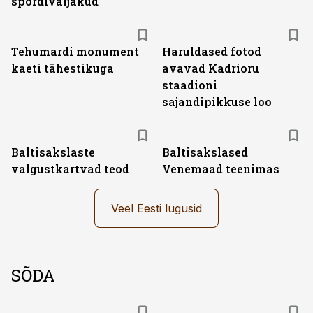
spordiväljakud
Tehumardi monument
Haruldased fotod
kaeti tähestikuga
avavad Kadrioru
staadioni
sajandipikkuse loo
Baltisakslaste
Baltisakslased
valgustkartvad teod
Venemaad teenimas
Veel Eesti lugusid
SÕDA