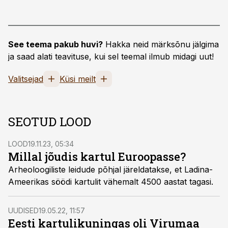
See teema pakub huvi?
Hakka neid märksõnu jälgima
ja saad alati teavituse, kui sel teemal ilmub midagi uut!
Valitsejad
Küsi meilt
SEOTUD LOOD
LOOD
19.11.23, 05:34
Millal jõudis kartul Euroopasse?
Arheoloogiliste leidude põhjal järeldatakse, et Ladina-
Ameerikas söödi kartulit vähemalt 4500 aastat tagasi.
UUDISED
19.05.22, 11:57
Eesti kartulikuningas oli Virumaa