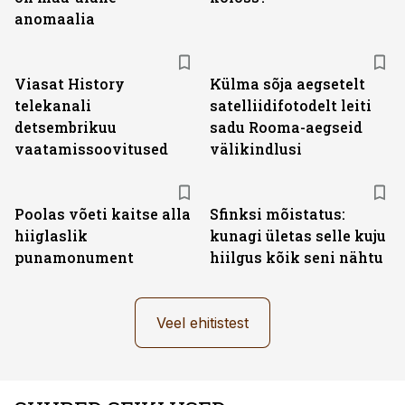
anomaalia
ST
Viasat History
Külma sõja aegsetelt
telekanali
satelliidifotodelt leiti
detsembrikuu
sadu Rooma-aegseid
vaatamissoovitused
välikindlusi
Poolas võeti kaitse alla
Sfinksi mõistatus:
hiiglaslik
kunagi ületas selle kuju
punamonument
hiilgus kõik seni nähtu
Veel ehitistest