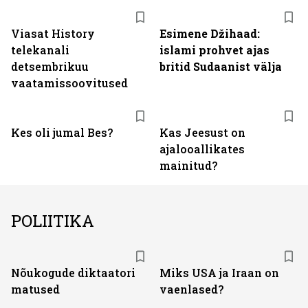
ST
Viasat History
Esimene Džihaad:
telekanali
islami prohvet ajas
detsembrikuu
britid Sudaanist välja
vaatamissoovitused
Kes oli jumal Bes?
Kas Jeesust on
ajalooallikates
mainitud?
POLIITIKA
Nõukogude diktaatori
Miks USA ja Iraan on
matused
vaenlased?