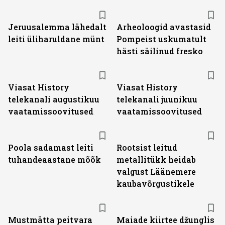
Jeruusalemma lähedalt
Arheoloogid avastasid
leiti üliharuldane münt
Pompeist uskumatult
hästi säilinud fresko
ST
ST
Viasat History
Viasat History
telekanali augustikuu
telekanali juunikuu
vaatamissoovitused
vaatamissoovitused
Poola sadamast leiti
Rootsist leitud
tuhandeaastane mõõk
metallitükk heidab
valgust Läänemere
kaubavõrgustikele
Mustmätta peitvara
Maiade kiirtee džunglis