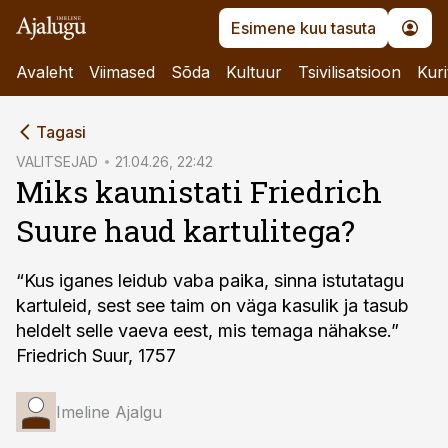
Esimene kuu tasuta
Avaleht
Viimased
Sõda
Kultuur
Tsivilisatsioon
Kuri
cebook
Tagasi
Twitter)
VALITSEJAD
21.04.26, 22:42
Miks kaunistati Friedrich
kedIn
Suure haud kartulitega?
ail
k
“Kus iganes leidub vaba paika, sinna istutatagu
kartuleid, sest see taim on väga kasulik ja tasub
heldelt selle vaeva eest, mis temaga nähakse.”
Friedrich Suur, 1757
Imeline Ajalgu