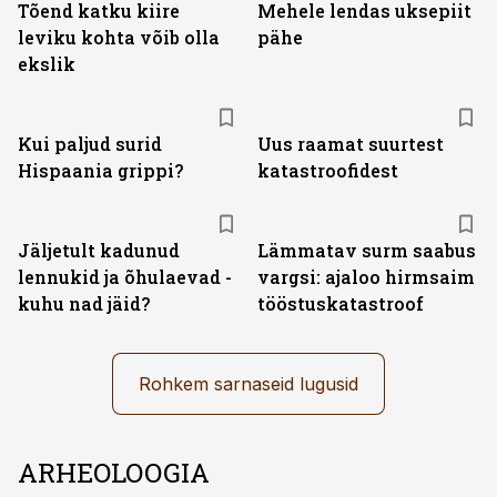
Tõend katku kiire
Mehele lendas uksepiit
leviku kohta võib olla
pähe
ekslik
Kui paljud surid
Uus raamat suurtest
Hispaania grippi?
katastroofidest
Jäljetult kadunud
Lämmatav surm saabus
lennukid ja õhulaevad -
vargsi: ajaloo hirmsaim
kuhu nad jäid?
tööstuskatastroof
Rohkem sarnaseid lugusid
ARHEOLOOGIA