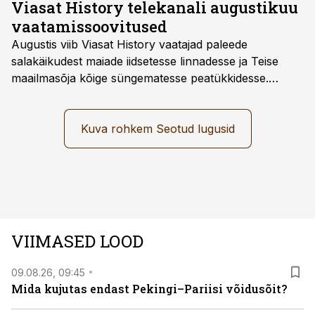
Viasat History telekanali augustikuu
vaatamissoovitused
Augustis viib Viasat History vaatajad paleede
salakäikudest maiade iidsetesse linnadesse ja Teise
maailmasõja kõige süngematesse peatükkidesse.
Kuninglike dünastiate intriigid, värsked arheoloogilised
avastused ning seni nägemata kaadrid Kolmanda riigi
argielust avavad ajaloo tuntud sündmused täiesti uuest
Kuva rohkem Seotud lugusid
vaatenurgast. Viasat History on saadaval kõikide Eesti
teleoperaatorite kaudu. Tutvu telekavaga:
viasathistory.eu/ee
VIIMASED LOOD
09.08.26, 09:45
Mida kujutas endast Pekingi–Pariisi võidusõit?