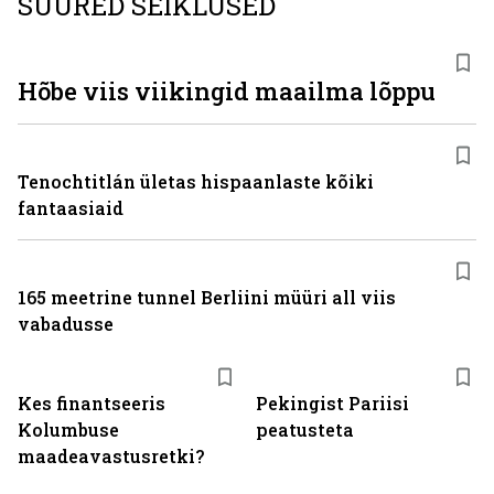
SUURED SEIKLUSED
Hõbe viis viikingid maailma lõppu
Tenochtitlán ületas hispaanlaste kõiki
fantaasiaid
165 meetrine tunnel Berliini müüri all viis
vabadusse
Kes finantseeris
Pekingist Pariisi
Kolumbuse
peatusteta
maadeavastusretki?