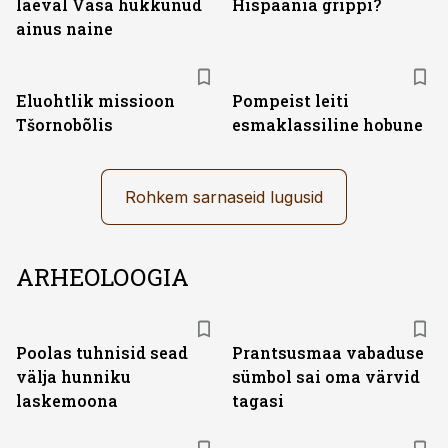
laeval Vasa hukkunud
Hispaania grippi?
ainus naine
Eluohtlik missioon
Pompeist leiti
Tšornobõlis
esmaklassiline hobune
Rohkem sarnaseid lugusid
ARHEOLOOGIA
Poolas tuhnisid sead
Prantsusmaa vabaduse
välja hunniku
sümbol sai oma värvid
laskemoona
tagasi