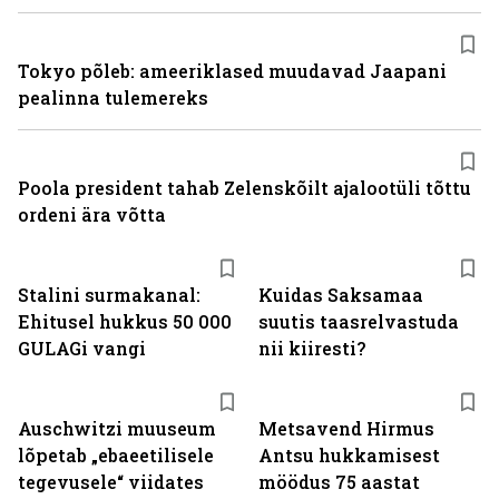
Tokyo põleb: ameeriklased muudavad Jaapani
pealinna tulemereks
Poola president tahab Zelenskõilt ajalootüli tõttu
ordeni ära võtta
Stalini surmakanal:
Kuidas Saksamaa
Ehitusel hukkus 50 000
suutis taasrelvastuda
GULAGi vangi
nii kiiresti?
Auschwitzi muuseum
Metsavend Hirmus
lõpetab „ebaeetilisele
Antsu hukkamisest
tegevusele“ viidates
möödus 75 aastat