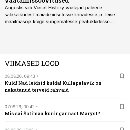
vaatamissoovitused
Frommhold von Löwis of Menari 1801. aastal
Augustis viib Viasat History vaatajad paleede
koostatud Kandle eraõigus.
salakäikudest maiade iidsetesse linnadesse ja Teise
maailmasõja kõige süngematesse peatükkidesse.
Kuninglike dünastiate intriigid, värsked arheoloogilised
avastused ning seni nägemata kaadrid Kolmanda riigi
argielust avavad ajaloo tuntud sündmused täiesti uuest
vaatenurgast. Viasat History on saadaval kõikide Eesti
teleoperaatorite kaudu. Tutvu telekavaga:
VIIMASED LOOD
viasathistory.eu/ee
08.08.26, 09:43
Kuld! Nad leidsid kulda! Kullapalavik on
nakatanud terveid rahvaid
07.08.26, 09:42
Mis sai Šotimaa kuningannast Maryst?