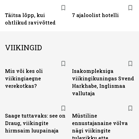
Täitsa lõpp, kui
7 ajaloolist hotelli
ohtlikud ravivõtted
VIIKINGID
Mis või kes oli
Isakompleksiga
viikingiaegne
viikingikuningas Svend
verekotkas?
Harkhabe, Inglismaa
vallutaja
Saage tuttavaks: see on
Müstiline
Draug, viikingite
ennustajanaine völva
hirmsaim luupainaja
nägi viikingite
tulevikku ette