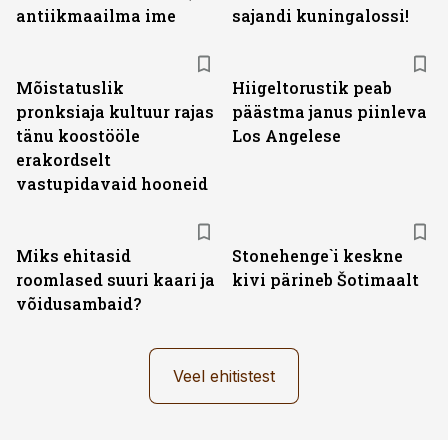
antiikmaailma ime
sajandi kuningalossi!
Mõistatuslik
Hiigeltorustik peab
pronksiaja kultuur rajas
päästma janus piinleva
tänu koostööle
Los Angelese
erakordselt
vastupidavaid hooneid
Miks ehitasid
Stonehenge`i keskne
roomlased suuri kaari ja
kivi pärineb Šotimaalt
võidusambaid?
Veel ehitistest