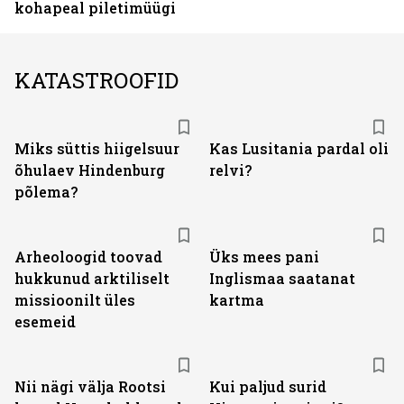
kohapeal piletimüügi
KATASTROOFID
Miks süttis hiigelsuur
Kas Lusitania pardal oli
õhulaev Hindenburg
relvi?
põlema?
Arheoloogid toovad
Üks mees pani
hukkunud arktiliselt
Inglismaa saatanat
missioonilt üles
kartma
esemeid
Nii nägi välja Rootsi
Kui paljud surid