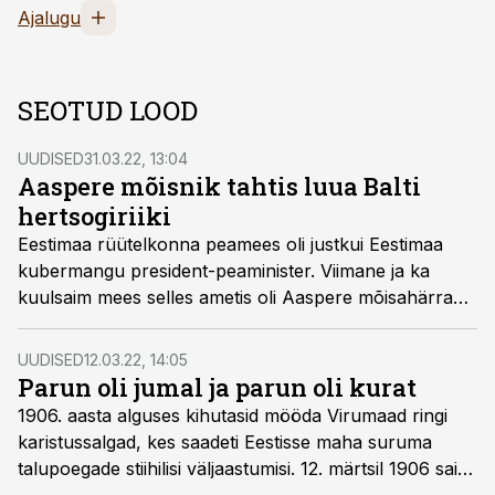
Ajalugu
SEOTUD LOOD
UUDISED
31.03.22, 13:04
Aaspere mõisnik tahtis luua Balti
hertsogiriiki
Eestimaa rüütelkonna peamees oli justkui Eestimaa
kubermangu president-peaminister. Viimane ja ka
kuulsaim mees selles ametis oli Aaspere mõisahärra
Eduard von Dellingshausen.
UUDISED
12.03.22, 14:05
Parun oli jumal ja parun oli kurat
1906. aasta alguses kihutasid mööda Virumaad ringi
karistussalgad, kes saadeti Eestisse maha suruma
talupoegade stiihilisi väljaastumisi. 12. märtsil 1906 said