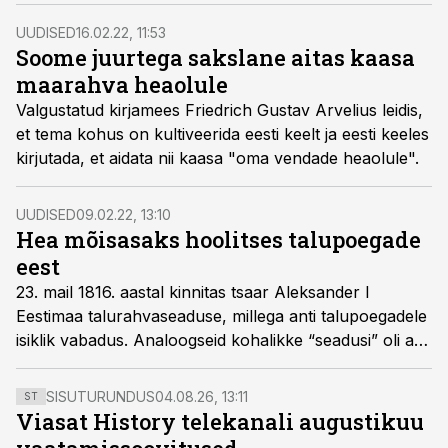
virulased viimaks karistussalkadest lahti.
UUDISED
16.02.22, 11:53
Soome juurtega sakslane aitas kaasa
maarahva heaolule
Valgustatud kirjamees Friedrich Gustav Arvelius leidis,
et tema kohus on kultiveerida eesti keelt ja eesti keeles
kirjutada, et aidata nii kaasa "oma vendade heaolule".
UUDISED
09.02.22, 13:10
Hea mõisasaks hoolitses talupoegade
eest
23. mail 1816. aastal kinnitas tsaar Aleksander I
Eestimaa talurahvaseaduse, millega anti talupoegadele
isiklik vabadus. Analoogseid kohalikke “seadusi” oli aga
osa Eestimaa mõisnikke juba eelnevalt oma mõisates
kehtestanud. Tuntuimad sellistest nn eraõigustest on
SISUTURUNDUS
04.08.26, 13:11
ST
Vigala ja Halliku eraõigused. Kõige radikaalsem ja
Viasat History telekanali augustikuu
kaugemaleminevam on aga Kandle mõisniku Peter