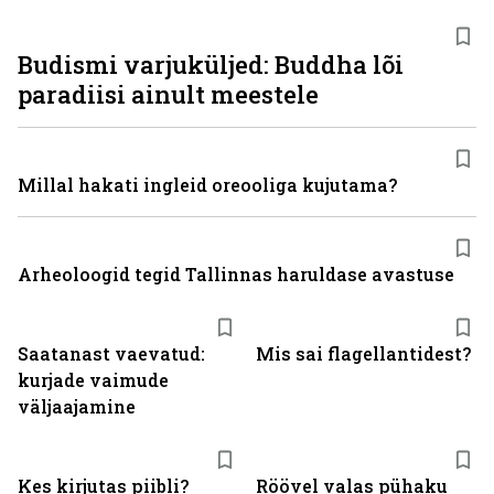
Budismi varjuküljed: Buddha lõi
paradiisi ainult meestele
Millal hakati ingleid oreooliga kujutama?
Arheoloogid tegid Tallinnas haruldase avastuse
Saatanast vaevatud:
Mis sai flagellantidest?
kurjade vaimude
väljaajamine
Kes kirjutas piibli?
Röövel valas pühaku