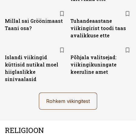
Millal sai Gröönimaast
Tuhandeaastane
Taani osa?
viikingirist toodi taas
avalikkuse ette
Islandi viikingid
Põhjala valitsejad:
küttisid nutikal moel
viikingikuningate
hiiglaslikke
keeruline amet
sinivaalasid
Rohkem viikingitest
RELIGIOON