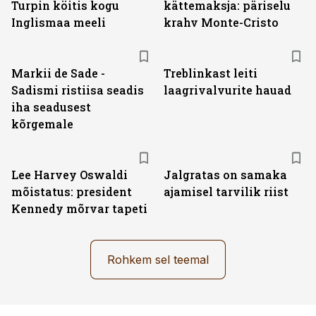
Turpin köitis kogu
kättemaksja: päriselu
Inglismaa meeli
krahv Monte-Cristo
Markii de Sade -
Treblinkast leiti
Sadismi ristiisa seadis
laagrivalvurite hauad
iha seadusest
kõrgemale
Lee Harvey Oswaldi
Jalgratas on samaka
mõistatus: president
ajamisel tarvilik riist
Kennedy mõrvar tapeti
Rohkem sel teemal