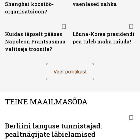
Shanghai koostöö­
vaenlased nahka
organisatsioon?
Kuidas täpselt pääses
Lõuna-Korea presidendi
Napoleon Prantsusmaa
pea tuleb maha raiuda!
valitseja troonile?
Veel poliitikast
TEINE MAAILMASÕDA
Berliini languse tunnistajad:
pealtnägijate läbielamised