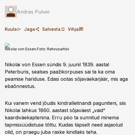
Andres Pulver
Kuula
Jaga
Salvesta
Vihja
Nikolai von Essen.
Foto:
Rahvusarhiiv
Nikolai von Essen sündis 9. juunil 1839. aastal
Peterburis, sealses paažikorpuses sai ta ka oma
peamise hariduse. Edasi ootas sõjaväekarjäär, mis aga
ebaõnnestus.
Kui vanem vend jõudis kindralleitnandi paguniteni, siis
Nikolai lahkus 1860. aastast sõjaväest „vaid“
kaardiväekaptenina. Erru pöo ta sunnitud minema
tapmissüüdistuse tõttu. Kuidas täpselt need asjaolud
olid, on praegu juba raske kindlaks teha.