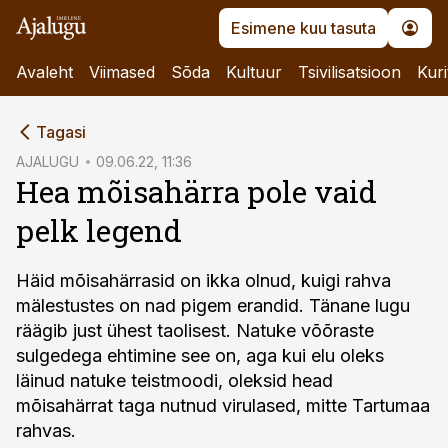
Esimene kuu tasuta
Avaleht
Viimased
Sõda
Kultuur
Tsivilisatsioon
Kuri
cebook
Tagasi
Twitter)
AJALUGU
09.06.22, 11:36
Hea mõisahärra pole vaid
kedIn
pelk legend
ail
k
Häid mõisahärrasid on ikka olnud, kuigi rahva
mälestustes on nad pigem erandid. Tänane lugu
räägib just ühest taolisest. Natuke võõraste
sulgedega ehtimine see on, aga kui elu oleks
läinud natuke teistmoodi, oleksid head
mõisahärrat taga nutnud virulased, mitte Tartumaa
rahvas.