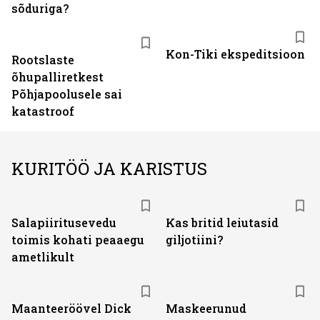
sõduriga?
Kon-Tiki ekspeditsioon
Rootslaste
õhupalliretkest
Põhjapoolusele sai
katastroof
KURITÖÖ JA KARISTUS
Salapiiritusevedu
Kas britid leiutasid
toimis kohati peaaegu
giljotiini?
ametlikult
Maanteeröövel Dick
Maskeerunud