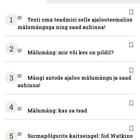
1
Testi oma teadmisi selle ajalooteemalise
mälumänguga ning saad auhinna!
2
Mälumäng: mis või kes on pildil?
3
Mängi autode ajaloo mälumängu ja saad
auhinna!
4
Mälumäng: kas sa tead
5
Surmapõlgurite kaitseingel: Sid Watkins