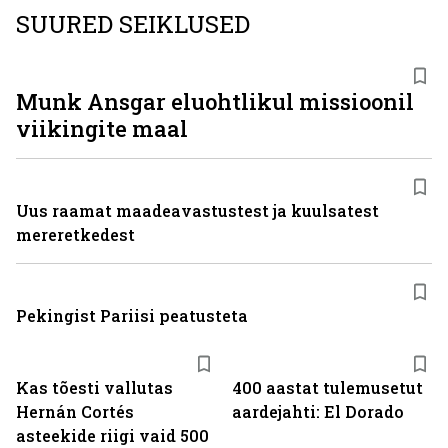
SUURED SEIKLUSED
Munk Ansgar eluohtlikul missioonil
viikingite maal
Uus raamat maadeavastustest ja kuulsatest
mereretkedest
Pekingist Pariisi peatusteta
Kas tõesti vallutas
400 aastat tulemusetut
Hernán Cortés
aardejahti: El Dorado
asteekide riigi vaid 500