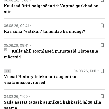
06.08.26, 15:08
Kuulsad Briti palgasõdurid: Vaprad gurkhad on
siin
06.08.26, 09:41
Kas sõna “vatikan” tähendab ka midagi?
05.08.26, 09:41
Kullajahil roomlased purustasid Hispaania
mägesid
04.08.26, 13:11
ST
Viasat History telekanali augustikuu
vaatamissoovitused
04.08.26, 11:00
Sada aastat tagasi: asunikud hakkasid jalgu alla
saama