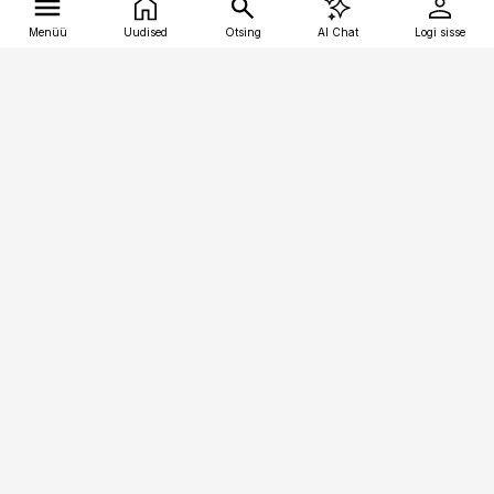
Menüü
Uudised
Otsing
AI Chat
Logi sisse
Vana-Lõuna 39/1, 19094 Tallinn
(+372) 667 0111
tellimiskeskus@aripaev.ee
Telli Imeline Ajalugu
Uudiskiri
Reklaam
Firmast
Sisu kasutamisõigused
Ajakirjaniku
eetikakoodeks
Üldtingimused
Privaatsustingimused
Küpsiste poliitika
KKK
Eesti Meediaettevõtete
Eelistuste haldamine
Liit