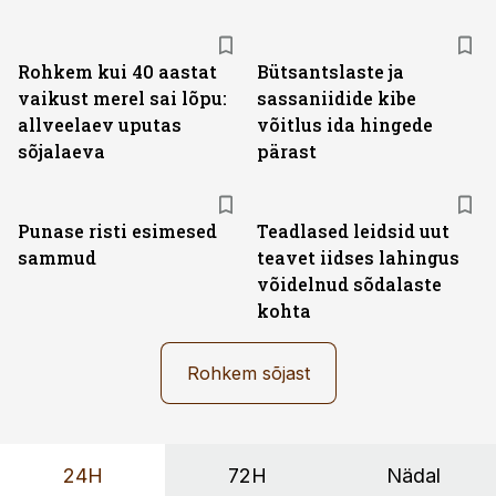
Rohkem kui 40 aastat
Bütsantslaste ja
vaikust merel sai lõpu:
sassaniidide kibe
allveelaev uputas
võitlus ida hingede
sõjalaeva
pärast
Punase risti esimesed
Teadlased leidsid uut
sammud
teavet iidses lahingus
võidelnud sõdalaste
kohta
Rohkem sõjast
24H
72H
Nädal