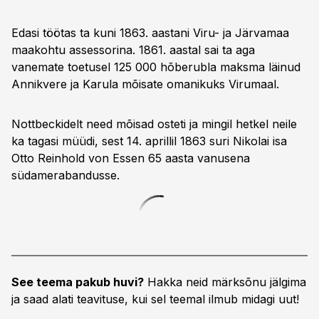
Edasi töötas ta kuni 1863. aastani Viru- ja Järvamaa
maakohtu assessorina. 1861. aastal sai ta aga
vanemate toetusel 125 000 hõberubla maksma läinud
Annikvere ja Karula mõisate omanikuks Virumaal.
Nottbeckidelt need mõisad osteti ja mingil hetkel neile
ka tagasi müüdi, sest 14. aprillil 1863 suri Nikolai isa
Otto Reinhold von Essen 65 aasta vanusena
südamerabandusse.
See teema pakub huvi?
Hakka neid märksõnu jälgima
ja saad alati teavituse, kui sel teemal ilmub midagi uut!