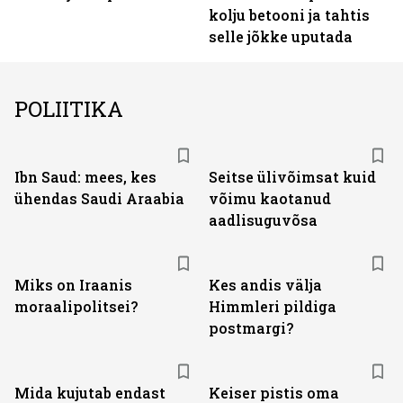
kolju betooni ja tahtis
selle jõkke uputada
POLIITIKA
Ibn Saud: mees, kes
Seitse ülivõimsat kuid
ühendas Saudi Araabia
võimu kaotanud
aadlisuguvõsa
Miks on Iraanis
Kes andis välja
moraalipolitsei?
Himmleri pildiga
postmargi?
Mida kujutab endast
Keiser pistis oma