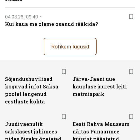
04.08.26, 09:40
Kui kaua me oleme osanud rääkida?
Rohkem lugusid
Sõjandushuvilised
Järva-Jaani uue
koguvad infot Saksa
kaupluse juurest leiti
poolel langenud
matmispaik
eestlaste kohta
Juudivaenulik
Eesti Rahva Muuseum
sakslasest jahimees
näitas Punaarmee
pidas õigeks õpetajad
küüsist päästetud