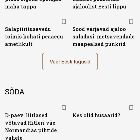
maha tappa
ajaloolist Eesti lippu
Salapiiritusevedu
Sood varjavad ajaloo
toimis kohati peaaegu
saladusi: metsavendade
ametlikult
maapealsed punkrid
Veel Eesti lugusid
SÕDA
D-päev: liitlased
Kes olid husaarid?
võtavad Hitleri väe
Normandias pihtide
vahele