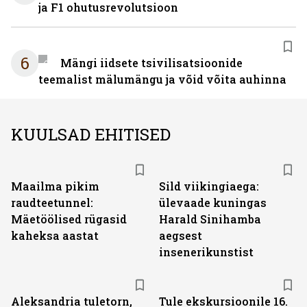
ja F1 ohutusrevolutsioon
6
Mängi iidsete tsivilisatsioonide
teemalist mälumängu ja võid võita auhinna
KUULSAD EHITISED
Maailma pikim
Sild viikingiaega:
raudteetunnel:
ülevaade kuningas
Mäetöölised rügasid
Harald Sinihamba
kaheksa aastat
aegsest
insenerikunstist
Aleksandria tuletorn,
Tule ekskursioonile 16.