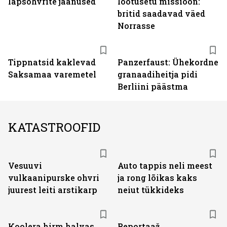
lapsohvrite jäänused
lootusetu missioon:
britid saadavad väed
Norrasse
Tippnatsid kaklevad
Panzerfaust: Ühekordne
Saksamaa varemetel
granaadiheitja pidi
Berliini päästma
KATASTROOFID
Vesuuvi
Auto tappis neli meest
vulkaanipurske ohvri
ja rong lõikas kaks
juurest leiti arstikarp
neiut tükkideks
Koolera hirm halvas
Reportaaž