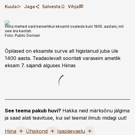
Kuula
Jaga
Salvesta
Vihja
Hiina mehed said keiserlikul eksamil osaleda kuni 1905. aastani, mil
see ära kaotati.
Foto:
Public Domain
Õpilased on eksamite surve all higistanud juba üle
1400 aasta. Teadaolevalt sooritati varaseim ametlik
eksam 7. sajandi alguses Hiinas
See teema pakub huvi?
Hakka neid märksõnu jälgima
ja saad alati teavituse, kui sel teemal ilmub midagi uut!
Hiina
Ühiskond
Igapäevaelu