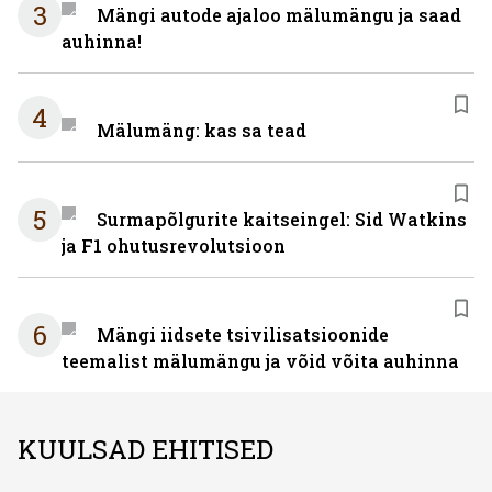
3
Mängi autode ajaloo mälumängu ja saad
auhinna!
4
Mälumäng: kas sa tead
5
Surmapõlgurite kaitseingel: Sid Watkins
ja F1 ohutusrevolutsioon
6
Mängi iidsete tsivilisatsioonide
teemalist mälumängu ja võid võita auhinna
KUULSAD EHITISED