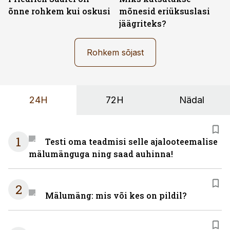
õnne rohkem kui oskusi
mõnesid eriüksuslasi
jäägriteks?
Rohkem sõjast
24H
72H
Nädal
1
Testi oma teadmisi selle ajalooteemalise
mälumänguga ning saad auhinna!
2
Mälumäng: mis või kes on pildil?