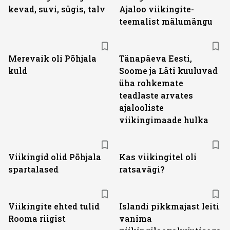
kevad, suvi, sügis, talv
Ajaloo viikingite-
teemalist mälumängu
Merevaik oli Põhjala
Tänapäeva Eesti,
kuld
Soome ja Läti kuuluvad
üha rohkemate
teadlaste arvates
ajalooliste
viikingimaade hulka
Viikingid olid Põhjala
Kas viikingitel oli
spartalased
ratsavägi?
Viikingite ehted tulid
Islandi pikkmajast leiti
Rooma riigist
vanima