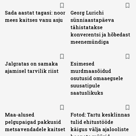
Sada aastat tagasi: noor
Georg Lurichi
mees kaitses vanu asju
sünniaastapäeva
tähistatakse
konverentsi ja hõbedast
meenemündiga
Jalgratas on samaka
Esimesed
ajamisel tarvilik riist
murdmaasõidud
osutusid omaaegsele
suusatipule
saatuslikuks
Maa-alused
Fotod: Tartu kesklinnas
pelgupaigad pakkusid
tulid ehitustööde
metsavendadele kaitset
käigus välja ajalooliste