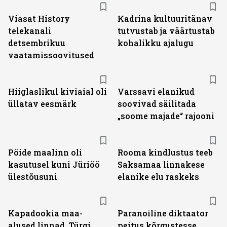
ST
Viasat History
Kadrina kultuuritänav
telekanali
tutvustab ja väärtustab
detsembrikuu
kohalikku ajalugu
vaatamissoovitused
Hiiglaslikul kiviaial oli
Varssavi elanikud
üllatav eesmärk
soovivad säilitada
„soome majade“ rajooni
Pöide maalinn oli
Rooma kindlustus teeb
kasutusel kuni Jüriöö
Saksamaa linnakese
ülestõusuni
elanike elu raskeks
Kapadookia maa-
Paranoiline diktaator
alused linnad, Türgi
peitus kõrgustesse