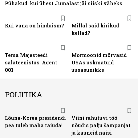
Pühakud: kui ühest Jumalast jäi siiski väheks
Kui vana on hinduism?
Millal said kirikud
kellad?
Tema Majesteedi
Mormoonid mõrvasid
salateenistus: Agent
USAs uskmatuid
001
uusasunikke
POLIITIKA
Lõuna-Korea presidendi
Viini rahutuvi töö
pea tuleb maha raiuda!
nõudis palju šampanjat
ja kauneid naisi