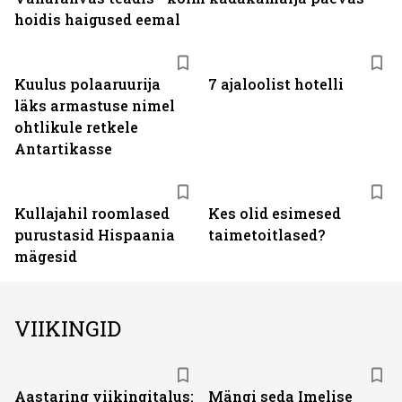
hoidis haigused eemal
Kuulus polaaruurija
7 ajaloolist hotelli
läks armastuse nimel
ohtlikule retkele
Antartikasse
Kullajahil roomlased
Kes olid esimesed
purustasid Hispaania
taimetoitlased?
mägesid
VIIKINGID
Aastaring viikingitalus:
Mängi seda Imelise