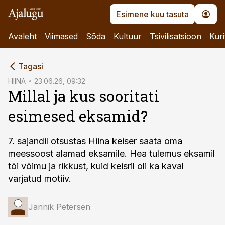
Esimene kuu tasuta
Avaleht
Viimased
Sõda
Kultuur
Tsivilisatsioon
Kuri
cebook
Tagasi
Twitter)
HIINA
23.06.26, 09:32
Millal ja kus sooritati
kedIn
esimesed eksamid?
ail
k
7. sajandil otsustas Hiina keiser saata oma
meessoost alamad eksamile. Hea tulemus eksamil
tõi võimu ja rikkust, kuid keisril oli ka kaval
varjatud motiiv.
Jannik Petersen