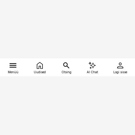
Menüü
Uudised
Otsing
AI Chat
Logi sisse
Vana-Lõuna 39/1, 19094 Tallinn
(+372) 667 0111
tellimiskeskus@aripaev.ee
Telli Imeline Ajalugu
Uudiskiri