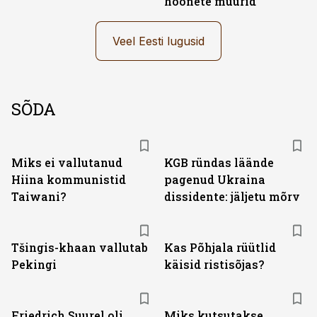
hoonete müürid
Veel Eesti lugusid
SÕDA
Miks ei vallutanud
KGB ründas läände
Hiina kommunistid
pagenud Ukraina
Taiwani?
dissidente: jäljetu mõrv
Tšingis-khaan vallutab
Kas Põhjala rüütlid
Pekingi
käisid ristisõjas?
Friedrich Suurel oli
Miks kutsutakse