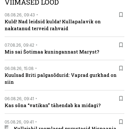
VIIMASED LOOD
08.08.26, 09:43
Kuld! Nad leidsid kulda! Kullapalavik on
nakatanud terveid rahvaid
07.08.26, 09:42
Mis sai Šotimaa kuningannast Maryst?
06.08.26, 15:08
Kuulsad Briti palgasõdurid: Vaprad gurkhad on
siin
06.08.26, 09:41
Kas sõna “vatikan” tähendab ka midagi?
05.08.26, 09:41
Kullajahil roomlased purustasid Hispaania