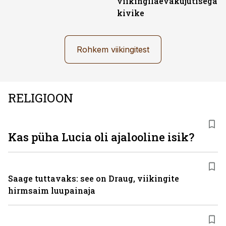
viikingilaevakujutisega
kivike
Rohkem viikingitest
RELIGIOON
Kas püha Lucia oli ajalooline isik?
Saage tuttavaks: see on Draug, viikingite
hirmsaim luupainaja