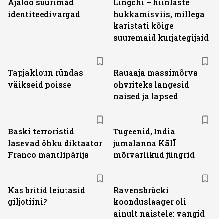
Ajaloo suurimad
Lingchi – hiinlaste
identiteedivargad
hukkamisviis, millega
karistati kõige
suuremaid kurjategijaid
Tapjakloun ründas
Rauaaja massimõrva
väikseid poisse
ohvriteks langesid
naised ja lapsed
Baski terroristid
Tugeenid, India
lasevad õhku diktaator
jumalanna KālĪ
Franco mantlipärija
mõrvarlikud jüngrid
Kas britid leiutasid
Ravensbrücki
giljotiini?
koonduslaager oli
ainult naistele: vangid