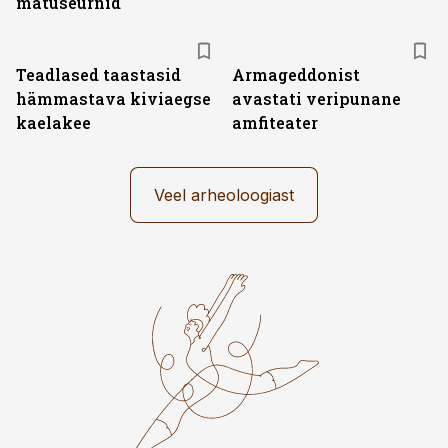
matuseurnid
Teadlased taastasid
Armageddonist
hämmastava kiviaegse
avastati veripunane
kaelakee
amfiteater
Veel arheoloogiast