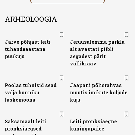
ARHEOLOOGIA
Järve põhjast leiti
Jeruusalemma parkla
tuhandeaastane
alt avastati piibli
puukuju
aegadest pärit
vallikraav
Poolas tuhnisid sead
Jaapani põlisrahvas
välja hunniku
muutis imikute koljude
laskemoona
kuju
Saksamaalt leiti
Leiti pronksiaegne
pronksiaegsed
kuningapalee