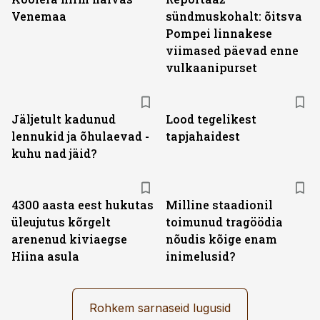
Venemaa
sündmuskohalt: õitsva
Pompei linnakese
viimased päevad enne
vulkaanipurset
Jäljetult kadunud
Lood tegelikest
lennukid ja õhulaevad -
tapjahaidest
kuhu nad jäid?
4300 aasta eest hukutas
Milline staadionil
üleujutus kõrgelt
toimunud tragöödia
arenenud kiviaegse
nõudis kõige enam
Hiina asula
inimelusid?
Rohkem sarnaseid lugusid