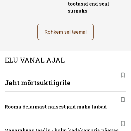
töötasid end seal
surnuks
Rohkem sel teemal
ELU VANAL AJAL
Jaht mõrtsuktiigrile
Rooma õelaimast naisest jäid maha laibad
Vanarahvas teadis - kolm kadakamarja päevas