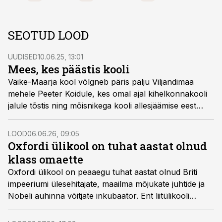
SEOTUD LOOD
UUDISED
10.06.25, 13:01
Mees, kes päästis kooli
Väike-Maarja kool võlgneb päris palju Viljandimaa
mehele Peeter Koidule, kes omal ajal kihelkonnakooli
jalule tõstis ning mõisnikega kooli allesjäämise eest
võitles.
LOOD
06.06.26, 09:05
Oxfordi ülikool on tuhat aastat olnud
klass omaette
Oxfordi ülikool on peaaegu tuhat aastat olnud Briti
impeeriumi ülesehitajate, maailma mõjukate juhtide ja
Nobeli auhinna võitjate inkubaator. Ent liitülikooli
fassaadi taga peituvad ka tumedad peatükid.