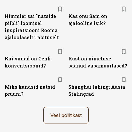
Himmler sai "natside
Kas onu Sam on
piibli" loomisel
ajalooline isik?
inspiratsiooni Rooma
ajaloolaselt Tacituselt
Kui vanad on Genfi
Kust on nimetuse
konventsioonid?
saanud vabamüürlased?
Miks kandsid natsid
Shanghai lahing: Aasia
pruuni?
Stalingrad
Veel poliitikast