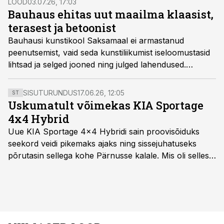
LOOD
03.07.26, 17:03
Bauhaus ehitas uut maailma klaasist,
terasest ja betoonist
Bauhausi kunstikool Saksamaal ei armastanud
peenutsemist, vaid seda kunstiliikumist iseloomustasid
lihtsad ja selged jooned ning julged lahendused.
Natsidele oli vabameelne kool, kuhu võeti vastu ka
naisi ja juute, vastukarva ning kool suleti.
SISUTURUNDUS
17.06.26, 12:05
ST
Uskumatult võimekas KIA Sportage
4x4 Hybrid
Uue KIA Sportage 4x4 Hybridi sain proovisõiduks
seekord veidi pikemaks ajaks ning sissejuhatuseks
põrutasin sellega kohe Pärnusse kalale. Mis oli selles
autos head ja millised olid vead saab teada, kui lugeda
läbi järgnev lugu.