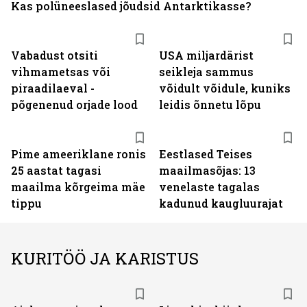
Kas polüneeslased jõudsid Antarktikasse?
Vabadust otsiti
USA miljardärist
vihmametsas või
seikleja sammus
piraadilaeval -
võidult võidule, kuniks
põgenenud orjade lood
leidis õnnetu lõpu
Pime ameeriklane ronis
Eestlased Teises
25 aastat tagasi
maailmasõjas: 13
maailma kõrgeima mäe
venelaste tagalas
tippu
kadunud kaugluurajat
KURITÖÖ JA KARISTUS