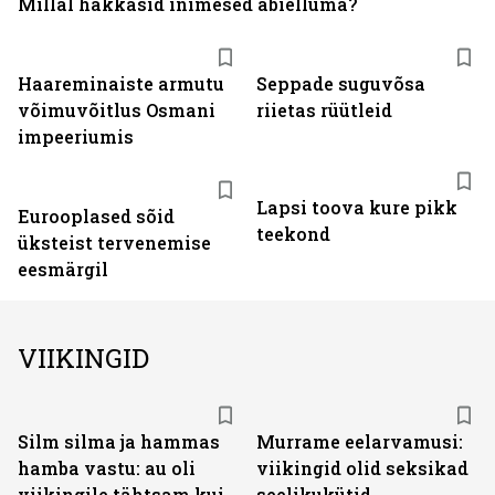
Millal hakkasid inimesed abielluma?
Haareminaiste armutu
Seppade suguvõsa
võimuvõitlus Osmani
riietas rüütleid
impeeriumis
Lapsi toova kure pikk
Eurooplased sõid
teekond
üksteist tervenemise
eesmärgil
VIIKINGID
Silm silma ja hammas
Murrame eelarvamusi:
hamba vastu: au oli
viikingid olid seksikad
viikingile tähtsam kui
seelikukütid