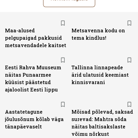
Maa-alused
Metsavenna kodu on
pelgupaigad pakkusid
tema kindlus!
metsavendadele kaitset
Eesti Rahva Muuseum
Tallinna linnapeade
näitas Punaarmee
ärid ulatusid keemiast
küüsist päästetud
kinnisvarani
ajaloolist Eesti lippu
Aastatetagune
Mõisad põlevad, saksad
jõulusõnum kõlab väga
surevad: Mahtra sõda
tänapäevaselt
näitas baltisakslaste
võimu nõrkust