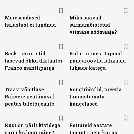
Mereseadused
Miks saavad
halastust ei tundnud
surmamõistetud
viimase söömaaja?
Baski terroristid
Kolm inimest tapnud
lasevad õhku diktaator
pangaröövlid lahkusid
Franco mantlipärija
tühjade kätega
Traavivõistluse
Rongiröövlid, preeria
Rakvere peatänaval
tunnustamata
peatas tuletõrjeauto
kangelased
Kust on pärit kividega
Pettureid aastate
surnuks loopimine?
tagant - neiu korjas