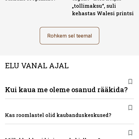
„tollimaksu“, suli
kehastas Walesi printsi
Rohkem sel teemal
ELU VANAL AJAL
Kui kaua me oleme osanud rääkida?
Kas roomlastel olid kaubanduskeskused?