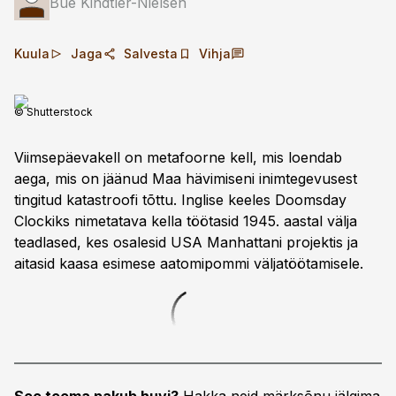
Bue Kindtler-Nielsen
Kuula
Jaga
Salvesta
Vihja
© Shutterstock
Viimsepäevakell on metafoorne kell, mis loendab
aega, mis on jäänud Maa hävimiseni inimtegevusest
tingitud katastroofi tõttu. Inglise keeles Doomsday
Clockiks nimetatava kella töötasid 1945. aastal välja
teadlased, kes osalesid USA Manhattani projektis ja
aitasid kaasa esimese aatomipommi väljatöötamisele.