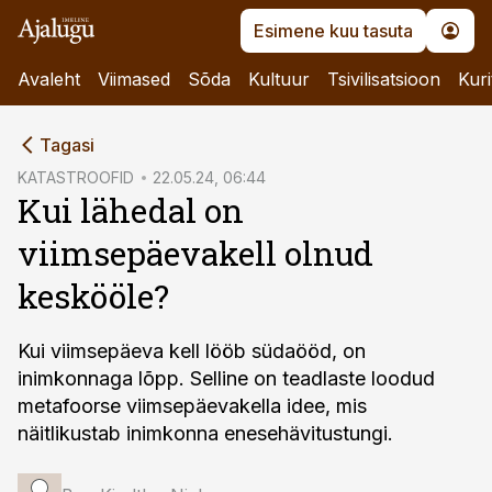
Esimene kuu tasuta
Avaleht
Viimased
Sõda
Kultuur
Tsivilisatsioon
Kuri
cebook
Tagasi
Twitter)
KATASTROOFID
22.05.24, 06:44
Kui lähedal on
kedIn
viimsepäevakell olnud
ail
keskööle?
k
Kui viimsepäeva kell lööb südaööd, on
inimkonnaga lõpp. Selline on teadlaste loodud
metafoorse viimsepäevakella idee, mis
näitlikustab inimkonna enesehävitustungi.