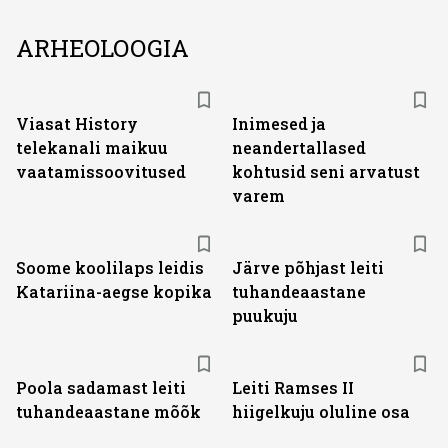
ARHEOLOOGIA
ST
Viasat History
Inimesed ja
telekanali maikuu
neandertallased
vaatamissoovitused
kohtusid seni arvatust
varem
Soome koolilaps leidis
Järve põhjast leiti
Katariina-aegse kopika
tuhandeaastane
puukuju
Poola sadamast leiti
Leiti Ramses II
tuhandeaastane mõõk
hiigelkuju oluline osa