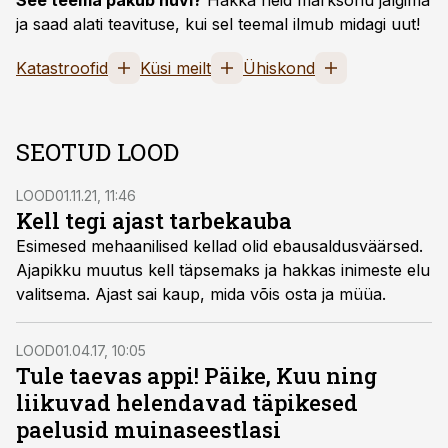
See teema pakub huvi?
Hakka neid märksõnu jälgima
ja saad alati teavituse, kui sel teemal ilmub midagi uut!
Katastroofid
Küsi meilt
Ühiskond
SEOTUD LOOD
LOOD
01.11.21, 11:46
Kell tegi ajast tarbekauba
Esimesed mehaanilised kellad olid ebausaldusväärsed.
Ajapikku muutus kell täpsemaks ja hakkas inimeste elu
valitsema. Ajast sai kaup, mida võis osta ja müüa.
LOOD
01.04.17, 10:05
Tule taevas appi! Päike, Kuu ning
liikuvad helendavad täpikesed
paelusid muinaseestlasi