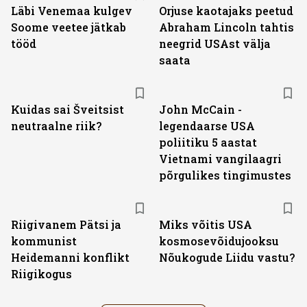
Läbi Venemaa kulgev
Orjuse kaotajaks peetud
Soome veetee jätkab
Abraham Lincoln tahtis
tööd
neegrid USAst välja
saata
Kuidas sai Šveitsist
John McCain -
neutraalne riik?
legendaarse USA
poliitiku 5 aastat
Vietnami vangilaagri
põrgulikes tingimustes
Riigivanem Pätsi ja
Miks võitis USA
kommunist
kosmosevõidujooksu
Heidemanni konflikt
Nõukogude Liidu vastu?
Riigikogus