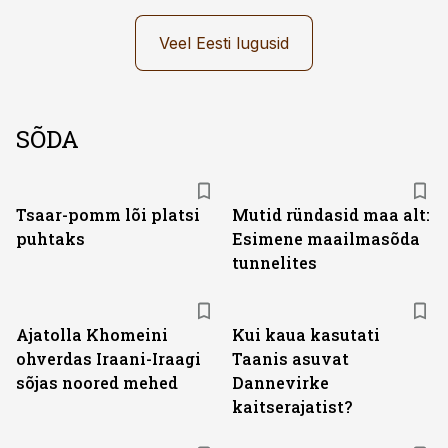
Veel Eesti lugusid
SÕDA
Tsaar-pomm lõi platsi
Mutid ründasid maa alt:
puhtaks
Esimene maailmasõda
tunnelites
Ajatolla Khomeini
Kui kaua kasutati
ohverdas Iraani-Iraagi
Taanis asuvat
sõjas noored mehed
Dannevirke
kaitserajatist?