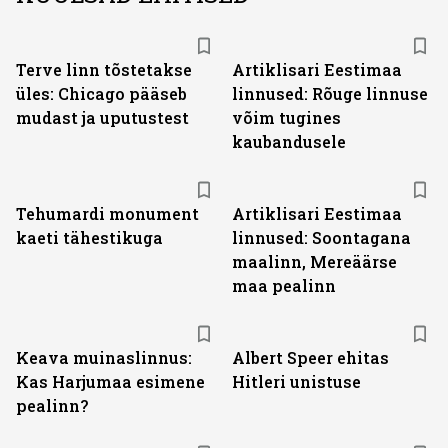
Terve linn tõstetakse
Artiklisari Eestimaa
üles: Chicago pääseb
linnused: Rõuge linnuse
mudast ja uputustest
võim tugines
kaubandusele
Tehumardi monument
Artiklisari Eestimaa
kaeti tähestikuga
linnused: Soontagana
maalinn, Mereäärse
maa pealinn
Keava muinaslinnus:
Albert Speer ehitas
Kas Harjumaa esimene
Hitleri unistuse
pealinn?