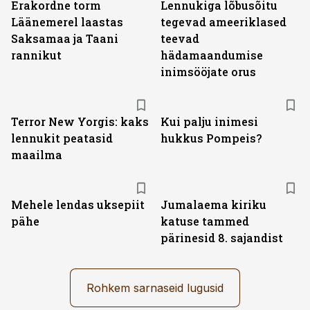
Erakordne torm
Lennukiga lõbusõitu
Läänemerel laastas
tegevad ameeriklased
Saksamaa ja Taani
teevad
rannikut
hädamaandumise
inimsööjate orus
Terror New Yorgis: kaks
Kui palju inimesi
lennukit peatasid
hukkus Pompeis?
maailma
Mehele lendas uksepiit
Jumalaema kiriku
pähe
katuse tammed
pärinesid 8. sajandist
Rohkem sarnaseid lugusid