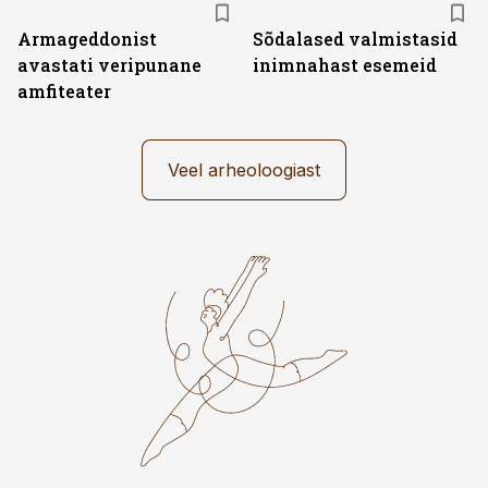
Armageddonist
Sõdalased valmistasid
avastati veripunane
inimnahast esemeid
amfiteater
Veel arheoloogiast