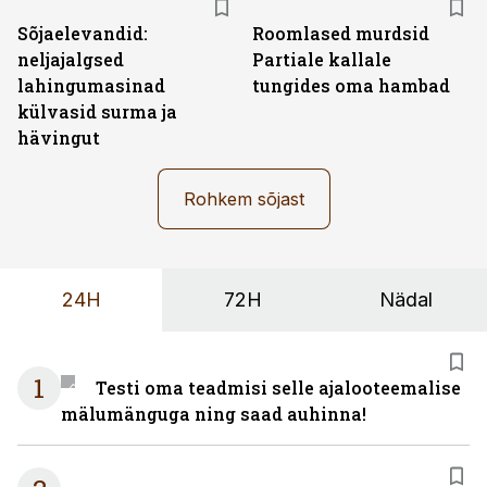
Sõjaelevandid:
Roomlased murdsid
neljajalgsed
Partiale kallale
lahingumasinad
tungides oma hambad
külvasid surma ja
hävingut
Rohkem sõjast
24H
72H
Nädal
1
Testi oma teadmisi selle ajalooteemalise
mälumänguga ning saad auhinna!