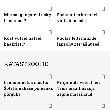
Mis sai gangster Lucky
Radar aitas brittidel
Lucianost?
võita õhusõda
Kust võtsid natsid
Poolas leiti natside
haakristi?
lapsohvrite jäänused
KATASTROOFID
Lennuõnnetus muutis
Filipiinide vetest leiti
Šoti linnakese põlevaks
Teise maailmasõja
põrguks
aegne massihaud