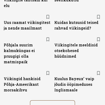
elu
Uus raamat viikingitest
Kuidas kutsusid teised
ja nende maailmast
rahvad viikingeid?
Põhjala suurim
Viikingitele meeldisid
kalmuküngas ei
otsekohesed
pruugigi olla
hüüdnimed
matmispaik
Viikingid hankisid
Kuulus Bayeux’ vaip
Põhja-Ameerikast
jõudis ööpimeduses
morsakihvu
Inglismaale