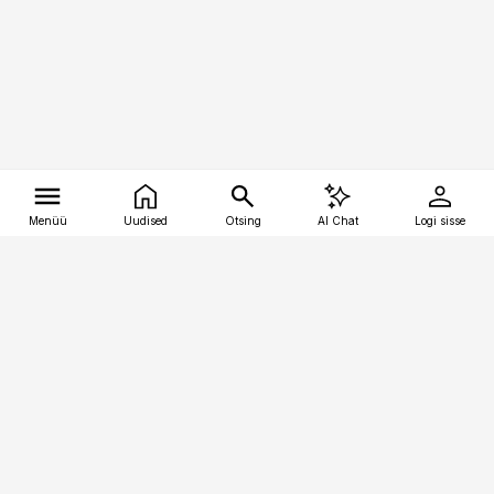
Menüü
Uudised
Otsing
AI Chat
Logi sisse
Vana-Lõuna 39/1, 19094 Tallinn
(+372) 667 0111
tellimiskeskus@aripaev.ee
Telli Imeline Ajalugu
Uudiskiri
Reklaam
Firmast