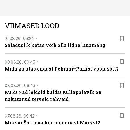
argielust avavad ajaloo tuntud sündmused täiesti uuest
vaatenurgast. Viasat History on saadaval kõikide Eesti
teleoperaatorite kaudu. Tutvu telekavaga:
VIIMASED LOOD
viasathistory.eu/ee
10.08.26, 09:24
Saladuslik ketas võib olla iidne lauamäng
09.08.26, 09:45
Mida kujutas endast Pekingi–Pariisi võidusõit?
08.08.26, 09:43
Kuld! Nad leidsid kulda! Kullapalavik on
nakatanud terveid rahvaid
07.08.26, 09:42
Mis sai Šotimaa kuningannast Maryst?