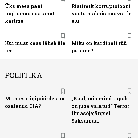
Üks mees pani
Ristiretk korruptsiooni
Inglismaa saatanat
vastu maksis paavstile
kartma
elu
Kui must kass läheb üle
Miks on kardinali rüü
tee...
punane?
POLIITIKA
Mitmes riigipöördes on
„Kuul, mis mind tapab,
osalenud CIA?
on juba valatud.“ Terror
ilmasõjajärgsel
Saksamaal