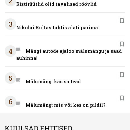
2
Ristirüütlid olid tavalised röövlid
3
Nikolai Kultas tahtis alati parimat
4
Mängi autode ajaloo mälumängu ja saad
auhinna!
5
Mälumäng: kas sa tead
6
Mälumäng: mis või kes on pildil?
KUULSAD EHITISED