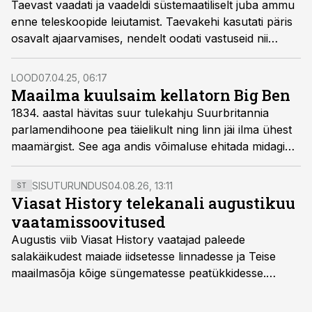
Taevast vaadati ja vaadeldi süstemaatiliselt juba ammu
enne teleskoopide leiutamist. Taevakehi kasutati päris
osavalt ajaarvamises, nendelt oodati vastuseid nii
argistele kui ka igavikulistele küsimustele. Päike, Kuu
ning liikuvad helendavad täpikesed paelusid ka meie
LOOD
07.04.25, 06:17
esivanemaid.
Maailma kuulsaim kellatorn Big Ben
1834. aastal hävitas suur tulekahju Suurbritannia
parlamendi­hoone pea täielikult ning linn jäi ilma ühest
maamärgist. See aga andis võimaluse ehitada midagi
uut. Big Beni kella­torni rajamine kulges raskelt –
ajagraafikust mindi üle, kell käis valesti ning torn
SISUTURUNDUS
04.08.26, 13:11
ST
pragunes ikka ja jälle.
Viasat History telekanali augustikuu
vaatamissoovitused
Augustis viib Viasat History vaatajad paleede
salakäikudest maiade iidsetesse linnadesse ja Teise
maailmasõja kõige süngematesse peatükkidesse.
Kuninglike dünastiate intriigid, värsked arheoloogilised
avastused ning seni nägemata kaadrid Kolmanda riigi