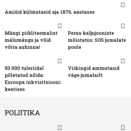
Amišid külmutasid aja 1876. aastasse
Mängi piibliteemalist
Peruu kaljujooniste
mälumängu ja võid
mõistatus: SOS jumalate
võita auhinna!
poole
50 000 tuleriidal
Viikingid ammutasid
põletatud nõida:
väge jumalailt
Euroopa inkvisitsiooni
keerises
POLIITIKA