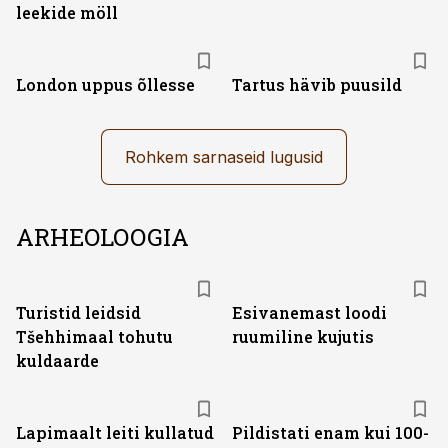
leekide möll
London uppus õllesse
Tartus hävib puusild
Rohkem sarnaseid lugusid
ARHEOLOOGIA
Turistid leidsid
Esivanemast loodi
Tšehhimaal tohutu
ruumiline kujutis
kuldaarde
Lapimaalt leiti kullatud
Pildistati enam kui 100-