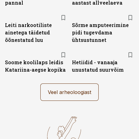
pannal
aastast allveelaeva
Leiti narkootiliste
Sõrme amputeerimine
ainetega täidetud
pidi tugevdama
õõnestatud luu
ühtsustunnet
Soome koolilaps leidis
Hetiidid - vanaaja
Katariina-aegse kopika
unustatud suurvõim
Veel arheoloogiast