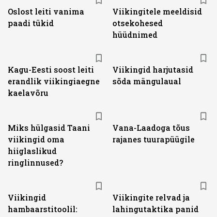
Oslost leiti vanima
Viikingitele meeldisid
paadi tükid
otsekohesed
hüüdnimed
Kagu-Eesti soost leiti
Viikingid harjutasid
erandlik viikingiaegne
sõda mängulaual
kaelavõru
Miks hülgasid Taani
Vana-Laadoga tõus
viikingid oma
rajanes tuurapüügile
hiiglaslikud
ringlinnused?
Viikingid
Viikingite relvad ja
hambaarstitoolil:
lahingutaktika panid