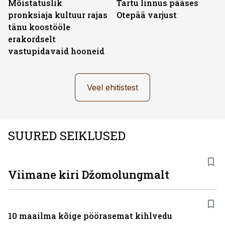
Mõistatuslik
Tartu linnus pääses
pronksiaja kultuur rajas
Otepää varjust
tänu koostööle
erakordselt
vastupidavaid hooneid
Veel ehitistest
SUURED SEIKLUSED
Viimane kiri Džomolungmalt
10 maailma kõige pöörasemat kihlvedu