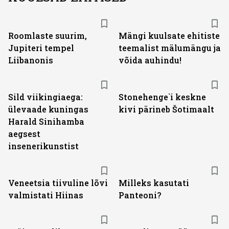
Roomlaste suurim,
Mängi kuulsate ehitiste
Jupiteri tempel
teemalist mälumängu ja
Liibanonis
võida auhindu!
Sild viikingiaega:
Stonehenge`i keskne
ülevaade kuningas
kivi pärineb Šotimaalt
Harald Sinihamba
aegsest
insenerikunstist
Veneetsia tiivuline lõvi
Milleks kasutati
valmistati Hiinas
Panteoni?