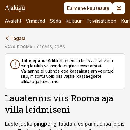
Esimene kuu tasuta
Avaleht
Viimased
Sõda
Kultuur
Tsivilisatsioon
Kuri
cebook
Tagasi
Twitter)
VANA-ROOMA
01.08.16, 20:56
kedIn
Tähelepanu!
Artikkel on enam kui 5 aastat vana
ning kuulub väljaande digitaalsesse arhiivi.
ail
Väljaanne ei uuenda ega kaasajasta arhiveeritud
sisu, mistõttu võib olla vajalik kaasaegsete
k
allikatega tutvumine
Lauatennis viis Rooma aja
villa leidmiseni
Laste jaoks pingpongi lauda üles pannud isa leidis