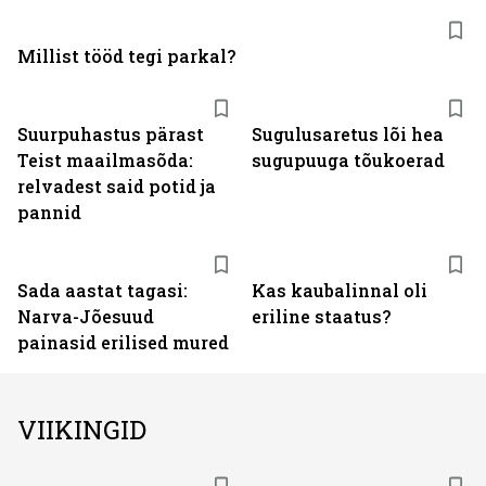
Millist tööd tegi parkal?
Suurpuhastus pärast
Sugulusaretus lõi hea
Teist maailmasõda:
sugupuuga tõukoerad
relvadest said potid ja
pannid
Sada aastat tagasi:
Kas kaubalinnal oli
Narva-Jõesuud
eriline staatus?
painasid erilised mured
VIIKINGID