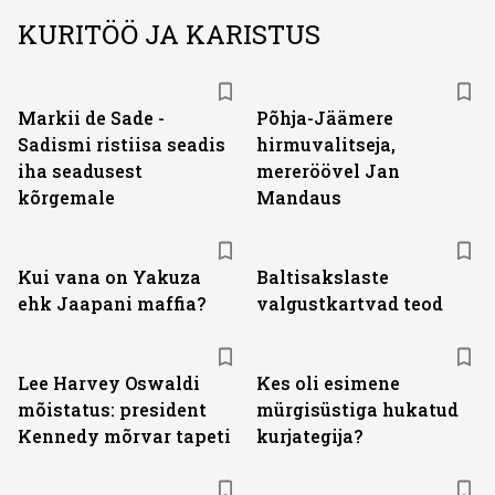
KURITÖÖ JA KARISTUS
Markii de Sade -
Põhja-Jäämere
Sadismi ristiisa seadis
hirmuvalitseja,
iha seadusest
mereröövel Jan
kõrgemale
Mandaus
Kui vana on Yakuza
Baltisakslaste
ehk Jaapani maffia?
valgustkartvad teod
Lee Harvey Oswaldi
Kes oli esimene
mõistatus: president
mürgisüstiga hukatud
Kennedy mõrvar tapeti
kurjategija?