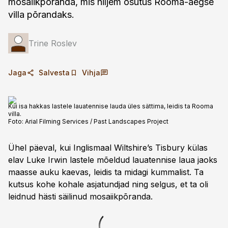
mosaiikpõranda, mis hiljem osutus Rooma-aegse
villa põrandaks.
Trine Roslev
Jaga
Salvesta
Vihja
Kui isa hakkas lastele lauatennise lauda üles sättima, leidis ta Rooma
villa.
Foto:
Arial Filming Services / Past Landscapes Project
Ühel päeval, kui Inglismaal Wiltshire’s Tisbury külas
elav Luke Irwin lastele mõeldud lauatennise laua jaoks
maasse auku kaevas, leidis ta midagi kummalist. Ta
kutsus kohe kohale asjatundjad ning selgus, et ta oli
leidnud hästi säilinud mosaiikpõranda.