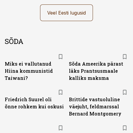
Veel Eesti lugusid
SÕDA
Miks ei vallutanud
Sõda Ameerika pärast
Hiina kommunistid
läks Prantsusmaale
Taiwani?
kalliks maksma
Friedrich Suurel oli
Brittide vastuoluline
õnne rohkem kui oskusi
väejuht, feldmarssal
Bernard Montgomery