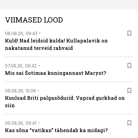
vaatenurgast. Viasat History on saadaval kõikide Eesti
teleoperaatorite kaudu. Tutvu telekavaga:
VIIMASED LOOD
viasathistory.eu/ee
08.08.26, 09:43
Kuld! Nad leidsid kulda! Kullapalavik on
nakatanud terveid rahvaid
07.08.26, 09:42
Mis sai Šotimaa kuningannast Maryst?
06.08.26, 15:08
Kuulsad Briti palgasõdurid: Vaprad gurkhad on
siin
06.08.26, 09:41
Kas sõna “vatikan” tähendab ka midagi?