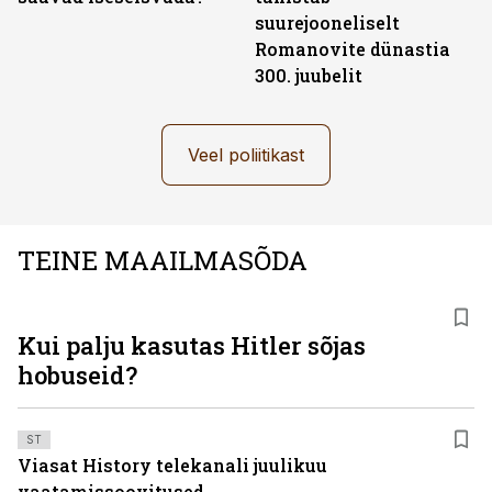
suurejooneliselt
Romanovite dünastia
300. juubelit
Veel poliitikast
TEINE MAAILMASÕDA
Kui palju kasutas Hitler sõjas
hobuseid?
ST
Viasat History telekanali juulikuu
vaatamissoovitused