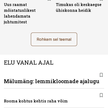
Uus raamat
Timukas oli keskaegse
mõistatuslikest
ühiskonna heidik
lahendamata
juhtumitest
Rohkem sel teemal
ELU VANAL AJAL
Mälumäng: lemmikloomade ajalugu
Rooma kohtus kehtis raha võim