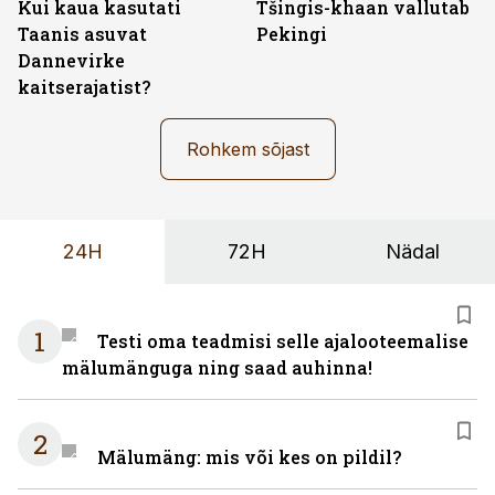
Kui kaua kasutati
Tšingis-khaan vallutab
Taanis asuvat
Pekingi
Dannevirke
kaitserajatist?
Rohkem sõjast
24H
72H
Nädal
1
Testi oma teadmisi selle ajalooteemalise
mälumänguga ning saad auhinna!
2
Mälumäng: mis või kes on pildil?