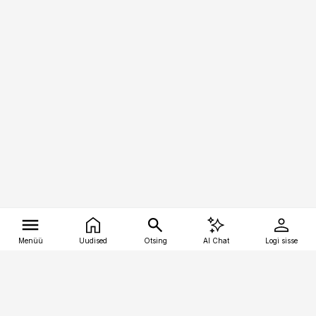
Menüü
Uudised
Otsing
AI Chat
Logi sisse
Vana-Lõuna 39/1, 19094 Tallinn