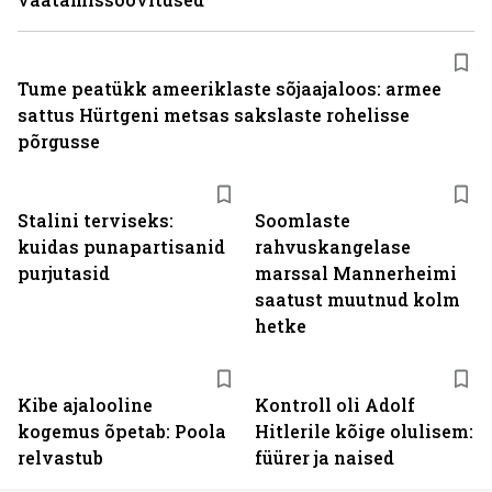
Tume peatükk ameeriklaste sõjaajaloos: armee
sattus Hürtgeni metsas sakslaste rohelisse
põrgusse
Stalini terviseks:
Soomlaste
kuidas punapartisanid
rahvuskangelase
purjutasid
marssal Mannerheimi
saatust muutnud kolm
hetke
Kibe ajalooline
Kontroll oli Adolf
kogemus õpetab: Poola
Hitlerile kõige olulisem:
relvastub
füürer ja naised