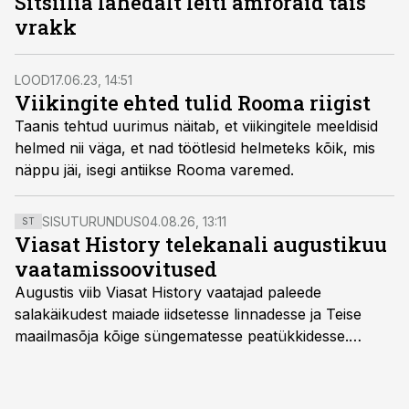
Sitsiilia lähedalt leiti amforaid täis
vrakk
LOOD
17.06.23, 14:51
Viikingite ehted tulid Rooma riigist
Taanis tehtud uurimus näitab, et viikingitele meeldisid
helmed nii väga, et nad töötlesid helmeteks kõik, mis
näppu jäi, isegi antiikse Rooma varemed.
SISUTURUNDUS
04.08.26, 13:11
ST
Viasat History telekanali augustikuu
vaatamissoovitused
Augustis viib Viasat History vaatajad paleede
salakäikudest maiade iidsetesse linnadesse ja Teise
maailmasõja kõige süngematesse peatükkidesse.
Kuninglike dünastiate intriigid, värsked arheoloogilised
avastused ning seni nägemata kaadrid Kolmanda riigi
argielust avavad ajaloo tuntud sündmused täiesti uuest