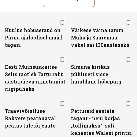
Kuulus hobuseraud on
Väikese väina tamm
Pärnu ajaloolisel majal
Muhu ja Saaremaa
tagasi
vahel sai 130aastaseks
Eesti Muinsuskaitse
Simuna kirikus
Selts taotleb Tartu rahu
pühitseti sisse
aastapäeva nimetamist
haruldane hõbepärg
riigipühaks
Traavivõistluse
Pettureid aastate
Rakvere peatänaval
tagant - neiu korjas
peatas tuletõrjeauto
„tollimaksu“, suli
kehastas Walesi printsi