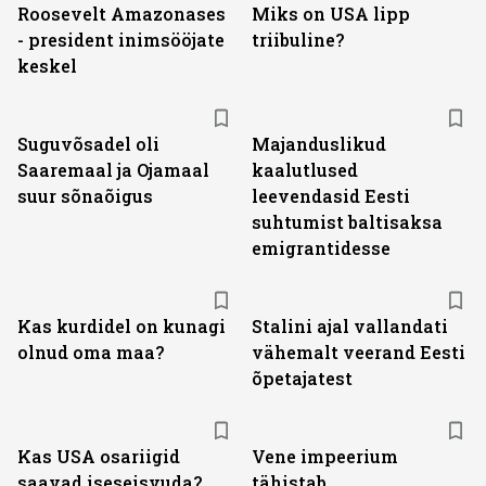
Roosevelt Amazonases
Miks on USA lipp
- president inimsööjate
triibuline?
keskel
Suguvõsadel oli
Majanduslikud
Saaremaal ja Ojamaal
kaalutlused
suur sõnaõigus
leevendasid Eesti
suhtumist baltisaksa
emigrantidesse
Kas kurdidel on kunagi
Stalini ajal vallandati
olnud oma maa?
vähemalt veerand Eesti
õpetajatest
Kas USA osariigid
Vene impeerium
saavad iseseisvuda?
tähistab