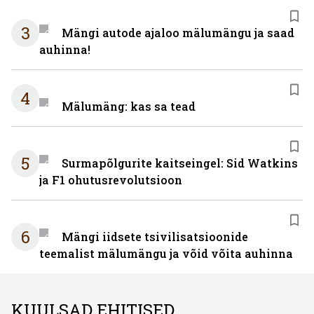
3
Mängi autode ajaloo mälumängu ja saad
auhinna!
4
Mälumäng: kas sa tead
5
Surmapõlgurite kaitseingel: Sid Watkins
ja F1 ohutusrevolutsioon
6
Mängi iidsete tsivilisatsioonide
teemalist mälumängu ja võid võita auhinna
KUULSAD EHITISED