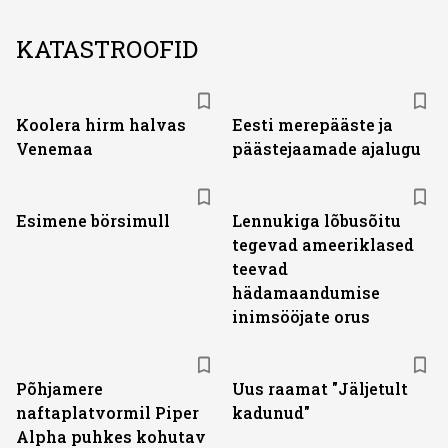
KATASTROOFID
Koolera hirm halvas
Eesti merepääste ja
Venemaa
päästejaamade ajalugu
Esimene börsimull
Lennukiga lõbusõitu
tegevad ameeriklased
teevad
hädamaandumise
inimsööjate orus
Põhjamere
Uus raamat "Jäljetult
naftaplatvormil Piper
kadunud"
Alpha puhkes kohutav