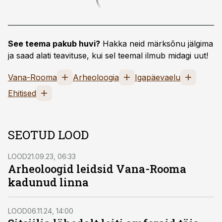
See teema pakub huvi?
Hakka neid märksõnu jälgima
ja saad alati teavituse, kui sel teemal ilmub midagi uut!
Vana-Rooma
Arheoloogia
Igapäevaelu
Ehitised
SEOTUD LOOD
LOOD
21.09.23, 06:33
Arheoloogid leidsid Vana-Rooma
kadunud linna
LOOD
06.11.24, 14:00