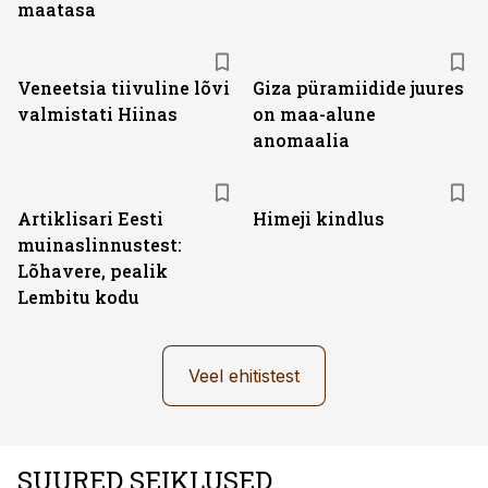
maatasa
Veneetsia tiivuline lõvi
Giza püramiidide juures
valmistati Hiinas
on maa-alune
anomaalia
Artiklisari Eesti
Himeji kindlus
muinaslinnustest:
Lõhavere, pealik
Lembitu kodu
Veel ehitistest
SUURED SEIKLUSED