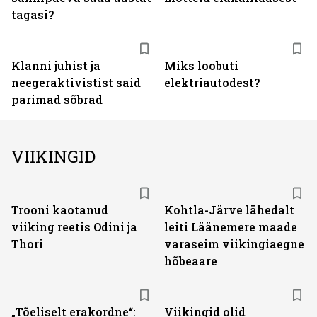
tagasi?
Klanni juhist ja
Miks loobuti
neegeraktivistist said
elektriautodest?
parimad sõbrad
VIIKINGID
Trooni kaotanud
Kohtla-Järve lähedalt
viiking reetis Odini ja
leiti Läänemere maade
Thori
varaseim viikingiaegne
hõbeaare
„Tõeliselt erakordne“:
Viikingid olid