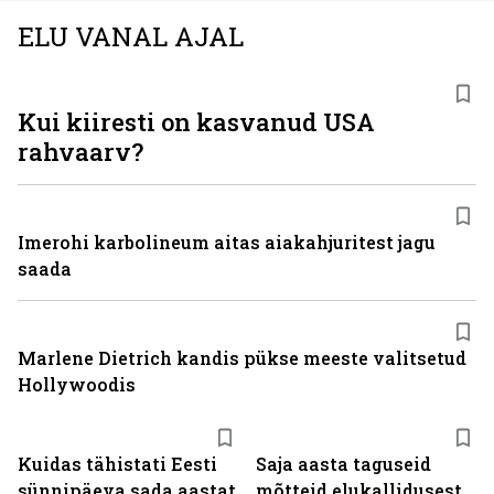
ELU VANAL AJAL
Kui kiiresti on kasvanud USA
rahvaarv?
Imerohi karbolineum aitas aiakahjuritest jagu
saada
Marlene Dietrich kandis pükse meeste valitsetud
Hollywoodis
Kuidas tähistati Eesti
Saja aasta taguseid
sünnipäeva sada aastat
mõtteid elukallidusest