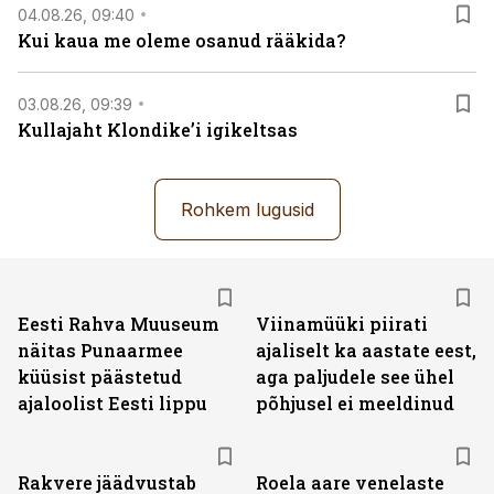
04.08.26, 09:40
Kui kaua me oleme osanud rääkida?
03.08.26, 09:39
Kullajaht Klondike’i igikeltsas
Rohkem lugusid
Eesti Rahva Muuseum
Viinamüüki piirati
näitas Punaarmee
ajaliselt ka aastate eest,
küüsist päästetud
aga paljudele see ühel
ajaloolist Eesti lippu
põhjusel ei meeldinud
Rakvere jäädvustab
Roela aare venelaste