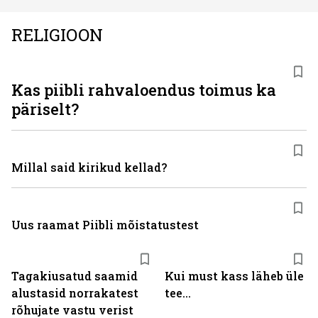
RELIGIOON
Kas piibli rahvaloendus toimus ka
päriselt?
Millal said kirikud kellad?
Uus raamat Piibli mõistatustest
Tagakiusatud saamid
Kui must kass läheb üle
alustasid norrakatest
tee...
rõhujate vastu verist