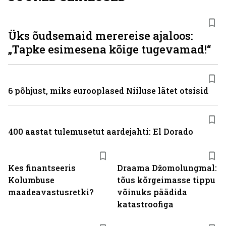
Üks õudsemaid merereise ajaloos:
„Tapke esimesena kõige tugevamad!“
6 põhjust, miks eurooplased Niiluse lätet otsisid
400 aastat tulemusetut aardejahti: El Dorado
Kes finantseeris
Draama Džomolungmal:
Kolumbuse
tõus kõrgeimasse tippu
maadeavastusretki?
võinuks päädida
katastroofiga