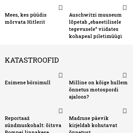
Mees, kes püüdis
Auschwitzi muuseum
mõrvata Hitlerit
lõpetab „ebaeetilisele
tegevusele“ viidates
kohapeal piletimüügi
KATASTROOFID
Esimene börsimull
Milline on kõige hullem
õnnetus motospordi
ajaloos?
Reportaaž
Madruse päevik
sündmuskohalt: õitsva
kirjeldab kohutavat
Pompei linnakese
õnnetust