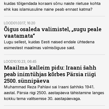
kuidas tõlgendada koraani sõnu naiste riietuse kohta
ehk kas islamiusuline naine peab ennast katma?
LOOD
01.03.17, 16:20
Õigus osaleda valimistel, „sugu peale
vaatamata“
Lugu sellest, kuidas Eesti naised endale ühtedena
esimestest maailmas valmisõiguse said.
LOOD
10.10.23, 06:45
Maailma kalleim pidu: Iraani šahh
peab inimtühjas kõrbes Pärsia riigi
2500. sünnipäeva
Muhammad Reza Pahlavi sai Iraani šahhiks 1941.
aastal. Pärsia riigi 2500. aastapäeva tähistamine langes
kokku tema valitsemise 30. aastapäevaga.