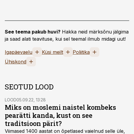
See teema pakub huvi?
Hakka neid märksõnu jälgima
ja saad alati teavituse, kui sel teemal ilmub midagi uut!
Igapäevaelu
Küsi meilt
Poliitika
Ühiskond
SEOTUD LOOD
LOOD
05.09.22, 13:28
Miks on moslemi naistel kombeks
pearätti kanda, kust on see
traditsioon pärit?
Viimased 1400 aastat on õpetlased vaielnud selle üle,