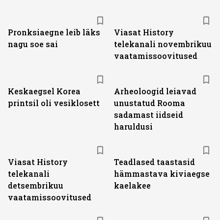
ST
Pronksiaegne leib läks
Viasat History
nagu soe sai
telekanali novembrikuu
vaatamissoovitused
Keskaegsel Korea
Arheoloogid leiavad
printsil oli vesiklosett
unustatud Rooma
sadamast iidseid
haruldusi
ST
Viasat History
Teadlased taastasid
telekanali
hämmastava kiviaegse
detsembrikuu
kaelakee
vaatamissoovitused