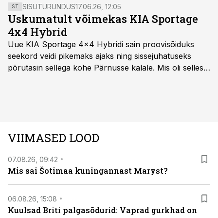
SISUTURUNDUS
17.06.26, 12:05
ST
Uskumatult võimekas KIA Sportage
4x4 Hybrid
Uue KIA Sportage 4x4 Hybridi sain proovisõiduks
seekord veidi pikemaks ajaks ning sissejuhatuseks
põrutasin sellega kohe Pärnusse kalale. Mis oli selles
autos head ja millised olid vead saab teada, kui lugeda
läbi järgnev lugu.
VIIMASED LOOD
07.08.26, 09:42
Mis sai Šotimaa kuningannast Maryst?
06.08.26, 15:08
Kuulsad Briti palgasõdurid: Vaprad gurkhad on