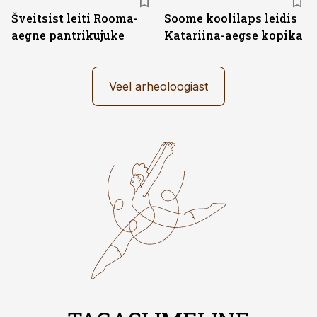
Šveitsist leiti Rooma-
Soome koolilaps leidis
aegne pantrikujuke
Katariina-aegse kopika
Veel arheoloogiast