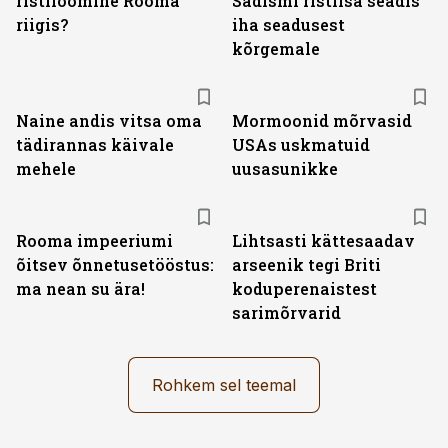
ristilöömine Rooma
Sadismi ristiisa seadis
riigis?
iha seadusest
kõrgemale
Naine andis vitsa oma
Mormoonid mõrvasid
tädirannas käivale
USAs uskmatuid
mehele
uusasunikke
Rooma impeeriumi
Lihtsasti kättesaadav
õitsev õnnetusetööstus:
arseenik tegi Briti
ma nean su ära!
koduperenaistest
sarimõrvarid
Rohkem sel teemal