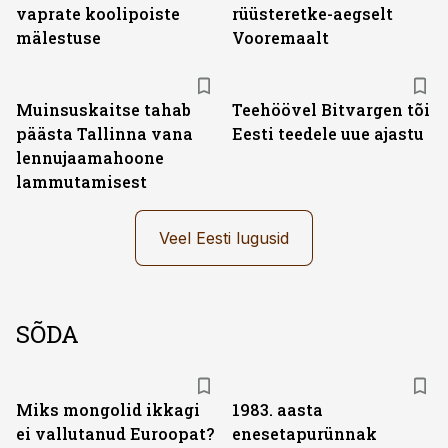
vaprate koolipoiste
rüüsteretke-aegselt
mälestuse
Vooremaalt
Muinsuskaitse tahab
Teehöövel Bitvargen tõi
päästa Tallinna vana
Eesti teedele uue ajastu
lennujaamahoone
lammutamisest
Veel Eesti lugusid
SÕDA
Miks mongolid ikkagi
1983. aasta
ei vallutanud Euroopat?
enesetapurünnak