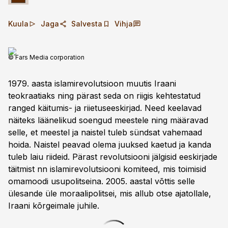
Kuula
Jaga
Salvesta
Vihja
© Fars Media corporation
1979. aasta islamirevolutsioon muutis Iraani
teokraatiaks ning pärast seda on riigis kehtestatud
ranged käitumis- ja riietuseeskirjad. Need keelavad
näiteks läänelikud soengud meestele ning määravad
selle, et meestel ja naistel tuleb sündsat vahemaad
hoida. Naistel peavad olema juuksed kaetud ja kanda
tuleb laiu riideid. Pärast revolutsiooni jälgisid eeskirjade
täitmist nn islamirevolutsiooni komiteed, mis toimisid
omamoodi usupolitseina. 2005. aastal võttis selle
ülesande üle moraalipolitsei, mis allub otse ajatollale,
Iraani kõrgei­male juhile.