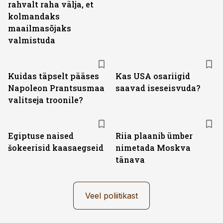
rahvalt raha välja, et
kolmandaks
maailmasõjaks
valmistuda
Kuidas täpselt pääses
Kas USA osariigid
Napoleon Prantsusmaa
saavad iseseisvuda?
valitseja troonile?
Egiptuse naised
Riia plaanib ümber
šokeerisid kaasaegseid
nimetada Moskva
tänava
Veel poliitikast