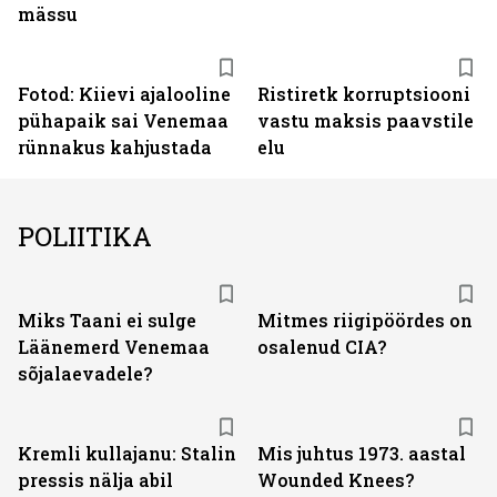
mässu
Fotod: Kiievi ajalooline
Ristiretk korruptsiooni
pühapaik sai Venemaa
vastu maksis paavstile
rünnakus kahjustada
elu
POLIITIKA
Miks Taani ei sulge
Mitmes riigipöördes on
Läänemerd Venemaa
osalenud CIA?
sõjalaevadele?
Kremli kullajanu: Stalin
Mis juhtus 1973. aastal
pressis nälja abil
Wounded Knees?