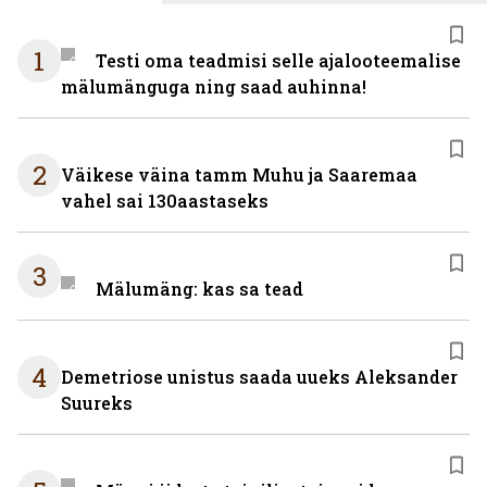
1
Testi oma teadmisi selle ajalooteemalise
mälumänguga ning saad auhinna!
2
Väikese väina tamm Muhu ja Saaremaa
vahel sai 130aastaseks
3
Mälumäng: kas sa tead
4
Demetriose unistus saada uueks Aleksander
Suureks