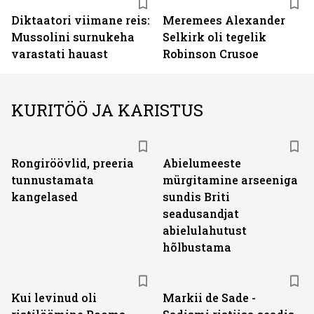
Diktaatori viimane reis:
Meremees Alexander
Mussolini surnukeha
Selkirk oli tegelik
varastati hauast
Robinson Crusoe
KURITÖÖ JA KARISTUS
Rongiröövlid, preeria
Abielumeeste
tunnustamata
mürgitamine arseeniga
kangelased
sundis Briti
seadusandjat
abielulahutust
hõlbustama
Kui levinud oli
Markii de Sade -