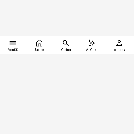
Menüü
Uudised
Otsing
AI Chat
Logi sisse
Vana-Lõuna 39/1, 19094 Tallinn
(+372) 667 0111
tellimiskeskus@aripaev.ee
Telli Imeline Ajalugu
Uudiskiri
Reklaam
Firmast