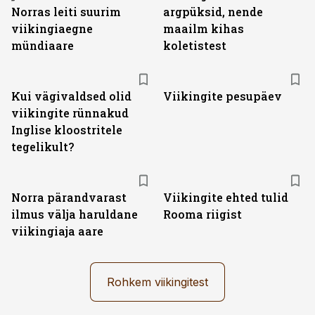
Norras leiti suurim
argpüksid, nende
viikingiaegne
maailm kihas
mündiaare
koletistest
Kui vägivaldsed olid
Viikingite pesupäev
viikingite rünnakud
Inglise kloostritele
tegelikult?
Norra pärandvarast
Viikingite ehted tulid
ilmus välja haruldane
Rooma riigist
viikingiaja aare
Rohkem viikingitest