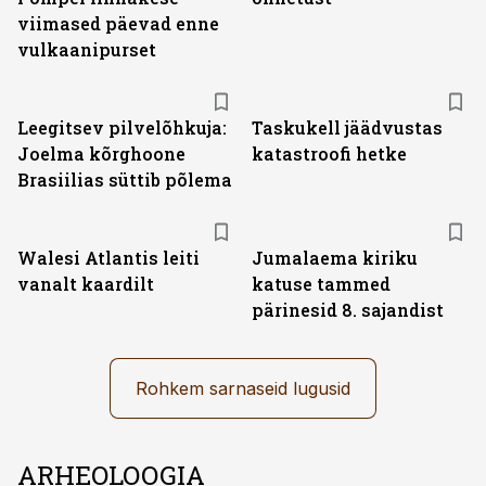
viimased päevad enne
vulkaanipurset
Leegitsev pilvelõhkuja:
Taskukell jäädvustas
Joelma kõrghoone
katastroofi hetke
Brasiilias süttib põlema
Walesi Atlantis leiti
Jumalaema kiriku
vanalt kaardilt
katuse tammed
pärinesid 8. sajandist
Rohkem sarnaseid lugusid
ARHEOLOOGIA