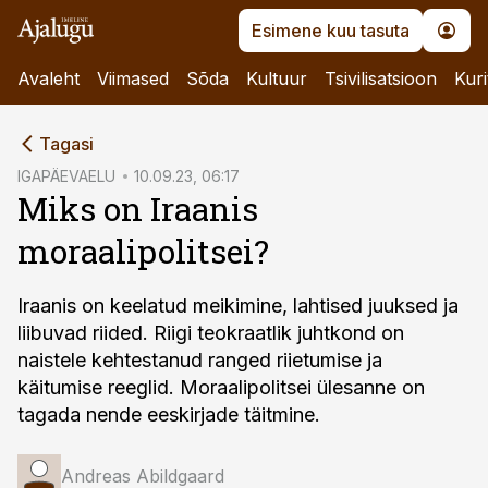
Esimene kuu tasuta
Avaleht
Viimased
Sõda
Kultuur
Tsivilisatsioon
Kuri
cebook
Tagasi
Twitter)
IGAPÄEVAELU
10.09.23, 06:17
Miks on Iraanis
kedIn
moraalipolitsei?
ail
k
Iraanis on keelatud meikimine, lahtised juuksed ja
liibuvad riided. Riigi teokraatlik juhtkond on
naistele kehtestanud ranged riietumise ja
käitumise reeglid. Moraalipolitsei ülesanne on
tagada nende eeskirjade täitmine.
Andreas Abildgaard