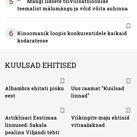
5
Mängi iidsete tsivilisatsioonide
teemalist mälumängu ja võid võita auhinna
6
Kinoomanik loopis konkurentidele kaikaid
kodaratesse
KUULSAD EHITISED
Alhambra ehitati pisku
Uus raamat "Kuulsad
eest
linnad"
Artiklisari Eestimaa
Viikingite maju ehtisid
linnused: Sakala
vitraažaknad
pealinn Viljandi tehti