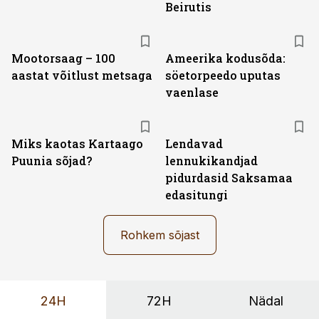
Beirutis
Mootorsaag – 100
Ameerika kodusõda:
aastat võitlust metsaga
söetorpeedo uputas
vaenlase
Miks kaotas Kartaago
Lendavad
Puunia sõjad?
lennukikandjad
pidurdasid Saksamaa
edasitungi
Rohkem sõjast
24H
72H
Nädal