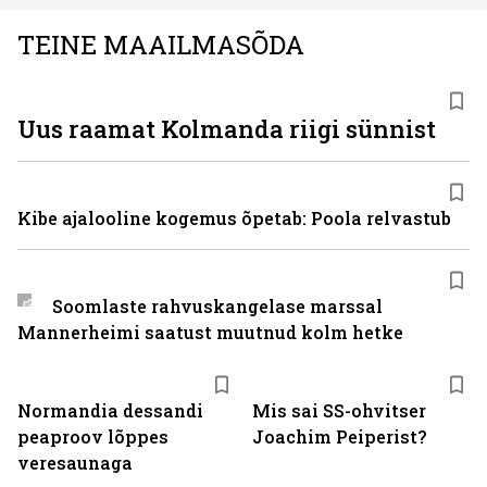
TEINE MAAILMASÕDA
Uus raamat Kolmanda riigi sünnist
Kibe ajalooline kogemus õpetab: Poola relvastub
Soomlaste rahvuskangelase marssal
Mannerheimi saatust muutnud kolm hetke
Normandia dessandi
Mis sai SS-ohvitser
peaproov lõppes
Joachim Peiperist?
veresaunaga