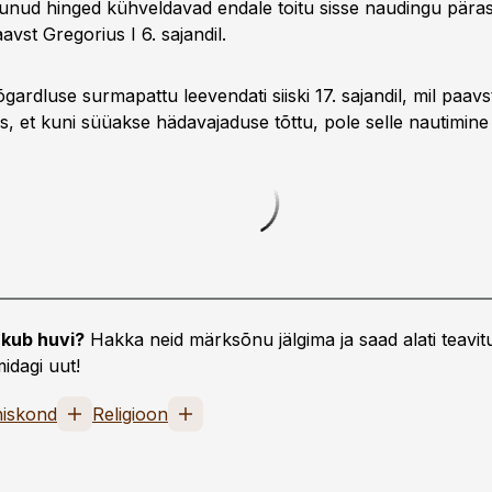
dunud hinged kühveldavad endale toitu sisse naudingu päras
aavst Gregorius I 6. sajandil.
gardluse surmapattu leevendati siiski 17. sajandil, mil paav
s, et kuni süüakse hädavajaduse tõttu, pole selle nautimine 
kub huvi?
Hakka neid märksõnu jälgima ja saad alati teavitu
idagi uut!
iskond
Religioon