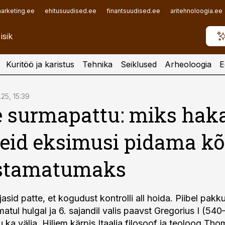
arketing.ee
ehitusuudised.ee
finantsuudised.ee
aritehnoloogia.ee
Kuritöö ja karistus
Tehnika
Seiklused
Arheoloogia
E
2.25, 15:39
e surmapattu: miks haka
neid eksimusi pidama kõ
stamatumaks
jasid patte, et kogudust kontrolli all hoida. Piibel pakk
atul hulgal ja 6. sajandil valis paavst Gregorius I (5
 ka välja. Hiljem kärpis Itaalia filosoof ja teoloog Th