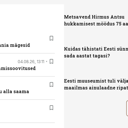
Metsavend Hirmus Antsu
hukkamisest möödus 75 aa
ania mägesid
Kuidas tähistati Eesti sün
sada aastat tagasi?
04.08.26, 13:11
tamissoovitused
Eesti muuseumist tuli välj
maailmas ainulaadne ripa
u alla saama