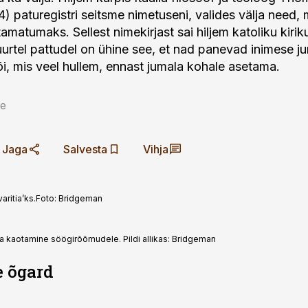
4) paturegistri seitsme nimetuseni, valides välja need,
matumaks. Sellest nimekirjast sai hiljem katoliku kirik
Suurtel pattudel on ühine see, et nad panevad inimese j
i, mis veel hullem, ennast jumala kohale asetama.
be
Jaga
Salvesta
Vihja
ritia’ks.
Foto:
Bridgeman
a kaotamine söögirõõmudele. Pildi allikas: Bridgeman
 õgard