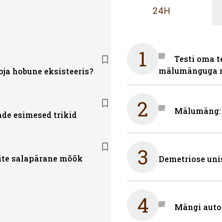
24H
1
Testi oma t
mälumänguga n
oja hobune eksisteeris?
2
Mälumäng: 
de esimesed trikid
3
ite salapärane mõõk
Demetriose uni
4
Mängi auto