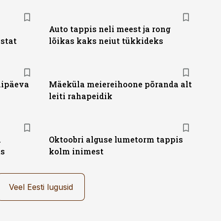
Auto tappis neli meest ja rong
stat
lõikas kaks neiut tükkideks
nipäeva
Mäeküla meiereihoone põranda alt
leiti rahapeidik
a
Oktoobri alguse lumetorm tappis
ts
kolm inimest
Veel Eesti lugusid