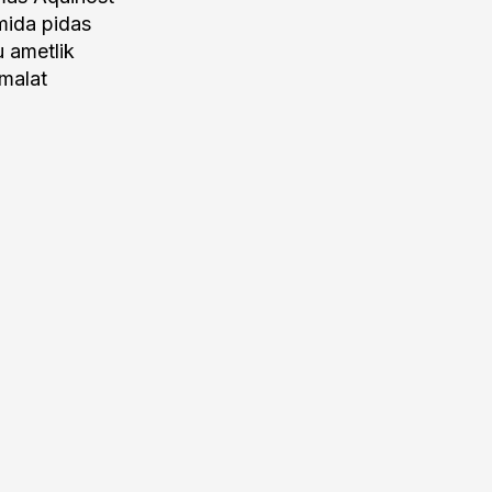
 mida pidas
u ametlik
umalat