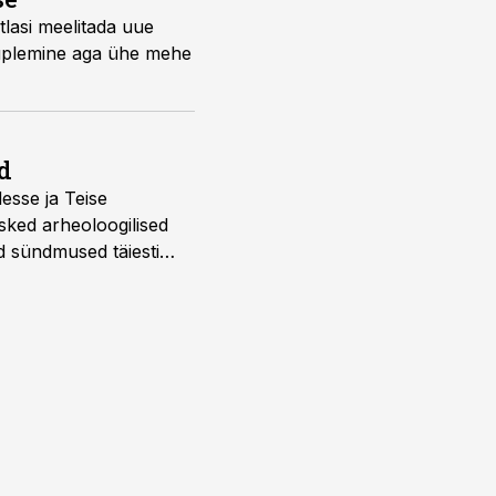
tlasi meelitada uue
kauplemine aga ühe mehe
d
desse ja Teise
sked arheoloogilised
d sündmused täiesti
u. Tutvu telekavaga: