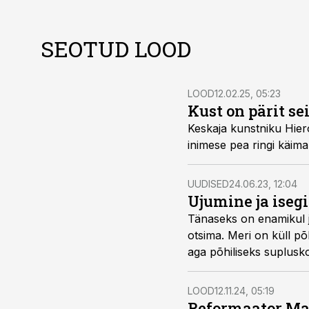
SEOTUD LOOD
LOOD
12.02.25, 05:23
Kust on pärit s
Keskaja kunstniku Hier
inimese pea ringi käima
UUDISED
24.06.23, 12:04
Ujumine ja isegi
Tänaseks on enamikul ja
otsima. Meri on küll põ
aga põhiliseks suplusk
LOOD
12.11.24, 05:19
Reformaator Mar