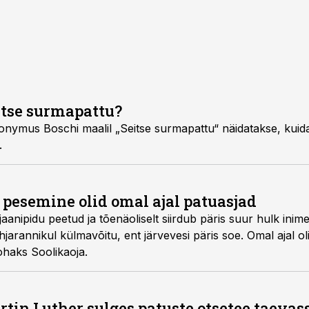
eitse surmapattu?
onymus Boschi maalil „Seitse surmapattu“ näidatakse, kui
.
 pesemine olid omal ajal patuasjad
anipidu peetud ja tõenäoliselt siirdub päris suur hulk inime
hjarannikul külmavõitu, ent järvevesi päris soe. Omal ajal o
ohaks Soolikaoja.
tin Luther sulges patuste otsetee taevas