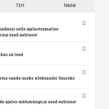
72H
Nädal
eadmisi selle ajalooteemalise
ing saad auhinna!
kas sa tead
stus saada uueks Aleksander Suureks
de ajaloo mälumängu ja saad auhinna!