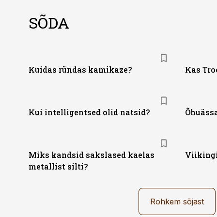
SÕDA
Kuidas ründas kamikaze?
Kas Tro
Kui intelligentsed olid natsid?
Õhuässa
Miks kandsid sakslased kaelas
Viiking
metallist silti?
Rohkem sõjast