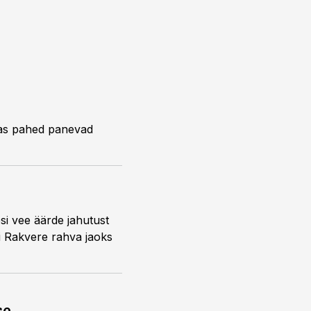
das pahed panevad
si vee äärde jahutust
li Rakvere rahva jaoks
se