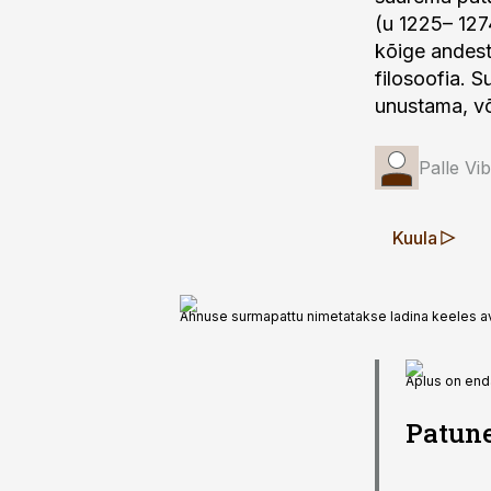
(u 1225– 127
kõige andesta
filosoofia. 
unustama, võ
Palle Vi
Kuula
Ahnuse surmapattu nimetatakse ladina keeles ava
Aplus on end
Patune