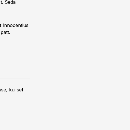
t. Seda
st Innocentius
patt.
se, kui sel