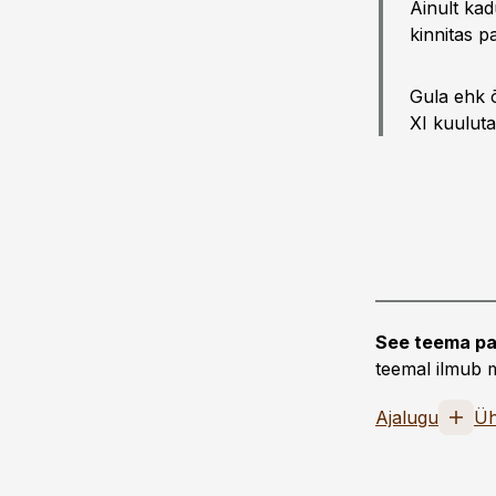
Ainult ka
kinnitas p
Gula ehk õ
XI kuuluta
See teema pa
teemal ilmub m
Ajalugu
Üh