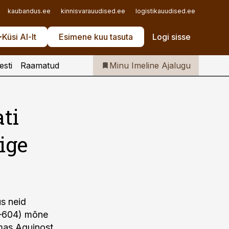
Iseteenindus
kaubandus.ee
kinnisvarauudised.ee
logistikauudised.ee
mu.ee
Telli Imeline Ajalugu
Küsi AI-lt
Esimene kuu tasuta
Logi sisse
esti
Raamatud
Minu Imeline Ajalugu
ti
ige
us neid
40–604) mõne
omas Aquinost