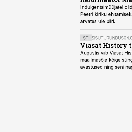
Indulgentsimüüjatel oli
Peetri kiriku ehitamis
arvates üle piiri.
ST
SISUTURUNDUS
04.0
Viasat History 
Augustis viib Viasat Hi
maailmasõja kõige sünge
avastused ning seni nä
uuest vaatenurgast. Via
viasathistory.eu/ee