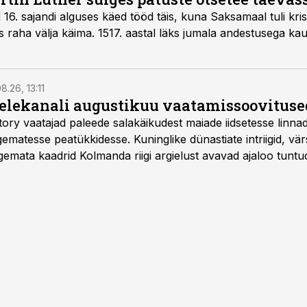
d 16. sajandi alguses käed tööd täis, kuna Saksamaal tuli kris
eks raha välja käima. 1517. aastal läks jumala andestusega 
8.26, 13:11
telekanali augustikuu vaatamissoovituse
story vaatajad paleede salakäikudest maiade iidsetesse linna
matesse peatükkidesse. Kuninglike dünastiate intriigid, vär
gemata kaadrid Kolmanda riigi argielust avavad ajaloo tuntu
sat History on saadaval kõikide Eesti teleoperaatorite kaud