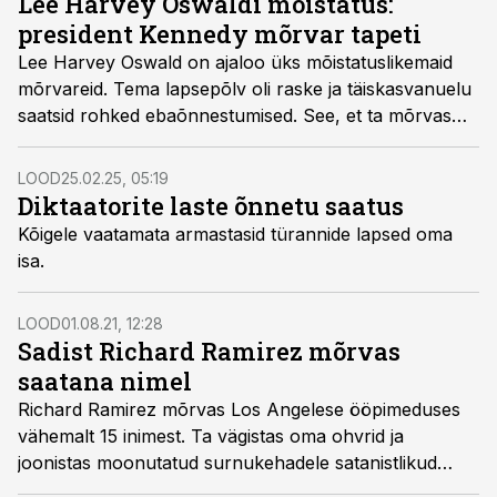
Lee Harvey Oswaldi mõistatus:
president Kennedy mõrvar tapeti
Lee Harvey Oswald on ajaloo üks mõistatuslikemaid
mõrvareid. Tema lapsepõlv oli raske ja täiskasvanuelu
saatsid rohked ebaõnnestumised. See, et ta mõrvas
USA presidendi John F. Kennedy, võis olla puhas
juhus.
LOOD
25.02.25, 05:19
Diktaatorite laste õnnetu saatus
Kõigele vaatamata armastasid türannide lapsed oma
isa.
LOOD
01.08.21, 12:28
Sadist Richard Ramirez mõrvas
saatana nimel
Richard Ramirez mõrvas Los Angelese ööpimeduses
vähemalt 15 inimest. Ta vägistas oma ohvrid ja
joonistas moonutatud surnukehadele satanistlikud
sümbolid, et avaldada austust saatanale.