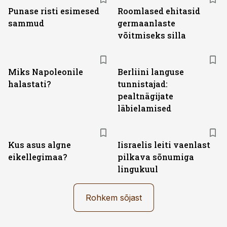
Punase risti esimesed
Roomlased ehitasid
sammud
germaanlaste
võitmiseks silla
Miks Napoleonile
Berliini languse
halastati?
tunnistajad:
pealtnägijate
läbielamised
Kus asus algne
Iisraelis leiti vaenlast
eikellegimaa?
pilkava sõnumiga
lingukuul
Rohkem sõjast