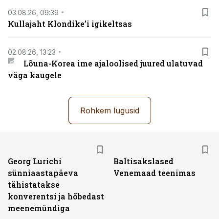
03.08.26, 09:39
Kullajaht Klondike’i igikeltsas
02.08.26, 13:23
Lõuna-Korea ime ajaloolised juured ulatuvad
väga kaugele
Rohkem lugusid
Georg Lurichi
Baltisakslased
sünniaastapäeva
Venemaad teenimas
tähistatakse
konverentsi ja hõbedast
meenemündiga