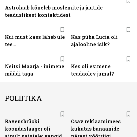
Astrolaab kõneleb moslemite ja juutide
teaduslikest kontaktidest
Kui must kass läheb üle
Kas püha Lucia oli
tee...
ajalooline isik?
Neitsi Maarja - inimene
Kes oli esimene
müüdi taga
teadaolev jumal?
POLIITIKA
Ravensbrücki
Osav reklaamimees
koonduslaager oli
kukutas banaanide
ainult naistele: vangid
pärast võõrriigi