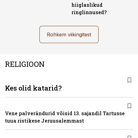
hiiglaslikud
ringlinnused?
Rohkem viikingitest
RELIGIOON
Kes olid katarid?
Vene palverändurid võisid 13. sajandil Tartusse
tuua ristikese Jeruusalemmast