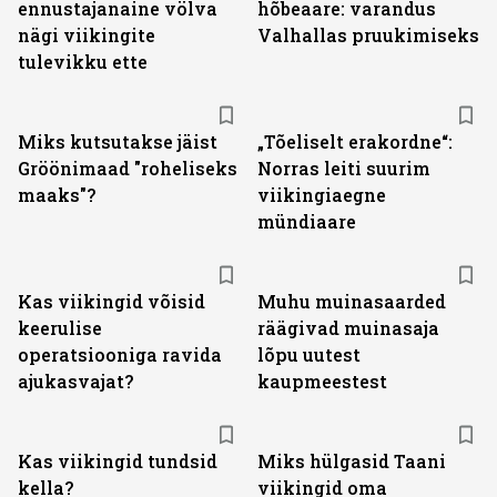
ennustajanaine völva
hõbeaare: varandus
nägi viikingite
Valhallas pruukimiseks
tulevikku ette
Miks kutsutakse jäist
„Tõeliselt erakordne“:
Gröönimaad "roheliseks
Norras leiti suurim
maaks"?
viikingiaegne
mündiaare
Kas viikingid võisid
Muhu muinasaarded
keerulise
räägivad muinasaja
operatsiooniga ravida
lõpu uutest
ajukasvajat?
kaupmeestest
Kas viikingid tundsid
Miks hülgasid Taani
kella?
viikingid oma