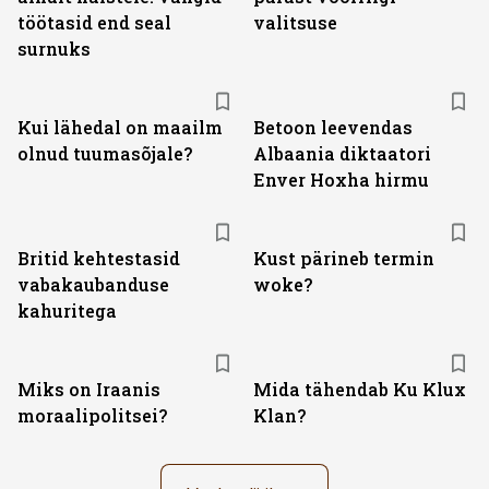
töötasid end seal
valitsuse
surnuks
Kui lähedal on maailm
Betoon leevendas
olnud tuumasõjale?
Albaania diktaatori
Enver Hoxha hirmu
Britid kehtestasid
Kust pärineb termin
vabakaubanduse
woke?
kahuritega
Miks on Iraanis
Mida tähendab Ku Klux
moraalipolitsei?
Klan?