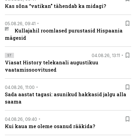
Kas sõna “vatikan” tähendab ka midagi?
05.08.26, 09:41
Kullajahil roomlased purustasid Hispaania
mägesid
04.08.26, 13:11
ST
Viasat History telekanali augustikuu
vaatamissoovitused
04.08.26, 11:00
Sada aastat tagasi: asunikud hakkasid jalgu alla
saama
04.08.26, 09:40
Kui kaua me oleme osanud rääkida?