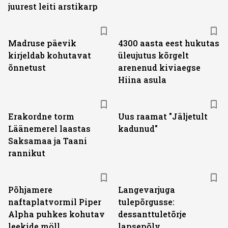
juurest leiti arstikarp
Madruse päevik
4300 aasta eest hukutas
kirjeldab kohutavat
üleujutus kõrgelt
õnnetust
arenenud kiviaegse
Hiina asula
Erakordne torm
Uus raamat "Jäljetult
Läänemerel laastas
kadunud"
Saksamaa ja Taani
rannikut
Põhjamere
Langevarjuga
naftaplatvormil Piper
tulepõrgusse:
Alpha puhkes kohutav
dessanttuletõrje
leekide möll
lapsepõlv