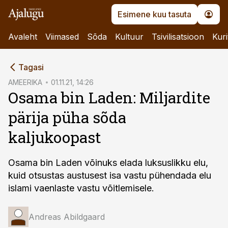
Esimene kuu tasuta
Avaleht
Viimased
Sõda
Kultuur
Tsivilisatsioon
Kuri
cebook
Tagasi
Twitter)
AMEERIKA
01.11.21, 14:26
Osama bin Laden: Miljardite
kedIn
pärija püha sõda
ail
kaljukoopast
k
Osama bin Laden võinuks elada luksuslikku elu,
kuid otsustas austusest isa vastu pühendada elu
islami vaenlaste vastu võitlemisele.
Andreas Abildgaard