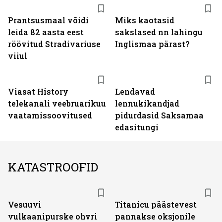
Prantsusmaal võidi
Miks kaotasid
leida 82 aasta eest
sakslased nn lahingu
röövitud Stradivariuse
Inglismaa pärast?
viiul
ST
Viasat History
Lendavad
telekanali veebruarikuu
lennukikandjad
vaatamissoovitused
pidurdasid Saksamaa
edasitungi
KATASTROOFID
Vesuuvi
Titanicu päästevest
vulkaanipurske ohvri
pannakse oksjonile