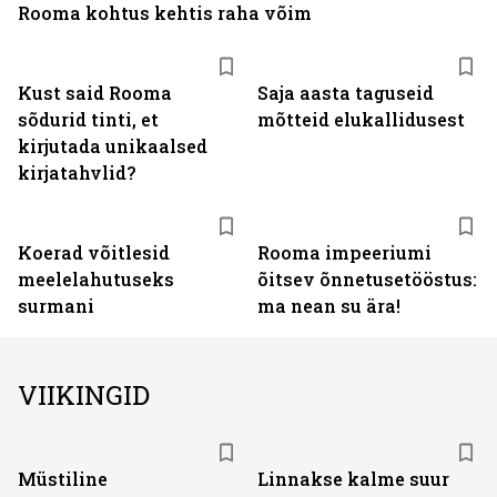
Rooma kohtus kehtis raha võim
Kust said Rooma
Saja aasta taguseid
sõdurid tinti, et
mõtteid elukallidusest
kirjutada unikaalsed
kirjatahvlid?
Koerad võitlesid
Rooma impeeriumi
meelelahutuseks
õitsev õnnetusetööstus:
surmani
ma nean su ära!
VIIKINGID
Müstiline
Linnakse kalme suur