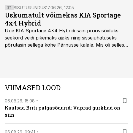
SISUTURUNDUS
17.06.26, 12:05
ST
Uskumatult võimekas KIA Sportage
4x4 Hybrid
Uue KIA Sportage 4x4 Hybridi sain proovisõiduks
seekord veidi pikemaks ajaks ning sissejuhatuseks
põrutasin sellega kohe Pärnusse kalale. Mis oli selles
autos head ja millised olid vead saab teada, kui lugeda
läbi järgnev lugu.
VIIMASED LOOD
06.08.26, 15:08
Kuulsad Briti palgasõdurid: Vaprad gurkhad on
siin
06.08.26, 09:41