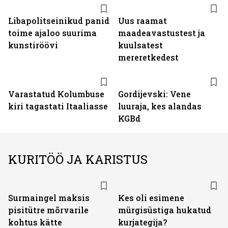
Libapolitseinikud panid
Uus raamat
toime ajaloo suurima
maadeavastustest ja
kunstiröövi
kuulsatest
mereretkedest
Varastatud Kolumbuse
Gordijevski: Vene
kiri tagastati Itaaliasse
luuraja, kes alandas
KGBd
KURITÖÖ JA KARISTUS
Surmaingel maksis
Kes oli esimene
pisitütre mõrvarile
mürgisüstiga hukatud
kohtus kätte
kurjategija?