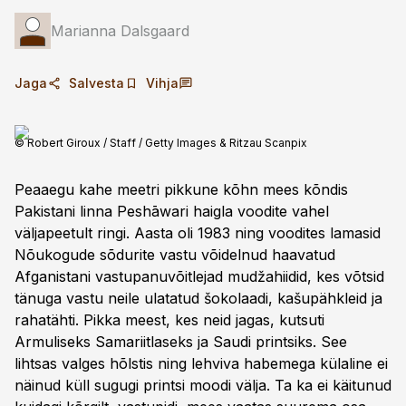
Marianna Dalsgaard
Jaga
Salvesta
Vihja
© Robert Giroux / Staff / Getty Images & Ritzau Scanpix
Peaaegu kahe meetri pikkune kõhn mees kõndis
Pakistani linna Peshāwari haigla voodite vahel
väljapeetult ringi. Aasta oli 1983 ning voodites lamasid
Nõukogude sõdurite vastu võidelnud haavatud
Afganistani vastupanuvõitlejad mudžahiidid, kes võtsid
tänuga vastu neile ulatatud šokolaadi, kašu­pähkleid ja
rahatähti. Pikka meest, kes neid jagas, kutsuti
Armuliseks Samariitlaseks ja Saudi printsiks. See
lihtsas valges hõlstis ning lehviva habemega külaline ei
näinud küll sugugi printsi moodi välja. Ta ka ei käitunud