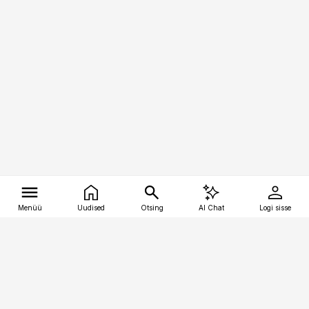
Menüü
Uudised
Otsing
AI Chat
Logi sisse
Vana-Lõuna 39/1, 19094 Tallinn
(+372) 667 0111