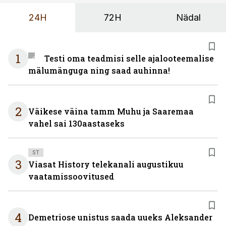
24H
72H
Nädal
1
Testi oma teadmisi selle ajalooteemalise
mälumänguga ning saad auhinna!
2
Väikese väina tamm Muhu ja Saaremaa
vahel sai 130aastaseks
ST
3
Viasat History telekanali augustikuu
vaatamissoovitused
4
Demetriose unistus saada uueks Aleksander