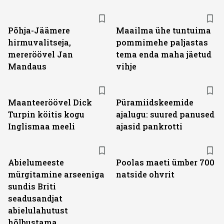
Põhja-Jäämere
Maailma ühe tuntuima
hirmuvalitseja,
pommimehe paljastas
mereröövel Jan
tema enda maha jäetud
Mandaus
vihje
Maanteeröövel Dick
Püramiidskeemide
Turpin köitis kogu
ajalugu: suured panused
Inglismaa meeli
ajasid pankrotti
Abielumeeste
Poolas maeti ümber 700
mürgitamine arseeniga
natside ohvrit
sundis Briti
seadusandjat
abielulahutust
hõlbustama