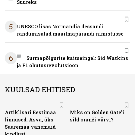
Suureks
5
UNESCO lisas Normandia dessandi
randumisalad maailmapärandi nimistusse
6
Surmapõlgurite kaitseingel: Sid Watkins
ja F1 ohutusrevolutsioon
KUULSAD EHITISED
Artiklisari Eestimaa
Miks on Golden Gate’i
linnused: Asva, üks
sild oranži värvi?
Saaremaa vanemaid
kindlusi