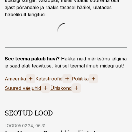
kuidagi kõrgilt, vastupidi, mees vaatas suurema osa
ajast põrandale ja rääkis tasasel häälel, ulatades
häbelikult kingitusi.
See teema pakub huvi?
Hakka neid märksõnu jälgima
ja saad alati teavituse, kui sel teemal ilmub midagi uut!
Ameerika
Katastroofid
Poliitika
Suured väejuhid
Ühiskond
SEOTUD LOOD
LOOD
05.02.24, 06:31