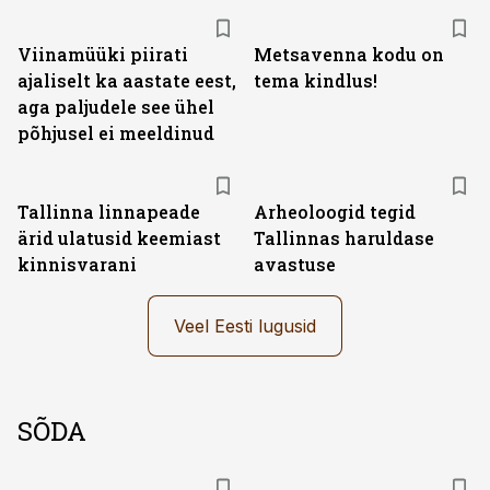
Viinamüüki piirati
Metsavenna kodu on
ajaliselt ka aastate eest,
tema kindlus!
aga paljudele see ühel
põhjusel ei meeldinud
Tallinna linnapeade
Arheoloogid tegid
ärid ulatusid keemiast
Tallinnas haruldase
kinnisvarani
avastuse
Veel Eesti lugusid
SÕDA