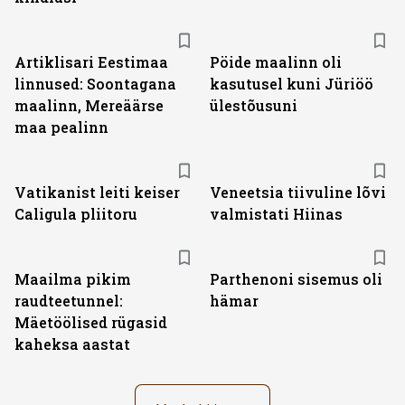
Artiklisari Eestimaa
Pöide maalinn oli
linnused: Soontagana
kasutusel kuni Jüriöö
maalinn, Mereäärse
ülestõusuni
maa pealinn
Vatikanist leiti keiser
Veneetsia tiivuline lõvi
Caligula pliitoru
valmistati Hiinas
Maailma pikim
Parthenoni sisemus oli
raudteetunnel:
hämar
Mäetöölised rügasid
kaheksa aastat