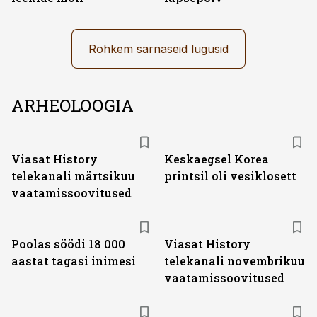
Rohkem sarnaseid lugusid
ARHEOLOOGIA
ST
Viasat History
Keskaegsel Korea
telekanali märtsikuu
printsil oli vesiklosett
vaatamissoovitused
ST
Poolas söödi 18 000
Viasat History
aastat tagasi inimesi
telekanali novembrikuu
vaatamissoovitused
ST