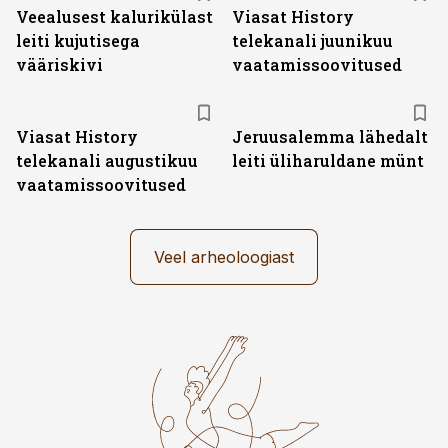
Veealusest kalurikülast
Viasat History
leiti kujutisega
telekanali juunikuu
vääriskivi
vaatamissoovitused
ST
Viasat History
Jeruusalemma lähedalt
telekanali augustikuu
leiti üliharuldane münt
vaatamissoovitused
Veel arheoloogiast