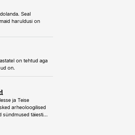
ndolanda. Seal
imaid haruldusi on
aastatel on tehtud aga
nud on.
d
desse ja Teise
sked arheoloogilised
d sündmused täiesti
u. Tutvu telekavaga: