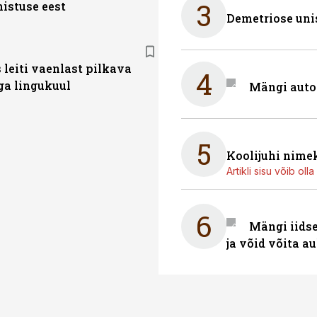
3
nistuse eest
Demetriose uni
s leiti vaenlast pilkava
4
a lingukuul
Mängi auto
5
Koolijuhi nime
Artikli sisu võib olla 
6
Mängi iidse
ja võid võita a