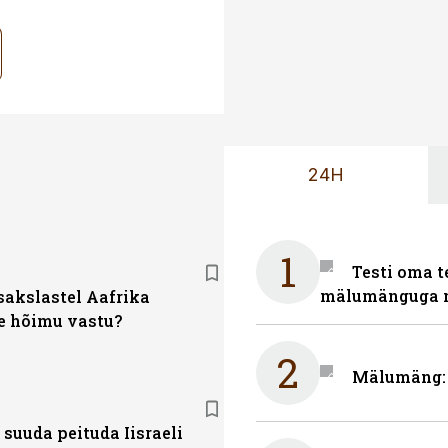
24H
1
Testi oma t
mälumänguga n
sakslastel Aafrika
e hõimu vastu?
2
Mälumäng: 
 suuda peituda Iisraeli