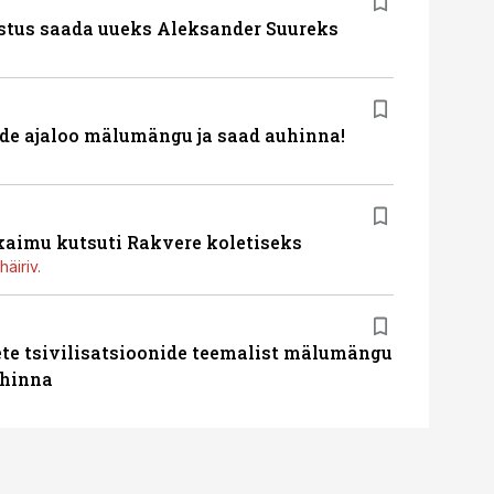
stus saada uueks Aleksander Suureks
de ajaloo mälumängu ja saad auhinna!
kaimu kutsuti Rakvere koletiseks
häiriv.
te tsivilisatsioonide teemalist mälumängu
uhinna