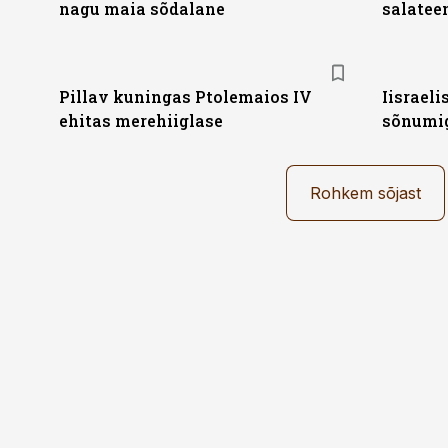
nagu maia sõdalane
salatee
Pillav kuningas Ptolemaios IV
Iisraeli
ehitas merehiiglase
sõnumig
Rohkem sõjast