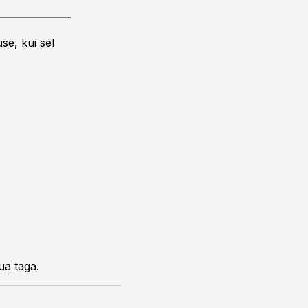
se, kui sel
ua taga.