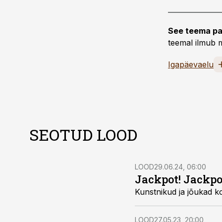
See teema pa
teemal ilmub m
Igapäevaelu
SEOTUD LOOD
LOOD
29.06.24, 06:00
Jackpot! Jackpo
Kunstnikud ja jõukad ko
LOOD
27.05.23, 20:00