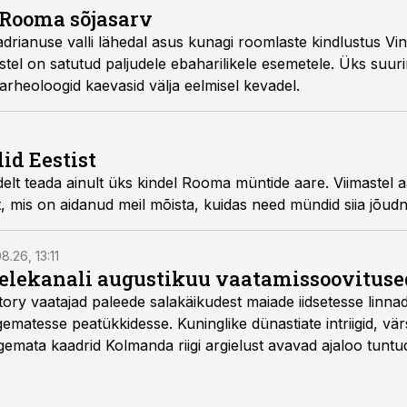
 Rooma sõjasarv
drianuse valli lähedal asus kunagi roomlaste kindlustus Vi
stel on satutud paljudele ebaharilikele esemetele. Üks suur
 arheoloogid kaevasid välja eelmisel kevadel.
id Eestist
adelt teada ainult üks kindel Rooma müntide aare. Viimastel 
, mis on aidanud meil mõista, kuidas need mündid siia jõud
8.26, 13:11
telekanali augustikuu vaatamissoovituse
story vaatajad paleede salakäikudest maiade iidsetesse linna
matesse peatükkidesse. Kuninglike dünastiate intriigid, vär
gemata kaadrid Kolmanda riigi argielust avavad ajaloo tuntu
sat History on saadaval kõikide Eesti teleoperaatorite kaud