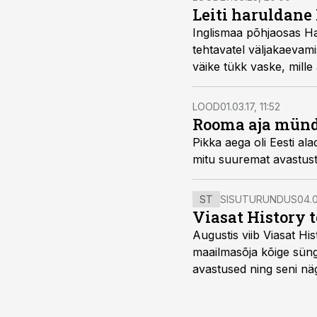
Leiti haruldane
Inglismaa põhjaosas Ha
tehtavatel väljakaevami
väike tükk vaske, mille
LOOD
01.03.17, 11:52
Rooma aja münd
Pikka aega oli Eesti al
mitu suuremat avastust
ST
SISUTURUNDUS
04.0
Viasat History 
Augustis viib Viasat Hi
maailmasõja kõige sünge
avastused ning seni nä
uuest vaatenurgast. Via
viasathistory.eu/ee