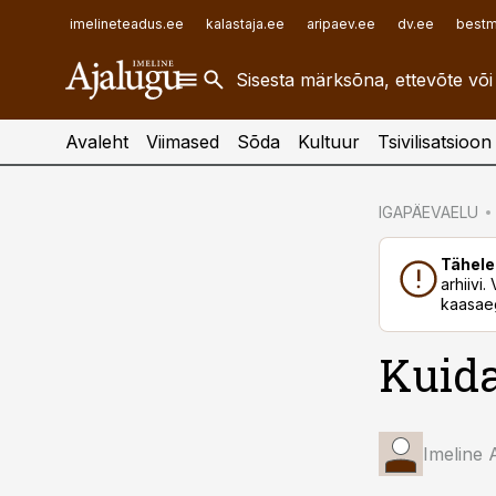
ehitusuudised.ee
raamatupidaja.ee
imelineteadus.ee
kalastaja.ee
aripaev.ee
dv.ee
bestm
finantsuudised.ee
toostusuudised.ee
aritehnoloogia.ee
Avaleht
Viimased
Sõda
Kultuur
Tsivilisatsioon
cebook
IGAPÄEVAELU
Twitter)
Tähele
kedIn
arhiivi
kaasaeg
ail
Kuida
k
Imeline 