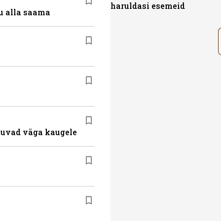
haruldasi esemeid
u alla saama
atuvad väga kaugele