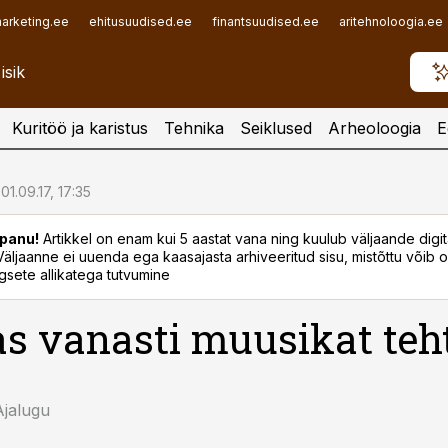
arketing.ee
ehitusuudised.ee
finantsuudised.ee
aritehnoloogia.ee
Kuritöö ja karistus
Tehnika
Seiklused
Arheoloogia
E
01.09.17, 17:35
panu!
Artikkel on enam kui 5 aastat vana ning kuulub väljaande digi
. Väljaanne ei uuenda ega kaasajasta arhiveeritud sisu, mistõttu võib ol
sete allikatega tutvumine
s vanasti muusikat teht
Ajalugu