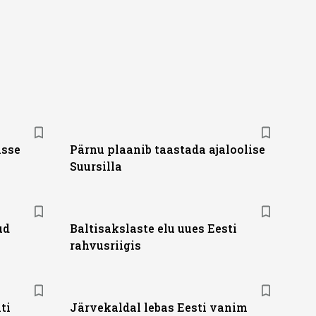
isse
Pärnu plaanib taastada ajaloolise
Suursilla
ud
Baltisakslaste elu uues Eesti
rahvusriigis
ti
Järvekaldal lebas Eesti vanim