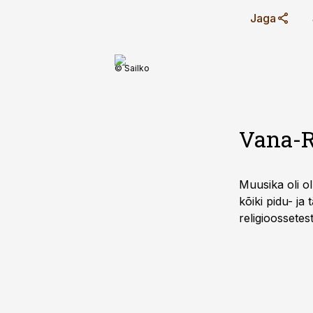
Jaga
© Sailko
Vana-
Muusika oli o
kõiki pidu- ja
religioossetest