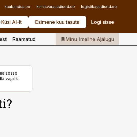
Iseteenindus
kaubandus.ee
kinnisvarauudised.ee
logistikauudised.ee
mu.ee
Telli Imeline Ajalugu
Küsi AI-lt
Esimene kuu tasuta
Logi sisse
esti
Raamatud
Minu Imeline Ajalugu
taalsesse
la vajalik
i?