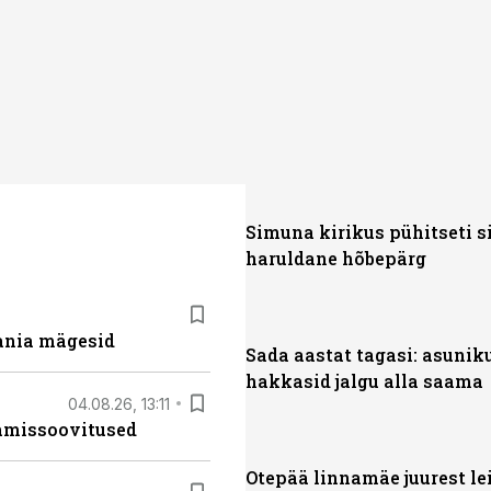
Simuna kirikus pühitseti s
haruldane hõbepärg
ania mägesid
Sada aastat tagasi: asunik
hakkasid jalgu alla saama
04.08.26, 13:11
tamissoovitused
Otepää linnamäe juurest lei