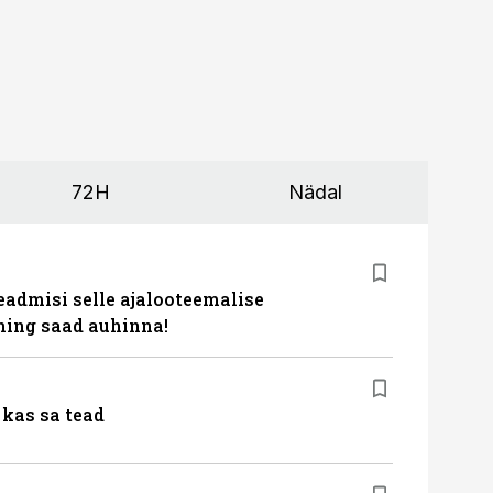
72H
Nädal
eadmisi selle ajalooteemalise
ing saad auhinna!
kas sa tead