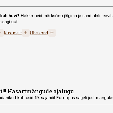
kub huvi?
Hakka neid märksõnu jälgima ja saad alati teavitu
idagi uut!
Küsi meilt
Ühiskond
t!!! Hasartmängude ajalugu
danikud kohtusid 19. sajandil Euroopas sageli just mängula