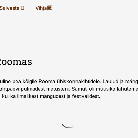
Salvesta
Vihja
Roomas
luline pea kõigile Rooma ühiskonnakihtidele. Laulud ja mäng
 täht­päevi pulmadest matusteni. Samuti oli muusika lahutama
 kui ka ilmalikest mängudest ja festivalidest.