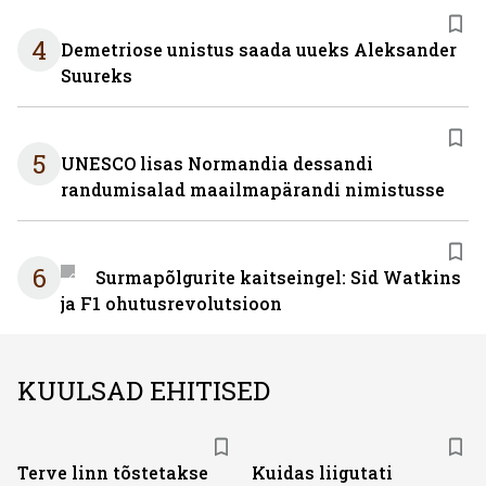
4
Demetriose unistus saada uueks Aleksander
Suureks
5
UNESCO lisas Normandia dessandi
randumisalad maailmapärandi nimistusse
6
Surmapõlgurite kaitseingel: Sid Watkins
ja F1 ohutusrevolutsioon
KUULSAD EHITISED
Terve linn tõstetakse
Kuidas liigutati