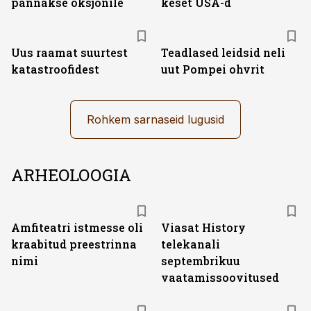
pannakse oksjonile
keset USA-d
Uus raamat suurtest
Teadlased leidsid neli
katastroofidest
uut Pompei ohvrit
Rohkem sarnaseid lugusid
ARHEOLOOGIA
ST
Amfiteatri istmesse oli
Viasat History
kraabitud preestrinna
telekanali
nimi
septembrikuu
vaatamissoovitused