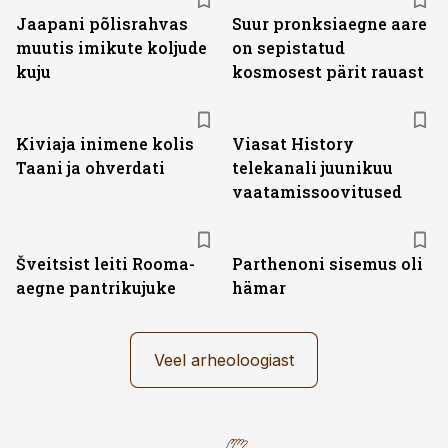
Jaapani põlisrahvas
Suur pronksiaegne aare
muutis imikute koljude
on sepistatud
kuju
kosmosest pärit rauast
ST
Kiviaja inimene kolis
Viasat History
Taani ja ohverdati
telekanali juunikuu
vaatamissoovitused
Šveitsist leiti Rooma-
Parthenoni sisemus oli
aegne pantrikujuke
hämar
Veel arheoloogiast