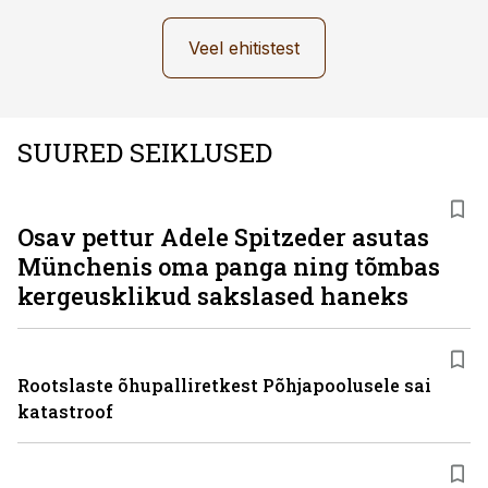
Veel ehitistest
SUURED SEIKLUSED
Osav pettur Adele Spitzeder asutas
Münchenis oma panga ning tõmbas
kergeusklikud sakslased haneks
Rootslaste õhupalliretkest Põhjapoolusele sai
katastroof