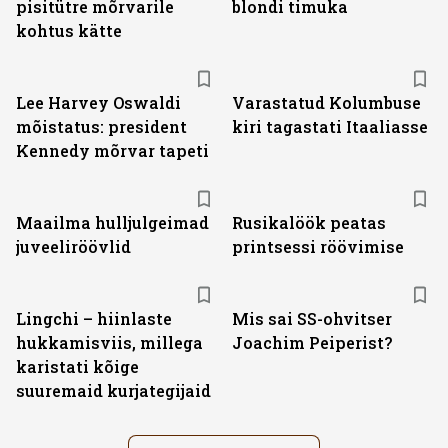
pisitütre mõrvarile
blondi timuka
kohtus kätte
Lee Harvey Oswaldi
Varastatud Kolumbuse
mõistatus: president
kiri tagastati Itaaliasse
Kennedy mõrvar tapeti
Maailma hulljulgeimad
Rusikalöök peatas
juveeliröövlid
printsessi röövimise
Lingchi – hiinlaste
Mis sai SS-ohvitser
hukkamisviis, millega
Joachim Peiperist?
karistati kõige
suuremaid kurjategijaid