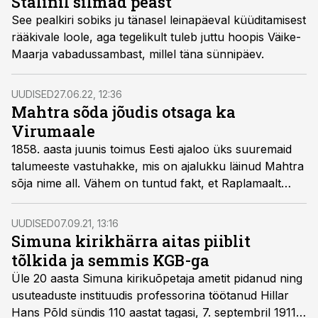
Stalinil silmad peast
See pealkiri sobiks ju tänasel leinapäeval küüditamisest
rääkivale loole, aga tegelikult tuleb juttu hoopis Väike-
Maarja vabadussambast, millel täna sünnipäev.
UUDISED
27.06.22, 12:36
Mahtra sõda jõudis otsaga ka
Virumaale
1858. aasta juunis toimus Eesti ajaloo üks suuremaid
talumeeste vastuhakke, mis on ajalukku läinud Mahtra
sõja nime all. Vähem on tuntud fakt, et Raplamaalt
alguse saanud talurahvarahutused levisid üle Eesti
ning jõudsid ka Virumaale.
UUDISED
07.09.21, 13:16
Simuna kirikhärra aitas piiblit
tõlkida ja semmis KGB-ga
Üle 20 aasta Simuna kirikuõpetaja ametit pidanud ning
usuteaduste instituudis professorina töötanud Hillar
Hans Põld sündis 110 aastat tagasi, 7. septembril 1911