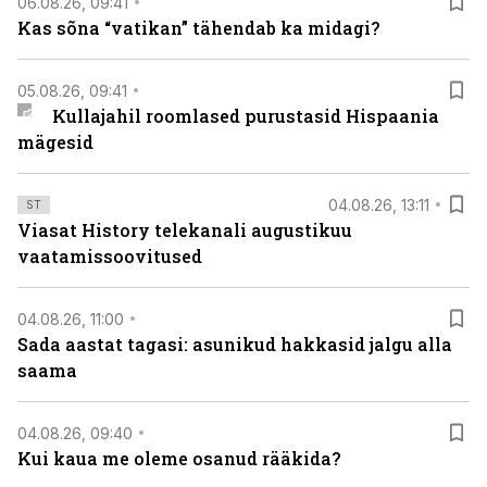
06.08.26, 09:41
Kas sõna “vatikan” tähendab ka midagi?
05.08.26, 09:41
Kullajahil roomlased purustasid Hispaania
mägesid
04.08.26, 13:11
ST
Viasat History telekanali augustikuu
vaatamissoovitused
04.08.26, 11:00
Sada aastat tagasi: asunikud hakkasid jalgu alla
saama
04.08.26, 09:40
Kui kaua me oleme osanud rääkida?