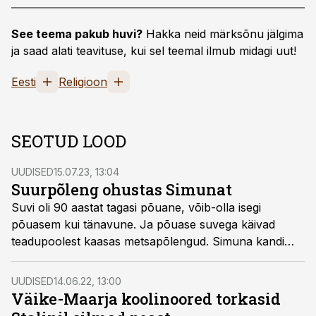
See teema pakub huvi?
Hakka neid märksõnu jälgima
ja saad alati teavituse, kui sel teemal ilmub midagi uut!
Eesti
Religioon
SEOTUD LOOD
UUDISED
15.07.23, 13:04
Suurpõleng ohustas Simunat
Suvi oli 90 aastat tagasi põuane, võib-olla isegi
põuasem kui tänavune. Ja põuase suvega käivad
teadupoolest kaasas metsapõlengud. Simuna kandi
metsatulekahju hinnati tollal meie kõigi aegade üheks
suuremaks.
UUDISED
14.06.22, 13:00
Väike-Maarja koolinoored torkasid