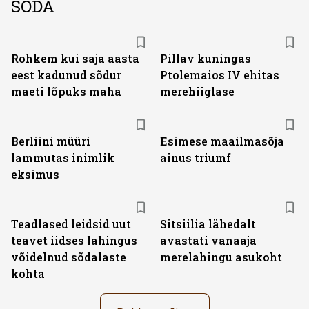
SÕDA
Rohkem kui saja aasta
Pillav kuningas
eest kadunud sõdur
Ptolemaios IV ehitas
maeti lõpuks maha
merehiiglase
Berliini müüri
Esimese maailmasõja
lammutas inimlik
ainus triumf
eksimus
Teadlased leidsid uut
Sitsiilia lähedalt
teavet iidses lahingus
avastati vanaaja
võidelnud sõdalaste
merelahingu asukoht
kohta