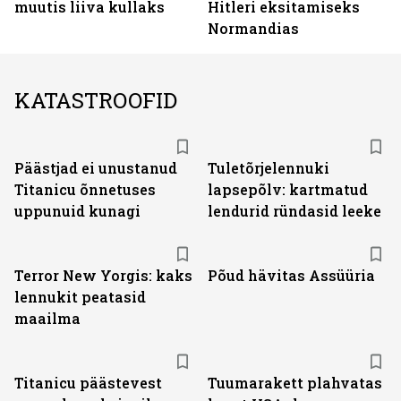
muutis liiva kullaks
Hitleri eksitamiseks
Normandias
KATASTROOFID
Päästjad ei unustanud
Tuletõrjelennuki
Titanicu õnnetuses
lapsepõlv: kartmatud
uppunuid kunagi
lendurid ründasid leeke
Terror New Yorgis: kaks
Põud hävitas Assüüria
lennukit peatasid
maailma
Titanicu päästevest
Tuumarakett plahvatas