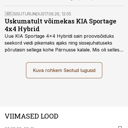
perekonda, mis Eesti kultuurilukku päris olulise jälje on
jätnud.
SISUTURUNDUS
17.06.26, 12:05
ST
Uskumatult võimekas KIA Sportage
4x4 Hybrid
Uue KIA Sportage 4x4 Hybridi sain proovisõiduks
seekord veidi pikemaks ajaks ning sissejuhatuseks
põrutasin sellega kohe Pärnusse kalale. Mis oli selles
autos head ja millised olid vead saab teada, kui lugeda
läbi järgnev lugu.
Kuva rohkem Seotud lugusid
VIIMASED LOOD