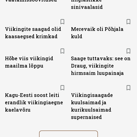
sinivaalasid
Viikingite saagad olid
Merevaik oli Põhjala
kaasaegsed krimkad
kuld
Hõbe viis viikingid
Saage tuttavaks: see on
maailma lõppu
Draug, viikingite
hirmsaim luupainaja
Kagu-Eesti soost leiti
Viikingisaagade
erandlik viikingiaegne
kuulsaimad ja
kaelavõru
kurikuulsaimad
supernaised