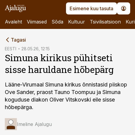
Esimene kuu tasuta
Avaleht
Viimased
Sõda
Kultuur
Tsivilisatsioon
Kuri
cebook
Tagasi
Twitter)
EESTI
28.05.26, 12:15
Simuna kirikus pühitseti
kedIn
sisse haruldane hõbepärg
ail
k
Lääne-Virumaal Simuna kirikus õnnistasid piiskop
Ove Sander, praost Tauno Toompuu ja Simuna
koguduse diakon Oliver Vitskovski eile sisse
hõbepärga.
Imeline Ajalugu