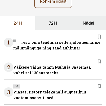
Rohkem sõjast
24H
72H
Nädal
1
Testi oma teadmisi selle ajalooteemalise
mälumänguga ning saad auhinna!
2
Väikese väina tamm Muhu ja Saaremaa
vahel sai 130aastaseks
ST
3
Viasat History telekanali augustikuu
vaatamissoovitused