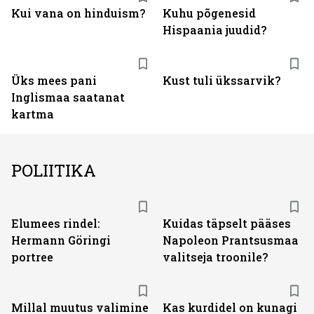
Kui vana on hinduism?
Kuhu põgenesid
Hispaania juudid?
Üks mees pani
Kust tuli ükssarvik?
Inglismaa saatanat
kartma
POLIITIKA
Elumees rindel:
Kuidas täpselt pääses
Hermann Göringi
Napoleon Prantsusmaa
portree
valitseja troonile?
Millal muutus valimine
Kas kurdidel on kunagi