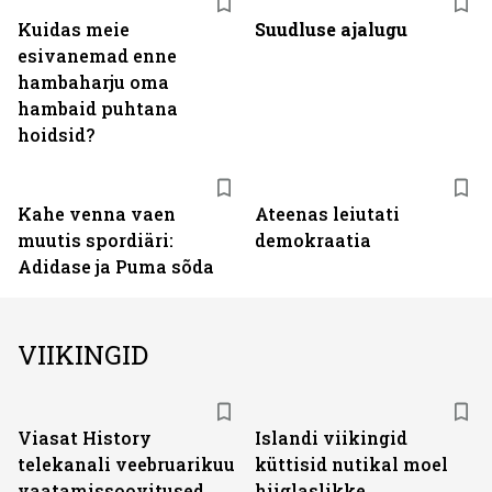
Kuidas meie
Suudluse ajalugu
esivanemad enne
hambaharju oma
hambaid puhtana
hoidsid?
Kahe venna vaen
Ateenas leiutati
muutis spordiäri:
demokraatia
Adidase ja Puma sõda
VIIKINGID
ST
Viasat History
Islandi viikingid
telekanali veebruarikuu
küttisid nutikal moel
vaatamissoovitused
hiiglaslikke