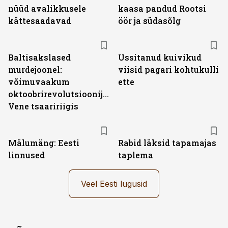
nüüd avalikkusele
kaasa pandud Rootsi
kättesaadavad
öör ja südasõlg
Baltisakslased
Ussitanud kuivikud
murdejoonel:
viisid pagari kohtukulli
võimuvaakum
ette
oktoobrirevolutsioonijärgses
Vene tsaaririigis
Mälumäng: Eesti
Rabid läksid tapamajas
linnused
taplema
Veel Eesti lugusid