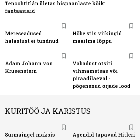
Tenochtitlán ületas hispaanlaste kõiki
fantaasiaid
Mereseadused
Hõbe viis viikingid
halastust ei tundnud
maailma lõppu
Adam Johann von
Vabadust otsiti
Krusenstern
vihmametsas või
piraadilaeval -
põgenenud orjade lood
KURITÖÖ JA KARISTUS
Surmaingel maksis
Agendid tapavad Hitleri