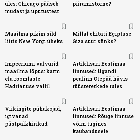
üles: Chicago pääseb
piiramistorne?
mudast ja uputustest
Maailma pikim sild
Millal ehitati Egiptuse
liitis New Yorgi üheks
Giza suur sfinks?
Impeeriumi valvurid
Artiklisari Eestimaa
maailma lõpus: karm
linnused: Ugandi
elu roomlaste
pealinn Otepää hävis
Hadrianuse vallil
rüüsteretkede tules
Viikingite pühakojad,
Artiklisari Eestimaa
igivanad
linnused: Rõuge linnuse
püstpalkkirikud
võim tugines
kaubandusele