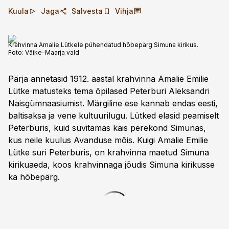
Kuula
Jaga
Salvesta
Vihja
Krahvinna Amalie Lütkele pühendatud hõbepärg Simuna kirikus.
Foto:
Väike-Maarja vald
Pärja annetasid 1912. aastal krahvinna Amalie Emilie
Lütke matusteks tema õpilased Peterburi Aleksandri
Naisgümnaasiumist. Märgiline ese kannab endas eesti,
baltisaksa ja vene kultuurilugu. Lütked elasid peamiselt
Peterburis, kuid suvitamas käis perekond Simunas,
kus neile kuulus Avanduse mõis. Kuigi Amalie Emilie
Lütke suri Peterburis, on krahvinna maetud Simuna
kirikuaeda, koos krahvinnaga jõudis Simuna kirikusse
ka hõbepärg.