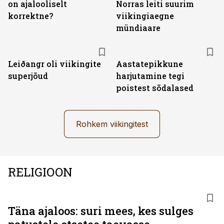
on ajalooliselt
Norras leiti suurim
korrektne?
viikingiaegne
mündiaare
Leiðangr oli viikingite
Aastatepikkune
superjõud
harjutamine tegi
poistest sõdalased
Rohkem viikingitest
RELIGIOON
Täna ajaloos: suri mees, kes sulges