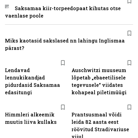
Saksamaa kiir-torpeedo­paat kihutas otse
vaenlase poole
Miks kaotasid sakslased nn lahingu Inglismaa
pärast?
Lendavad
Auschwitzi muuseum
lennukikandjad
lõpetab „ebaeetilisele
pidurdasid Saksamaa
tegevusele“ viidates
edasitungi
kohapeal piletimüügi
Himmleri alkeemik
Prantsusmaal võidi
muutis liiva kullaks
leida 82 aasta eest
röövitud Stradivariuse
viiul