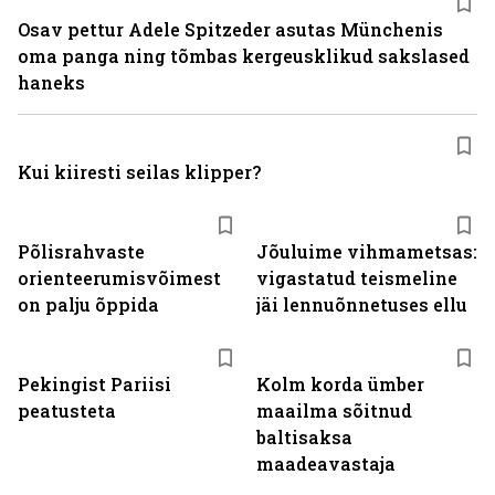
Osav pettur Adele Spitzeder asutas Münchenis
oma panga ning tõmbas kergeusklikud sakslased
haneks
Kui kiiresti seilas klipper?
Põlisrahvaste
Jõuluime vihmametsas:
orienteerumisvõimest
vigastatud teismeline
on palju õppida
jäi lennuõnnetuses ellu
Pekingist Pariisi
Kolm korda ümber
peatusteta
maailma sõitnud
baltisaksa
maadeavastaja