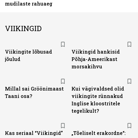
mudilaste rahuaeg
VIIKINGID
Viikingite lõbusad
Viikingid hankisid
jõulud
Põhja-Ameerikast
morsakihvu
Millal sai Gröönimaast
Kui vägivaldsed olid
Taani osa?
viikingite rünnakud
Inglise kloostritele
tegelikult?
Kas seriaal “Viikingid”
„Tõeliselt erakordne“: