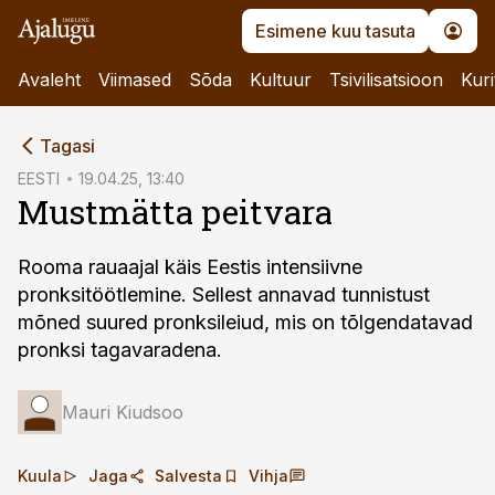
Esimene kuu tasuta
Avaleht
Viimased
Sõda
Kultuur
Tsivilisatsioon
Kuri
cebook
Tagasi
Twitter)
EESTI
19.04.25, 13:40
Mustmätta peitvara
kedIn
ail
Rooma rauaajal käis Eestis intensiivne
pronksitöötlemine. Sellest annavad tunnistust
k
mõned suured pronksileiud, mis on tõlgendatavad
pronksi tagavaradena.
Mauri Kiudsoo
Kuula
Jaga
Salvesta
Vihja