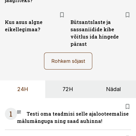
jäägriteks?
Kus asus algne
Bütsantslaste ja
eikellegimaa?
sassaniidide kibe
võitlus ida hingede
pärast
Rohkem sõjast
24H
72H
Nädal
1
Testi oma teadmisi selle ajalooteemalise
mälumänguga ning saad auhinna!