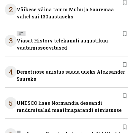
2
Väikese väina tamm Muhu ja Saaremaa
vahel sai 130aastaseks
ST
3
Viasat History telekanali augustikuu
vaatamissoovitused
4
Demetriose unistus saada uueks Aleksander
Suureks
5
UNESCO lisas Normandia dessandi
randumisalad maailmapärandi nimistusse