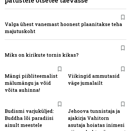
patustele otsetee taevasse
Valga ühest vanemast hoonest plaanitakse teha
majutuskoht
Miks on kirikute tornis kikas?
Mängi piibliteemalist
Viikingid ammutasid
mälumängu ja võid
väge jumalailt
võita auhinna!
Budismi varjuküljed:
Jehoova tunnistaja ja
Buddha lõi paradiisi
ajakirja Vahitorn
ainult meestele
asutaja hoiatas inimesi