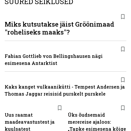
SUURED SEIKLUSED
Miks kutsutakse jäist Gröönimaad
"roheliseks maaks"?
Fabian Gottlieb von Bellingshausen nägi
esimesena Antarktist
Kaks kanget vulkaanikütti - Tempest Andersen ja
Thomas Jaggar reisisid purskelt purskele
Uus raamat
Üks õudsemaid
maadeavastustest ja
merereise ajaloos:
kuulsatest
„Tapke esimesena kõige