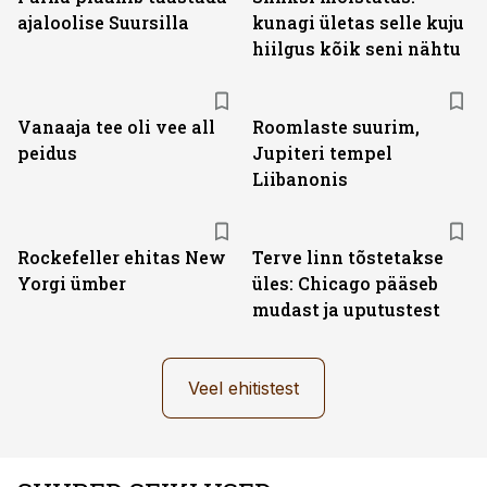
ajaloolise Suursilla
kunagi ületas selle kuju
hiilgus kõik seni nähtu
Vanaaja tee oli vee all
Roomlaste suurim,
peidus
Jupiteri tempel
Liibanonis
Rockefeller ehitas New
Terve linn tõstetakse
Yorgi ümber
üles: Chicago pääseb
mudast ja uputustest
Veel ehitistest