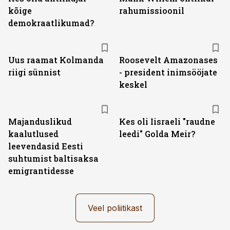
kõige
rahumissioonil
demokraatlikumad?
Uus raamat Kolmanda
Roosevelt Amazonases
riigi sünnist
- president inimsööjate
keskel
Majanduslikud
Kes oli Iisraeli "raudne
kaalutlused
leedi" Golda Meir?
leevendasid Eesti
suhtumist baltisaksa
emigrantidesse
Veel poliitikast