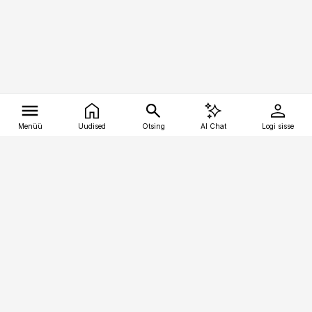
Menüü
Uudised
Otsing
AI Chat
Logi sisse
Vana-Lõuna 39/1, 19094 Tallinn
(+372) 667 0111
tellimiskeskus@aripaev.ee
Telli Imeline Ajalugu
Uudiskiri
Reklaam
Firmast