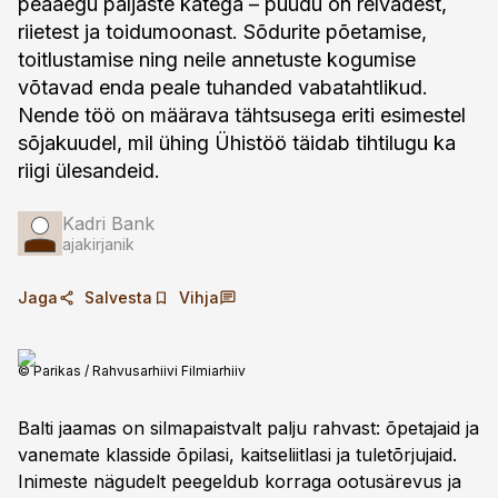
peaaegu paljaste kätega – puudu on relvadest,
riietest ja toidu­moonast. Sõdurite põetamise,
toitlustamise ning neile annetuste kogumise
võtavad enda peale tuhanded vabatahtlikud.
Nende töö on määrava tähtsusega eriti esimes­tel
sõjakuudel, mil ühing Ühistöö täidab tihtilugu ka
riigi ülesandeid.
Kadri Bank
ajakirjanik
Jaga
Salvesta
Vihja
© Parikas / Rahvusarhiivi Filmiarhiiv
Balti jaamas on silmapaistvalt palju rahvast: õpetajaid ja
vanemate klasside õpilasi, kaitse­liitlasi ja tuletõrjujaid.
Inimeste nägudelt peegeldub korraga ootus­ärevus ja