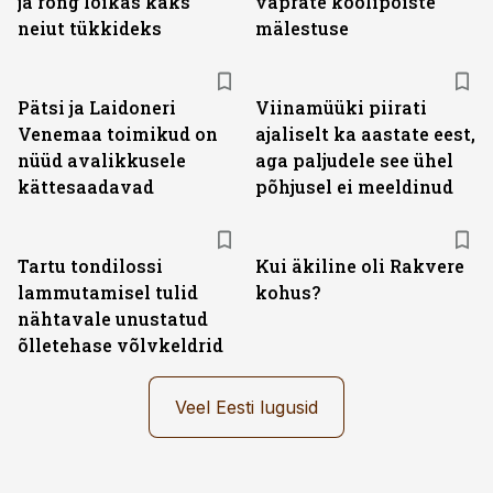
ja rong lõikas kaks
vaprate koolipoiste
neiut tükkideks
mälestuse
Pätsi ja Laidoneri
Viinamüüki piirati
Venemaa toimikud on
ajaliselt ka aastate eest,
nüüd avalikkusele
aga paljudele see ühel
kättesaadavad
põhjusel ei meeldinud
Tartu tondilossi
Kui äkiline oli Rakvere
lammutamisel tulid
kohus?
nähtavale unustatud
õlletehase võlvkeldrid
Veel Eesti lugusid