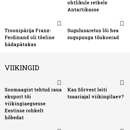
ohtlikule retkele
Antartikasse
Troonipärija Franz-
Sugulusaretus lõi hea
Ferdinand oli tõeline
sugupuuga tõukoerad
hädapätakas
VIIKINGID
Soomaagist tehtud raua
Kas Sõrvest leiti
eksport tõi
tsaariajal viikingilaev?
viikingiaegsesse
Eestisse rohkelt
hõbedat