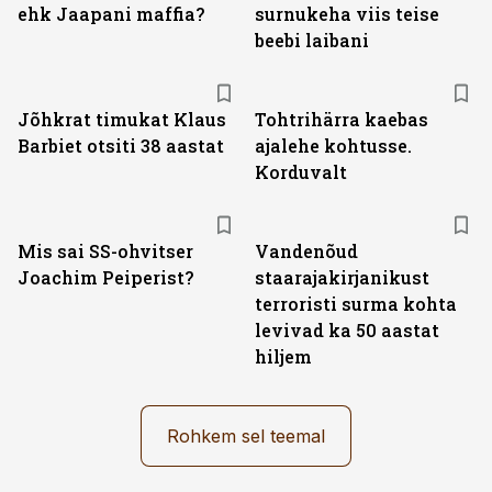
ehk Jaapani maffia?
surnukeha viis teise
beebi laibani
Jõhkrat timukat Klaus
Tohtrihärra kaebas
Barbiet otsiti 38 aastat
ajalehe kohtusse.
Korduvalt
Mis sai SS-ohvitser
Vandenõud
Joachim Peiperist?
staarajakirjanikust
terroristi surma kohta
levivad ka 50 aastat
hiljem
Rohkem sel teemal