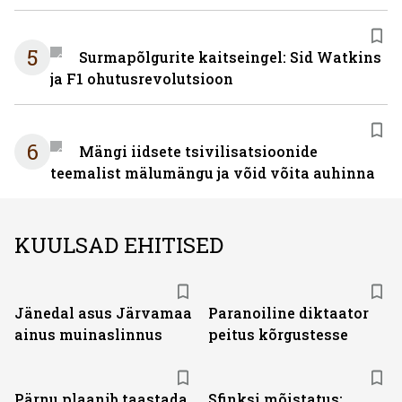
5
Surmapõlgurite kaitseingel: Sid Watkins
ja F1 ohutusrevolutsioon
6
Mängi iidsete tsivilisatsioonide
teemalist mälumängu ja võid võita auhinna
KUULSAD EHITISED
Jänedal asus Järvamaa
Paranoiline diktaator
ainus muinaslinnus
peitus kõrgustesse
Pärnu plaanib taastada
Sfinksi mõistatus: