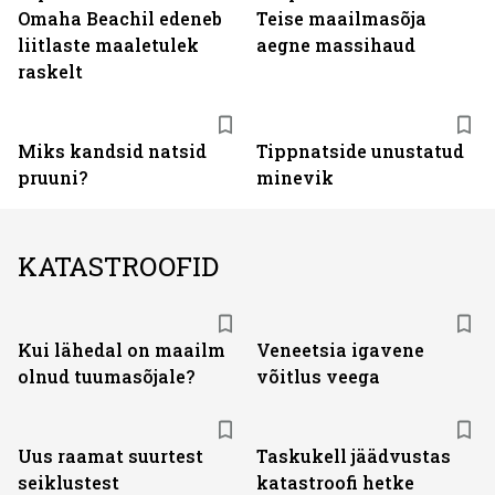
Omaha Beachil edeneb
Teise maailmasõja
liitlaste maaletulek
aegne massihaud
raskelt
Miks kandsid natsid
Tippnatside unustatud
pruuni?
minevik
KATASTROOFID
Kui lähedal on maailm
Veneetsia igavene
olnud tuumasõjale?
võitlus veega
Uus raamat suurtest
Taskukell jäädvustas
seiklustest
katastroofi hetke