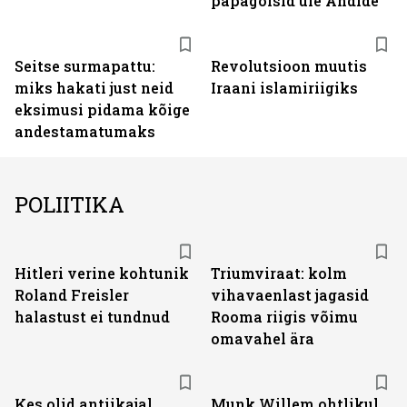
papagoisid üle Andide
Seitse surmapattu:
Revolutsioon muutis
miks hakati just neid
Iraani islamiriigiks
eksimusi pidama kõige
andestamatumaks
POLIITIKA
Hitleri verine kohtunik
Triumviraat: kolm
Roland Freisler
vihavaenlast jagasid
halastust ei tundnud
Rooma riigis võimu
omavahel ära
Kes olid antiikajal
Munk Willem ohtlikul