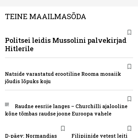
TEINE MAAILMASÕDA
Politsei leidis Mussolini palvekirjad
Hitlerile
Natside varastatud erootiline Rooma mosaiik
jõudis lõpuks koju
Raudne eesriie langes – Churchilli ajalooline
kõne tõmbas raudse joone Euroopa vahele
D-päev: Normandias
Filipiinide vetest leiti