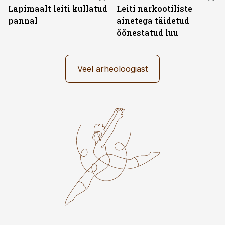
Lapimaalt leiti kullatud
Leiti narkootiliste
pannal
ainetega täidetud
õõnestatud luu
Veel arheoloogiast