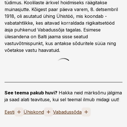
tüdimus. Koolilaste ärkvel hoidmiseks räägitakse
muinasjutte. Kõigest paar päeva varem, 8. detsembril
1918, oli asutatud ühing Ühistöö, mis koondab ­
vabatahtlikke, kes aitavad korraldada riigikaitse­tööd
äsja puhkenud Vabadus­sõja tagalas. Esimese
ülesandena on Balti jaama sisse seatud
vastuvõtmispunkt, kus antakse sõduritele süüa ning
võetakse vastu haavatuid.
See teema pakub huvi?
Hakka neid märksõnu jälgima
ja saad alati teavituse, kui sel teemal ilmub midagi uut!
Eesti
Ühiskond
Vabadussõda