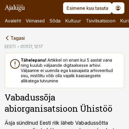
Esimene kuu tasuta
Avaleht
Viimased
Sõda
Kultuur
Tsivilisatsioon
Kuri
cebook
Tagasi
Twitter)
EESTI
01.11.17, 12:17
kedIn
Tähelepanu!
Artikkel on enam kui 5 aastat vana
ning kuulub väljaande digitaalsesse arhiivi.
ail
Väljaanne ei uuenda ega kaasajasta arhiveeritud
sisu, mistõttu võib olla vajalik kaasaegsete
k
allikatega tutvumine
Vabadussõja
abiorganisatsioon Ühistöö
Äsja sündinud Eesti riik läheb Vabadussõtta