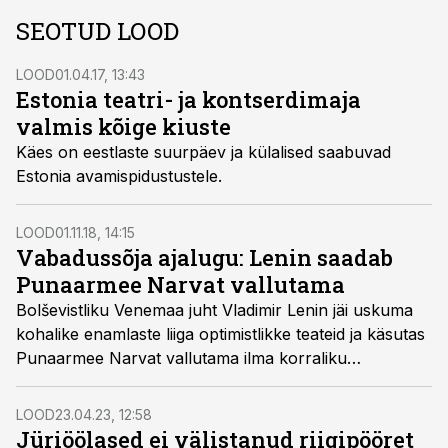
SEOTUD LOOD
LOOD
01.04.17, 13:43
Estonia teatri- ja kontserdimaja
valmis kõige kiuste
Käes on eestlaste suurpäev ja külalised saabuvad
Estonia avamispidustustele.
LOOD
01.11.18, 14:15
Vabadussõja ajalugu: Lenin saadab
Punaarmee Narvat vallutama
Bolševistliku Venemaa juht Vladimir Lenin jäi uskuma
kohalike enamlaste liiga optimistlikke teateid ja käsutas
Punaarmee Narvat vallutama ilma korraliku
ettevalmistuseta. Narvas tuli punastel peale kodumaale
igatsevate Saksa sõdurite rinda pista ka Eesti Vabariigi
LOOD
23.04.23, 12:58
esimeste sõjaväeüksustega.
Jüriöölased ei välistanud riigipööret