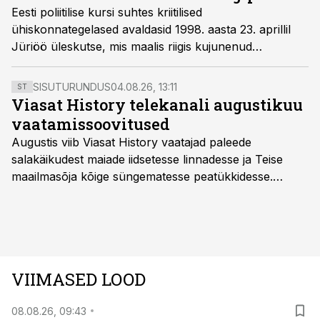
Eesti poliitilise kursi suhtes kriitilised
ühiskonnategelased avaldasid 1998. aasta 23. aprillil
Jüriöö üleskutse, mis maalis riigis kujunenud
olukorrast troostitu pildi.
SISUTURUNDUS
04.08.26, 13:11
ST
Viasat History telekanali augustikuu
vaatamissoovitused
Augustis viib Viasat History vaatajad paleede
salakäikudest maiade iidsetesse linnadesse ja Teise
maailmasõja kõige süngematesse peatükkidesse.
Kuninglike dünastiate intriigid, värsked arheoloogilised
avastused ning seni nägemata kaadrid Kolmanda riigi
argielust avavad ajaloo tuntud sündmused täiesti uuest
vaatenurgast. Viasat History on saadaval kõikide Eesti
teleoperaatorite kaudu. Tutvu telekavaga:
VIIMASED LOOD
viasathistory.eu/ee
08.08.26, 09:43