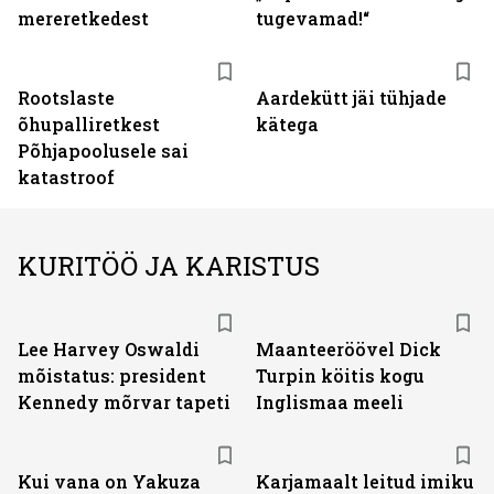
mereretkedest
tugevamad!“
Rootslaste
Aardekütt jäi tühjade
õhupalliretkest
kätega
Põhjapoolusele sai
katastroof
KURITÖÖ JA KARISTUS
Lee Harvey Oswaldi
Maanteeröövel Dick
mõistatus: president
Turpin köitis kogu
Kennedy mõrvar tapeti
Inglismaa meeli
Kui vana on Yakuza
Karjamaalt leitud imiku