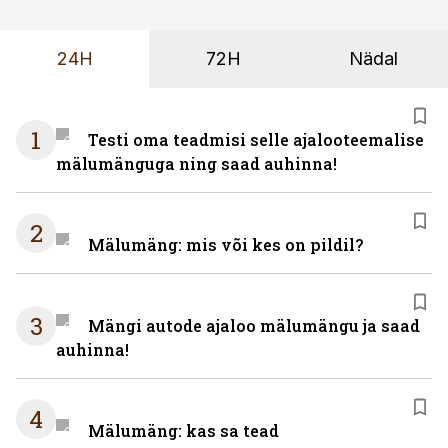
24H
72H
Nädal
1
Testi oma teadmisi selle ajalooteemalise
mälumänguga ning saad auhinna!
2
Mälumäng: mis või kes on pildil?
3
Mängi autode ajaloo mälumängu ja saad
auhinna!
4
Mälumäng: kas sa tead