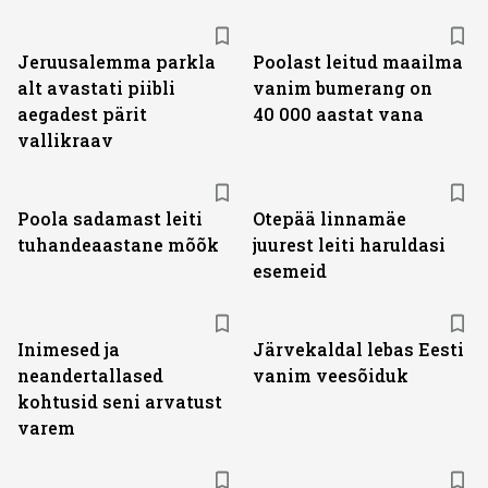
Jeruusalemma parkla
Poolast leitud maailma
alt avastati piibli
vanim bumerang on
aegadest pärit
40 000 aastat vana
vallikraav
Poola sadamast leiti
Otepää linnamäe
tuhandeaastane mõõk
juurest leiti haruldasi
esemeid
Inimesed ja
Järvekaldal lebas Eesti
neandertallased
vanim veesõiduk
kohtusid seni arvatust
varem