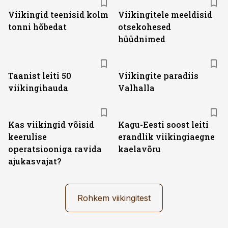
Viikingid teenisid kolm
Viikingitele meeldisid
tonni hõbedat
otsekohesed
hüüdnimed
Taanist leiti 50
Viikingite paradiis
viikingihauda
Valhalla
Kas viikingid võisid
Kagu-Eesti soost leiti
keerulise
erandlik viikingiaegne
operatsiooniga ravida
kaelavõru
ajukasvajat?
Rohkem viikingitest