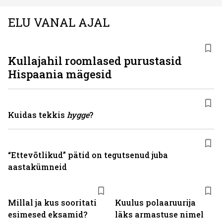
ELU VANAL AJAL
Kullajahil roomlased purustasid
Hispaania mägesid
Kuidas tekkis
hygge
?
“Ettevõtlikud” pätid on tegutsenud juba
aastakümneid
Millal ja kus sooritati
Kuulus polaaruurija
esimesed eksamid?
läks armastuse nimel