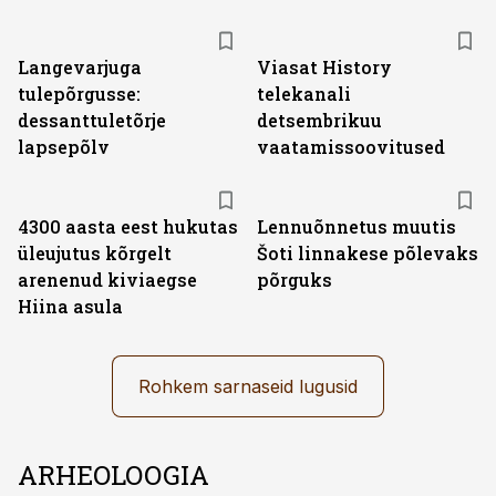
ST
Langevarjuga
Viasat History
tulepõrgusse:
telekanali
dessanttuletõrje
detsembrikuu
lapsepõlv
vaatamissoovitused
4300 aasta eest hukutas
Lennuõnnetus muutis
üleujutus kõrgelt
Šoti linnakese põlevaks
arenenud kiviaegse
põrguks
Hiina asula
Rohkem sarnaseid lugusid
ARHEOLOOGIA