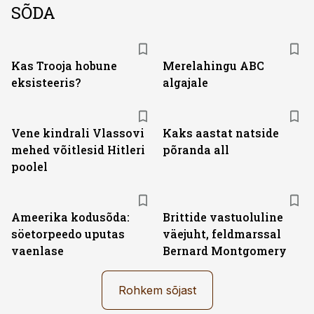
SÕDA
Kas Trooja hobune
Merelahingu ABC
eksisteeris?
algajale
Vene kindrali Vlassovi
Kaks aastat natside
mehed võitlesid Hitleri
põranda all
poolel
Ameerika kodusõda:
Brittide vastuoluline
söetorpeedo uputas
väejuht, feldmarssal
vaenlase
Bernard Montgomery
Rohkem sõjast