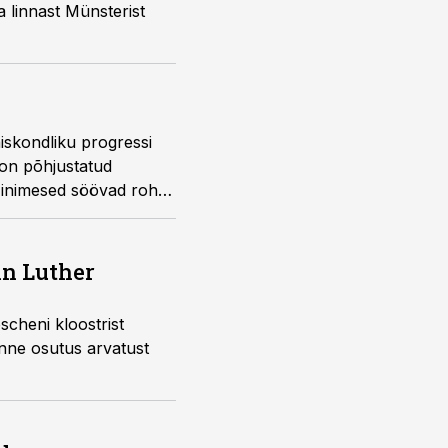
 linnast Münsterist
hiskondliku progressi
d on põhjustatud
l inimesed söövad rohtu
in Luther
cheni kloostrist
sanne osutus arvatust