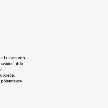
ahv Ludwig von
uvides oli ta
0
lu­poega.
d põletatakse