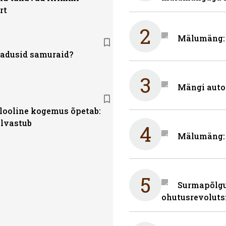
rt
2
Mälumäng: m
kadusid samuraid?
3
Mängi auto
alooline kogemus õpetab:
elvastub
4
Mälumäng: 
5
Surmapõlgur
ohutusrevoluts