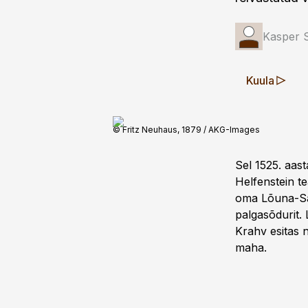
Kasper S
Kuula
© Fritz Neuhaus, 1879 / AKG-Images
Sel 1525. aas
Helfenstein t
oma Lõuna-Sak
palgasõdurit. 
Krahv esitas n
maha.