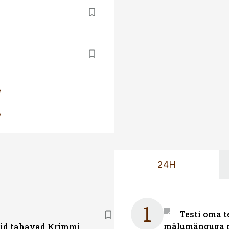
24H
1
Testi oma t
mälumänguga n
gid tahavad Krimmi