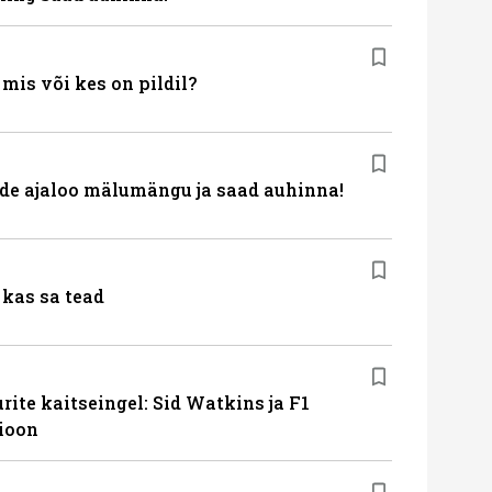
is või kes on pildil?
de ajaloo mälumängu ja saad auhinna!
kas sa tead
ite kaitseingel: Sid Watkins ja F1
ioon