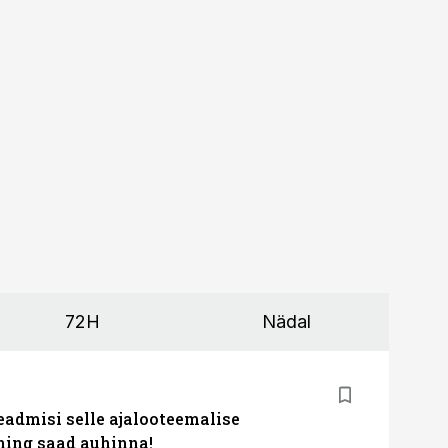
72H
Nädal
eadmisi selle ajalooteemalise
ing saad auhinna!