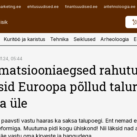
arketing.ee
ehitusuudised.ee
finantsuudised.ee
aritehnoloogia.ee
Kuritöö ja karistus
Tehnika
Seiklused
Arheoloogia
E
.11.24, 05:44
matsiooniaegsed rahut
sid Euroopa põllud talu
a üle
 paavsti vastu haaras ka saksa talupoegi. Ent nemad e
reformiga. Muutuma pidi kogu ühiskond! Nii läksid nad a
väe vastu oma kirveste ja hangudega.