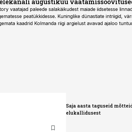
telekanali augustikuu vaatamissoovituse
story vaatajad paleede salakäikudest maiade iidsetesse linna
matesse peatükkidesse. Kuninglike dünastiate intriigid, vär
gemata kaadrid Kolmanda riigi argielust avavad ajaloo tuntu
sat History on saadaval kõikide Eesti teleoperaatorite kaud
Saja aasta taguseid mõttei
elukallidusest