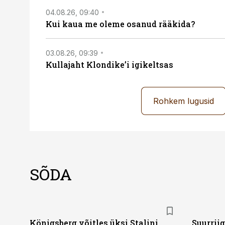
04.08.26, 09:40
Kui kaua me oleme osanud rääkida?
03.08.26, 09:39
Kullajaht Klondike’i igikeltsas
Rohkem lugusid
SÕDA
Königsberg võitles üksi Stalini
Suurrii