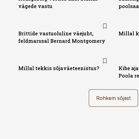
vägede vastu
poolsaa
Brittide vastuoluline väejuht,
Millal 
feldmarssal Bernard Montgomery
Millal tekkis sõjaväeteenistus?
Kibe aj
Poola r
Rohkem sõjast