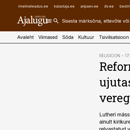
ehitusuudised.ee
raamatupidaja.ee
imelineteadus.ee
kalastaja.ee
aripaev.ee
dv.ee
bestm
finantsuudised.ee
toostusuudised.ee
aritehnoloogia.ee
Avaleht
Viimased
Sõda
Kultuur
Tsivilisatsioon
cebook
RELIGIOON
17
Refor
Twitter)
kedIn
ujuta
ail
vereg
k
Lutheri mäss
ainult kiriku
relvastatud 