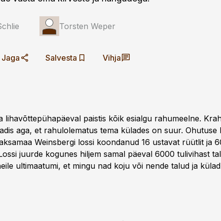
chlie
Torsten Weper
Jaga
Salvesta
Vihja
ta lihavõttepühapäeval paistis kõik esialgu rahumeelne. Kr
eadis aga, et rahulolematus tema külades on suur. Ohutuse h
samaa ­Weinsbergi lossi koondanud 16 ­ustavat rüütlit ja 6
Lossi juurde kogunes hiljem samal päeval 6000 ­tulivihast ta
eile ultimaatumi, et mingu nad koju või nende talud ja küla