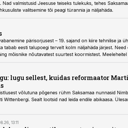
. Nad valmistusid Jeesuse teiseks tulekuks, tehes Saksamaa
suliste valitsemine tõi peagi türannia ja näljahäda.
s
vabanemine pärisorjusest – 19. sajand on kiire tehnilise ja ü
ta tabab eesti talupoegi tervelt kolm näljahäda järjest. Nee
ning mõisnike nõutavatest suurtest koormistest. Meeleheite
utru.
gu: lugu sellest, kuidas reformaator Mart
us
ristlusest võlutuna põgenes rühm Saksamaa nunnasid Nimbs
ti Wittenbergi. Sealt lootsid nad leida endile abikaasa. Üle
8.26, 13:11