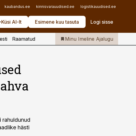
Iseteenindus
kaubandus.ee
kinnisvarauudised.ee
logistikauudised.ee
mu.ee
Telli Imeline Ajalugu
Küsi AI-lt
Esimene kuu tasuta
Logi sisse
esti
Raamatud
Minu Imeline Ajalugu
used
rahva
i rahuldunud
adlike hästi