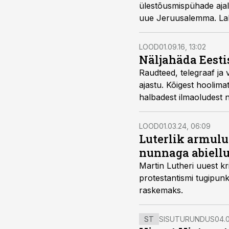
ülestõusmispühade ajal
uue Jeruusalemma. Lahku
LOOD
01.09.16, 13:02
Näljahäda Eesti
Raudteed, telegraaf ja 
ajastu. Kõigest hoolima
halbadest ilmaoludest 
ning keedavad tuhast p
LOOD
01.03.24, 06:09
Luterlik armulu
nunnaga abiell
Martin Lutheri uuest k
protestantismi tugipunk
raskemaks.
ST
SISUTURUNDUS
04.0