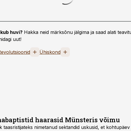
kub huvi?
Hakka neid märksõnu jälgima ja saad alati teavitu
idagi uut!
evolutsioonid
Ühiskond
abaptistid haarasid Münsteris võimu
k taasristijateks nimetanud sektandid uskusid, et kohtupäev