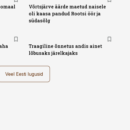
tomaal
Võrtsjärve äärde maetud naisele
oli kaasa pandud Rootsi öör ja
südasõlg
maha
Traagiline õnnetus andis ainet
lõbusaks järelkajaks
Veel Eesti lugusid