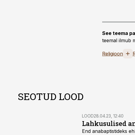
See teema pa
teemal ilmub m
Religioon
R
SEOTUD LOOD
LOOD
28.04.23, 12:40
Lahkusulised an
End anabaptistideks eh