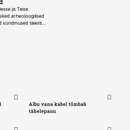
d
desse ja Teise
sked arheoloogilised
d sündmused täiesti
u. Tutvu telekavaga:
d
Albu vana kabel tõmbab
tähelepanu