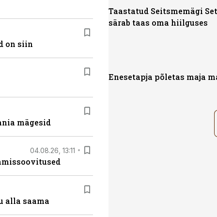
Taastatud Seitsmemägi Se
särab taas oma hiilguses
 on siin
Enesetapja põletas maja 
ania mägesid
04.08.26, 13:11
tamissoovitused
u alla saama