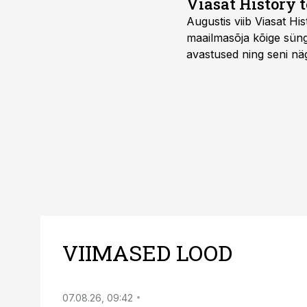
Viasat History 
Augustis viib Viasat Hi
maailmasõja kõige sünge
avastused ning seni nä
uuest vaatenurgast. Via
viasathistory.eu/ee
VIIMASED LOOD
07.08.26, 09:42