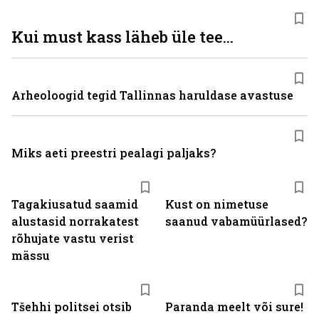
Kui must kass läheb üle tee...
Arheoloogid tegid Tallinnas haruldase avastuse
Miks aeti preestri pealagi paljaks?
Tagakiusatud saamid
Kust on nimetuse
alustasid norrakatest
saanud vabamüürlased?
rõhujate vastu verist
mässu
Tšehhi politsei otsib
Paranda meelt või sure!