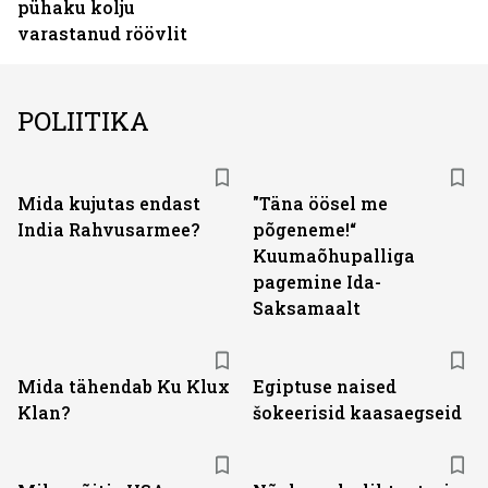
pühaku kolju
varastanud röövlit
POLIITIKA
Mida kujutas endast
"Täna öösel me
India Rahvusarmee?
põgeneme!“
Kuumaõhupalliga
pagemine Ida-
Saksamaalt
Mida tähendab Ku Klux
Egiptuse naised
Klan?
šokeerisid kaasaegseid