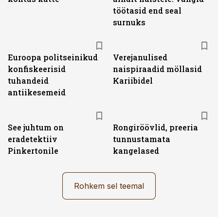
töötasid end seal
surnuks
Euroopa politseinikud
Verejanulised
konfiskeerisid
naispiraadid möllasid
tuhandeid
Kariibidel
antiikesemeid
See juhtum on
Rongiröövlid, preeria
eradetektiiv
tunnustamata
Pinkertonile
kangelased
Rohkem sel teemal