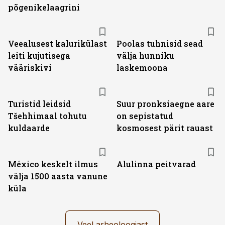
põgenikelaagrini
Veealusest kalurikülast
Poolas tuhnisid sead
leiti kujutisega
välja hunniku
vääriskivi
laskemoona
Turistid leidsid
Suur pronksiaegne aare
Tšehhimaal tohutu
on sepistatud
kuldaarde
kosmosest pärit rauast
México keskelt ilmus
Alulinna peitvarad
välja 1500 aasta vanune
küla
Veel arheoloogiast