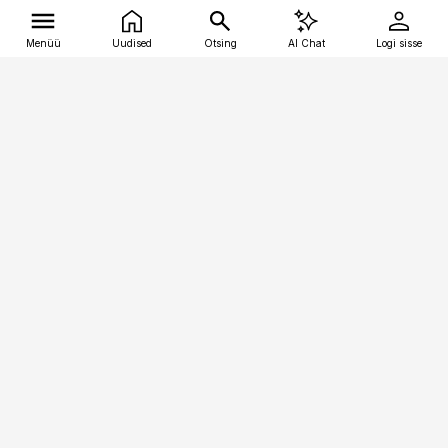
Menüü
Uudised
Otsing
AI Chat
Logi sisse
Vana-Lõuna 39/1, 19094 Tallinn
(+372) 667 0111
tellimiskeskus@aripaev.ee
Telli Imeline Ajalugu
Uudiskiri
Reklaam
Firmast
Sisu kasutamisõigused
Ajakirjaniku
eetikakoodeks
Üldtingimused
Privaatsustingimused
Küpsiste poliitika
KKK
Eesti Meediaettevõtete
Eelistuste haldamine
Liit