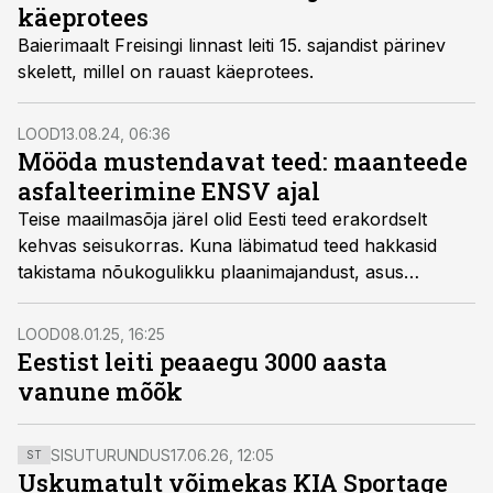
käeprotees
Baierimaalt Freisingi linnast leiti 15. sajandist pärinev
skelett, millel on rauast käeprotees.
LOOD
13.08.24, 06:36
Mööda mustendavat teed: maanteede
asfalteerimine ENSV ajal
Teise maailmasõja järel olid Eesti teed erakordselt
kehvas seisukorras. Kuna läbimatud teed hakkasid
takistama nõukogulikku plaanimajandust, asus
okupatsioonivõim teid mustkattega katma. Terava
taibuga ratsionaliseerijad-leiutajad aitasid ülesandega
LOOD
08.01.25, 16:25
toime tulla.
Eestist leiti peaaegu 3000 aasta
vanune mõõk
SISUTURUNDUS
17.06.26, 12:05
ST
Uskumatult võimekas KIA Sportage