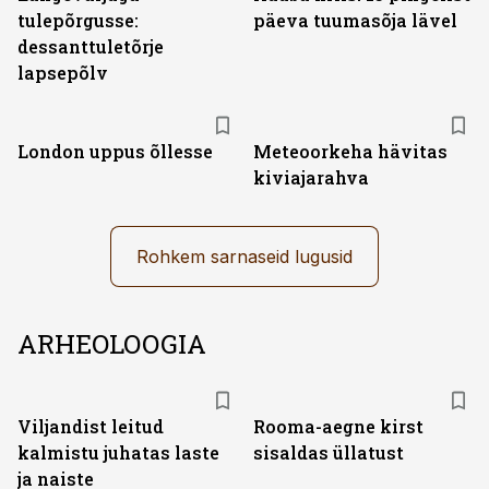
tulepõrgusse:
päeva tuumasõja lävel
dessanttuletõrje
lapsepõlv
London uppus õllesse
Meteoorkeha hävitas
kiviajarahva
Rohkem sarnaseid lugusid
ARHEOLOOGIA
Viljandist leitud
Rooma-aegne kirst
kalmistu juhatas laste
sisaldas üllatust
ja naiste