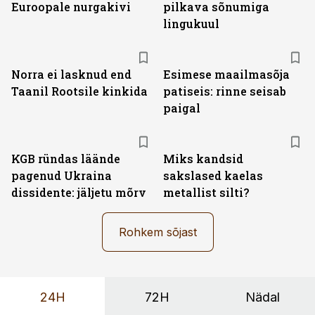
Euroopale nurgakivi
pilkava sõnumiga
lingukuul
Norra ei lasknud end
Esimese maailmasõja
Taanil Rootsile kinkida
patiseis: rinne seisab
paigal
KGB ründas läände
Miks kandsid
pagenud Ukraina
sakslased kaelas
dissidente: jäljetu mõrv
metallist silti?
Rohkem sõjast
24H
72H
Nädal