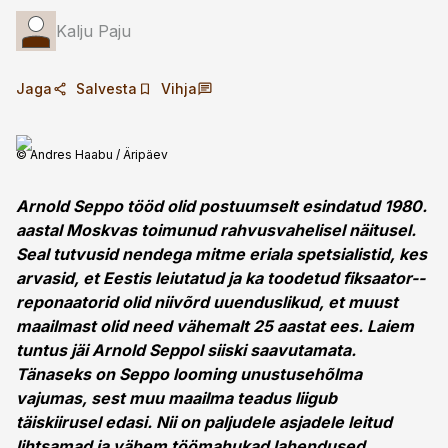
Kalju Paju
Jaga
Salvesta
Vihja
© Andres Haabu / Äripäev
Arnold Seppo tööd olid postuumselt esindatud 1980.
aastal Moskvas ­toimunud rahvusvahelisel näitusel.
Seal tutvusid nendega mitme eriala spetsialistid, kes
arvasid, et Eestis ­leiutatud ja ka toodetud fiksaator-­
reponaatorid olid niivõrd uuenduslikud, et muust
maailmast olid need vähemalt 25 aastat ees.
Laiem
tuntus jäi Arnold Seppol siiski saavutamata.
Tänaseks on Seppo looming unus­tusehõlma
vajumas, sest muu maa­ilma teadus liigub
täiskiirusel ­edasi. Nii on paljudele asjadele leitud
lihtsamad ja vähem töö­mahukad lahendused.