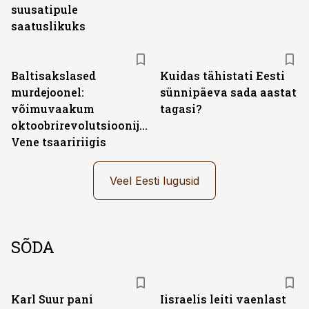
suusatipule
saatuslikuks
Baltisakslased
Kuidas tähistati Eesti
murdejoonel:
sünnipäeva sada aastat
võimuvaakum
tagasi?
oktoobrirevolutsioonijärgses
Vene tsaaririigis
Veel Eesti lugusid
SÕDA
Karl Suur pani
Iisraelis leiti vaenlast