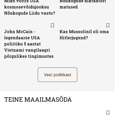
Miks võitis USA
Nõukogude diktaatori
kosmosevõidujooksu
matused
Nõukogude Liidu vastu?
John McCain -
Kas Mussolinil oli oma
legendaarse USA
Hitlerjugend?
poliitiku 5 aastat
Vietnami vangilaagri
põrgulikes tingimustes
Veel poliitikast
TEINE MAAILMASÕDA