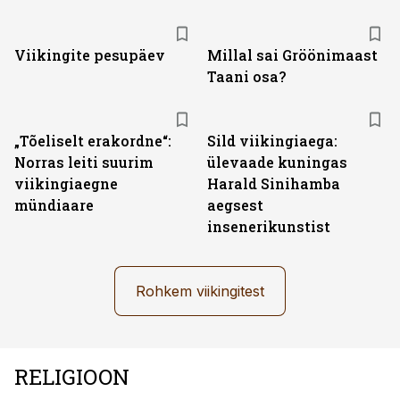
Viikingite pesupäev
Millal sai Gröönimaast
Taani osa?
„Tõeliselt erakordne“:
Sild viikingiaega:
Norras leiti suurim
ülevaade kuningas
viikingiaegne
Harald Sinihamba
mündiaare
aegsest
insenerikunstist
Rohkem viikingitest
RELIGIOON