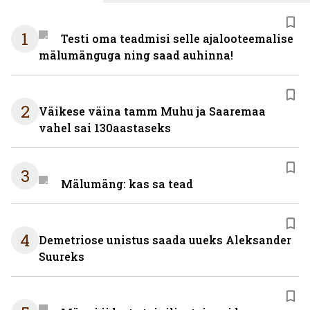
1
Testi oma teadmisi selle ajalooteemalise
mälumänguga ning saad auhinna!
2
Väikese väina tamm Muhu ja Saaremaa
vahel sai 130aastaseks
3
Mälumäng: kas sa tead
4
Demetriose unistus saada uueks Aleksander
Suureks