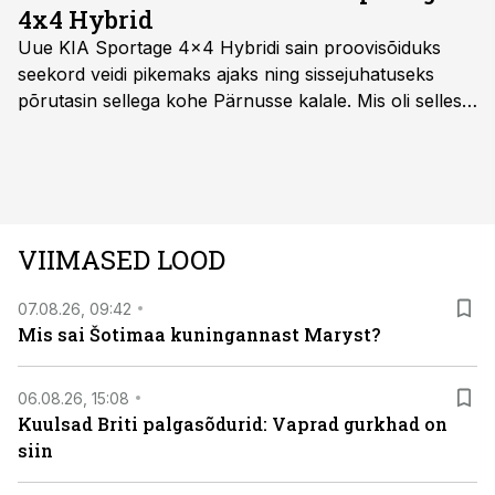
4x4 Hybrid
Uue KIA Sportage 4x4 Hybridi sain proovisõiduks
seekord veidi pikemaks ajaks ning sissejuhatuseks
põrutasin sellega kohe Pärnusse kalale. Mis oli selles
autos head ja millised olid vead saab teada, kui lugeda
läbi järgnev lugu.
VIIMASED LOOD
07.08.26, 09:42
Mis sai Šotimaa kuningannast Maryst?
06.08.26, 15:08
Kuulsad Briti palgasõdurid: Vaprad gurkhad on
siin