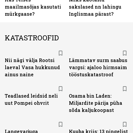
maailmasõjas kasutati
sakslased nn lahingu
mürkgaase?
Inglismaa pärast?
KATASTROOFID
Nii nägi välja Rootsi
Lämmatav surm saabus
laeval Vasa hukkunud
vargsi: ajaloo hirmsaim
ainus naine
tööstuskatastroof
Teadlased leidsid neli
Osama bin Laden:
uut Pompei ohvrit
Miljardite pärija püha
sõda kaljukoopast
Langevarjuga
Kuuba kriis: 13 pingelist