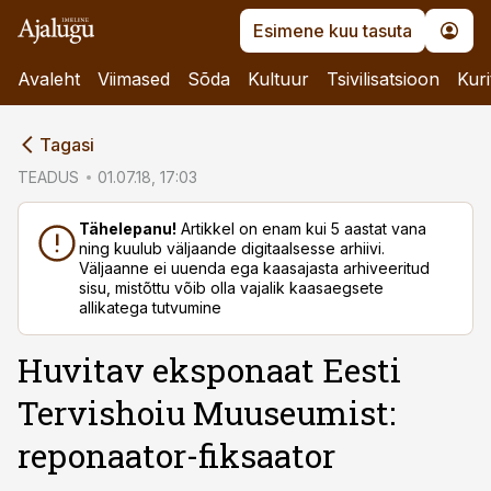
Esimene kuu tasuta
Avaleht
Viimased
Sõda
Kultuur
Tsivilisatsioon
Kuri
cebook
Tagasi
Twitter)
TEADUS
01.07.18, 17:03
kedIn
Tähelepanu!
Artikkel on enam kui 5 aastat vana
ning kuulub väljaande digitaalsesse arhiivi.
ail
Väljaanne ei uuenda ega kaasajasta arhiveeritud
sisu, mistõttu võib olla vajalik kaasaegsete
k
allikatega tutvumine
Huvitav eksponaat Eesti
Tervishoiu Muuseumist:
reponaator-fiksaator