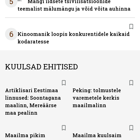
5
Mängi iidsete tsivilisatsioonide
teemalist mälumängu ja võid võita auhinna
6
Kinoomanik loopis konkurentidele kaikaid
kodaratesse
KUULSAD EHITISED
Artiklisari Eestimaa
Peking: tolmustele
linnused: Soontagana
varemetele kerkis
maalinn, Mereäärse
maailmalinn
maa pealinn
Maailma pikim
Maailma kuulsaim