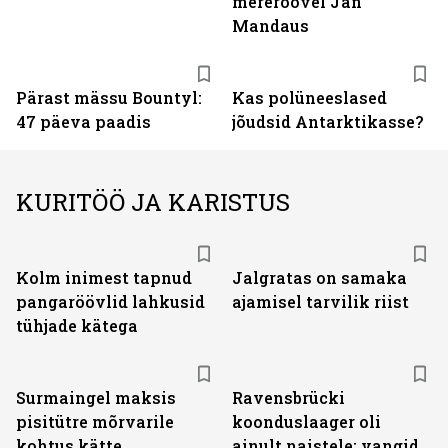
mereröövel Jan
Mandaus
Pärast mässu Bountyl:
Kas polüneeslased
47 päeva paadis
jõudsid Antarktikasse?
KURITÖÖ JA KARISTUS
Kolm inimest tapnud
Jalgratas on samaka
pangaröövlid lahkusid
ajamisel tarvilik riist
tühjade kätega
Surmaingel maksis
Ravensbrücki
pisitütre mõrvarile
koonduslaager oli
kohtus kätte
ainult naistele: vangid