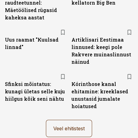
raudteetunnel:
kellatorn Big Ben
Mäetöölised rügasid
kaheksa aastat
Uus raamat "Kuulsad
Artiklisari Eestimaa
linnad"
linnused: keegi pole
Rakvere muinaslinnust
näinud
Sfinksi mõistatus:
Kórinthose kanal
kunagi ületas selle kuju
ehitamine: kreeklased
hiilgus kõik seni nähtu
unustasid jumalate
hoiatused
Veel ehitistest