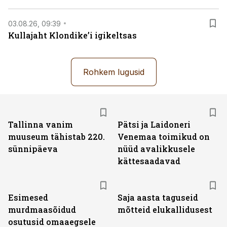
03.08.26, 09:39
Kullajaht Klondike’i igikeltsas
Rohkem lugusid
Tallinna vanim
Pätsi ja Laidoneri
muuseum tähistab 220.
Venemaa toimikud on
sünnipäeva
nüüd avalikkusele
kättesaadavad
Esimesed
Saja aasta taguseid
murdmaasõidud
mõtteid elukallidusest
osutusid omaaegsele