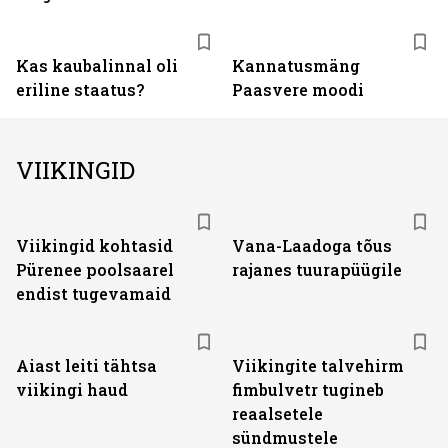
Kas kaubalinnal oli
Kannatusmäng
eriline staatus?
Paasvere moodi
VIIKINGID
Viikingid kohtasid
Vana-Laadoga tõus
Pürenee poolsaarel
rajanes tuurapüügile
endist tugevamaid
Aiast leiti tähtsa
Viikingite talvehirm
viikingi haud
fimbulvetr tugineb
reaalsetele
sündmustele