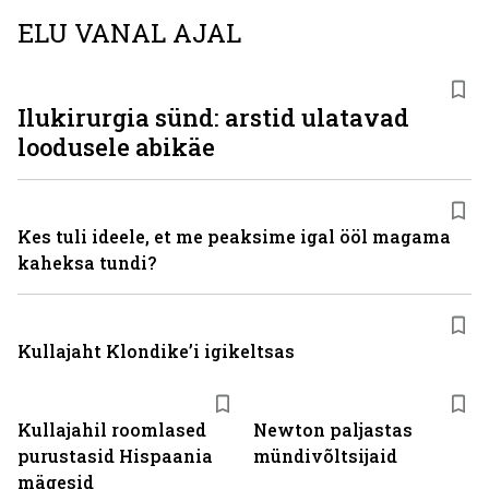
ELU VANAL AJAL
Ilukirurgia sünd: arstid ulatavad
loodusele abikäe
Kes tuli ideele, et me peaksime igal ööl magama
kaheksa tundi?
Kullajaht Klondike’i igikeltsas
Kullajahil roomlased
Newton paljastas
purustasid Hispaania
mündivõltsijaid
mägesid