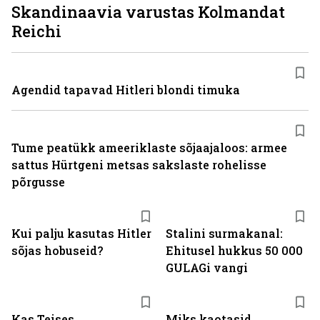
Skandinaavia varustas Kolmandat
Reichi
Agendid tapavad Hitleri blondi timuka
Tume peatükk ameeriklaste sõjaajaloos: armee
sattus Hürtgeni metsas sakslaste rohelisse
põrgusse
Kui palju kasutas Hitler
Stalini surmakanal:
sõjas hobuseid?
Ehitusel hukkus 50 000
GULAGi vangi
Kas Teises
Miks kaotasid