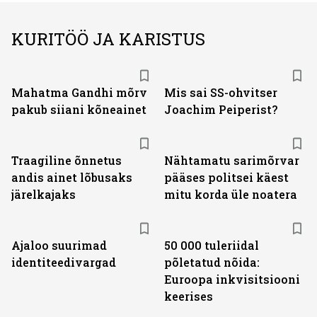
KURITÖÖ JA KARISTUS
Mahatma Gandhi mõrv
Mis sai SS-ohvitser
pakub siiani kõneainet
Joachim Peiperist?
Traagiline õnnetus
Nähtamatu sarimõrvar
andis ainet lõbusaks
pääses politsei käest
järelkajaks
mitu korda üle noatera
Ajaloo suurimad
50 000 tuleriidal
identiteedivargad
põletatud nõida:
Euroopa inkvisitsiooni
keerises