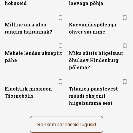
hobuseid
laevaga põhja
Milline on ajaloo
Kaevanduspõlengu
rängim hairünnak?
ohver sai nime
Mehele lendas uksepiit
Miks süttis hiigelsuur
pähe
õhulaev Hindenburg
põlema?
Eluohtlik missioon
Titanicu päästevest
Tšornobõlis
müüdi oksjonil
hiigelsumma eest
Rohkem sarnaseid lugusid