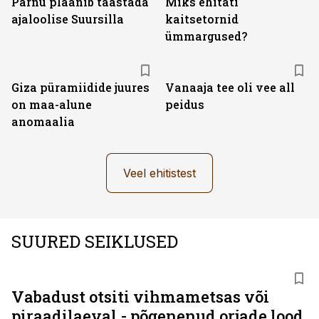
Pärnu plaanib taastada
Miks ehitati
ajaloolise Suursilla
kaitsetornid
ümmargused?
Giza püramiidide juures
Vanaaja tee oli vee all
on maa-alune
peidus
anomaalia
Veel ehitistest
SUURED SEIKLUSED
Vabadust otsiti vihmametsas või
piraadilaeval - põgenenud orjade lood