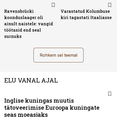
Ravensbrücki
Varastatud Kolumbuse
koonduslaager oli
kiri tagastati Itaaliasse
ainult naistele: vangid
töötasid end seal
surnuks
Rohkem sel teemal
ELU VANAL AJAL
Inglise kuningas muutis
tätoveerimise Euroopa kuningate
seas moeasjaks