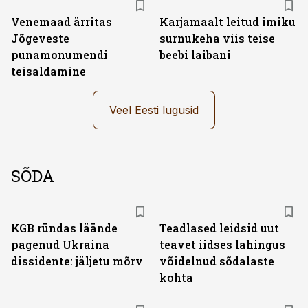
Venemaad ärritas
Karjamaalt leitud imiku
Jõgeveste
surnukeha viis teise
punamonumendi
beebi laibani
teisaldamine
Veel Eesti lugusid
SÕDA
KGB ründas läände
Teadlased leidsid uut
pagenud Ukraina
teavet iidses lahingus
dissidente: jäljetu mõrv
võidelnud sõdalaste
kohta