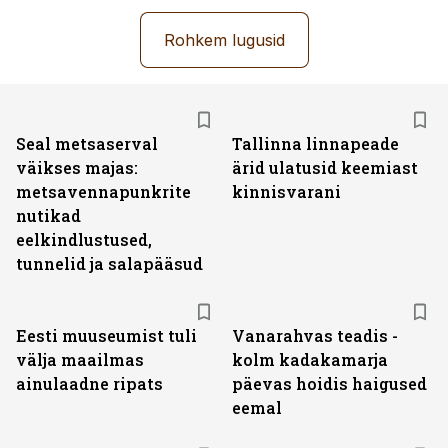
Rohkem lugusid
Seal metsaserval
Tallinna linnapeade
väikses majas:
ärid ulatusid keemiast
metsavennapunkrite
kinnisvarani
nutikad
eelkindlustused,
tunnelid ja salapääsud
Eesti muuseumist tuli
Vanarahvas teadis -
välja maailmas
kolm kadakamarja
ainulaadne ripats
päevas hoidis haigused
eemal