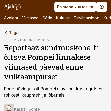
Esimene kuu tasuta
Avaleht
Viimased
Sõda
Kultuur
Tsivilisatsioon
Kuri
cebook
Tagasi
Twitter)
TSIVILISATSIOON
09.10.24, 06:57
Reportaaž sündmuskohalt:
kedIn
õitsva Pompei linnakese
ail
viimased päevad enne
k
vulkaanipurset
Enne hävingut oli Pompei elav linn, kus tegutses
rohkesti kaupmehi ja lõbunaisi.
Kasper Schlie