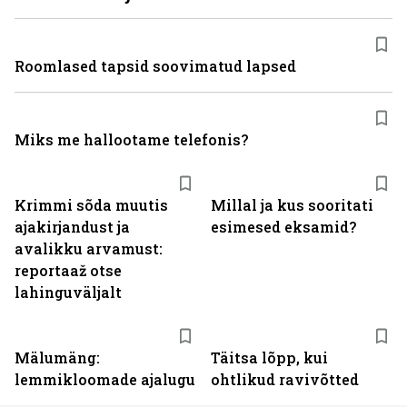
Roomlased tapsid soovimatud lapsed
Miks me hallootame telefonis?
Krimmi sõda muutis
Millal ja kus sooritati
ajakirjandust ja
esimesed eksamid?
avalikku arvamust:
reportaaž otse
lahinguväljalt
Mälumäng:
Täitsa lõpp, kui
lemmikloomade ajalugu
ohtlikud ravivõtted