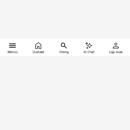
Menüü
Uudised
Otsing
AI Chat
Logi sisse
Vana-Lõuna 39/1, 19094 Tallinn
(+372) 667 0111
tellimiskeskus@aripaev.ee
Telli Imeline Ajalugu
Uudiskiri
Reklaam
Firmast