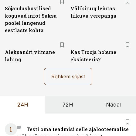
Sõjandushuvilised
Välikirurg leiutas
koguvad infot Saksa
liikuva verepanga
poolel langenud
eestlaste kohta
Aleksandri viimane
Kas Trooja hobune
lahing
eksisteeris?
Rohkem sõjast
24H
72H
Nädal
1
Testi oma teadmisi selle ajalooteemalise