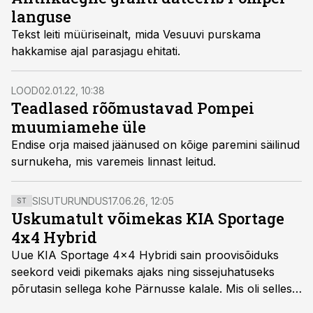
languse
Tekst leiti müüriseinalt, mida Vesuuvi purskama
hakkamise ajal parasjagu ehitati.
LOOD
02.01.22, 10:38
Teadlased rõõmustavad Pompei
muumiamehe üle
Endise orja maised jäänused on kõige paremini säilinud
surnukeha, mis varemeis linnast leitud.
SISUTURUNDUS
17.06.26, 12:05
ST
Uskumatult võimekas KIA Sportage
4x4 Hybrid
Uue KIA Sportage 4x4 Hybridi sain proovisõiduks
seekord veidi pikemaks ajaks ning sissejuhatuseks
põrutasin sellega kohe Pärnusse kalale. Mis oli selles
autos head ja millised olid vead saab teada, kui lugeda