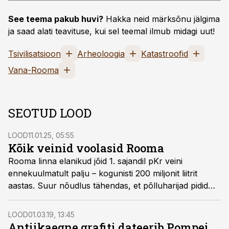
See teema pakub huvi?
Hakka neid märksõnu jälgima
ja saad alati teavituse, kui sel teemal ilmub midagi uut!
Tsivilisatsioon
Arheoloogia
Katastroofid
Vana-Rooma
SEOTUD LOOD
LOOD
11.01.25, 05:55
Kõik veinid voolasid Rooma
Rooma linna elanikud jõid 1. sajandil pKr veini
ennekuulmatult palju – kogunisti 200 miljonit liitrit
aastas. Suur nõudlus tähendas, et põlluharijad pidid
end pidevalt täiendama ning peagi hakkasid üle kogu
Itaalia kerkima veinimajandid, mis tootsid sama palju
LOOD
01.03.19, 13:45
kui mõni suur tehas tänapäeval.
Antiikaegne grafiti dateerib Pompei