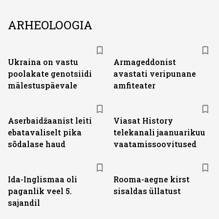
ARHEOLOOGIA
Ukraina on vastu
Armageddonist
poolakate genotsiidi
avastati veripunane
mälestuspäevale
amfiteater
ST
Aserbaidžaanist leiti
Viasat History
ebatavaliselt pika
telekanali jaanuarikuu
sõdalase haud
vaatamissoovitused
Ida-Inglismaa oli
Rooma-aegne kirst
paganlik veel 5.
sisaldas üllatust
sajandil