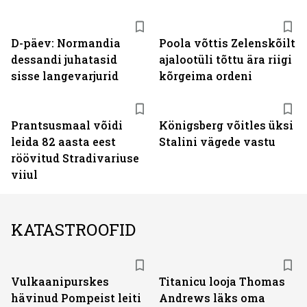
D-päev: Normandia
Poola võttis Zelenskõilt
dessandi juhatasid
ajalootüli tõttu ära riigi
sisse langevarjurid
kõrgeima ordeni
Prantsusmaal võidi
Königsberg võitles üksi
leida 82 aasta eest
Stalini vägede vastu
röövitud Stradivariuse
viiul
KATASTROOFID
Vulkaanipurskes
Titanicu looja Thomas
hävinud Pompeist leiti
Andrews läks oma