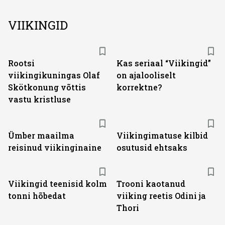
VIIKINGID
Rootsi
Kas seriaal “Viikingid”
viikingikuningas Olaf
on ajalooliselt
Skötkonung võttis
korrektne?
vastu kristluse
Ümber maailma
Viikingimatuse kilbid
reisinud viikinginaine
osutusid ehtsaks
Viikingid teenisid kolm
Trooni kaotanud
tonni hõbedat
viiking reetis Odini ja
Thori