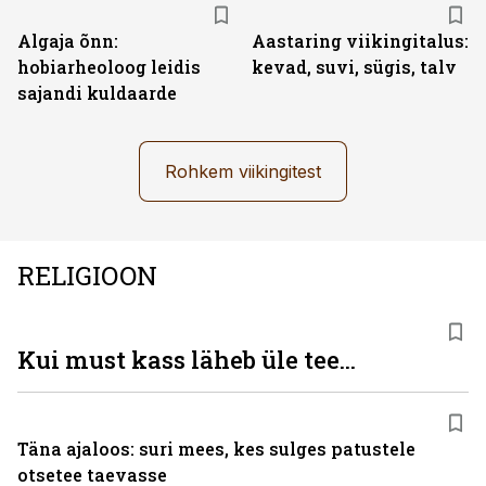
Algaja õnn:
Aastaring viikingitalus:
hobiarheoloog leidis
kevad, suvi, sügis, talv
sajandi kuldaarde
Rohkem viikingitest
RELIGIOON
Kui must kass läheb üle tee...
Täna ajaloos: suri mees, kes sulges patustele
otsetee taevasse