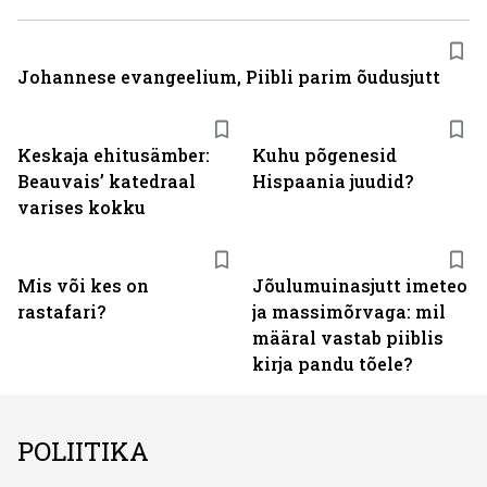
Johannese evangeelium, Piibli parim õudusjutt
Keskaja ehitusämber:
Kuhu põgenesid
Beauvais’ katedraal
Hispaania juudid?
varises kokku
Mis või kes on
Jõulumuinasjutt imeteo
rastafari?
ja massimõrvaga: mil
määral vastab piiblis
kirja pandu tõele?
POLIITIKA