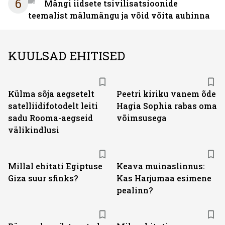
6
Mängi iidsete tsivilisatsioonide
teemalist mälumängu ja võid võita auhinna
KUULSAD EHITISED
Külma sõja aegsetelt
Peetri kiriku vanem õde
satelliidifotodelt leiti
Hagia Sophia rabas oma
sadu Rooma-aegseid
võimsusega
välikindlusi
Millal ehitati Egiptuse
Keava muinaslinnus:
Giza suur sfinks?
Kas Harjumaa esimene
pealinn?