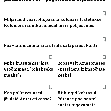
Miljardeid väärt Hispaania kuldaare tõstetakse
Kolumbia ranniku lähedal mere põhjast üles
Paavianimuumia aitas leida salapärast Punti
Miks kutsutakse jäist
Roosevelt Amazonases
Gröönimaad "roheliseks
- president inimsööjate
maaks"?
keskel
Kas polüneeslased
Viikingid kohtasid
jõudsid Antarktikasse?
Pürenee poolsaarel
endist tugevamaid