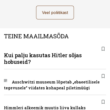
Veel poliitikast
TEINE MAAILMASÕDA
Kui palju kasutas Hitler sõjas
hobuseid?
Auschwitzi muuseum lõpetab „ebaeetilisele
tegevusele“ viidates kohapeal piletimüügi
Himmleri alkeemik muutis liiva kullaks