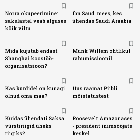
Norra okupeerimine:
Ibn Saud: mees, kes
sakslastel veab alguses
ühendas Saudi Araabia
kõik viltu
Mida kujutab endast
Munk Willem ohtlikul
Shanghai koostöö­
rahumissioonil
organisatsioon?
Kas kurdidel on kunagi
Uus raamat Piibli
olnud oma maa?
mõistatustest
Kuidas ühendati Saksa
Roosevelt Amazonases
vürstiriigid üheks
- president inimsööjate
riigiks?
keskel