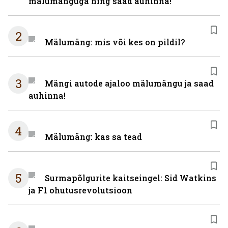
mälumänguga ning saad auhinna!
2
Mälumäng: mis või kes on pildil?
3
Mängi autode ajaloo mälumängu ja saad
auhinna!
4
Mälumäng: kas sa tead
5
Surmapõlgurite kaitseingel: Sid Watkins
ja F1 ohutusrevolutsioon