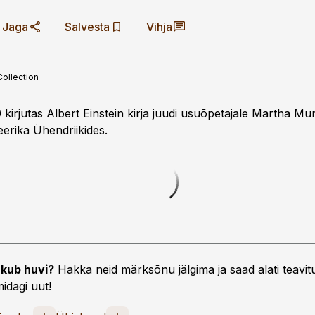
Jaga
Salvesta
Vihja
Collection
950 kirjutas Albert Einstein kirja juudi usuõpetajale Martha Mu
eerika Ühendriikides.
kub huvi?
Hakka neid märksõnu jälgima ja saad alati teavitu
idagi uut!