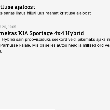
luse ajaloost
 sarjas ilmus hiljuti uus raamat kristluse ajaloost
6.26, 12:05
mekas KIA Sportage 4x4 Hybrid
ybridi sain proovisõiduks seekord veidi pikemaks ajaks ni
Pärnusse kalale. Mis oli selles autos head ja millised olid v
u.