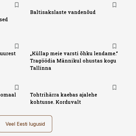
Baltisakslaste vandenõud
tsed
juurest
„Küllap meie varsti õhku lendame.“
Tragöödia Männikul ohustas kogu
Tallinna
tomaal
Tohtrihärra kaebas ajalehe
kohtusse. Korduvalt
Veel Eesti lugusid