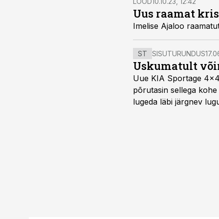
LOOD
10.10.23, 12:42
Uus raamat krist
Imelise Ajaloo raamatute
ST
SISUTURUNDUS
17.0
Uskumatult või
Uue KIA Sportage 4x4 H
põrutasin sellega kohe 
lugeda läbi järgnev lug