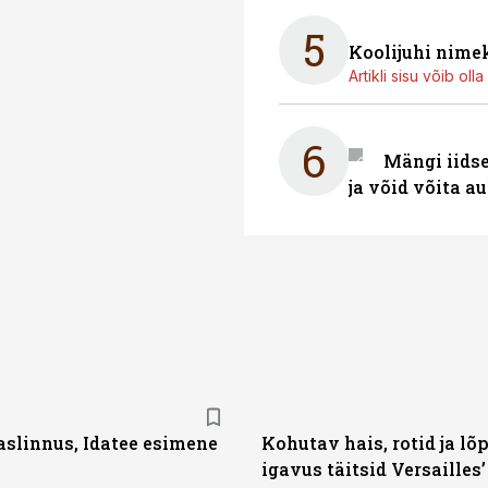
5
Koolijuhi nime
Artikli sisu võib olla 
6
Mängi iidse
ja võid võita a
aslinnus, Idatee esimene
Kohutav hais, rotid ja lõ
igavus täitsid Versailles’