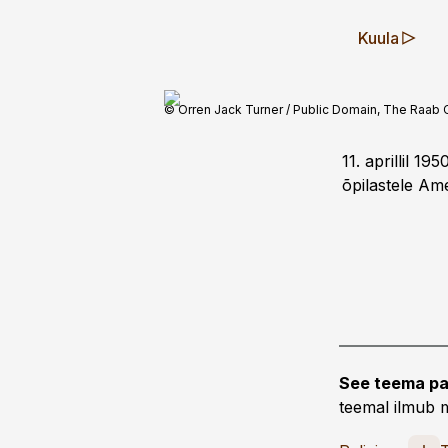
Kuula
© Orren Jack Turner / Public Domain, The Raab 
11. aprillil 1
õpilastele Am
See teema pa
teemal ilmub m