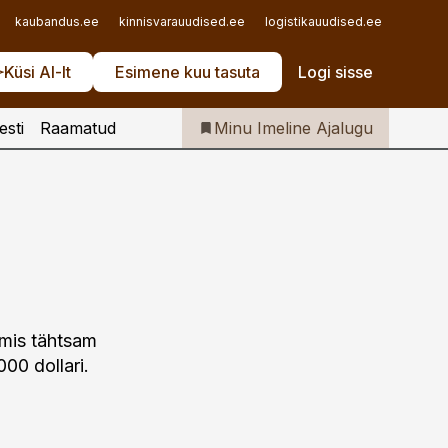
Iseteenindus
kaubandus.ee
kinnisvarauudised.ee
logistikauudised.ee
mu.ee
Telli Imeline Ajalugu
Küsi AI-lt
Esimene kuu tasuta
Logi sisse
esti
Raamatud
Minu Imeline Ajalugu
lmis tähtsam
000 dollari.