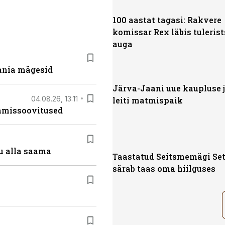
100 aastat tagasi: Rakvere
komissar Rex läbis tuleris
auga
ania mägesid
Järva-Jaani uue kaupluse 
04.08.26, 13:11
leiti matmispaik
tamissoovitused
u alla saama
Taastatud Seitsmemägi Se
särab taas oma hiilguses