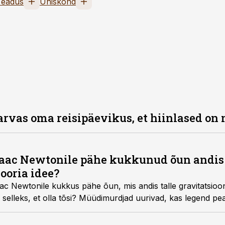
Teadus
Ühiskond
 arvas oma reisipäevikus, et hiinlased on
 Isaac Newtonile pähe kukkunud õun andis 
ooria idee?
ac Newtonile kukkus pähe õun, mis andis talle gravitatsioon
gu selleks, et olla tõsi? Müüdimurdjad uurivad, kas legend pea