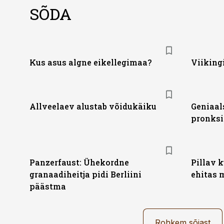
SÕDA
Kus asus algne eikellegimaa?
Viiking
Allveelaev alustab võidukäiku
Geniaal
pronksi
Panzerfaust: Ühekordne
Pillav 
granaadiheitja pidi Berliini
ehitas 
päästma
Rohkem sõjast