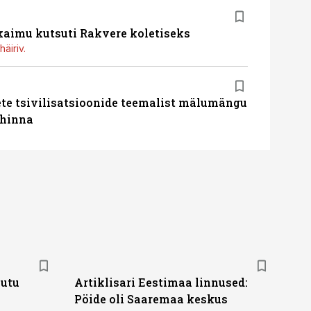
kaimu kutsuti Rakvere koletiseks
häiriv.
te tsivilisatsioonide teemalist mälumängu
uhinna
putu
Artiklisari Eestimaa linnused:
Pöide oli Saaremaa keskus