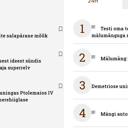
24H
1
Testi oma t
mälumänguga n
ite salapärane mõõk
2
Mälumäng: 
sest ideest sündis
aja superrelv
3
Demetriose uni
kuningas Ptolemaios IV
merehiiglase
4
Mängi auto