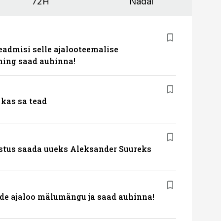
72H
Nädal
eadmisi selle ajalooteemalise
ing saad auhinna!
kas sa tead
stus saada uueks Aleksander Suureks
de ajaloo mälumängu ja saad auhinna!