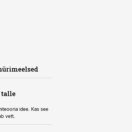
 nürimeelsed
talle
iteooria idee. Kas see
b vett.