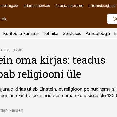
arketing.ee
ehitusuudised.ee
finantsuudised.ee
aritehnoloogia.ee
Kuritöö ja karistus
Tehnika
Seiklused
Arheoloogia
E
.02.25, 05:48
ein oma kirjas: teadus
ab religiooni üle
unud kirjas ütleb Einstein, et religioon polnud tema si
eeniuse kiri tõi selle nüüdsele omanikule sisse üle 125 
tler-Nielsen