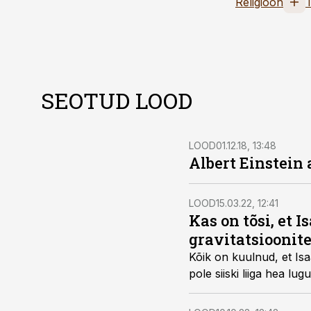
Religioon
SEOTUD LOOD
LOOD
01.12.18, 13:48
Albert Einstein
LOOD
15.03.22, 12:41
Kas on tõsi, et
gravitatsioonite
Kõik on kuulnud, et Isa
pole siiski liiga hea lu