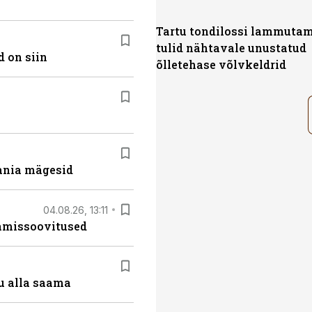
Tartu tondilossi lammutam
tulid nähtavale unustatud
 on siin
õlletehase võlvkeldrid
ania mägesid
04.08.26, 13:11
tamissoovitused
u alla saama