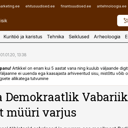
arketing.ee
ehitusuudised.ee
finantsuudised.ee
aritehnoloogia.ee
Kuritöö ja karistus
Tehnika
Seiklused
Arheoloogia
E
01.01.20, 13:38
panu!
Artikkel on enam kui 5 aastat vana ning kuulub väljaande digi
. Väljaanne ei uuenda ega kaasajasta arhiveeritud sisu, mistõttu võib ol
sete allikatega tutvumine
 Demokraatlik Vabariik
t müüri varjus