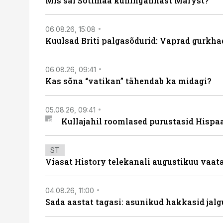
Mis sai Šotimaa kuningannast Maryst?
06.08.26, 15:08
Kuulsad Briti palgasõdurid: Vaprad gurkhad
06.08.26, 09:41
Kas sõna “vatikan” tähendab ka midagi?
05.08.26, 09:41
Kullajahil roomlased purustasid Hispa
ST
Viasat History telekanali augustikuu vaa
04.08.26, 11:00
Sada aastat tagasi: asunikud hakkasid jalg