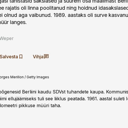
gasi tähistasid sakslased ja suurem osa maailmast Berli
e rajatis oli linna poolitanud ning hoidnud idasakslased 
i olnud aga vaibunud. 1989. aastaks oli surve kasvanu
müür langes.
 Weper
Salvesta
Vihja
rges Merillon / Getty Images
põgenesid Berliini kaudu SDVst tuhandete kaupa. Kommunistli
iimi ellujäämiseks tuli see liiklus peatada. 1961. aastal suleti I
ilomeetri pikkuse müüri taha.