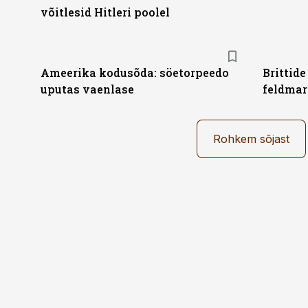
võitlesid Hitleri poolel
Ameerika kodusõda: söetorpeedo
Brittide
uputas vaenlase
feldmar
Rohkem sõjast