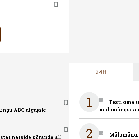
24H
1
Testi oma t
mälumänguga n
ingu ABC algajale
2
Mälumäng: m
stat natside põranda all