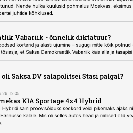
stunud. Nende hulka kuulusid pohmelus Moskvas, eksimus p
partei juhtide kõhklused.
lik Vabariik - õnnelik diktatuur?
sad korterid ja alasti ujumine – sugugi mitte kõik polnud 
a tõsiasja, et Saksa Demokraatlik Vabariik käis alla ja tasapis
 oli Saksa DV salapolitsei Stasi palgal?
6.26, 12:05
mekas KIA Sportage 4x4 Hybrid
ybridi sain proovisõiduks seekord veidi pikemaks ajaks ni
Pärnusse kalale. Mis oli selles autos head ja millised olid v
u.