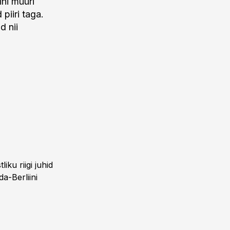
ini müüri
piiri taga.
d nii
ku riigi juhid
da-Berliini