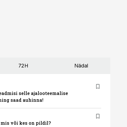
72H
Nädal
eadmisi selle ajalooteemalise
ing saad auhinna!
is või kes on pildil?