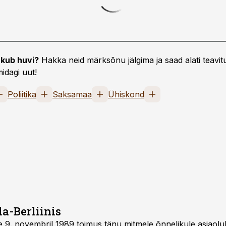
kub huvi?
Hakka neid märksõnu jälgima ja saad alati teavitu
idagi uut!
Poliitika
Saksamaa
Ühiskond
a-Berliinis
e 9. novembril 1989 toimus tänu mitmele õnnelikule asjaolul