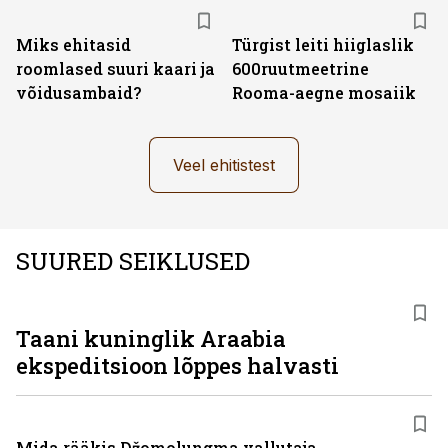
Miks ehitasid
Türgist leiti hiiglaslik
roomlased suuri kaari ja
600ruutmeetrine
võidusambaid?
Rooma-aegne mosaiik
Veel ehitistest
SUURED SEIKLUSED
Taani kuninglik Araabia
ekspeditsioon lõppes halvasti
Mida rääkis Džomolungma vallutaja