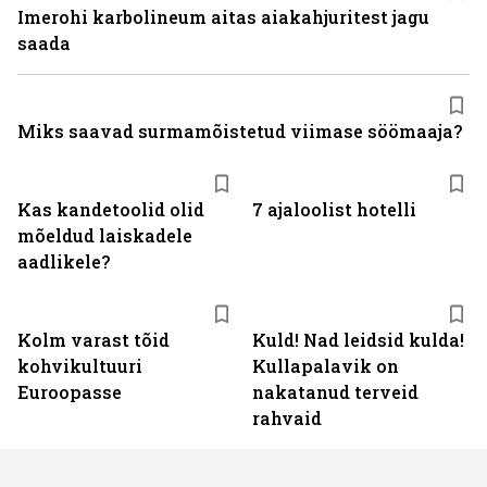
Imerohi karbolineum aitas aiakahjuritest jagu
saada
Miks saavad surmamõistetud viimase söömaaja?
Kas kandetoolid olid
7 ajaloolist hotelli
mõeldud laiskadele
aadlikele?
Kolm varast tõid
Kuld! Nad leidsid kulda!
kohvikultuuri
Kullapalavik on
Euroopasse
nakatanud terveid
rahvaid