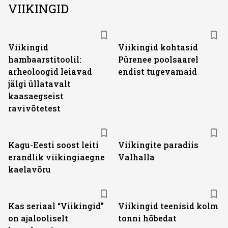
VIIKINGID
Viikingid
Viikingid kohtasid
hambaarstitoolil:
Pürenee poolsaarel
arheoloogid leiavad
endist tugevamaid
jälgi üllatavalt
kaasaegseist
ravivõtetest
Kagu-Eesti soost leiti
Viikingite paradiis
erandlik viikingiaegne
Valhalla
kaelavõru
Kas seriaal “Viikingid”
Viikingid teenisid kolm
on ajalooliselt
tonni hõbedat