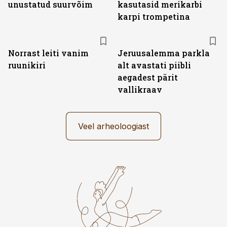
unustatud suurvõim
kasutasid merikarbi
karpi trompetina
Norrast leiti vanim
Jeruusalemma parkla
ruunikiri
alt avastati piibli
aegadest pärit
vallikraav
Veel arheoloogiast