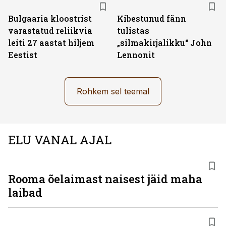
Bulgaaria kloostrist
Kibestunud fänn
varastatud reliikvia
tulistas
leiti 27 aastat hiljem
„silmakirjalikku“ John
Eestist
Lennonit
Rohkem sel teemal
ELU VANAL AJAL
Rooma õelaimast naisest jäid maha
laibad