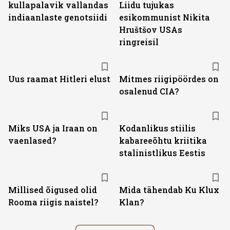
kullapalavik vallandas
Liidu tujukas
indiaanlaste genotsiidi
esikommunist Nikita
Hruštšov USAs
ringreisil
Uus raamat Hitleri elust
Mitmes riigipöördes on
osalenud CIA?
Miks USA ja Iraan on
Kodanlikus stiilis
vaenlased?
kabareeõhtu kriitika
stalinistlikus Eestis
Millised õigused olid
Mida tähendab Ku Klux
Rooma riigis naistel?
Klan?