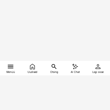
Menüü
Uudised
Otsing
AI Chat
Logi sisse
Vana-Lõuna 39/1, 19094 Tallinn
(+372) 667 0111
tellimiskeskus@aripaev.ee