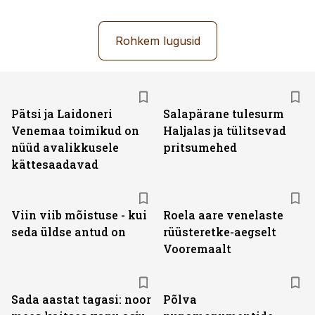
Rohkem lugusid
Pätsi ja Laidoneri
Salapärane tulesurm
Venemaa toimikud on
Haljalas ja tülitsevad
nüüd avalikkusele
pritsumehed
kättesaadavad
Viin viib mõistuse - kui
Roela aare venelaste
seda üldse antud on
rüüsteretke-aegselt
Vooremaalt
Sada aastat tagasi: noor
Põlva