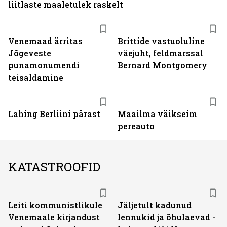
liitlaste maaletulek raskelt
Venemaad ärritas
Brittide vastuoluline
Jõgeveste
väejuht, feldmarssal
punamonumendi
Bernard Montgomery
teisaldamine
Lahing Berliini pärast
Maailma väikseim
pereauto
KATASTROOFID
Leiti kommunistlikule
Jäljetult kadunud
Venemaale kirjandust
lennukid ja õhulaevad -