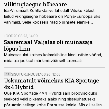
viikingiaegne hõbeaare
Ida-Virumaalt Kohtla-Järve lähedalt Vitsiku külast
leitud viikingiaegne hõbeaare on Põhja-Euroopa üks
vanimaid. Selle koosseis räägib siinsete elanike
kontaktidest nii ida- kui ka läänepoolsete aladega.
LOOD
20.08.23, 14:09
Saaremaal Valjalas oli muinasaja
lõpus linn
Muinasasulat kaitses kolmekihiline kindlustiste vöönd,
mida aja jooksul märkimisväärselt täiendati.
SISUTURUNDUS
17.06.26, 12:05
ST
Uskumatult võimekas KIA Sportage
4x4 Hybrid
Uue KIA Sportage 4x4 Hybridi sain proovisõiduks
seekord veidi pikemaks ajaks ning sissejuhatuseks
põrutasin sellega kohe Pärnusse kalale. Mis oli selles