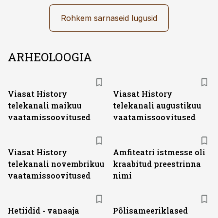
Rohkem sarnaseid lugusid
ARHEOLOOGIA
ST
ST
Viasat History
Viasat History
telekanali maikuu
telekanali augustikuu
vaatamissoovitused
vaatamissoovitused
ST
Viasat History
Amfiteatri istmesse oli
telekanali novembrikuu
kraabitud preestrinna
vaatamissoovitused
nimi
Hetiidid - vanaaja
Põlisameeriklased