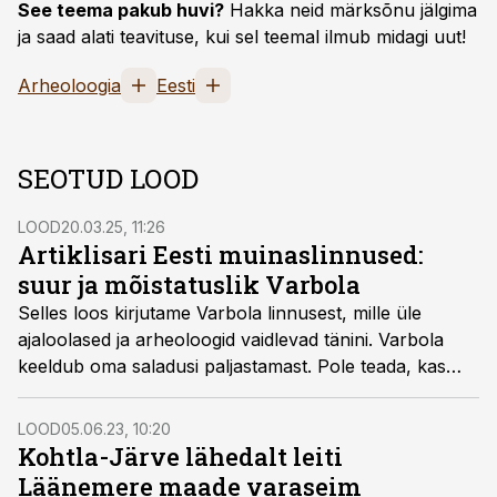
See teema pakub huvi?
Hakka neid märksõnu jälgima
ja saad alati teavituse, kui sel teemal ilmub midagi uut!
Arheoloogia
Eesti
SEOTUD LOOD
LOOD
20.03.25, 11:26
Artiklisari Eesti muinaslinnused:
suur ja mõistatuslik Varbola
Selles loos kirjutame Varbola linnusest, mille üle
ajaloolased ja arheoloogid vaidlevad tänini. Varbola
keeldub oma saladusi paljastamast. Pole teada, kas
tegemist oli muinasaegse kaubanduskeskuse, taanlaste
tugipunkti või koguni eesti soost kristliku valitseja
LOOD
05.06.23, 10:20
residentsiga.
Kohtla-Järve lähedalt leiti
Läänemere maade varaseim