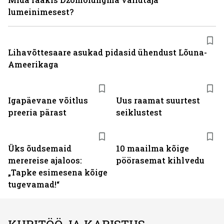
lumeinimesest?
Lihavõttesaare asukad pidasid ühendust Lõuna-
Ameerikaga
Igapäevane võitlus
Uus raamat suurtest
preeria pärast
seiklustest
Üks õudsemaid
10 maailma kõige
merereise ajaloos:
pöörasemat kihlvedu
„Tapke esimesena kõige
tugevamad!“