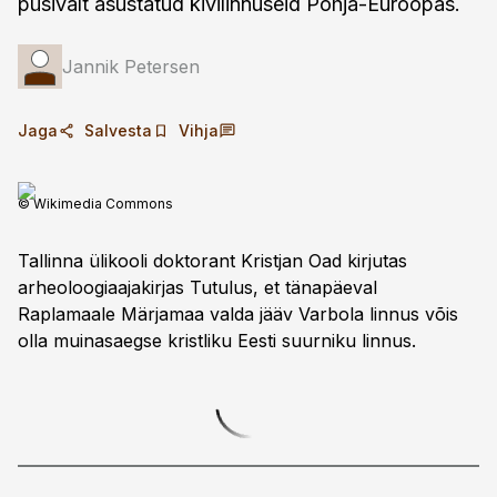
püsivalt asustatud kivilinnuseid Põhja-Euroopas.
Jannik Petersen
Jaga
Salvesta
Vihja
© Wikimedia Commons
Tallinna ülikooli doktorant Kristjan Oad kirjutas
arheoloogiaajakirjas Tutulus, et tänapäeval
Raplamaale Märjamaa valda jääv Varbola linnus võis
olla muinasaegse kristliku Eesti suurniku linnus.