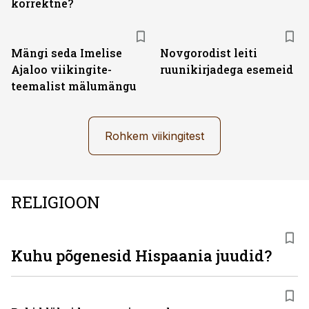
korrektne?
Mängi seda Imelise
Novgorodist leiti
Ajaloo viikingite-
ruunikirjadega esemeid
teemalist mälumängu
Rohkem viikingitest
RELIGIOON
Kuhu põgenesid Hispaania juudid?