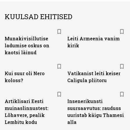
KUULSAD EHITISED
Munakivisillutise
Leiti Armeenia vanim
ladumise oskus on
kirik
kaotsi läinud
Kui suur oli Nero
Vatikanist leiti keiser
koloss?
Caligula pliitoru
Artiklisari Eesti
Insenerikunsti
muinaslinnustest:
suursaavutus: rauduss
Lõhavere, pealik
uuristab käigu Thamesi
Lembitu kodu
alla