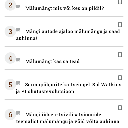
2
Mälumäng: mis või kes on pildil?
3
Mängi autode ajaloo mälumängu ja saad
auhinna!
4
Mälumäng: kas sa tead
5
Surmapõlgurite kaitseingel: Sid Watkins
ja F1 ohutusrevolutsioon
6
Mängi iidsete tsivilisatsioonide
teemalist mälumängu ja võid võita auhinna