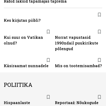
Rabid läksid tapamajas taplema
Kes kirjutas piibli?
Kui suur on Vatikan
Norrat vapustasid
olnud?
1990ndail puukirikute
põlengud
Käsiraamat nunnadele
Mis on tootemisambad?
POLIITIKA
Hispaanlaste
Reportaaž: Nõukogude