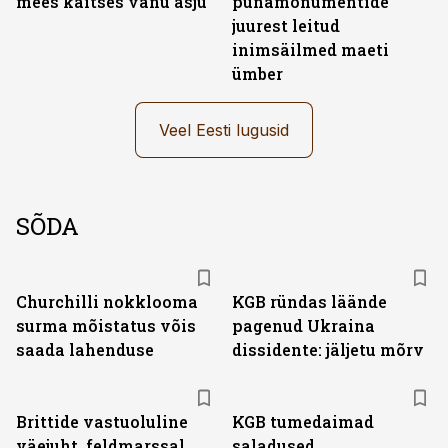
mees kaitses vanu asju
punamonumentide
juurest leitud
inimsäilmed maeti
ümber
Veel Eesti lugusid
SÕDA
Churchilli nokklooma
KGB ründas läände
surma mõistatus võis
pagenud Ukraina
saada lahenduse
dissidente: jäljetu mõrv
Brittide vastuoluline
KGB tumedaimad
väejuht, feldmarssal
saladused