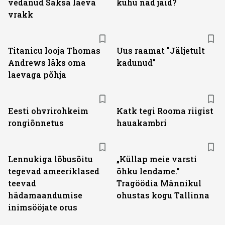
vedanud Saksa laeva
kuhu nad jäid?
vrakk
Titanicu looja Thomas
Uus raamat "Jäljetult
Andrews läks oma
kadunud"
laevaga põhja
Eesti ohvrirohkeim
Katk tegi Rooma riigist
rongiõnnetus
hauakambri
Lennukiga lõbusõitu
„Küllap meie varsti
tegevad ameeriklased
õhku lendame.“
teevad
Tragöödia Männikul
hädamaandumise
ohustas kogu Tallinna
inimsööjate orus