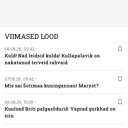
autos head ja millised olid vead saab teada, kui lugeda
läbi järgnev lugu.
VIIMASED LOOD
08.08.26, 09:43
Kuld! Nad leidsid kulda! Kullapalavik on
nakatanud terveid rahvaid
07.08.26, 09:42
Mis sai Šotimaa kuningannast Maryst?
06.08.26, 15:08
Kuulsad Briti palgasõdurid: Vaprad gurkhad on
siin