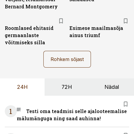
Bernard Montgomery
Roomlased ehitasid
Esimese maailmasõja
germaanlaste
ainus triumf
võitmiseks silla
Rohkem sõjast
24H
72H
Nädal
1
Testi oma teadmisi selle ajalooteemalise
mälumänguga ning saad auhinna!