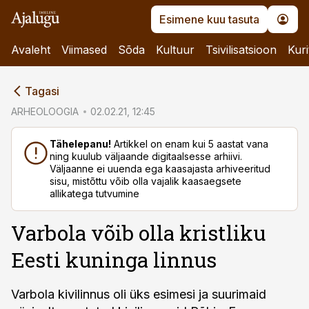
Esimene kuu tasuta
Avaleht
Viimased
Sõda
Kultuur
Tsivilisatsioon
Kuri
cebook
Tagasi
Twitter)
ARHEOLOOGIA
02.02.21, 12:45
kedIn
Tähelepanu!
Artikkel on enam kui 5 aastat vana
ning kuulub väljaande digitaalsesse arhiivi.
ail
Väljaanne ei uuenda ega kaasajasta arhiveeritud
sisu, mistõttu võib olla vajalik kaasaegsete
k
allikatega tutvumine
Varbola võib olla kristliku
Eesti kuninga linnus
Varbola kivilinnus oli üks esimesi ja suurimaid