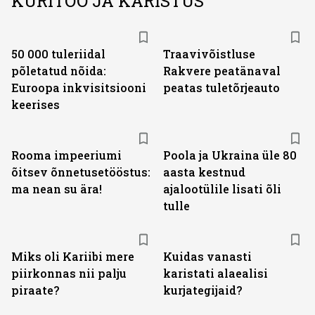
KURITÖÖ JA KARISTUS
50 000 tuleriidal
Traavivõistluse
põletatud nõida:
Rakvere peatänaval
Euroopa inkvisitsiooni
peatas tuletõrjeauto
keerises
Rooma impeeriumi
Poola ja Ukraina üle 80
õitsev õnnetusetööstus:
aasta kestnud
ma nean su ära!
ajalootülile lisati õli
tulle
Miks oli Kariibi mere
Kuidas vanasti
piirkonnas nii palju
karistati alaealisi
piraate?
kurjategijaid?