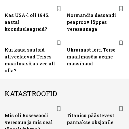
Kas USA-l oli 1945.
Normandia dessandi
aastal
peaproov lõppes
koonduslaagreid?
veresaunaga
Kui kaua suutsid
Ukrainast leiti Teise
allveelaevad Teises
maailmasõja aegne
maailmasõjas vee all
massihaud
olla?
KATASTROOFID
Mis oli Rosewoodi
Titanicu päästevest
veresaun ja mis seal
pannakse oksjonile