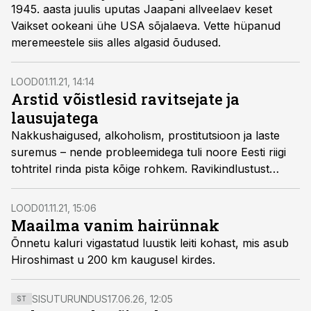
1945. aasta juulis uputas Jaapani allveelaev keset
Vaikset ookeani ühe USA sõjalaeva. Vette hüpanud
meremeestele siis alles algasid õudused.
LOOD
01.11.21, 14:14
Arstid võistlesid ravitsejate ja
lausujatega
Nakkushaigused, alkoholism, prostitutsioon ja laste
suremus – nende probleemidega tuli noore Eesti riigi
tohtritel rinda pista kõige rohkem. Ravikindlustust
enamasti polnud ning igas haiglas kehtisid omad
hinnad. Külades tegutsesid edasi ravitsejad, lausujad ja
LOOD
01.11.21, 15:06
hambatõmbajad, kel puudus arstiharidus.
Maailma vanim hairünnak
Õnnetu kaluri vigastatud luustik leiti kohast, mis asub
Hiroshimast u 200 km kaugusel kirdes.
SISUTURUNDUS
17.06.26, 12:05
ST