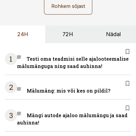
Rohkem sõjast
24H
72H
Nädal
1
Testi oma teadmisi selle ajalooteemalise
mälumänguga ning saad auhinna!
2
Mälumäng: mis või kes on pildil?
3
Mängi autode ajaloo mälumängu ja saad
auhinna!