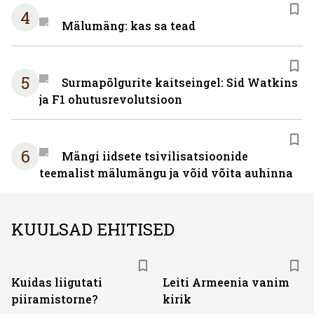
4
Mälumäng: kas sa tead
5
Surmapõlgurite kaitseingel: Sid Watkins
ja F1 ohutusrevolutsioon
6
Mängi iidsete tsivilisatsioonide
teemalist mälumängu ja võid võita auhinna
KUULSAD EHITISED
Kuidas liigutati
Leiti Armeenia vanim
piiramistorne?
kirik