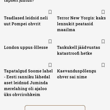
täpselt juhtus?
Teadlased leidsid neli
Terror New Yorgis: kaks
uut Pompei ohvrit
lennukit peatasid
maailma
London uppus õllesse
Taskukell jäädvustas
katastroofi hetke
Tapatalgud Soome lahel
Kaevanduspõlengu
- Eesti ranniku lähedal
ohver sai nime
aset leidnud Juminda
merelahing oli ajaloo
üks ohvrirohkeim