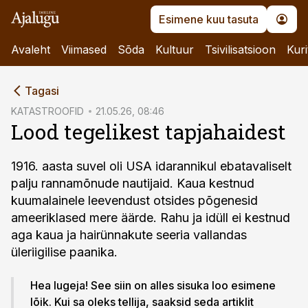
Esimene kuu tasuta
Avaleht
Viimased
Sõda
Kultuur
Tsivilisatsioon
Kuri
cebook
Tagasi
Twitter)
KATASTROOFID
21.05.26, 08:46
Lood tegelikest tapjahaidest
kedIn
ail
1916. aasta suvel oli USA idarannikul ebatavaliselt
palju rannamõnude nautijaid. Kaua kestnud
k
kuumalainele leevendust otsides põgenesid
ameeriklased mere äärde. Rahu ja idüll ei kestnud
aga kaua ja hairünnakute seeria vallandas
üleriigilise paanika.
Hea lugeja! See siin on alles sisuka loo esimene
lõik. Kui sa oleks tellija, saaksid seda artiklit