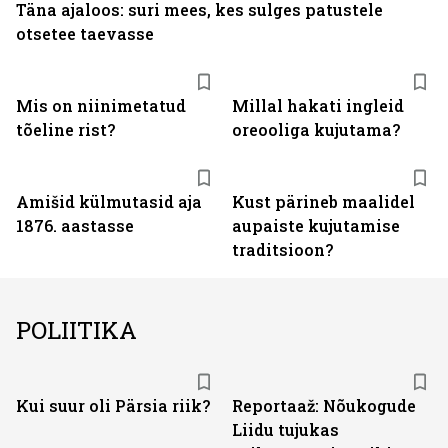
Täna ajaloos: suri mees, kes sulges patustele
otsetee taevasse
Mis on niinimetatud
Millal hakati ingleid
tõeline rist?
oreooliga kujutama?
Amišid külmutasid aja
Kust pärineb maalidel
1876. aastasse
aupaiste kujutamise
traditsioon?
POLIITIKA
Kui suur oli Pärsia riik?
Reportaaž: Nõukogude
Liidu tujukas