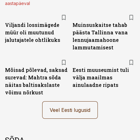
aastapäeval
Viljandi lossimägede
Muinsuskaitse tahab
müür oli muutunud
päästa Tallinna vana
jalutajatele ohtlikuks
lennujaamahoone
lammutamisest
Mõisad põlevad, saksad
Eesti muuseumist tuli
surevad: Mahtra sõda
välja maailmas
näitas baltisakslaste
ainulaadne ripats
võimu nõrkust
Veel Eesti lugusid