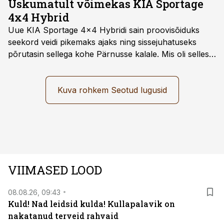
Uskumatult võimekas KIA Sportage
4x4 Hybrid
Uue KIA Sportage 4x4 Hybridi sain proovisõiduks
seekord veidi pikemaks ajaks ning sissejuhatuseks
põrutasin sellega kohe Pärnusse kalale. Mis oli selles
autos head ja millised olid vead saab teada, kui lugeda
läbi järgnev lugu.
Kuva rohkem Seotud lugusid
VIIMASED LOOD
08.08.26, 09:43
Kuld! Nad leidsid kulda! Kullapalavik on
nakatanud terveid rahvaid