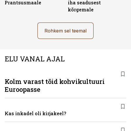
Prantsusmaale
iha seadusest
kõrgemale
Rohkem sel teemal
ELU VANAL AJAL
Kolm varast tõid kohvikultuuri
Euroopasse
Kas inkadel oli kirjakeel?