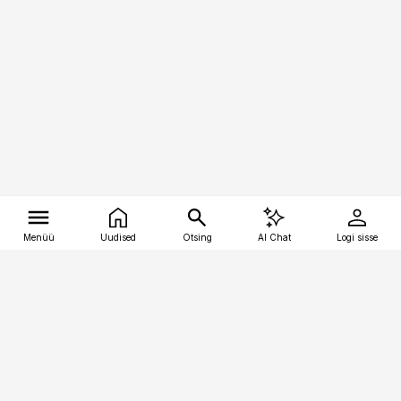
Menüü
Uudised
Otsing
AI Chat
Logi sisse
Vana-Lõuna 39/1, 19094 Tallinn
(+372) 667 0111
tellimiskeskus@aripaev.ee