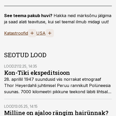
See teema pakub huvi?
Hakka neid märksõnu jälgima
ja saad alati teavituse, kui sel teemal ilmub midagi uut!
Katastroofid
USA
SEOTUD LOOD
LOOD
21.12.25, 14:35
Kon-Tiki ekspeditsioon
28. aprillil 1947 suundusid viis norrakat etnograaf
Thor Heyerdahli juhtimisel Peruu rannikult Polüneesia
suunas. 7000 kilomeetri pikkune teekond läbiti lihtsal
parvel. Eesmärgiks oli tõestada Heyerdahli teooriat, et
algselt asustasid Polüneesia immigrandid Peruust.
LOOD
13.05.25, 14:15
Milline on ajaloo rängim hairünnak?