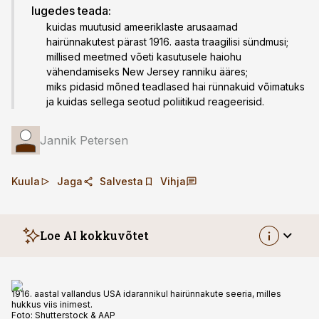
lugedes teada:
kuidas muutusid ameeriklaste arusaamad
hairünnakutest pärast 1916. aasta traagilisi sündmusi;
millised meetmed võeti kasutusele haiohu
vähendamiseks New Jersey ranniku ääres;
miks pidasid mõned teadlased hai rünnakuid võimatuks
ja kuidas sellega seotud poliitikud reageerisid.
Jannik Petersen
Kuula
Jaga
Salvesta
Vihja
Loe AI kokkuvõtet
1916. aastal vallandus USA idarannikul hairünnakute seeria, milles
hukkus viis inimest.
Foto:
Shutterstock & AAP