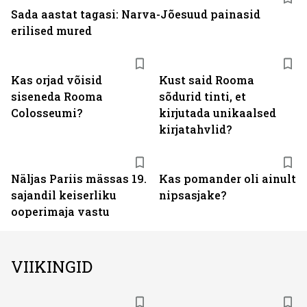
Sada aastat tagasi: Narva-Jõesuud painasid
erilised mured
Kas orjad võisid
Kust said Rooma
siseneda Rooma
sõdurid tinti, et
Colosseumi?
kirjutada unikaalsed
kirjatahvlid?
Näljas Pariis mässas 19.
Kas pomander oli ainult
sajandil keiserliku
nipsasjake?
ooperimaja vastu
VIIKINGID