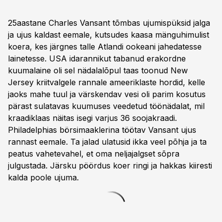
25aastane Charles Vansant tõmbas ujumispüksid jalga
ja ujus kaldast eemale, kutsudes kaasa mänguhimulist
koera, kes järgnes talle Atlandi ookeani jahedatesse
lainetesse. USA idarannikut tabanud erakordne
kuumalaine oli sel nädalalõpul taas toonud New
Jersey kriitvalgele rannale ameeriklaste hordid, kelle
jaoks mahe tuul ja värskendav vesi oli parim kosutus
pärast sulatavas kuumuses veedetud töönädalat, mil
kraadiklaas näitas isegi varjus 36 soojakraadi.
Philadelphias börsimaaklerina töötav Vansant ujus
rannast eemale. Ta jalad ulatusid ikka veel põhja ja ta
peatus vahetevahel, et oma neljajalgset sõpra
julgustada. Järsku pöördus koer ringi ja hakkas kiiresti
kalda poole ujuma.