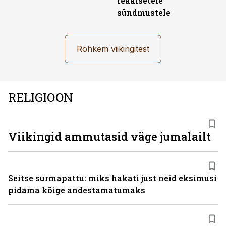
reaalsetele
sündmustele
Rohkem viikingitest
RELIGIOON
Viikingid ammutasid väge jumalailt
Seitse surmapattu: miks hakati just neid eksimusi
pidama kõige andestamatumaks