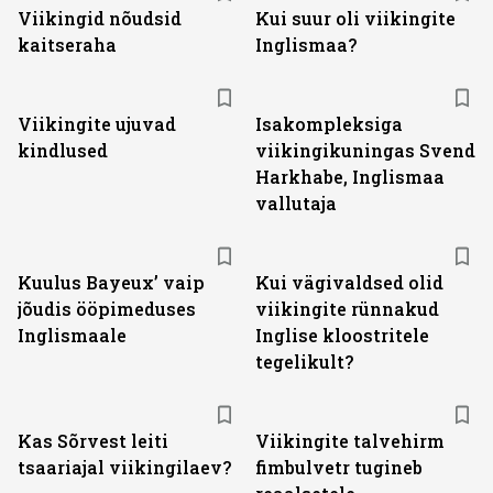
Viikingid nõudsid
Kui suur oli viikingite
kaitseraha
Inglismaa?
Viikingite ujuvad
Isakompleksiga
kindlused
viikingikuningas Svend
Harkhabe, Inglismaa
vallutaja
Kuulus Bayeux’ vaip
Kui vägivaldsed olid
jõudis ööpimeduses
viikingite rünnakud
Inglismaale
Inglise kloostritele
tegelikult?
Kas Sõrvest leiti
Viikingite talvehirm
tsaariajal viikingilaev?
fimbulvetr tugineb