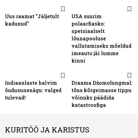
Uus raamat "Jäljetult
USA suurim
kadunud"
polaarfiasko:
spetsiaalselt
lõunapooluse
vallutamiseks mõeldud
imeauto jäi lumme
kinni
Indiaanlaste halvim
Draama Džomolungmal:
õudusunenägu: valged
tõus kõrgeimasse tippu
tulevad!
võinuks päädida
katastroofiga
KURITÖÖ JA KARISTUS