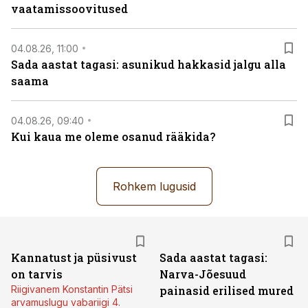
vaatamissoovitused
04.08.26, 11:00
Sada aastat tagasi: asunikud hakkasid jalgu alla
saama
04.08.26, 09:40
Kui kaua me oleme osanud rääkida?
Rohkem lugusid
Kannatust ja püsivust
Sada aastat tagasi:
on tarvis
Narva-Jõesuud
Riigivanem Konstantin Pätsi
painasid erilised mured
arvamuslugu vabariigi 4.