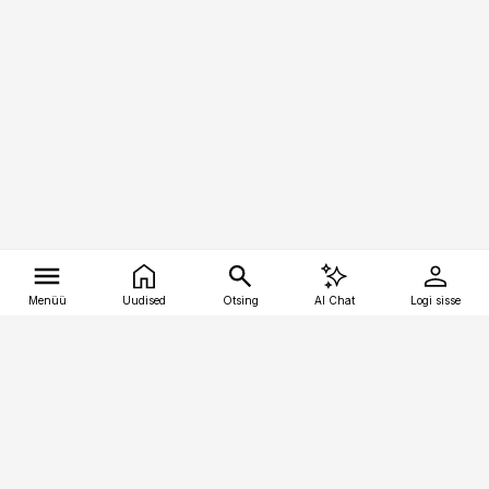
Menüü
Uudised
Otsing
AI Chat
Logi sisse
Vana-Lõuna 39/1, 19094 Tallinn
(+372) 667 0111
tellimiskeskus@aripaev.ee