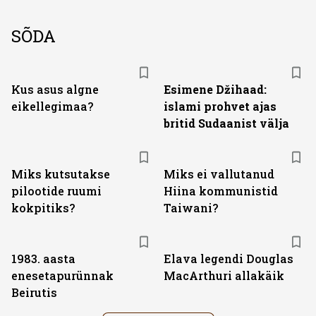
SÕDA
Kus asus algne
Esimene Džihaad:
eikellegimaa?
islami prohvet ajas
britid Sudaanist välja
Miks kutsutakse
Miks ei vallutanud
pilootide ruumi
Hiina kommunistid
kokpitiks?
Taiwani?
1983. aasta
Elava legendi Douglas
enesetapurünnak
MacArthuri allakäik
Beirutis