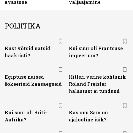
avastuse
väljaajamine
POLIITIKA
Kust võtsid natsid
Kui suur oli Prantsuse
haakristi?
impeerium?
Egiptuse naised
Hitleri verine kohtunik
šokeerisid kaasaegseid
Roland Freisler
halastust ei tundnud
Kui suur oli Briti-
Kas onu Sam on
Aafrika?
ajalooline isik?