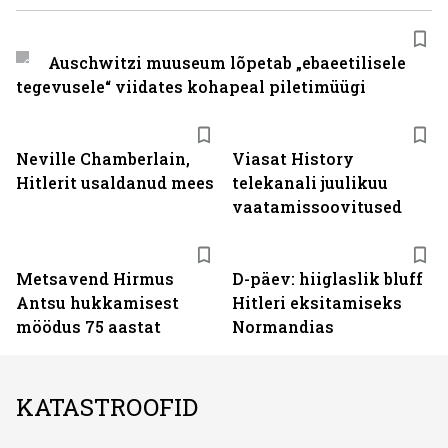
Auschwitzi muuseum lõpetab „ebaeetilisele
tegevusele“ viidates kohapeal piletimüügi
ST
Neville Chamberlain,
Viasat History
Hitlerit usaldanud mees
telekanali juulikuu
vaatamissoovitused
Metsavend Hirmus
D-päev: hiiglaslik bluff
Antsu hukkamisest
Hitleri eksitamiseks
möödus 75 aastat
Normandias
KATASTROOFID