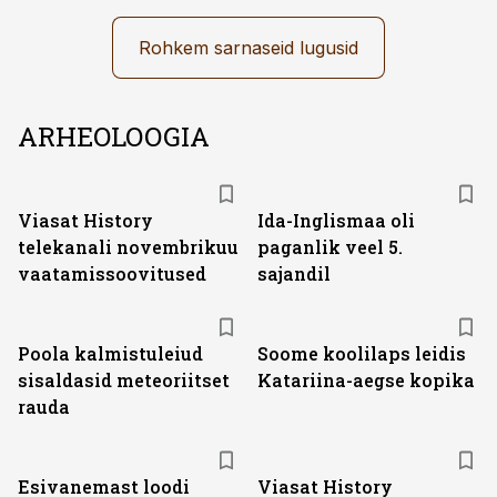
Rohkem sarnaseid lugusid
ARHEOLOOGIA
ST
Viasat History
Ida-Inglismaa oli
telekanali novembrikuu
paganlik veel 5.
vaatamissoovitused
sajandil
Poola kalmistuleiud
Soome koolilaps leidis
sisaldasid meteoriitset
Katariina-aegse kopika
rauda
ST
Esivanemast loodi
Viasat History