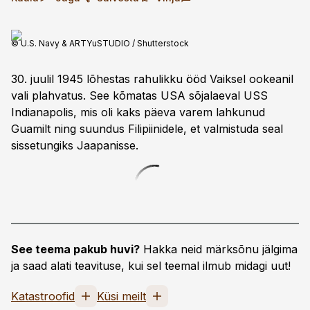
© U.S. Navy & ARTYuSTUDIO / Shutterstock
30. juulil 1945 lõhestas rahulikku ööd Vaiksel ookeanil
vali plahvatus. See kõmatas USA sõjalaeval USS
Indianapolis, mis oli kaks päeva varem lahkunud
Guamilt ning suundus Filipiinidele, et valmistuda seal
sissetungiks Jaapanisse.
See teema pakub huvi?
Hakka neid märksõnu jälgima
ja saad alati teavituse, kui sel teemal ilmub midagi uut!
Katastroofid
Küsi meilt