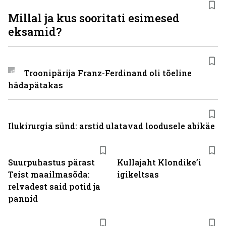
Millal ja kus sooritati esimesed
eksamid?
Troonipärija Franz-Ferdinand oli tõeline
hädapätakas
Ilukirurgia sünd: arstid ulatavad loodusele abikäe
Suurpuhastus pärast
Kullajaht Klondike’i
Teist maailmasõda:
igikeltsas
relvadest said potid ja
pannid