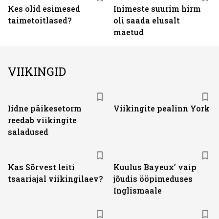
Kes olid esimesed
Inimeste suurim hirm
taimetoitlased?
oli saada elusalt
maetud
VIIKINGID
Iidne päikesetorm
Viikingite pealinn York
reedab viikingite
saladused
Kas Sõrvest leiti
Kuulus Bayeux’ vaip
tsaariajal viikingilaev?
jõudis ööpimeduses
Inglismaale