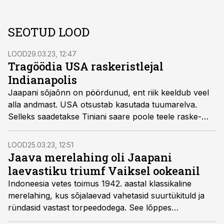
SEOTUD LOOD
LOOD
29.03.23, 12:47
Tragöödia USA raskeristlejal
Indianapolis
Jaapani sõjaõnn on pöördunud, ent riik keeldub veel
alla and­mast. USA otsustab kasutada tuuma­relva.
Selleks saade­takse Tiniani saare poole teele raske­
ristleja Indianapolis, pardal tuumapomm.
LOOD
25.03.23, 12:51
Jaava merelahing oli Jaapani
laevastiku triumf Vaiksel ookeanil
Indoneesia vetes toimus 1942. aastal klassikaline
merelahing, kus sõjalaevad vahetasid suurtükituld ja
ründasid vastast torpeedodega. See lõppes
jaapanlaste hiilgava võiduga.