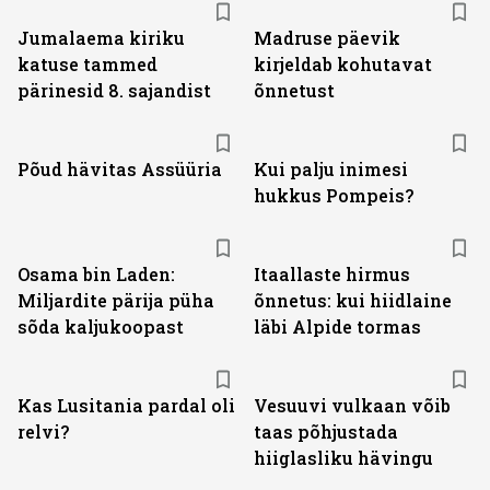
Jumalaema kiriku
Madruse päevik
katuse tammed
kirjeldab kohutavat
pärinesid 8. sajandist
õnnetust
Põud hävitas Assüüria
Kui palju inimesi
hukkus Pompeis?
Osama bin Laden:
Itaallaste hirmus
Miljardite pärija püha
õnnetus: kui hiidlaine
sõda kaljukoopast
läbi Alpide tormas
Kas Lusitania pardal oli
Vesuuvi vulkaan võib
relvi?
taas põhjustada
hiiglasliku hävingu