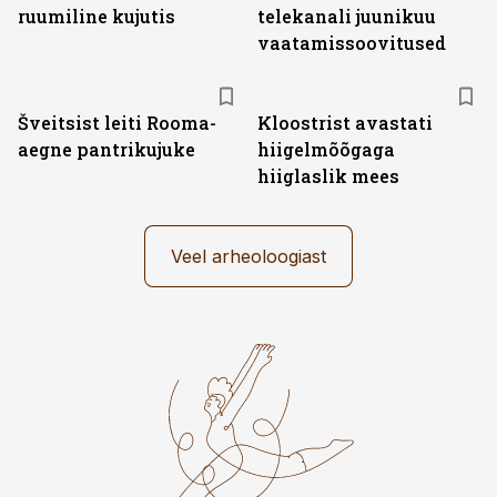
ruumiline kujutis
telekanali juunikuu
vaatamissoovitused
Šveitsist leiti Rooma-
Kloostrist avastati
aegne pantrikujuke
hiigelmõõgaga
hiiglaslik mees
Veel arheoloogiast