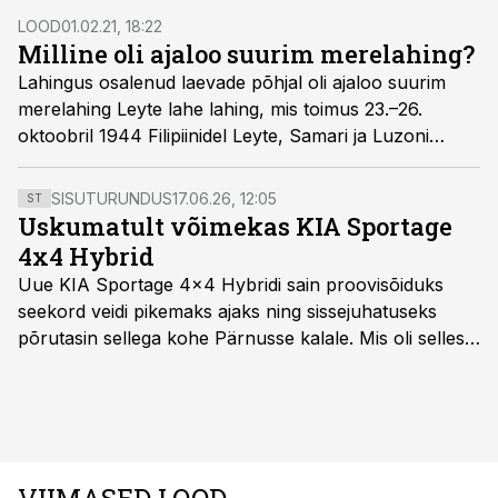
LOOD
01.02.21, 18:22
Milline oli ajaloo suurim merelahing?
Lahingus osalenud laevade põhjal oli ajaloo suurim
merelahing Leyte lahe lahing, mis toimus 23.–26.
oktoobril 1944 Filipiini­del Leyte, Samari ja Luzoni
saare juures.
SISUTURUNDUS
17.06.26, 12:05
ST
Uskumatult võimekas KIA Sportage
4x4 Hybrid
Uue KIA Sportage 4x4 Hybridi sain proovisõiduks
seekord veidi pikemaks ajaks ning sissejuhatuseks
põrutasin sellega kohe Pärnusse kalale. Mis oli selles
autos head ja millised olid vead saab teada, kui lugeda
läbi järgnev lugu.