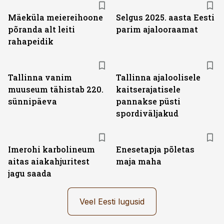
Mäeküla meiereihoone
Selgus 2025. aasta Eesti
põranda alt leiti
parim ajalooraamat
rahapeidik
Tallinna vanim
Tallinna ajaloolisele
muuseum tähistab 220.
kaitserajatisele
sünnipäeva
pannakse püsti
spordiväljakud
Imerohi karbolineum
Enesetapja põletas
aitas aiakahjuritest
maja maha
jagu saada
Veel Eesti lugusid