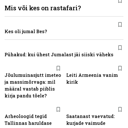
Mis või kes on rastafari?
Kes oli jumal Bes?
Pühakud: kui ühest Jumalast jäi siiski väheks
Jõulumuinasjutt imeteo
Leiti Armeenia vanim
ja massimõrvaga: mil
kirik
määral vastab piiblis
kirja pandu tõele?
Arheoloogid tegid
Saatanast vaevatud:
Tallinnas haruldase
kurjade vaimude