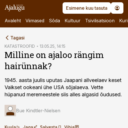
Esimene kuu tasuta
Avaleht
Viimased
Sõda
Kultuur
Tsivilisatsioon
Kuri
cebook
Tagasi
Twitter)
KATASTROOFID
13.05.25, 14:15
Milline on ajaloo rängim
kedIn
hairünnak?
ail
k
1945. aasta juulis uputas Jaapani allveelaev keset
Vaikset ookeani ühe USA sõjalaeva. Vette
hüpanud meremeestele siis alles algasid õudused.
Bue Kindtler-Nielsen
Kuula
Jaga
Salvesta
Vihja