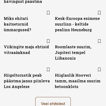
hävingust päästma
Miks ehitati
Kesk-Euroopa esimene
kaitsetornid
suurlinn - keltide
ümmargused?
pealinn Heuneburg
Viikingite maju ehtisid
Roomlaste suurim,
vitraažaknad
Jupiteri tempel
Liibanonis
Hiigeltorustik peab
Hiiglaslik Hooveri
päästma janus piinleva
tamm, maailma suurim
Los Angelese
betoonklots
Veel ehitistest