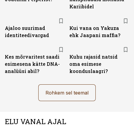
Kariibidel
Ajaloo suurimad
Kui vana on Yakuza
identiteedivargad
ehk Jaapani maffia?
Kes mõrvaritest saadi
Kuhu rajasid natsid
esimesena kätte DNA-
oma esimese
analüüsi abil?
koonduslaagri?
Rohkem sel teemal
ELU VANAL AJAL