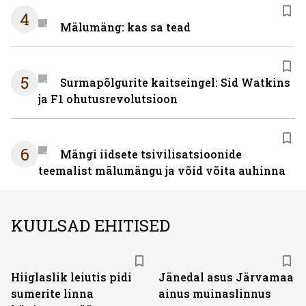
4
Mälumäng: kas sa tead
5
Surmapõlgurite kaitseingel: Sid Watkins
ja F1 ohutusrevolutsioon
6
Mängi iidsete tsivilisatsioonide
teemalist mälumängu ja võid võita auhinna
KUULSAD EHITISED
Hiiglaslik leiutis pidi
Jänedal asus Järvamaa
sumerite linna
ainus muinaslinnus