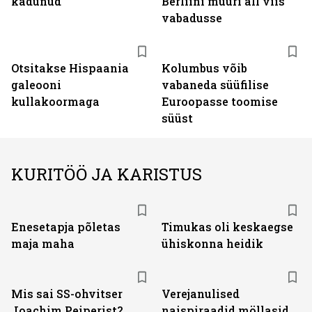
kadunud"
Berliini müüri all viis
vabadusse
Otsitakse Hispaania
Kolumbus võib
galeooni
vabaneda süüfilise
kullakoormaga
Euroopasse toomise
süüst
KURITÖÖ JA KARISTUS
Enesetapja põletas
Timukas oli keskaegse
maja maha
ühiskonna heidik
Mis sai SS-ohvitser
Verejanulised
Joachim Peiperist?
naispiraadid möllasid