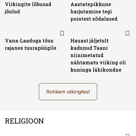
Viikingite lõbusad
Aastatepikkune
jõulud
harjutamine tegi
poistest sõdalased
Vana-Laadoga tõus
Hauast jäljetult
rajanes tuurapüügile
kadunud Taani
niinimetatud
nähtamatu viiking oli
kuninga lähikondne
Rohkem viikingitest
RELIGIOON