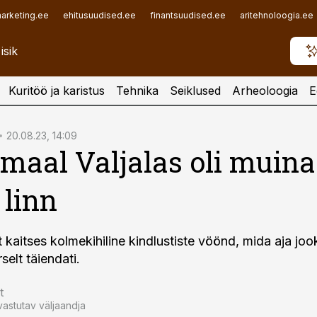
arketing.ee
ehitusuudised.ee
finantsuudised.ee
aritehnoloogia.ee
Kuritöö ja karistus
Tehnika
Seiklused
Arheoloogia
E
20.08.23, 14:09
maal Valjalas oli muina
 linn
 kaitses kolmekihiline kindlustiste vöönd, mida aja joo
elt täiendati.
t
vastutav väljaandja