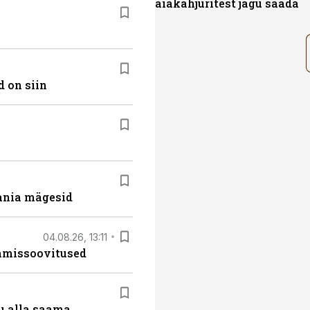
aiakahjuritest jagu saada
 on siin
ania mägesid
04.08.26, 13:11
tamissoovitused
u alla saama