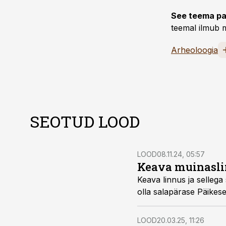
See teema pa
teemal ilmub m
Arheoloogia
SEOTUD LOOD
LOOD
08.11.24, 05:57
Keava muinasli
Keava linnus ja sellega
olla salapärase Päikese 
LOOD
20.03.25, 11:26