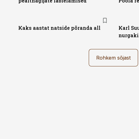
pealtnägijate läbielamised
Poola r
Kaks aastat natside põranda all
Karl Su
nurgaki
Rohkem sõjast