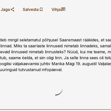
Jaga
Salvesta
Vihja
tleb mingil seletamatul põhjusel Saaremaast rääkides, et sa
innad. Miks ta saarlaste linnuseid nimetab linnadeks, samal 
levaid linnuseid nimetab linnusteks? Nüüd, kui me teame, mis
, saame öelda, et siin oligi linn. Ja selle linna sees oli tsita
oogilisi väljakaevamisi juhtiv Marika Mägi 19. augustil Valjala
 uuringuid tutvustanud infopäeval.