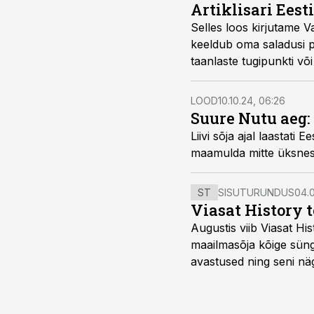
Artiklisari Eest
Selles loos kirjutame Va
keeldub oma saladusi p
taanlaste tugipunkti või 
LOOD
10.10.24, 06:26
Suure Nutu aeg:
Liivi sõja ajal laastati 
maamulda mitte üksnes 
ST
SISUTURUNDUS
04.0
Viasat History 
Augustis viib Viasat Hi
maailmasõja kõige sünge
avastused ning seni nä
uuest vaatenurgast. Via
viasathistory.eu/ee