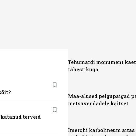
Tehumardi monument kaet
tähestikuga
sõit?
Maa-alused pelgupaigad p
metsavendadele kaitset
akatanud terveid
Imerohi karbolineum aitas