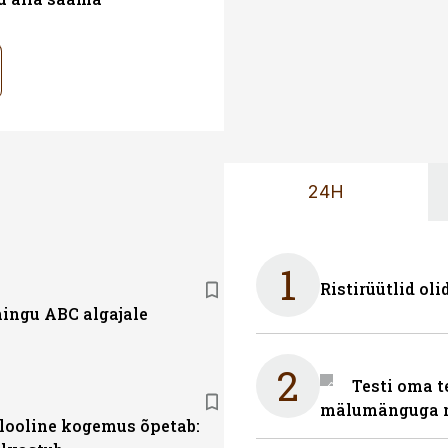
24H
1
Ristirüütlid oli
ingu ABC algajale
2
Testi oma t
mälumänguga n
alooline kogemus õpetab: