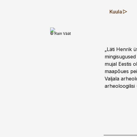
Kuula
© Rain Väät
„Läti Henrik ü
mingisugused l
mujal Eestis o
maapõues peitub
Valjala arheol
arheoloogilisi