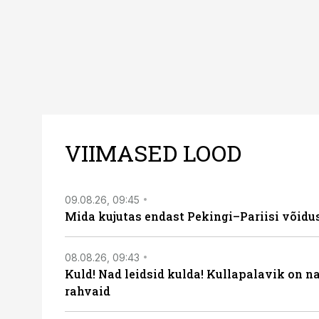
VIIMASED LOOD
09.08.26, 09:45
Mida kujutas endast Pekingi–Pariisi võidu
08.08.26, 09:43
Kuld! Nad leidsid kulda! Kullapalavik on n
rahvaid