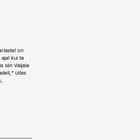
arlastel on
ajal kui ta
 siin Valjala
dell,“ ütles
s,