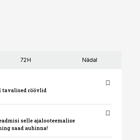
72H
Nädal
d tavalised röövlid
eadmisi selle ajalooteemalise
ing saad auhinna!