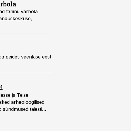
arbola
ad tänini. Varbola
banduskeskuse,
ruga peideti vaenlase eest
d
desse ja Teise
sked arheoloogilised
d sündmused täiesti
u. Tutvu telekavaga: