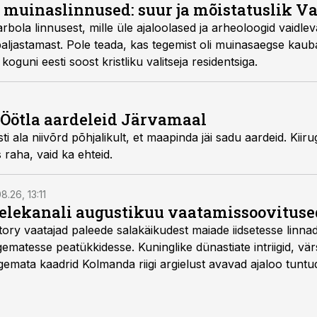
i muinaslinnused: suur ja mõistatuslik V
rbola linnusest, mille üle ajaloolased ja arheoloogid vaidlev
aljastamast. Pole teada, kas tegemist oli muinasaegse kau
koguni eesti soost kristliku valitseja residentsiga.
 Öötla aardeleid Järvamaal
Eesti ala niivõrd põhjalikult, et maapinda jäi sadu aardeid. Kii
raha, vaid ka ehteid.
8.26, 13:11
telekanali augustikuu vaatamissoovituse
story vaatajad paleede salakäikudest maiade iidsetesse linna
matesse peatükkidesse. Kuninglike dünastiate intriigid, vär
gemata kaadrid Kolmanda riigi argielust avavad ajaloo tuntu
sat History on saadaval kõikide Eesti teleoperaatorite kaud