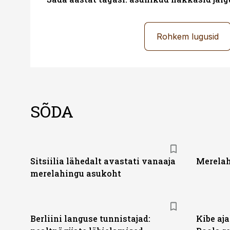
Rohkem lugusid
SÕDA
Sitsiilia lähedalt avastati vanaaja
Merelah
merelahingu asukoht
Berliini languse tunnistajad:
Kibe aj