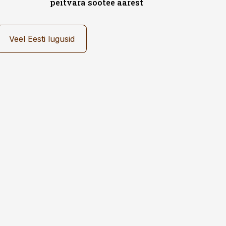
peitvara sootee äärest
Veel Eesti lugusid