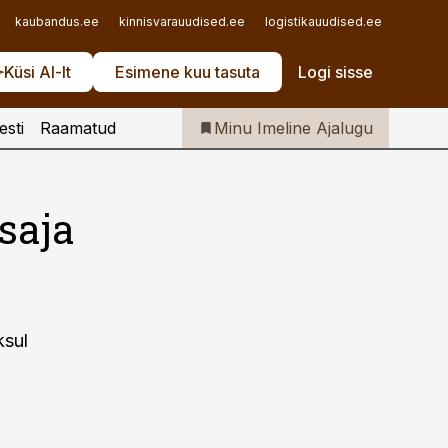
Iseteenindus
kaubandus.ee
kinnisvarauudised.ee
logistikauudised.ee
mu.ee
Telli Imeline Ajalugu
Küsi AI-lt
Esimene kuu tasuta
Logi sisse
esti
Raamatud
Minu Imeline Ajalugu
saja
ksul