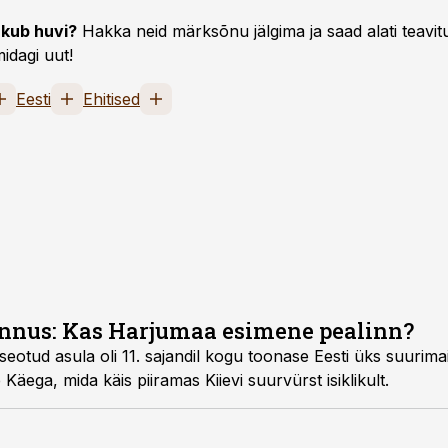
kub huvi?
Hakka neid märksõnu jälgima ja saad alati teavitu
idagi uut!
Eesti
Ehitised
nnus: Kas Harjumaa esimene pealinn?
 seotud asula oli 11. sajandil kogu toonase Eesti üks suurima
Käega, mida käis piiramas Kiievi suurvürst isiklikult.