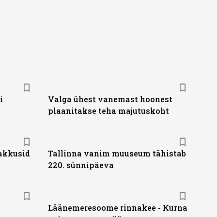
i
Valga ühest vanemast hoonest
plaanitakse teha majutuskoht
akkusid
Tallinna vanim muuseum tähistab
220. sünnipäeva
Läänemeresoome rinnakee - Kurna