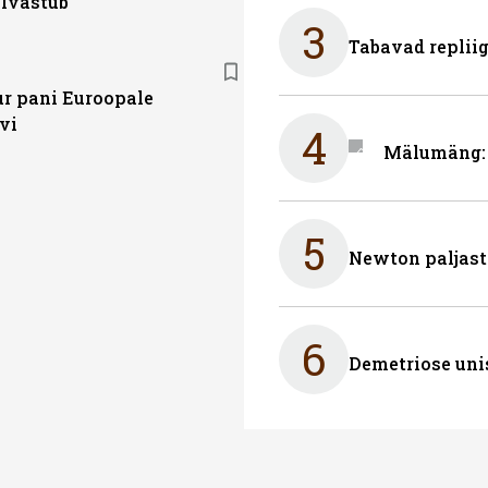
elvastub
3
Tabavad repliig
ur pani Euroopale
vi
4
Mälumäng: 
5
Newton paljast
6
Demetriose uni