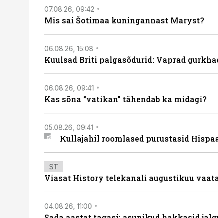
07.08.26, 09:42
Mis sai Šotimaa kuningannast Maryst?
06.08.26, 15:08
Kuulsad Briti palgasõdurid: Vaprad gurkhad
06.08.26, 09:41
Kas sõna “vatikan” tähendab ka midagi?
05.08.26, 09:41
Kullajahil roomlased purustasid Hispa
ST
Viasat History telekanali augustikuu vaa
04.08.26, 11:00
Sada aastat tagasi: asunikud hakkasid jalg