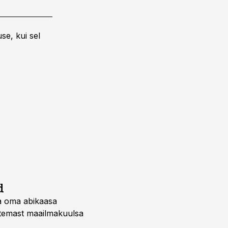
se, kui sel
d
na oma abikaasa
i temast maailmakuulsa