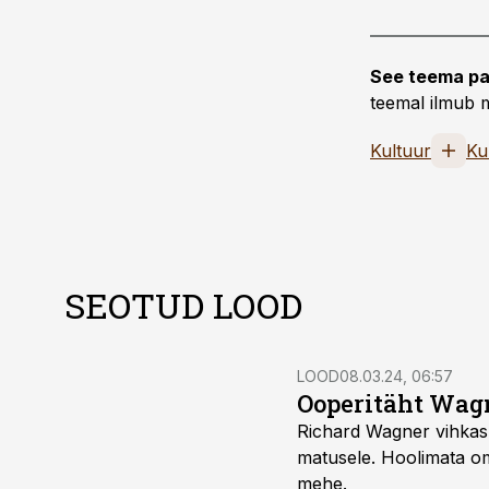
See teema pa
teemal ilmub m
Kultuur
Ku
SEOTUD LOOD
LOOD
08.03.24, 06:57
Ooperitäht Wagn
Richard Wagner vihkas j
matusele. Hoolimata om
mehe.