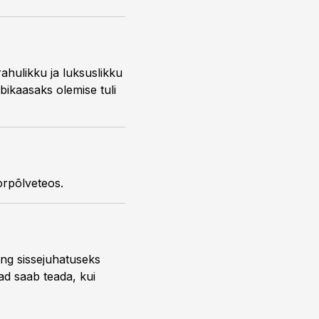
rahulikku ja luksuslikku
 abikaasaks olemise tuli
orpõlveteos.
ng sissejuhatuseks
ead saab teada, kui