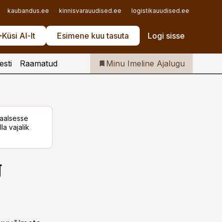
Iseteenindus
kaubandus.ee
kinnisvarauudised.ee
logistikauudised.ee
mu.ee
Telli Imeline Ajalugu
Küsi AI-lt
Esimene kuu tasuta
Logi sisse
esti
Raamatud
Minu Imeline Ajalugu
taalsesse
la vajalik
g