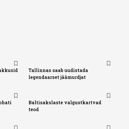
akkusid
Tallinnas saab uudistada
legendaarset jäämurdjat
ohati
Baltisakslaste valgustkartvad
teod