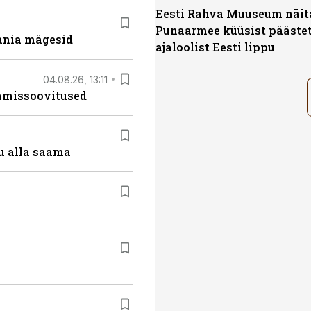
Eesti Rahva Muuseum näit
Punaarmee küüsist pääste
ania mägesid
ajaloolist Eesti lippu
04.08.26, 13:11
tamissoovitused
u alla saama