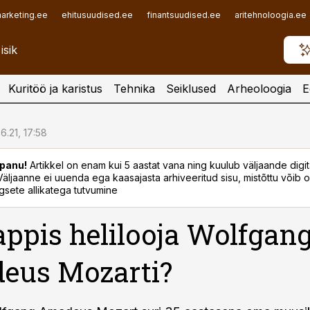
arketing.ee
ehitusuudised.ee
finantsuudised.ee
aritehnoloogia.ee
Kuritöö ja karistus
Tehnika
Seiklused
Arheoloogia
E
6.21, 17:58
panu!
Artikkel on enam kui 5 aastat vana ning kuulub väljaande digi
. Väljaanne ei uuenda ega kaasajasta arhiveeritud sisu, mistõttu võib ol
sete allikatega tutvumine
appis helilooja Wolfgan
eus Mozarti?