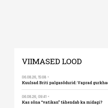
VIIMASED LOOD
06.08.26, 15:08
Kuulsad Briti palgasõdurid: Vaprad gurkhad
06.08.26, 09:41
Kas sõna “vatikan” tähendab ka midagi?