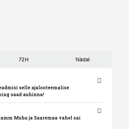
72H
Nädal
eadmisi selle ajalooteemalise
ing saad auhinna!
tamm Muhu ja Saaremaa vahel sai