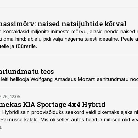
massimõrv: naised natsijuhtide kõrval
id korraldasid miljonite inimeste mõrvu, elasid nende naised 
iski oma hind: abielu pidi välja nägema täiesti ideaalne. Peale
eile ja füürerile.
enitundmatu teos
 leiti helilooja Wolfgang Amadeus Mozarti senitundmatu no
6.26, 12:05
mekas KIA Sportage 4x4 Hybrid
ybridi sain proovisõiduks seekord veidi pikemaks ajaks ni
Pärnusse kalale. Mis oli selles autos head ja millised olid v
u.