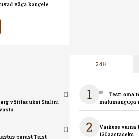
atuvad väga kaugele
24H
1
Testi oma t
mälumänguga n
rg võitles üksi Stalini
vastu
2
Väikese väina 
130aastaseks
astus pärast Teist