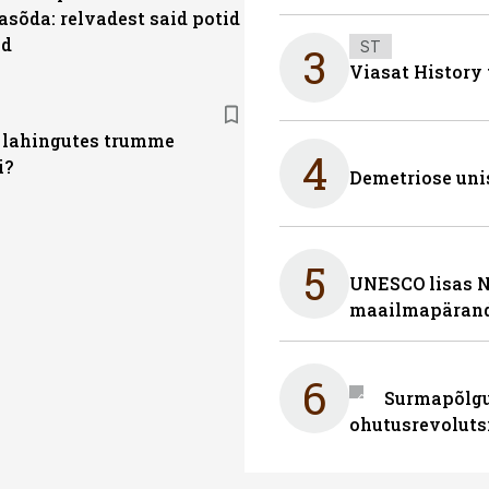
sõda: relvadest said potid
id
ST
3
Viasat History
 lahingutes trumme
4
i?
Demetriose uni
5
UNESCO lisas 
maailmapärand
6
Surmapõlgur
ohutusrevoluts