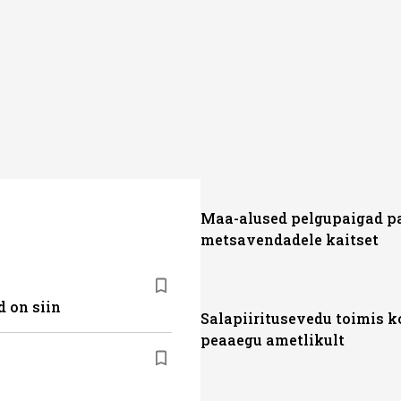
Maa-alused pelgupaigad p
metsavendadele kaitset
 on siin
Salapiiritusevedu toimis k
peaaegu ametlikult