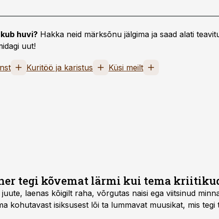
kub huvi?
Hakka neid märksõnu jälgima ja saad alati teavitu
idagi uut!
nst
Kuritöö ja karistus
Küsi meilt
er tegi kõvemat lärmi kui tema kriitiku
uute, laenas kõigilt raha, võrgutas naisi ega viitsinud min
a kohutavast isiksusest lõi ta lummavat muusikat, mis teg