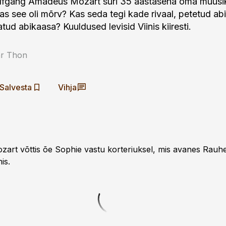
olfgang Amadeus Mozart suri 35 aastasena oma muus
Kas see oli mõrv? Kas seda tegi kade rivaal, petetud a
tud abikaasa? Kuuldused levisid Viinis kiiresti.
ar Thon
Salvesta
Vihja
art võttis õe Sophie vastu korteri­uksel, mis avanes Rauh
nis.