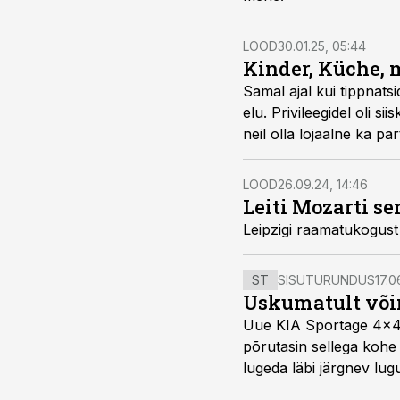
LOOD
30.01.25, 05:44
Kinder, Küche, 
Samal ajal kui tippnats
elu. Privileegidel oli si
neil olla lojaalne ka part
LOOD
26.09.24, 14:46
Leiti Mozarti s
Leipzigi raamatukogust
ST
SISUTURUNDUS
17.0
Uskumatult või
Uue KIA Sportage 4x4 H
põrutasin sellega kohe 
lugeda läbi järgnev lug