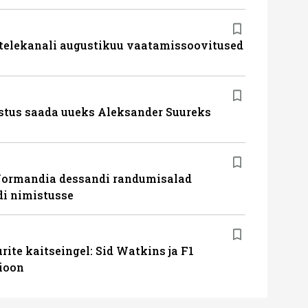
 telekanali augustikuu vaatamissoovitused
stus saada uueks Aleksander Suureks
Normandia dessandi randumisalad
i nimistusse
ite kaitseingel: Sid Watkins ja F1
ioon