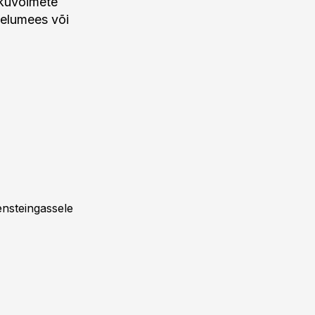
ikuvõimete
bielumees või
ensteingassele