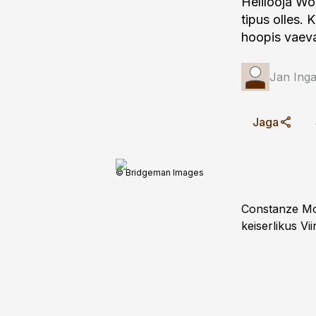
Helilooja W
tipus olles. 
hoopis vaeva
Jan Ing
Jaga
© Bridgeman Images
Constanze Moz
keiserlikus Vii