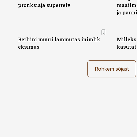
pronksiaja superrelv
maailma
ja pann
Berliini müüri lammutas inimlik
Milleks
eksimus
kasutat
Rohkem sõjast