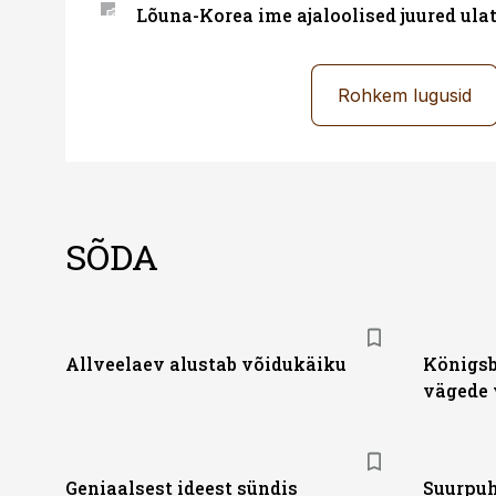
Lõuna-Korea ime ajaloolised juured ul
Rohkem lugusid
SÕDA
Allveelaev alustab võidukäiku
Königsbe
vägede 
Geniaalsest ideest sündis
Suurpuh