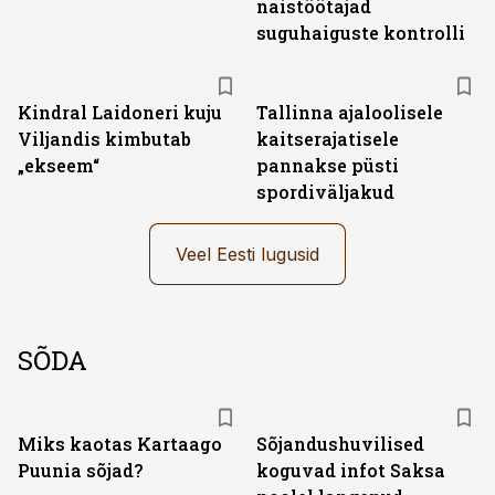
naistöötajad
suguhaiguste kontrolli
Kindral Laidoneri kuju
Tallinna ajaloolisele
Viljandis kimbutab
kaitserajatisele
„ekseem“
pannakse püsti
spordiväljakud
Veel Eesti lugusid
SÕDA
Miks kaotas Kartaago
Sõjandushuvilised
Puunia sõjad?
koguvad infot Saksa