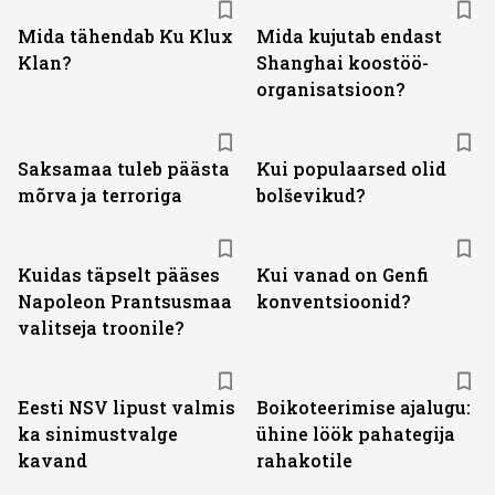
Mida tähendab Ku Klux
Mida kujutab endast
Klan?
Shanghai koostöö­
organisatsioon?
Saksamaa tuleb päästa
Kui populaarsed olid
mõrva ja terroriga
bolševikud?
Kuidas täpselt pääses
Kui vanad on Genfi
Napoleon Prantsusmaa
konventsioonid?
valitseja troonile?
Eesti NSV lipust valmis
Boikoteerimise ajalugu:
ka sinimustvalge
ühine löök pahategija
kavand
rahakotile