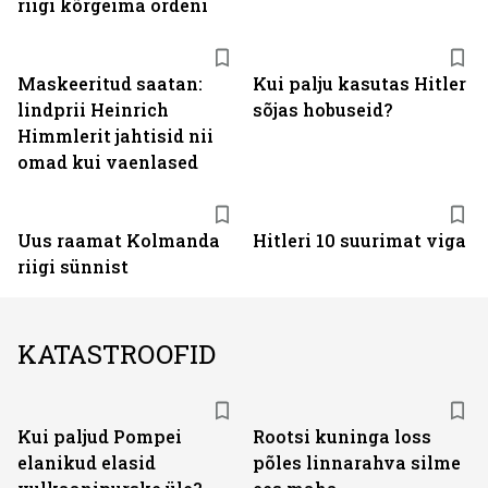
riigi kõrgeima ordeni
Maskeeritud saatan:
Kui palju kasutas Hitler
lindprii Heinrich
sõjas hobuseid?
Himmlerit jahtisid nii
omad kui vaenlased
Uus raamat Kolmanda
Hitleri 10 suurimat viga
riigi sünnist
KATASTROOFID
Kui paljud Pompei
Rootsi kuninga loss
elanikud elasid
põles linnarahva silme