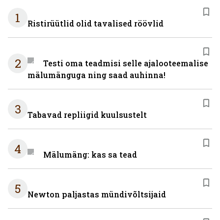
1
Ristirüütlid olid tavalised röövlid
2
Testi oma teadmisi selle ajalooteemalise
mälumänguga ning saad auhinna!
3
Tabavad repliigid kuulsustelt
4
Mälumäng: kas sa tead
5
Newton paljastas mündivõltsijaid