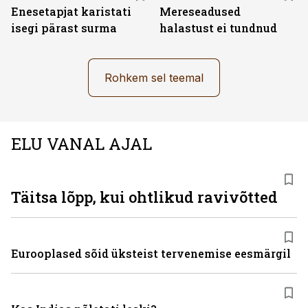
Enesetapjat karistati
Mereseadused
isegi pärast surma
halastust ei tundnud
Rohkem sel teemal
ELU VANAL AJAL
Täitsa lõpp, kui ohtlikud ravivõtted
Eurooplased sõid üksteist tervenemise eesmärgil