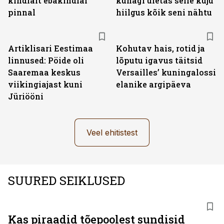
kindlalt ebakindlal
kunagi ületas selle kuju
pinnal
hiilgus kõik seni nähtu
Artiklisari Eestimaa
Kohutav hais, rotid ja
linnused: Pöide oli
lõputu igavus täitsid
Saaremaa keskus
Versailles’ kuningalossi
viikingiajast kuni
elanike argipäeva
Jüriööni
Veel ehitistest
SUURED SEIKLUSED
Kas piraadid tõepoolest sundisid