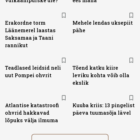
vulkaanipurske üle?
ees maha
Erakordne torm
Mehele lendas uksepiit
Läänemerel laastas
pähe
Saksamaa ja Taani
rannikut
Teadlased leidsid neli
Tõend katku kiire
uut Pompei ohvrit
leviku kohta võib olla
ekslik
Atlantise katastroofi
Kuuba kriis: 13 pingelist
ohvrid hakkavad
päeva tuumasõja lävel
lõpuks välja ilmuma