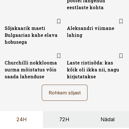
poolel langenud
eestlaste kohta
Sõjakaarik maeti
Aleksandri viimane
Bulgaarias kahe elava
lahing
hobusega
Churchilli nokklooma
Laste ristisõda: kas
surma mõistatus võis
kõik oli ikka nii, nagu
saada lahenduse
kirjutatakse
Rohkem sõjast
24H
72H
Nädal