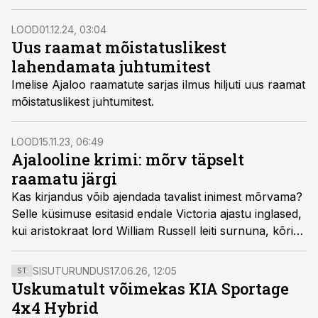
LOOD
01.12.24, 03:04
Uus raamat mõistatuslikest
lahendamata juhtumitest
Imelise Ajaloo raamatute sarjas ilmus hiljuti uus raamat
mõistatuslikest juhtumitest.
LOOD
15.11.23, 06:49
Ajalooline krimi: mõrv täpselt
raamatu järgi
Kas kirjandus võib ajendada tavalist inimest mõrvama?
Selle küsimuse esitasid endale Victoria ajastu inglased,
kui aristokraat lord William Russell leiti surnuna, kõri
läbi lõigatud.
SISUTURUNDUS
17.06.26, 12:05
ST
Uskumatult võimekas KIA Sportage
4x4 Hybrid