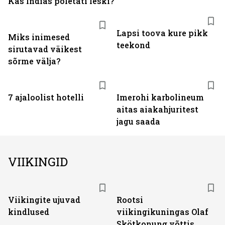
Kas Indias põletati leski?
Lapsi toova kure pikk
Miks inimesed
teekond
sirutavad väikest
sõrme välja?
7 ajaloolist hotelli
Imerohi karbolineum
aitas aiakahjuritest
jagu saada
VIIKINGID
Viikingite ujuvad
Rootsi
kindlused
viikingikuningas Olaf
Skötkonung võttis