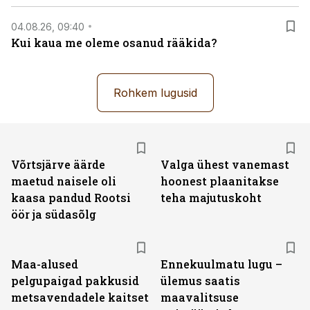
04.08.26, 09:40
Kui kaua me oleme osanud rääkida?
Rohkem lugusid
Võrtsjärve äärde
Valga ühest vanemast
maetud naisele oli
hoonest plaanitakse
kaasa pandud Rootsi
teha majutuskoht
öör ja südasõlg
Maa-alused
Ennekuulmatu lugu –
pelgupaigad pakkusid
ülemus saatis
metsavendadele kaitset
maavalitsuse