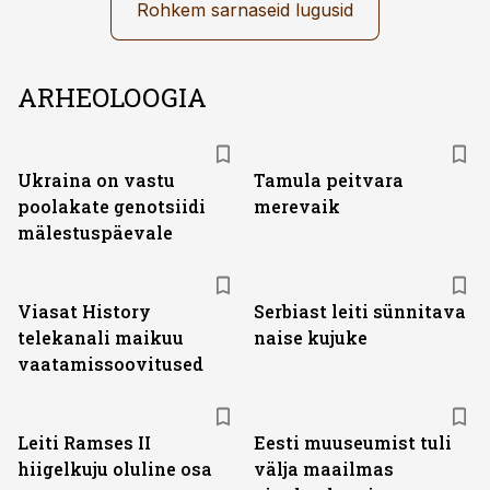
Rohkem sarnaseid lugusid
ARHEOLOOGIA
Ukraina on vastu
Tamula peitvara
poolakate genotsiidi
merevaik
mälestuspäevale
ST
Viasat History
Serbiast leiti sünnitava
telekanali maikuu
naise kujuke
vaatamissoovitused
Leiti Ramses II
Eesti muuseumist tuli
hiigelkuju oluline osa
välja maailmas