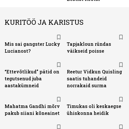
KURITÖÖ JA KARISTUS
Mis sai gangster Lucky
Tapjakloun ründas
Lucianost?
väikseid poisse
“Ettevõtlikud” pätid on
Reetur Vidkun Quisling
tegutsenud juba
saatis tuhandeid
aastakümneid
norrakaid surma
Mahatma Gandhi mõrv
Timukas oli keskaegse
pakub siiani kõneainet
ühiskonna heidik