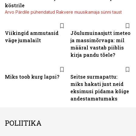
köstrile
Arvo Pärdile pühendatud Rakvere muusikamaja sünni taust
Viikingid ammutasid
Jõulumuinasjutt imeteo
väge jumalailt
ja massimõrvaga: mil
määral vastab piiblis
kirja pandu tõele?
Miks toob kurg lapsi?
Seitse surmapattu:
miks hakati just neid
eksimusi pidama kõige
andestamatumaks
POLIITIKA