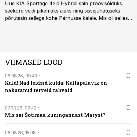
Uue KIA Sportage 4x4 Hybridi sain proovisõiduks
seekord veidi pikemaks ajaks ning sissejuhatuseks
põrutasin sellega kohe Pärnusse kalale. Mis oli selles
autos head ja millised olid vead saab teada, kui lugeda
läbi järgnev lugu.
VIIMASED LOOD
08.08.26, 09:43
Kuld! Nad leidsid kulda! Kullapalavik on
nakatanud terveid rahvaid
07.08.26, 09:42
Mis sai Šotimaa kuningannast Maryst?
06.08.26, 15:08