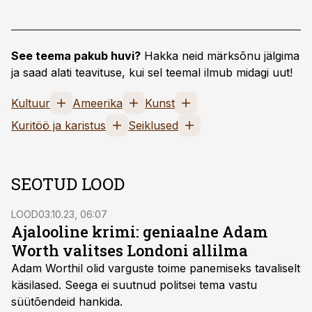
See teema pakub huvi?
Hakka neid märksõnu jälgima
ja saad alati teavituse, kui sel teemal ilmub midagi uut!
Kultuur
Ameerika
Kunst
Kuritöö ja karistus
Seiklused
SEOTUD LOOD
LOOD
03.10.23, 06:07
Ajalooline krimi: geniaalne Adam
Worth valitses Londoni allilma
Adam Worthil olid varguste toime panemiseks tavaliselt
käsilased. Seega ei suutnud politsei tema vastu
süütõendeid hankida.