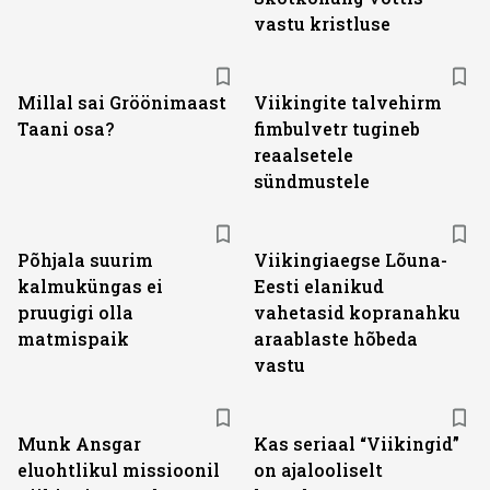
vastu kristluse
Millal sai Gröönimaast
Viikingite talvehirm
Taani osa?
fimbulvetr tugineb
reaalsetele
sündmustele
Põhjala suurim
Viikingiaegse Lõuna-
kalmuküngas ei
Eesti elanikud
pruugigi olla
vahetasid kopranahku
matmispaik
araablaste hõbeda
vastu
Munk Ansgar
Kas seriaal “Viikingid”
eluohtlikul missioonil
on ajalooliselt