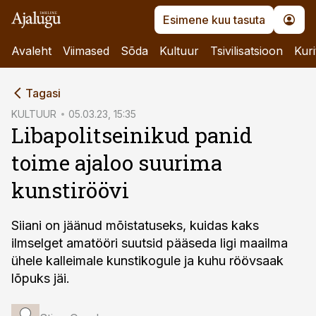
Esimene kuu tasuta
Avaleht
Viimased
Sõda
Kultuur
Tsivilisatsioon
Kuri
cebook
Tagasi
Twitter)
KULTUUR
05.03.23, 15:35
Libapolitseinikud panid
kedIn
toime ajaloo suurima
ail
kunstiröövi
k
Siiani on jäänud mõistatuseks, kuidas kaks
ilmselget amatööri suutsid pääseda ligi maailma
ühele kalleimale kunstikogule ja kuhu röövsaak
lõpuks jäi.