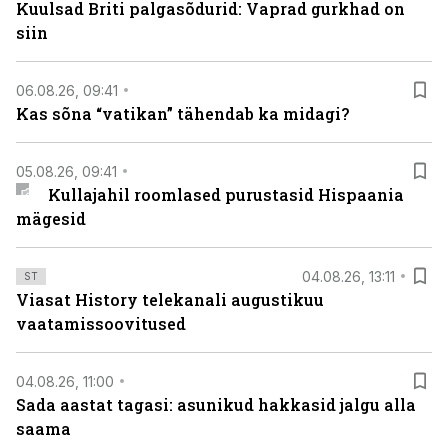
Kuulsad Briti palgasõdurid: Vaprad gurkhad on
siin
06.08.26, 09:41
Kas sõna “vatikan” tähendab ka midagi?
05.08.26, 09:41
Kullajahil roomlased purustasid Hispaania
mägesid
04.08.26, 13:11
ST
Viasat History telekanali augustikuu
vaatamissoovitused
04.08.26, 11:00
Sada aastat tagasi: asunikud hakkasid jalgu alla
saama