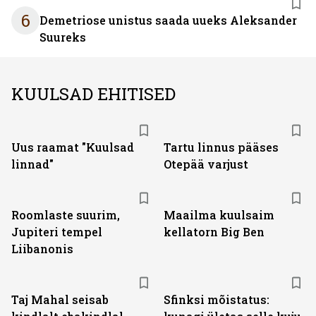
6
Demetriose unistus saada uueks Aleksander
Suureks
KUULSAD EHITISED
Uus raamat "Kuulsad
Tartu linnus pääses
linnad"
Otepää varjust
Roomlaste suurim,
Maailma kuulsaim
Jupiteri tempel
kellatorn Big Ben
Liibanonis
Taj Mahal seisab
Sfinksi mõistatus: