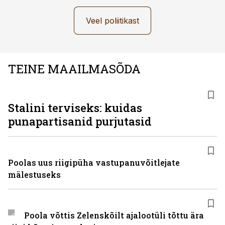
Veel poliitikast
TEINE MAAILMASÕDA
Stalini terviseks: kuidas
punapartisanid purjutasid
Poolas uus riigipüha vastupanuvõitlejate
mälestuseks
Poola võttis Zelenskõilt ajalootüli tõttu ära