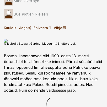
Stine Overbye
Bue Kidtler-Nielsen
Kuula
Jaga
Salvesta
Vihja
© Isabella Stewart Gardner Museum & Shutterstock
Bostoni linnatänavad olid 1990. aasta 18. märtsi
öötundidel tulvil õnnelikke inimesi. Pärast südaööd olid
linnas lõppenud Iiri rahvuspüha püha Patricku päeva
pidustused. Sellal, kui rõõmsameelne rahvahulk
tänavaid mööda oma kodude poole liikus, istus kaks
tundmatut kuju Palace Roadil pimedas autos. Nad
ootasid, kuni öö nende valdusesse jääb.