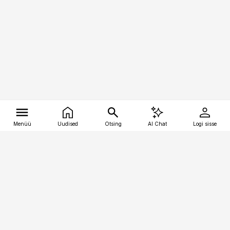
Menüü
Uudised
Otsing
AI Chat
Logi sisse
Vana-Lõuna 39/1, 19094 Tallinn
(+372) 667 0111
tellimiskeskus@aripaev.ee
Telli Imeline Ajalugu
Uudiskiri