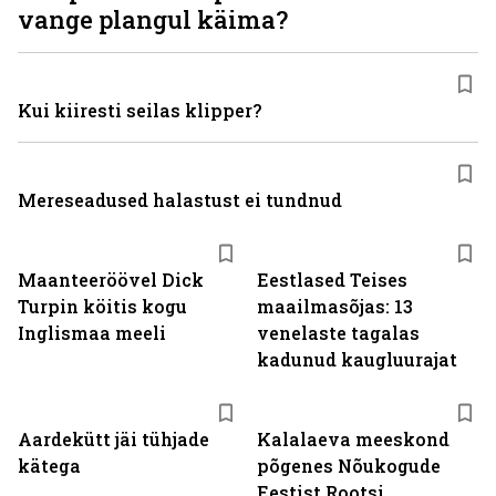
vange plangul käima?
Kui kiiresti seilas klipper?
Mereseadused halastust ei tundnud
Maanteeröövel Dick
Eestlased Teises
Turpin köitis kogu
maailmasõjas: 13
Inglismaa meeli
venelaste tagalas
kadunud kaugluurajat
Aardekütt jäi tühjade
Kalalaeva meeskond
kätega
põgenes Nõukogude
Eestist Rootsi