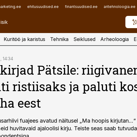
arketing.ee
ehitusuudised.ee
finantsuudised.ee
aritehnoloogia.ee
Kuritöö ja karistus
Tehnika
Seiklused
Arheoloogia
E
, 14:34
kirjad Pätsile: riigivan
ti ristiisaks ja paluti ko
ha eest
arhiivi fuajees avatud näitusel „Ma hoopis kirjutan...“
id huvitavaid ajaloolisi kirju. Teiste seas saab tutvud
pondentsiga.