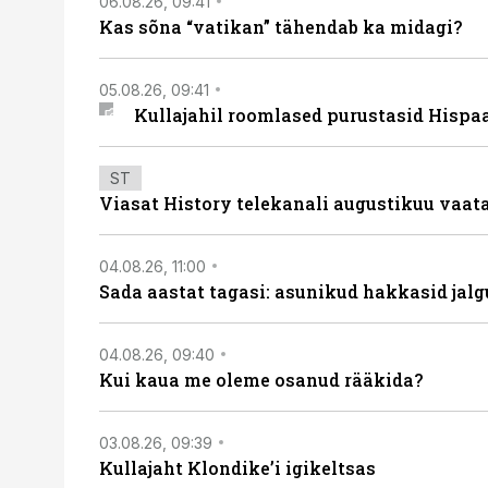
06.08.26, 09:41
Kas sõna “vatikan” tähendab ka midagi?
05.08.26, 09:41
Kullajahil roomlased purustasid Hispa
ST
Viasat History telekanali augustikuu vaa
04.08.26, 11:00
Sada aastat tagasi: asunikud hakkasid jalg
04.08.26, 09:40
Kui kaua me oleme osanud rääkida?
03.08.26, 09:39
Kullajaht Klondike’i igikeltsas