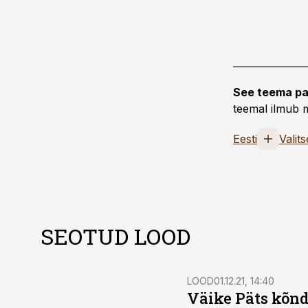
See teema pa
teemal ilmub m
Eesti
Valits
SEOTUD LOOD
LOOD
01.12.21, 14:40
Väike Päts kõnd