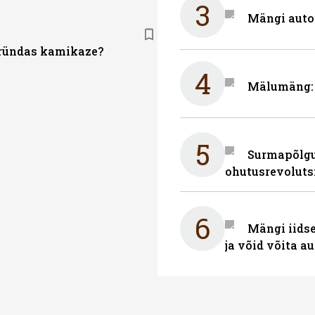
3
Mängi auto
ründas kamikaze?
4
Mälumäng: 
5
Surmapõlgur
ohutusrevoluts
6
Mängi iidse
ja võid võita a