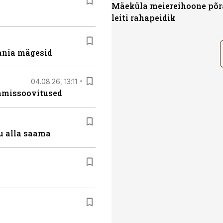
Mäeküla meiereihoone põr
leiti rahapeidik
ania mägesid
04.08.26, 13:11
tamissoovitused
u alla saama