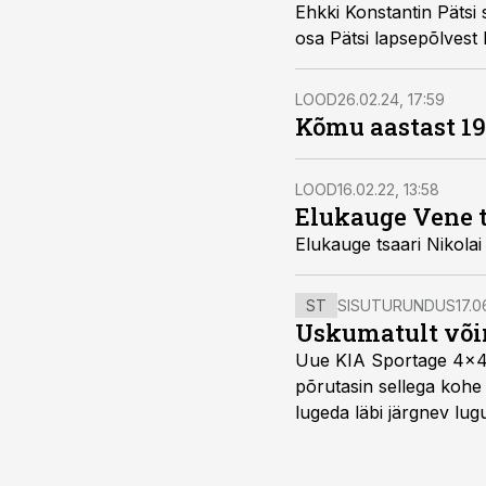
Ehkki Konstantin Päts
osa Pätsi lapsepõlvest
LOOD
26.02.24, 17:59
Kõmu aastast 19
LOOD
16.02.22, 13:58
Elukauge Vene t
Elukauge tsaari Nikolai 
ST
SISUTURUNDUS
17.0
Uskumatult või
Uue KIA Sportage 4x4 H
põrutasin sellega kohe 
lugeda läbi järgnev lug