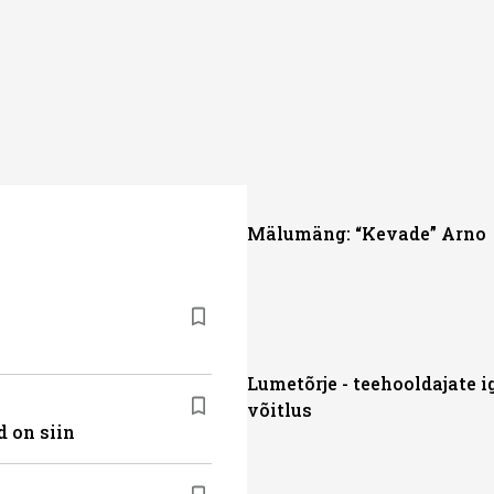
Mälumäng: “Kevade” Arno
Lumetõrje - teehooldajate 
võitlus
 on siin