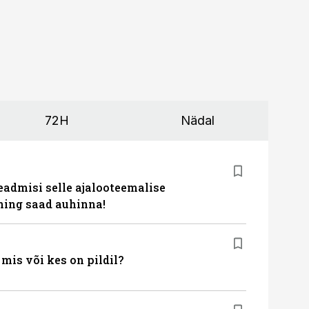
72H
Nädal
eadmisi selle ajalooteemalise
ing saad auhinna!
is või kes on pildil?