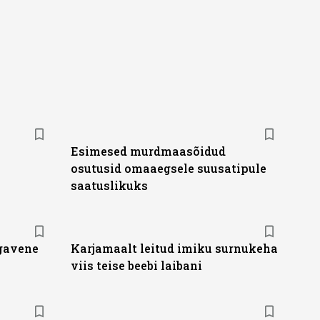
Esimesed murdmaasõidud
osutusid omaaegsele suusatipule
saatuslikuks
igavene
Karjamaalt leitud imiku surnukeha
viis teise beebi laibani