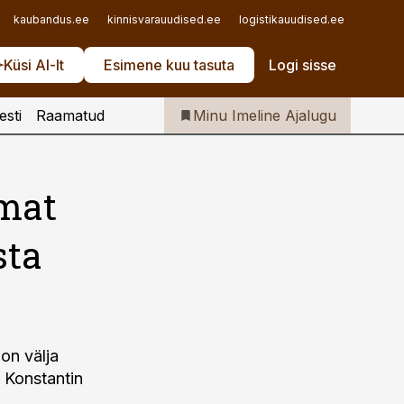
Iseteenindus
kaubandus.ee
kinnisvarauudised.ee
logistikauudised.ee
mu.ee
Telli Imeline Ajalugu
Küsi AI-lt
Esimene kuu tasuta
Logi sisse
esti
Raamatud
Minu Imeline Ajalugu
emat
sta
 on välja
a Konstantin