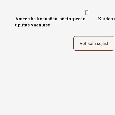
Ameerika kodusõda: söetorpeedo
Kuidas 
uputas vaenlase
Rohkem sõjast