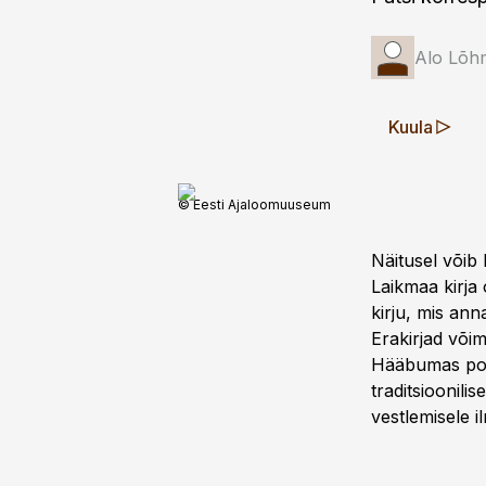
Alo Lõh
Kuula
© Eesti Ajaloomuuseum
Näitusel võib
Laikmaa kirja 
kirju, mis ann
Erakirjad või
Hääbumas pole 
traditsioonili
vestlemisele 