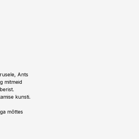
rusele, Ants
ng mitmeid
berist.
amise kunsti.
iga mõttes