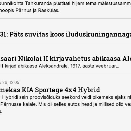
i sünnikohta Tahkuranda püstitati hiljem tema mälestussa
 hoopis Pärnus ja Raekülas.
31: Päts suvitas koos iluduskuningannag
saari Nikolai II kirjavahetus abikaasa A
II kirjad abikaasa Aleksandrale, 1917. aasta veebruar...
6.26, 12:05
mekas KIA Sportage 4x4 Hybrid
ybridi sain proovisõiduks seekord veidi pikemaks ajaks ni
Pärnusse kalale. Mis oli selles autos head ja millised olid v
u.