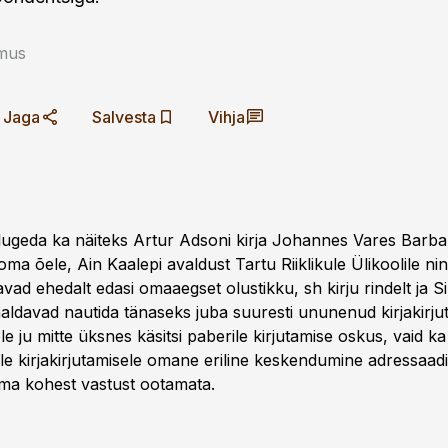
mus
Jaga
Salvesta
Vihja
 lugeda ka näiteks Artur Adsoni kirja Johannes Vares Barba
oma õele, Ain Kaalepi avaldust Tartu Riiklikule Ülikoolile ni
avad ehedalt edasi omaaegset olustikku, sh kirju rindelt ja Si
maldavad nautida tänaseks juba suuresti ununenud kirjakirjut
ju mitte üksnes käsitsi paberile kirjutamise oskus, vaid ka
sele kirjakirjutamisele omane eriline keskendumine adressaad
ilma kohest vastust ootamata.