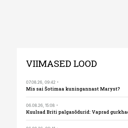
VIIMASED LOOD
07.08.26, 09:42
Mis sai Šotimaa kuningannast Maryst?
06.08.26, 15:08
Kuulsad Briti palgasõdurid: Vaprad gurkhad