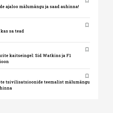
de ajaloo mälumängu ja saad auhinna!
kas sa tead
ite kaitseingel: Sid Watkins ja F1
ioon
te tsivilisatsioonide teemalist mälumängu
uhinna