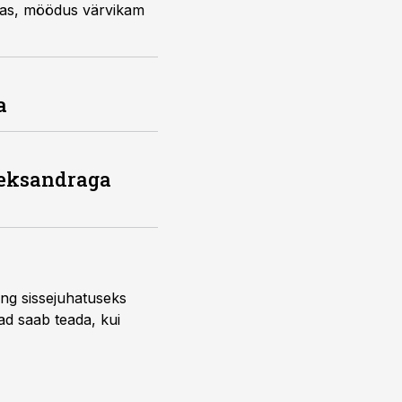
mmas, möödus värvikam
a
leksandraga
ng sissejuhatuseks
ead saab teada, kui