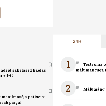
24H
1
Testi oma t
mälumänguga n
ndsid sakslased kaelas
t silti?
2
Mälumäng: m
 maailmasõja patiseis:
isab paigal