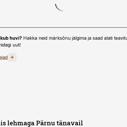
kub huvi?
Hakka neid märksõnu jälgima ja saad alati teavitu
idagi uut!
ejad
is lehmaga Pärnu tänavail