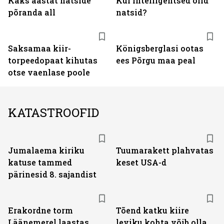
Kaks aastat natside
Kui intelligentsed olid
põranda all
natsid?
Saksamaa kiir-
Königsberglasi ootas
torpeedo­paat kihutas
ees Põrgu maa peal
otse vaenlase poole
KATASTROOFID
Jumalaema kiriku
Tuumarakett plahvatas
katuse tammed
keset USA-d
pärinesid 8. sajandist
Erakordne torm
Tõend katku kiire
Läänemerel laastas
leviku kohta võib olla