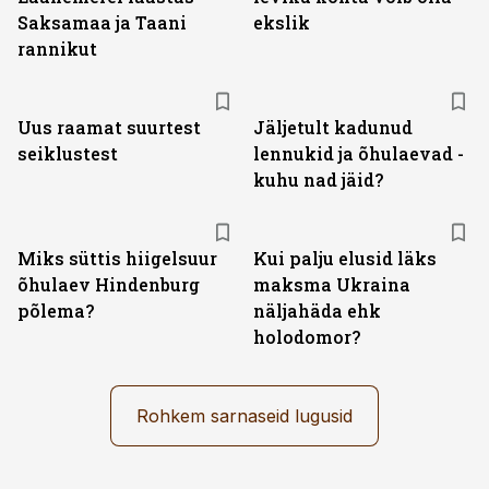
Saksamaa ja Taani
ekslik
rannikut
Uus raamat suurtest
Jäljetult kadunud
seiklustest
lennukid ja õhulaevad -
kuhu nad jäid?
Miks süttis hiigelsuur
Kui palju elusid läks
õhulaev Hindenburg
maksma Ukraina
põlema?
näljahäda ehk
holodomor?
Rohkem sarnaseid lugusid