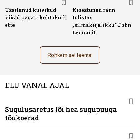
Ussitanud kuivikud
Kibestunud fänn
viisid pagari kohtukulli
tulistas
ette
„silmakirjalikku“ John
Lennonit
Rohkem sel teemal
ELU VANAL AJAL
Sugulusaretus lõi hea sugupuuga
tõukoerad