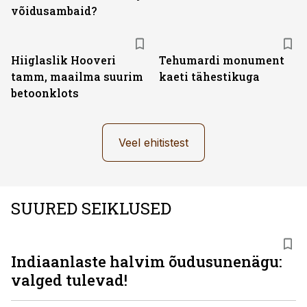
võidusambaid?
Hiiglaslik Hooveri
Tehumardi monument
tamm, maailma suurim
kaeti tähestikuga
betoonklots
Veel ehitistest
SUURED SEIKLUSED
Indiaanlaste halvim õudusunenägu:
valged tulevad!