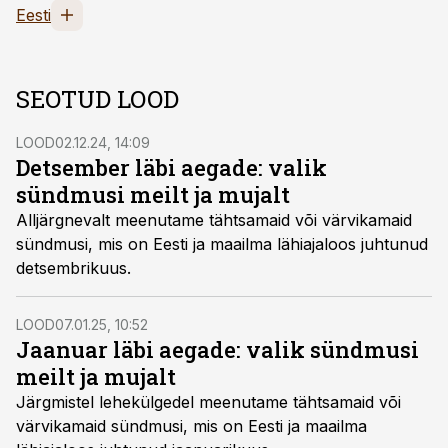
Eesti
SEOTUD LOOD
LOOD
02.12.24, 14:09
Detsember läbi aegade: valik
sündmusi meilt ja mujalt
Alljärgnevalt meenutame tähtsamaid või värvikamaid
sündmusi, mis on Eesti ja maailma lähiajaloos juhtunud
detsembrikuus.
LOOD
07.01.25, 10:52
Jaanuar läbi aegade: valik sündmusi
meilt ja mujalt
Järgmistel lehekülgedel meenutame tähtsamaid või
värvikamaid sündmusi, mis on Eesti ja maailma