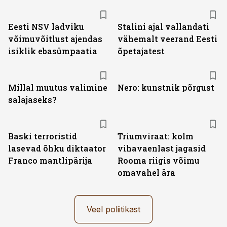
Eesti NSV ladviku
Stalini ajal vallandati
võimuvõitlust ajendas
vähemalt veerand Eesti
isiklik ebasümpaatia
õpetajatest
Millal muutus valimine
Nero: kunstnik põrgust
salajaseks?
Baski terroristid
Triumviraat: kolm
lasevad õhku diktaator
vihavaenlast jagasid
Franco mantlipärija
Rooma riigis võimu
omavahel ära
Veel poliitikast