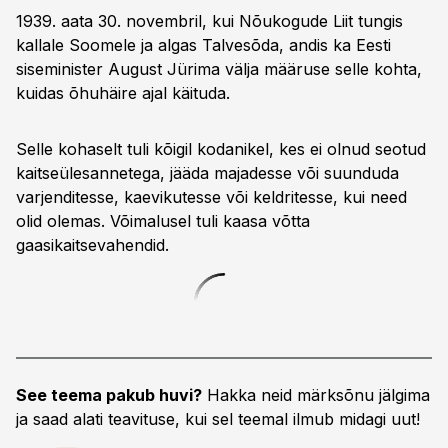
1939. aata 30. novembril, kui Nõukogude Liit tungis
kallale Soomele ja algas Talvesõda, andis ka Eesti
siseminister August Jürima välja määruse selle kohta,
kuidas õhuhäire ajal käituda.
Selle kohaselt tuli kõigil kodanikel, kes ei olnud seotud
kaitseülesannetega, jääda majadesse või suunduda
varjenditesse, kaevikutesse või keldritesse, kui need
olid olemas. Võimalusel tuli kaasa võtta
gaasikaitsevahendid.
See teema pakub huvi?
Hakka neid märksõnu jälgima
ja saad alati teavituse, kui sel teemal ilmub midagi uut!