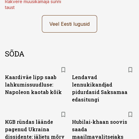
Rakvere muusikamaja sünni
taust
Veel Eesti lugusid
SÕDA
Kaardiväe lipp saab
Lendavad
lahkumissuudluse:
lennukikandjad
Napoleon kaotab kõik
pidurdasid Saksamaa
edasitungi
KGB ründas läände
Hubilai-khaan soovis
pagenud Ukraina
saada
dissidente: jäljetu mõrv
maailmavalitsejaks