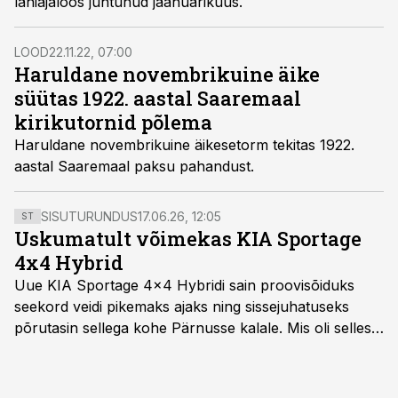
lähiajaloos juhtunud jaanuarikuus.
LOOD
22.11.22, 07:00
Haruldane novembrikuine äike
süütas 1922. aastal Saaremaal
kirikutornid põlema
Haruldane novembrikuine äikesetorm tekitas 1922.
aastal Saaremaal paksu pahandust.
SISUTURUNDUS
17.06.26, 12:05
ST
Uskumatult võimekas KIA Sportage
4x4 Hybrid
Uue KIA Sportage 4x4 Hybridi sain proovisõiduks
seekord veidi pikemaks ajaks ning sissejuhatuseks
põrutasin sellega kohe Pärnusse kalale. Mis oli selles
autos head ja millised olid vead saab teada, kui lugeda
läbi järgnev lugu.