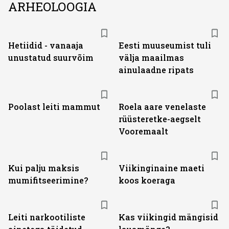
ARHEOLOOGIA
Hetiidid - vanaaja
Eesti muuseumist tuli
unustatud suurvõim
välja maailmas
ainulaadne ripats
Poolast leiti mammut
Roela aare venelaste
rüüsteretke-aegselt
Vooremaalt
Kui palju maksis
Viikinginaine maeti
mumifitseerimine?
koos koeraga
Leiti narkootiliste
Kas viikingid mängisid