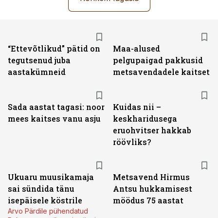
“Ettevõtlikud” pätid on
Maa-alused
tegutsenud juba
pelgupaigad pakkusid
aastakümneid
metsavendadele kaitset
Sada aastat tagasi: noor
Kuidas nii –
mees kaitses vanu asju
keskharidusega
eruohvitser hakkab
röövliks?
Ukuaru muusikamaja
Metsavend Hirmus
sai sündida tänu
Antsu hukkamisest
isepäisele köstrile
möödus 75 aastat
Arvo Pärdile pühendatud