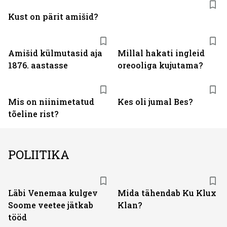
Kust on pärit amišid?
Amišid külmutasid aja
Millal hakati ingleid
1876. aastasse
oreooliga kujutama?
Mis on niinimetatud
Kes oli jumal Bes?
tõeline rist?
POLIITIKA
Läbi Venemaa kulgev
Mida tähendab Ku Klux
Soome veetee jätkab
Klan?
tööd