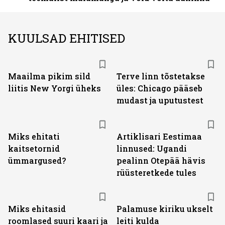
KUULSAD EHITISED
Maailma pikim sild
Terve linn tõstetakse
liitis New Yorgi üheks
üles: Chicago pääseb
mudast ja uputustest
Miks ehitati
Artiklisari Eestimaa
kaitsetornid
linnused: Ugandi
ümmargused?
pealinn Otepää hävis
rüüsteretkede tules
Miks ehitasid
Palamuse kiriku ukselt
roomlased suuri kaari ja
leiti kulda