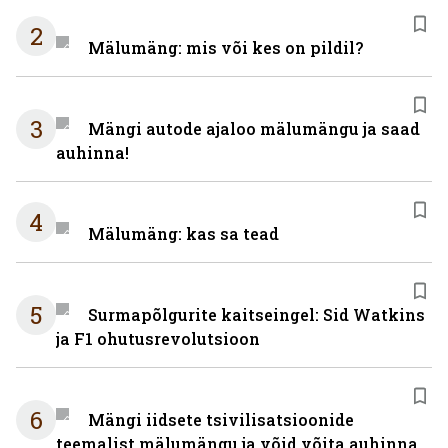
2
Mälumäng: mis või kes on pildil?
3
Mängi autode ajaloo mälumängu ja saad
auhinna!
4
Mälumäng: kas sa tead
5
Surmapõlgurite kaitseingel: Sid Watkins
ja F1 ohutusrevolutsioon
6
Mängi iidsete tsivilisatsioonide
teemalist mälumängu ja võid võita auhinna