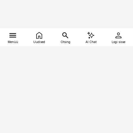
Menüü
Uudised
Otsing
AI Chat
Logi sisse
Vana-Lõuna 39/1, 19094 Tallinn
(+372) 667 0111
tellimiskeskus@aripaev.ee
Telli Imeline Ajalugu
Uudiskiri
Reklaam
Firmast
Sisu kasutamisõigused
Ajakirjaniku