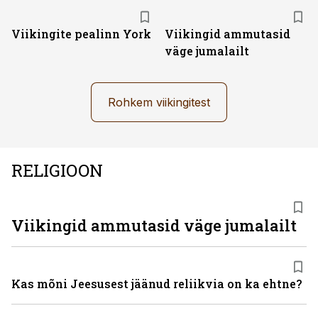
Viikingite pealinn York
Viikingid ammutasid
väge jumalailt
Rohkem viikingitest
RELIGIOON
Viikingid ammutasid väge jumalailt
Kas mõni Jeesusest jäänud reliikvia on ka ehtne?