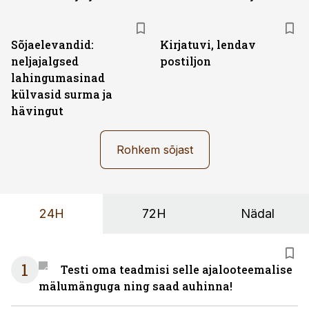
Sõjaelevandid:
Kirjatuvi, lendav
neljajalgsed
postiljon
lahingumasinad
külvasid surma ja
hävingut
Rohkem sõjast
24H
72H
Nädal
1
Testi oma teadmisi selle ajalooteemalise
mälumänguga ning saad auhinna!