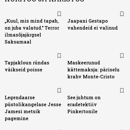
„Kuul, mis mind tapab,
Jaapani Gestapo
on juba valatud.“ Terror
vahendeid ei valinud
ilmasõjajärgsel
Saksamaal
Tapjakloun ründas
Maskeerunud
väikseid poisse
kättemaksja: päriselu
krahv Monte-Cristo
Legendaarse
See juhtum on
püstolikangelase Jesse
eradetektiiv
Jamesi metsik
Pinkertonile
pagemine