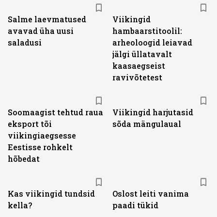
Salme laevmatused
Viikingid
avavad üha uusi
hambaarstitoolil:
saladusi
arheoloogid leiavad
jälgi üllatavalt
kaasaegseist
ravivõtetest
Soomaagist tehtud raua
Viikingid harjutasid
eksport tõi
sõda mängulaual
viikingiaegsesse
Eestisse rohkelt
hõbedat
Kas viikingid tundsid
Oslost leiti vanima
kella?
paadi tükid