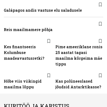
Galápagos andis vastuse elu saladusele
Reis maailmamere põhja
Kes finantseeris
Pime ameeriklane ronis
Kolumbuse
25 aastat tagasi
maadeavastusretki?
maailma kõrgeima mäe
tippu
Hõbe viis viikingid
Kas polüneeslased
maailma lõppu
jõudsid Antarktikasse?
KURITÖÖ JA KARISTUS