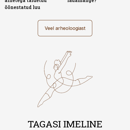
ainetega täidetud
lauamänge?
õõnestatud luu
Veel arheoloogiast
TAGASI IMELINE