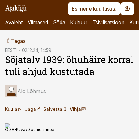
Esimene kuu tasuta
Avaleht
Viimased
Sõda
Kultuur
Tsivilisatsioon
Kuri
cebook
Tagasi
Twitter)
EESTI
02.12.24, 14:59
Sõjatalv 1939: õhuhäire korral
kedIn
tuli ahjud kustutada
ail
k
Alo Lõhmus
Kuula
Jaga
Salvesta
Vihja
© SA-Kuva / Soome armee