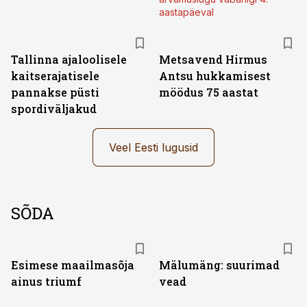
aastapäeval
Tallinna ajaloolisele
Metsavend Hirmus
kaitserajatisele
Antsu hukkamisest
pannakse püsti
möödus 75 aastat
spordiväljakud
Veel Eesti lugusid
SÕDA
Esimese maailmasõja
Mälumäng: suurimad
ainus triumf
vead