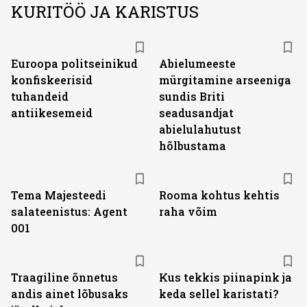
KURITÖÖ JA KARISTUS
Euroopa politseinikud
Abielumeeste
konfiskeerisid
mürgitamine arseeniga
tuhandeid
sundis Briti
antiikesemeid
seadusandjat
abielulahutust
hõlbustama
Tema Majesteedi
Rooma kohtus kehtis
salateenistus: Agent
raha võim
001
Traagiline õnnetus
Kus tekkis piinapink ja
andis ainet lõbusaks
keda sellel karistati?