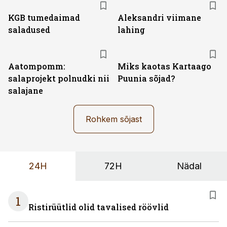
KGB tumedaimad
Aleksandri viimane
saladused
lahing
Aatompomm:
Miks kaotas Kartaago
salaprojekt polnudki nii
Puunia sõjad?
salajane
Rohkem sõjast
24H
72H
Nädal
1
Ristirüütlid olid tavalised röövlid