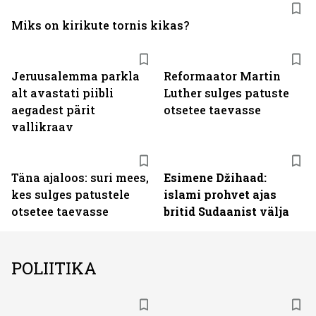
Miks on kirikute tornis kikas?
Jeruusalemma parkla
Reformaator Martin
alt avastati piibli
Luther sulges patuste
aegadest pärit
otsetee taevasse
vallikraav
Täna ajaloos: suri mees,
Esimene Džihaad:
kes sulges patustele
islami prohvet ajas
otsetee taevasse
britid Sudaanist välja
POLIITIKA