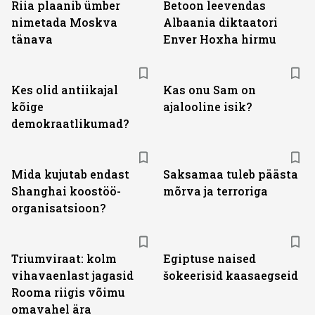
Riia plaanib ümber
Betoon leevendas
nimetada Moskva
Albaania diktaatori
tänava
Enver Hoxha hirmu
Kes olid antiikajal
Kas onu Sam on
kõige
ajalooline isik?
demokraatlikumad?
Mida kujutab endast
Saksamaa tuleb päästa
Shanghai koostöö­
mõrva ja terroriga
organisatsioon?
Triumviraat: kolm
Egiptuse naised
vihavaenlast jagasid
šokeerisid kaasaegseid
Rooma riigis võimu
omavahel ära