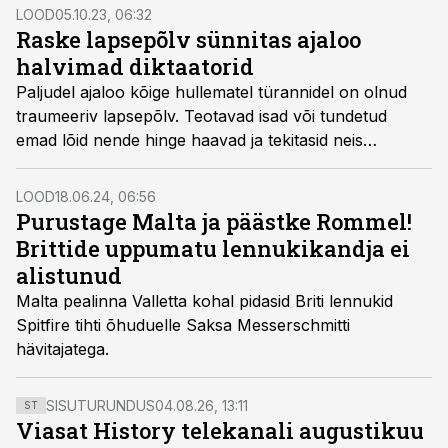
LOOD
05.10.23, 06:32
Raske lapsepõlv sünnitas ajaloo
halvimad diktaatorid
Paljudel ajaloo kõige hullematel türannidel on olnud
traumeeriv lapsepõlv. Teotavad isad või tundetud
emad lõid nende hinge haavad ja tekitasid neis
kalduvuse jõhkrusele. Nii mõnegi diktaatori noort
vaimu mürgitas kiusamine.
LOOD
18.06.24, 06:56
Purustage Malta ja päästke Rommel!
Brittide uppumatu lennukikandja ei
alistunud
Malta pealinna Valletta kohal pidasid Briti lennukid
Spitfire tihti õhuduelle Saksa Messerschmitti
hävitajatega.
SISUTURUNDUS
04.08.26, 13:11
ST
Viasat History telekanali augustikuu