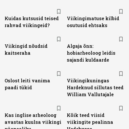
Kuidas kutsusid teised
Viikingimatuse kilbid
rahvad viikingeid?
osutusid ehtsaks
Viikingid nõudsid
Algaja õnn:
kaitseraha
hobiarheoloog leidis
sajandi kuldaarde
Oslost leiti vanima
Viikingikuningas
paadi tükid
Hardeknud sillutas teed
William Vallutajale
Kas inglise arheoloog
Kõik teed viisid
avastas kuulsa viikingi
viikingite pealinna
väepealiku
Hedebysse