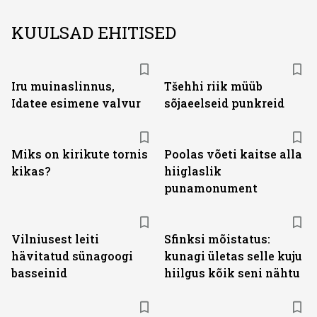
KUULSAD EHITISED
Iru muinaslinnus,
Tšehhi riik müüb
Idatee esimene valvur
sõjaeelseid punkreid
Miks on kirikute tornis
Poolas võeti kaitse alla
kikas?
hiiglaslik
punamonument
Vilniusest leiti
Sfinksi mõistatus:
hävitatud sünagoogi
kunagi ületas selle kuju
basseinid
hiilgus kõik seni nähtu