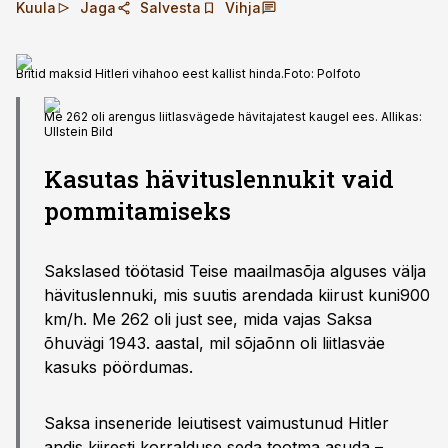
Kuula
Jaga
Salvesta
Vihja
Britid maksid Hitleri vihahoo eest kallist hinda.
Foto:
Polfoto
Me 262 oli arengus liitlasvägede hävita­jatest kaugel ees. Allikas:
Ullstein Bild
Kasutas hävituslennukit vaid
pommitamiseks
Sakslased töötasid Teise maailma­sõja alguses välja
hävituslennuki, mis suutis arendada kiirust kuni900
km/h. Me 262 oli just see, mida vajas Saksa
õhuvägi 1943. aastal, mil sõjaõnn oli liitlasväe
kasuks pöör­dumas.
Saksa inseneride leiutisest vaimustunud Hitler
andis kiiresti korralduse seda tootma asuda –