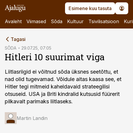
Esimene kuu tasuta
Avaleht
Viimased
Sõda
Kultuur
Tsivilisatsioon
Kuri
cebook
Tagasi
Twitter)
SÕDA
29.07.25, 07:05
Hitleri 10 suurimat viga
kedIn
ail
Liitlasriigid ei võitnud sõda üksnes seetõttu, et
nad olid tugevamad. Võidule aitas kaasa see, et
k
Hitler tegi mitmeid kaheldavaid strateegilisi
otsuseid. USA ja Briti kindralid kutsusid füürerit
pilkavalt parimaks liitlaseks.
Martin Landin