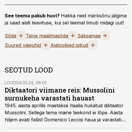
See teema pakub huvi?
Hakka neid märksõnu jälgima
ja saad alati teavituse, kui sel teemal ilmub midagi uut!
Sõda
Teine maailmasõda
Saksamaa
Suured väejuhid
Ajaloolised isikud
SEOTUD LOOD
LOOD
04.05.24, 06:02
Diktaatori viimane reis: Mussolini
surnukeha varastati hauast
1945. aasta aprillis maetakse Itaalia hukatud diktaator
Mussolini. Sellega tema maine teekond ei lõpe. Aasta
hiljem avab fašist Domenico Leccisi haua ja varastab
surnukeha.