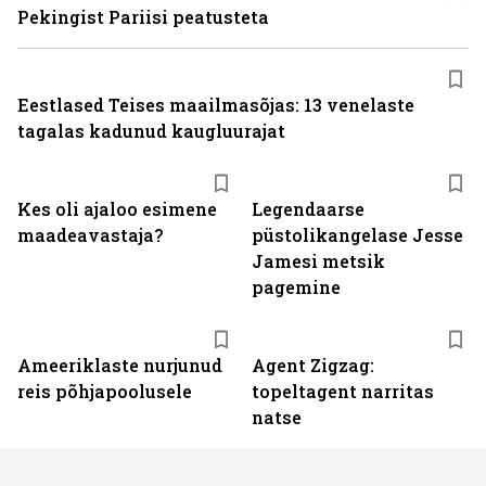
Pekingist Pariisi peatusteta
Eestlased Teises maailmasõjas: 13 venelaste
tagalas kadunud kaugluurajat
Kes oli ajaloo esimene
Legendaarse
maadeavastaja?
püstolikangelase Jesse
Jamesi metsik
pagemine
Ameeriklaste nurjunud
Agent Zigzag:
reis põhjapoolusele
topeltagent narritas
natse