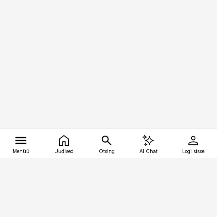
Menüü
Uudised
Otsing
AI Chat
Logi sisse
Vana-Lõuna 39/1, 19094 Tallinn
(+372) 667 0111