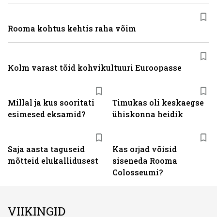
Rooma kohtus kehtis raha võim
Kolm varast tõid kohvikultuuri Euroopasse
Millal ja kus sooritati
Timukas oli keskaegse
esimesed eksamid?
ühiskonna heidik
Saja aasta taguseid
Kas orjad võisid
mõtteid elukallidusest
siseneda Rooma
Colosseumi?
VIIKINGID