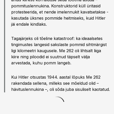
pommituslennukina. Konstruktorid küll üritasid
protesteerida, et nende imelennukit kavatsetakse ­
kasutada üksnes pommide heitmiseks, kuid Hitler
jäi endale kindlaks.
Tagajärjeks oli tõeline katastroof: ka ideaalsetes
tingimustes langesid sakslaste pommid sihtmärgist
ligi kilomeetri kaugusele. Me 262 oli lihtsalt liiga
kiire ning piloodid ei suutnud täpselt välja
arvestada, kuhu pomm langeb.
Kui Hitler otsustas 1944. aastal ­lõpuks Me 262
rakendada sellena, milleks see mõeldud olid –
hävituslennukina –, oli sõda juba sisuliselt kaotatud.