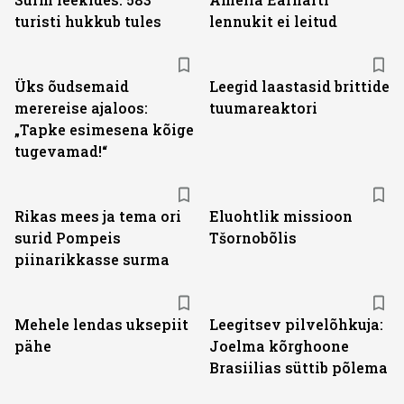
turisti hukkub tules
lennukit ei leitud
Üks õudsemaid
Leegid laastasid brittide
merereise ajaloos:
tuumareaktori
„Tapke esimesena kõige
tugevamad!“
Rikas mees ja tema ori
Eluohtlik missioon
surid Pompeis
Tšornobõlis
piinarikkasse surma
Mehele lendas uksepiit
Leegitsev pilvelõhkuja:
pähe
Joelma kõrghoone
Brasiilias süttib põlema