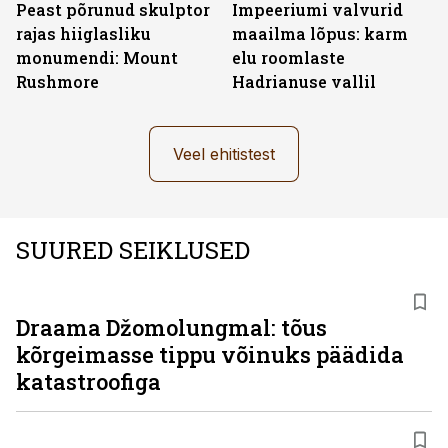
Peast põrunud skulptor
Impeeriumi valvurid
rajas hiiglasliku
maailma lõpus: karm
monumendi: Mount
elu roomlaste
Rushmore
Hadrianuse vallil
Veel ehitistest
SUURED SEIKLUSED
Draama Džomolungmal: tõus
kõrgeimasse tippu võinuks päädida
katastroofiga