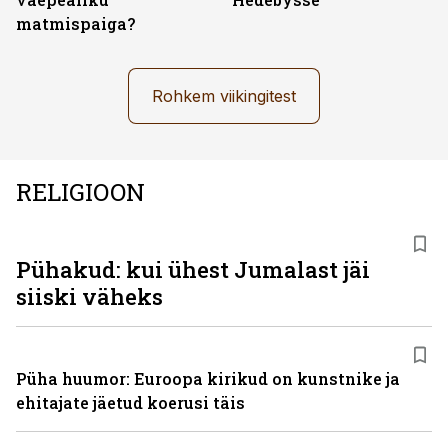
matmispaiga?
Rohkem viikingitest
RELIGIOON
Pühakud: kui ühest Jumalast jäi
siiski väheks
Püha huumor: Euroopa kirikud on kunstnike ja
ehitajate jäetud koerusi täis