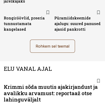
järelkajaks
Rongiröövlid, preeria
Püramiidskeemide
tunnustamata
ajalugu: suured panused
kangelased
ajasid pankrotti
Rohkem sel teemal
ELU VANAL AJAL
Krimmi sõda muutis ajakirjandust ja
avalikku arvamust: reportaaž otse
lahinguväljalt