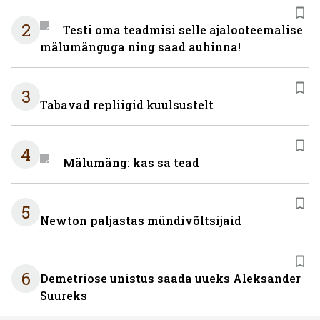
2
Testi oma teadmisi selle ajalooteemalise
mälumänguga ning saad auhinna!
3
Tabavad repliigid kuulsustelt
4
Mälumäng: kas sa tead
5
Newton paljastas mündivõltsijaid
6
Demetriose unistus saada uueks Aleksander
Suureks