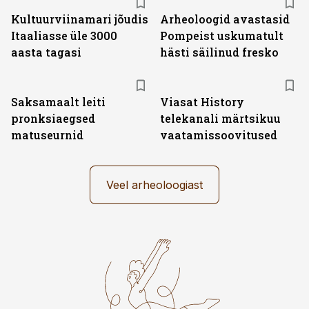
Kultuurviinamari jõudis
Arheoloogid avastasid
Itaaliasse üle 3000
Pompeist uskumatult
aasta tagasi
hästi säilinud fresko
ST
Saksamaalt leiti
Viasat History
pronksiaegsed
telekanali märtsikuu
matuseurnid
vaatamissoovitused
Veel arheoloogiast