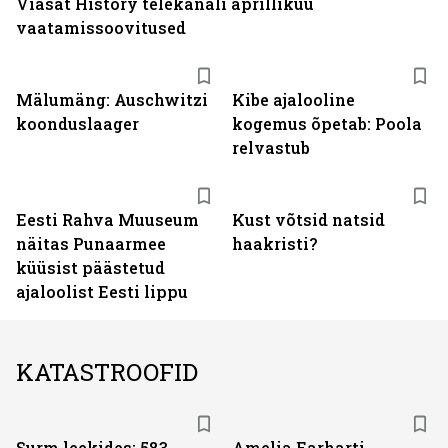
Viasat History telekanali aprillikuu
vaatamissoovitused
Mälumäng: Auschwitzi
Kibe ajalooline
koonduslaager
kogemus õpetab: Poola
relvastub
Eesti Rahva Muuseum
Kust võtsid natsid
näitas Punaarmee
haakristi?
küüsist päästetud
ajaloolist Eesti lippu
KATASTROOFID
Surm leekides: 583
Amelia Earharti