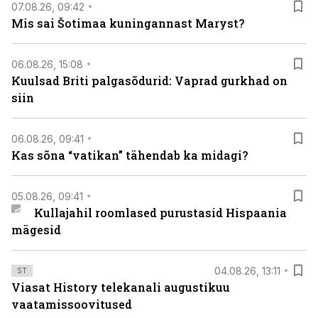
07.08.26, 09:42
Mis sai Šotimaa kuningannast Maryst?
06.08.26, 15:08
Kuulsad Briti palgasõdurid: Vaprad gurkhad on
siin
06.08.26, 09:41
Kas sõna “vatikan” tähendab ka midagi?
05.08.26, 09:41
Kullajahil roomlased purustasid Hispaania
mägesid
04.08.26, 13:11
ST
Viasat History telekanali augustikuu
vaatamissoovitused