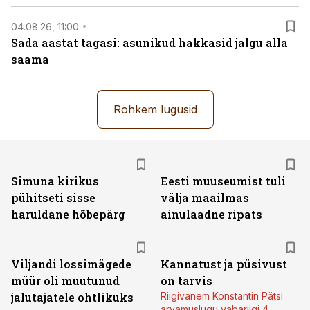
04.08.26, 11:00
Sada aastat tagasi: asunikud hakkasid jalgu alla
saama
Rohkem lugusid
Simuna kirikus
Eesti muuseumist tuli
pühitseti sisse
välja maailmas
haruldane hõbepärg
ainulaadne ripats
Viljandi lossimägede
Kannatust ja püsivust
müür oli muutunud
on tarvis
jalutajatele ohtlikuks
Riigivanem Konstantin Pätsi
arvamuslugu vabariigi 4.