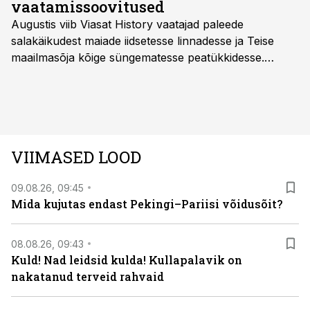
vaatamissoovitused
Augustis viib Viasat History vaatajad paleede
salakäikudest maiade iidsetesse linnadesse ja Teise
maailmasõja kõige süngematesse peatükkidesse.
Kuninglike dünastiate intriigid, värsked arheoloogilised
avastused ning seni nägemata kaadrid Kolmanda riigi
argielust avavad ajaloo tuntud sündmused täiesti uuest
vaatenurgast. Viasat History on saadaval kõikide Eesti
teleoperaatorite kaudu. Tutvu telekavaga:
VIIMASED LOOD
viasathistory.eu/ee
09.08.26, 09:45
Mida kujutas endast Pekingi–Pariisi võidusõit?
08.08.26, 09:43
Kuld! Nad leidsid kulda! Kullapalavik on
nakatanud terveid rahvaid