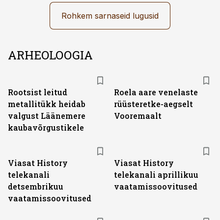
Rohkem sarnaseid lugusid
ARHEOLOOGIA
Rootsist leitud
Roela aare venelaste
metallitükk heidab
rüüsteretke-aegselt
valgust Läänemere
Vooremaalt
kaubavõrgustikele
ST
ST
Viasat History
Viasat History
telekanali
telekanali aprillikuu
detsembrikuu
vaatamissoovitused
vaatamissoovitused