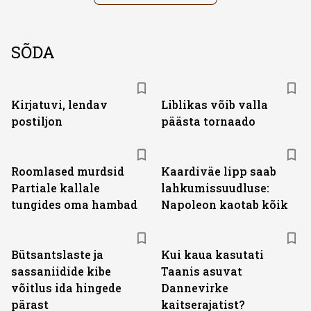
SÕDA
Kirjatuvi, lendav
Liblikas võib valla
postiljon
päästa tornaado
Roomlased murdsid
Kaardiväe lipp saab
Partiale kallale
lahkumissuudluse:
tungides oma hambad
Napoleon kaotab kõik
Bütsantslaste ja
Kui kaua kasutati
sassaniidide kibe
Taanis asuvat
võitlus ida hingede
Dannevirke
pärast
kaitserajatist?