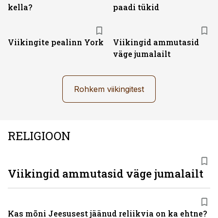
kella?
paadi tükid
Viikingite pealinn York
Viikingid ammutasid
väge jumalailt
Rohkem viikingitest
RELIGIOON
Viikingid ammutasid väge jumalailt
Kas mõni Jeesusest jäänud reliikvia on ka ehtne?