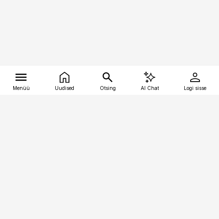
Menüü
Uudised
Otsing
AI Chat
Logi sisse
Vana-Lõuna 39/1, 19094 Tallinn
(+372) 667 0111
tellimiskeskus@aripaev.ee
Telli Imeline Ajalugu
Uudiskiri
Reklaam
Firmast