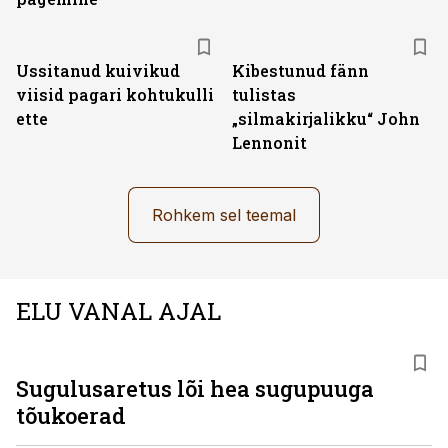
Ussitanud kuivikud
Kibestunud fänn
viisid pagari kohtukulli
tulistas
ette
„silmakirjalikku“ John
Lennonit
Rohkem sel teemal
ELU VANAL AJAL
Sugulusaretus lõi hea sugupuuga
tõukoerad