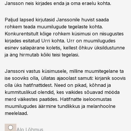
Jansson neis kirjades enda ja oma eraelu kohta.
Paljud lapsed kirjutasid Janssonile huvist saada
rohkem teada muumilugude tegelaste kohta.
Konkurentsitult kõige rohkem küsimusi on niisugustes
kirjades esitatud Urri kohta. Urr on muumilugudes
esinev salapärane koletis, kellest õhkuv üksildustunne
ja äng hirmutab kõiki teisi tegelasi.
Janssoni vastus küsimusele, milline muumitegelane ta
ise sooviks olla, üllatas ajaoolast samuti: kirjanik soovis
olla üks hatifnattidest. Need on pikad, kõhnad ja
kummituslikud olendid, kes vaikides sõuavad mööda
merd väikestes paatides. Hatifnatte iseloomustas
muumilugudes äärmine tundlikkus ja melanhoolne
meelelaad.
Alo Lõhmus