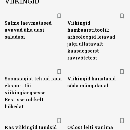
VIIKINGID
Salme laevmatused
Viikingid
avavad üha uusi
hambaarstitoolil:
saladusi
arheoloogid leiavad
jälgi üllatavalt
kaasaegseist
ravivõtetest
Soomaagist tehtud raua
Viikingid harjutasid
eksport tõi
sõda mängulaual
viikingiaegsesse
Eestisse rohkelt
hõbedat
Kas viikingid tundsid
Oslost leiti vanima