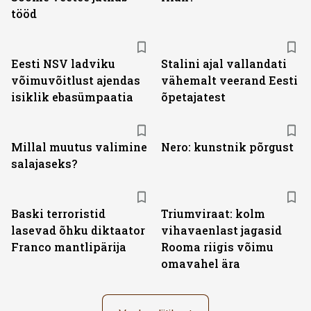
tööd
Eesti NSV ladviku
Stalini ajal vallandati
võimuvõitlust ajendas
vähemalt veerand Eesti
isiklik ebasümpaatia
õpetajatest
Millal muutus valimine
Nero: kunstnik põrgust
salajaseks?
Baski terroristid
Triumviraat: kolm
lasevad õhku diktaator
vihavaenlast jagasid
Franco mantlipärija
Rooma riigis võimu
omavahel ära