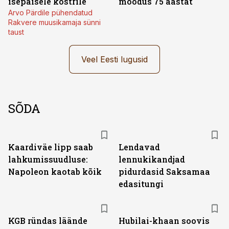
isepäisele köstrile
möödus 75 aastat
Arvo Pärdile pühendatud
Rakvere muusikamaja sünni
taust
Veel Eesti lugusid
SÕDA
Kaardiväe lipp saab
Lendavad
lahkumissuudluse:
lennukikandjad
Napoleon kaotab kõik
pidurdasid Saksamaa
edasitungi
KGB ründas läände
Hubilai-khaan soovis