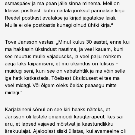
esmaspäev ja ma pean jälle sinna minema. Meil on
klassis postkast, kuhu nädala jooksul pannakse kirju.
Reedel postkast avatakse ja kirjad jagatakse laiali.
Mulle ei ole postkastis kunagi olnud ühtki kirja.“
Tove Jansson vastas: „Minul kulus 30 aastat, enne kui
ma hakkasin üksindust nautima, ja veel kauem, kuni
see muutus mulle vajaduseks, ja veel palju rohkem
aega läks taipamiseni, et mu üksindus on luksus –
muidugi seni, kuni see on vabatahtlik ja ma võin selle
iga hetk katkestada. Tõelisest üksildusest ei tea ma
veel midagi. Või õigem oleks öelda: peaaegu mitte
midagi.“
Karjalaineni sõnul on see kiri heaks näiteks, et
Jansson oli lastele omamoodi kaugterapeut, kes sai
aru, et lapsed vajavad mõistvat ja kaastundlikku
ärakuulajat. Ajaloolast siiski üllatas, kui avameelne oli