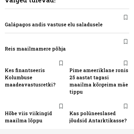
Galápagos andis vastuse elu saladusele
Reis maailmamere põhja
Kes finantseeris
Pime ameeriklane ronis
Kolumbuse
25 aastat tagasi
maadeavastusretki?
maailma kõrgeima mäe
tippu
Hõbe viis viikingid
Kas polüneeslased
maailma lõppu
jõudsid Antarktikasse?