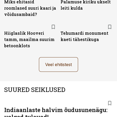
Miks ehitasid
Palamuse kiriku ukselt
roomlased suuri kaari ja
leiti kulda
võidusambaid?
Hiiglaslik Hooveri
Tehumardi monument
tamm, maailma suurim
kaeti tähestikuga
betoonklots
Veel ehitistest
SUURED SEIKLUSED
Indiaanlaste halvim õudusunenägu:
valged tulevad!