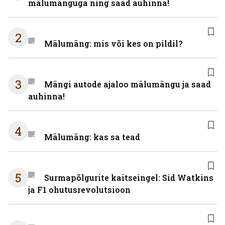
mälumänguga ning saad auhinna!
2
Mälumäng: mis või kes on pildil?
3
Mängi autode ajaloo mälumängu ja saad
auhinna!
4
Mälumäng: kas sa tead
5
Surmapõlgurite kaitseingel: Sid Watkins
ja F1 ohutusrevolutsioon