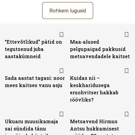
Rohkem lugusid
“Ettevõtlikud” pätid on
Maa-alused
tegutsenud juba
pelgupaigad pakkusid
aastakümneid
metsavendadele kaitset
Sada aastat tagasi: noor
Kuidas nii –
mees kaitses vanu asju
keskharidusega
eruohvitser hakkab
röövliks?
Ukuaru muusikamaja
Metsavend Hirmus
sai sündida tänu
Antsu hukkamisest