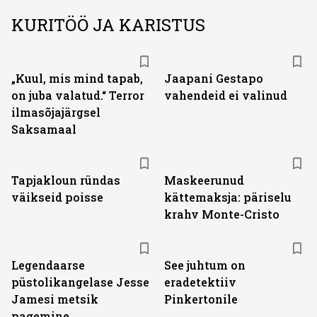
KURITÖÖ JA KARISTUS
„Kuul, mis mind tapab,
Jaapani Gestapo
on juba valatud.“ Terror
vahendeid ei valinud
ilmasõjajärgsel
Saksamaal
Tapjakloun ründas
Maskeerunud
väikseid poisse
kättemaksja: päriselu
krahv Monte-Cristo
Legendaarse
See juhtum on
püstolikangelase Jesse
eradetektiiv
Jamesi metsik
Pinkertonile
pagemine