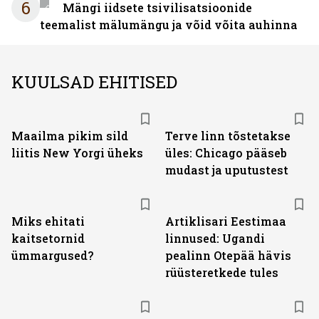
6
Mängi iidsete tsivilisatsioonide
teemalist mälumängu ja võid võita auhinna
KUULSAD EHITISED
Maailma pikim sild
Terve linn tõstetakse
liitis New Yorgi üheks
üles: Chicago pääseb
mudast ja uputustest
Miks ehitati
Artiklisari Eestimaa
kaitsetornid
linnused: Ugandi
ümmargused?
pealinn Otepää hävis
rüüsteretkede tules