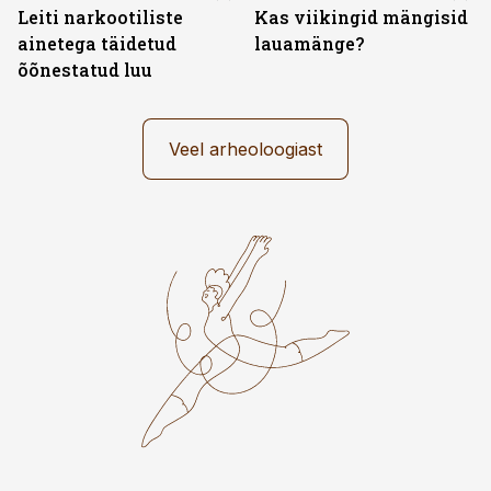
Leiti narkootiliste
Kas viikingid mängisid
ainetega täidetud
lauamänge?
õõnestatud luu
Veel arheoloogiast