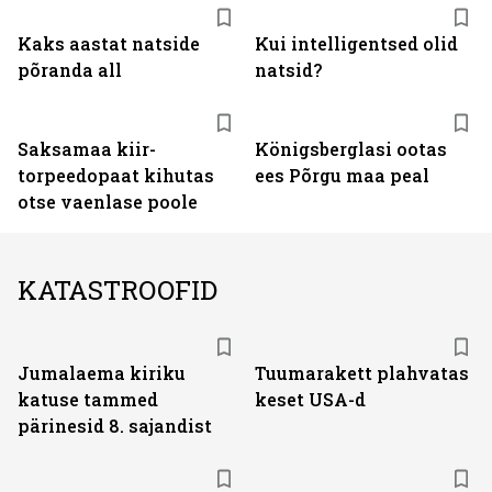
Kaks aastat natside
Kui intelligentsed olid
põranda all
natsid?
Saksamaa kiir-
Königsberglasi ootas
torpeedo­paat kihutas
ees Põrgu maa peal
otse vaenlase poole
KATASTROOFID
Jumalaema kiriku
Tuumarakett plahvatas
katuse tammed
keset USA-d
pärinesid 8. sajandist