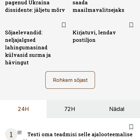
pagenud Ukraina
saada
dissidente: jäljetu mõrv
maailmavalitsejaks
Sõjaelevandid:
Kirjatuvi, lendav
neljajalgsed
postiljon
lahingumasinad
külvasid surma ja
hävingut
Rohkem sõjast
24H
72H
Nädal
1
Testi oma teadmisi selle ajalooteemalise