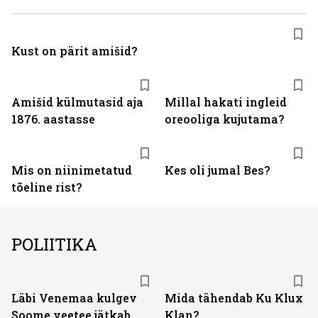
Kust on pärit amišid?
Amišid külmutasid aja
Millal hakati ingleid
1876. aastasse
oreooliga kujutama?
Mis on niinimetatud
Kes oli jumal Bes?
tõeline rist?
POLIITIKA
Läbi Venemaa kulgev
Mida tähendab Ku Klux
Soome veetee jätkab
Klan?