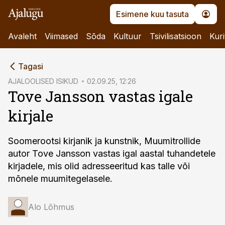
Esimene kuu tasuta
Avaleht
Viimased
Sõda
Kultuur
Tsivilisatsioon
Kuri
cebook
cebook
Tagasi
Twitter)
Twitter)
AJALOOLISED ISIKUD
02.09.25, 12:26
Tove Jansson vastas igale
kedIn
kedIn
kirjale
ail
ail
k
k
Soomerootsi kirjanik ja kunstnik, Muumitrollide
autor Tove Jansson vastas igal aastal tuhandetele
kirjadele, mis olid adresseeritud kas talle või
mõnele muumitegelasele.
Alo Lõhmus