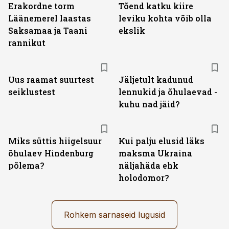
Erakordne torm
Tõend katku kiire
Läänemerel laastas
leviku kohta võib olla
Saksamaa ja Taani
ekslik
rannikut
Uus raamat suurtest
Jäljetult kadunud
seiklustest
lennukid ja õhulaevad -
kuhu nad jäid?
Miks süttis hiigelsuur
Kui palju elusid läks
õhulaev Hindenburg
maksma Ukraina
põlema?
näljahäda ehk
holodomor?
Rohkem sarnaseid lugusid