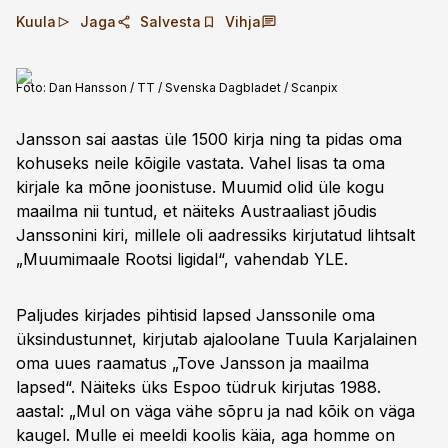
Kuula
Jaga
Salvesta
Vihja
Foto:
Dan Hansson / TT / Svenska Dagbladet / Scanpix
Jansson sai aastas üle 1500 kirja ning ta pidas oma
kohuseks neile kõigile vastata. Vahel lisas ta oma
kirjale ka mõne joonistuse. Muumid olid üle kogu
maailma nii tuntud, et näiteks Austraaliast jõudis
Janssonini kiri, millele oli aadressiks kirjutatud lihtsalt
„Muumimaale Rootsi ligidal“, vahendab YLE.
Paljudes kirjades pihtisid lapsed Janssonile oma
üksindustunnet, kirjutab ajaloolane Tuula Karjalainen
oma uues raamatus „Tove Jansson ja maailma
lapsed“. Näiteks üks Espoo tüdruk kirjutas 1988.
aastal: „Mul on väga vähe sõpru ja nad kõik on väga
kaugel. Mulle ei meeldi koolis käia, aga homme on