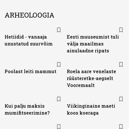
ARHEOLOOGIA
Hetiidid - vanaaja
Eesti muuseumist tuli
unustatud suurvõim
välja maailmas
ainulaadne ripats
Poolast leiti mammut
Roela aare venelaste
rüüsteretke-aegselt
Vooremaalt
Kui palju maksis
Viikinginaine maeti
mumifitseerimine?
koos koeraga