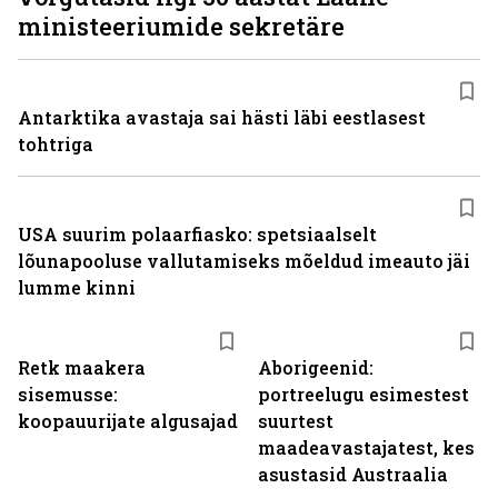
ministeeriumide sekretäre
Antarktika avastaja sai hästi läbi eestlasest
tohtriga
USA suurim polaarfiasko: spetsiaalselt
lõunapooluse vallutamiseks mõeldud imeauto jäi
lumme kinni
Retk maakera
Aborigeenid:
sisemusse:
portreelugu esimestest
koopauurijate algusajad
suurtest
maadeavastajatest, kes
asustasid Austraalia