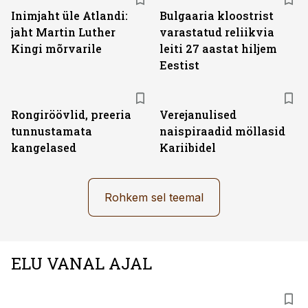
Inimjaht üle Atlandi:
Bulgaaria kloostrist
jaht Martin Luther
varastatud reliikvia
Kingi mõrvarile
leiti 27 aastat hiljem
Eestist
Rongiröövlid, preeria
Verejanulised
tunnustamata
naispiraadid möllasid
kangelased
Kariibidel
Rohkem sel teemal
ELU VANAL AJAL