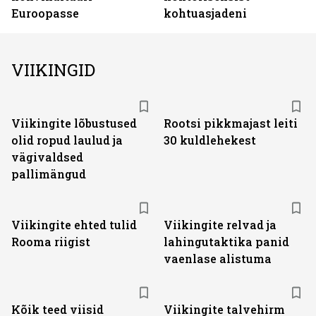
Euroopasse
kohtuasjadeni
VIIKINGID
Viikingite lõbustused
Rootsi pikkmajast leiti
olid ropud laulud ja
30 kuldlehekest
vägivaldsed
pallimängud
Viikingite ehted tulid
Viikingite relvad ja
Rooma riigist
lahingutaktika panid
vaenlase alistuma
Kõik teed viisid
Viikingite talvehirm