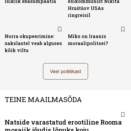
isiklik ebasümpaatia
esikommunist Nikita
Hruštšov USAs
ringreisil
Norra okupeerimine:
Miks on Iraanis
sakslastel veab alguses
moraalipolitsei?
kõik viltu
Veel poliitikast
TEINE MAAILMASÕDA
Natside varastatud erootiline Rooma
mosaiik jõudis lõpuks koju