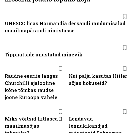
UNESCO lisas Normandia dessandi randumisalad
maailmapärandi nimistusse
Tippnatside unustatud minevik
Raudne eesriie langes –
Kui palju kasutas Hitler
Churchilli ajalooline
sõjas hobuseid?
kõne tõmbas raudse
joone Euroopa vahele
Miks võitsid liitlased II
Lendavad
maailmasõjas
lennukikandjad
teljeriike?
pidurdasid Saksamaa