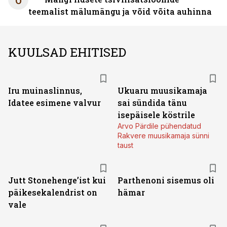
teemalist mälumängu ja võid võita auhinna
KUULSAD EHITISED
Iru muinaslinnus,
Ukuaru muusikamaja
Idatee esimene valvur
sai sündida tänu
isepäisele köstrile
Arvo Pärdile pühendatud
Rakvere muusikamaja sünni
taust
Jutt Stonehenge’ist kui
Parthenoni sisemus oli
päikesekalendrist on
hämar
vale