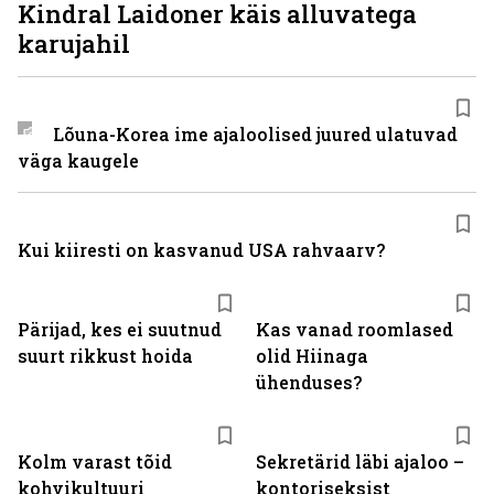
Kindral Laidoner käis alluvatega
karujahil
Lõuna-Korea ime ajaloolised juured ulatuvad
väga kaugele
Kui kiiresti on kasvanud USA rahvaarv?
Pärijad, kes ei suutnud
Kas vanad roomlased
suurt rikkust hoida
olid Hiinaga
ühenduses?
Kolm varast tõid
Sekretärid läbi ajaloo –
kohvikultuuri
kontoriseksist