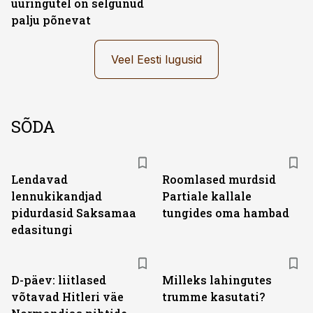
uuringutel on selgunud
palju põnevat
Veel Eesti lugusid
SÕDA
Lendavad
Roomlased murdsid
lennukikandjad
Partiale kallale
pidurdasid Saksamaa
tungides oma hambad
edasitungi
D-päev: liitlased
Milleks lahingutes
võtavad Hitleri väe
trumme kasutati?