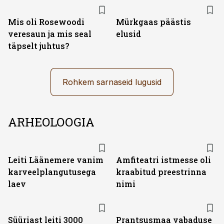
Mis oli Rosewoodi
Mürkgaas päästis
veresaun ja mis seal
elusid
täpselt juhtus?
Rohkem sarnaseid lugusid
ARHEOLOOGIA
Leiti Läänemere vanim
Amfiteatri istmesse oli
karveelplangutusega
kraabitud preestrinna
laev
nimi
Süüriast leiti 3000
Prantsusmaa vabaduse