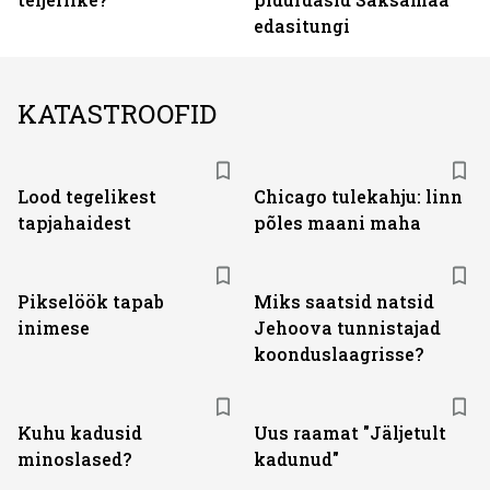
edasitungi
KATASTROOFID
Lood tegelikest
Chicago tulekahju: linn
tapjahaidest
põles maani maha
Pikselöök tapab
Miks saatsid natsid
inimese
Jehoova tunnistajad
koonduslaagrisse?
Kuhu kadusid
Uus raamat "Jäljetult
minoslased?
kadunud"