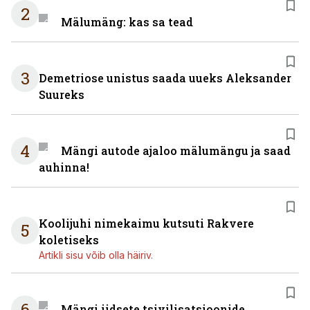
2
Mälumäng: kas sa tead
3
Demetriose unistus saada uueks Aleksander
Suureks
4
Mängi autode ajaloo mälumängu ja saad
auhinna!
Koolijuhi nimekaimu kutsuti Rakvere
5
koletiseks
Artikli sisu võib olla häiriv.
6
Mängi iidsete tsivilisatsioonide