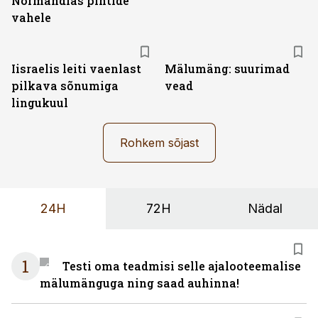
Normandias pihtide
vahele
Iisraelis leiti vaenlast
Mälumäng: suurimad
pilkava sõnumiga
vead
lingukuul
Rohkem sõjast
24H
72H
Nädal
1
Testi oma teadmisi selle ajalooteemalise
mälumänguga ning saad auhinna!