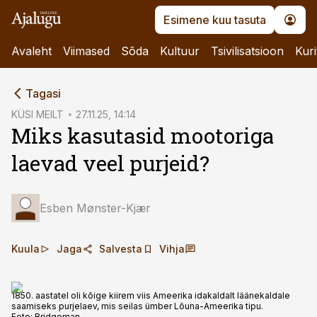
Esimene kuu tasuta
Avaleht
Viimased
Sõda
Kultuur
Tsivilisatsioon
Kuri
cebook
Tagasi
Twitter)
KÜSI MEILT
27.11.25, 14:14
Miks kasutasid mootoriga
kedIn
laevad veel purjeid?
ail
k
Esben Mønster-Kjær
Kuula
Jaga
Salvesta
Vihja
1850. aastatel oli kõige kiirem viis Ameerika idakaldalt läänekaldale
saamiseks purjelaev, mis seilas ümber Lõuna-Ameerika tipu.
Foto:
Bridgeman