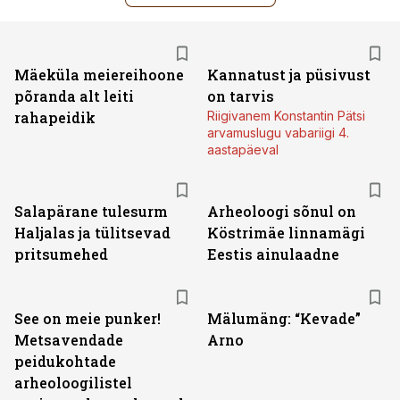
Mäeküla meiereihoone
Kannatust ja püsivust
põranda alt leiti
on tarvis
rahapeidik
Riigivanem Konstantin Pätsi
arvamuslugu vabariigi 4.
aastapäeval
Salapärane tulesurm
Arheoloogi sõnul on
Haljalas ja tülitsevad
Köstrimäe linnamägi
pritsumehed
Eestis ainulaadne
See on meie punker!
Mälumäng: “Kevade”
Metsavendade
Arno
peidukohtade
arheoloogilistel