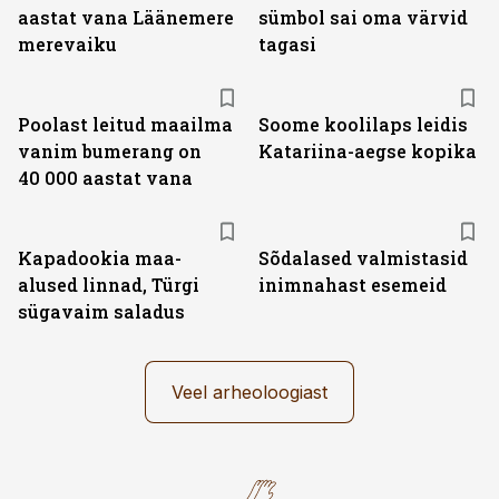
aastat vana Läänemere
sümbol sai oma värvid
merevaiku
tagasi
Poolast leitud maailma
Soome koolilaps leidis
vanim bumerang on
Katariina-aegse kopika
40 000 aastat vana
Kapadookia maa-
Sõdalased valmistasid
alused linnad, Türgi
inimnahast esemeid
sügavaim saladus
Veel arheoloogiast