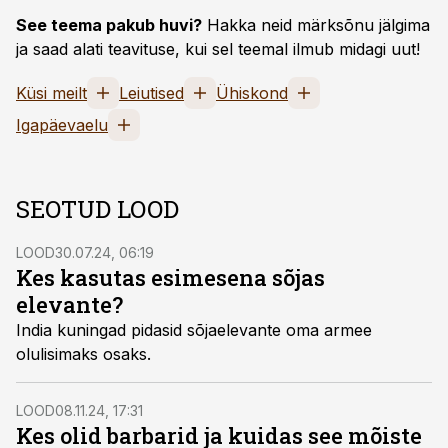
See teema pakub huvi?
Hakka neid märksõnu jälgima
ja saad alati teavituse, kui sel teemal ilmub midagi uut!
Küsi meilt
Leiutised
Ühiskond
Igapäevaelu
SEOTUD LOOD
LOOD
30.07.24, 06:19
Kes kasutas esimesena sõjas
elevante?
India kuningad pidasid sõjaelevante oma armee
olulisimaks osaks.
LOOD
08.11.24, 17:31
Kes olid barbarid ja kuidas see mõiste