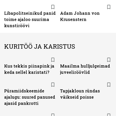
Libapolitseinikud panid
Adam Johann von
toime ajaloo suurima
Krusenstern
kunstiröövi
KURITÖÖ JA KARISTUS
Kus tekkis piinapink ja
Maailma hulljulgeimad
keda sellel karistati?
juveeliröövlid
Püramiidskeemide
Tapjakloun ründas
ajalugu: suured panused
väikseid poisse
ajasid pankrotti