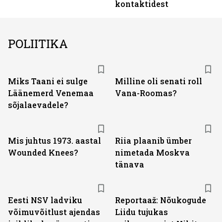
kontaktidest
POLIITIKA
Miks Taani ei sulge
Milline oli senati roll
Läänemerd Venemaa
Vana-Roomas?
sõjalaevadele?
Mis juhtus 1973. aastal
Riia plaanib ümber
Wounded Knees?
nimetada Moskva
tänava
Eesti NSV ladviku
Reportaaž: Nõukogude
võimuvõitlust ajendas
Liidu tujukas