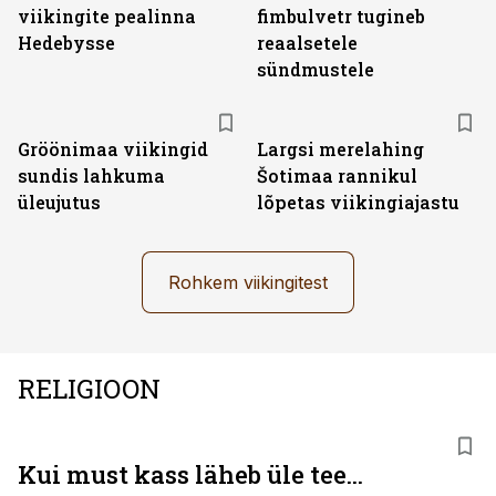
viikingite pealinna
fimbulvetr tugineb
Hedebysse
reaalsetele
sündmustele
Gröönimaa viikingid
Largsi merelahing
sundis lahkuma
Šotimaa rannikul
üleujutus
lõpetas viikingiajastu
Rohkem viikingitest
RELIGIOON
Kui must kass läheb üle tee...