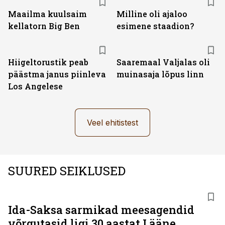
Maailma kuulsaim
Milline oli ajaloo
kellatorn Big Ben
esimene staadion?
Hiigeltorustik peab
Saaremaal Valjalas oli
päästma janus piinleva
muinasaja lõpus linn
Los Angelese
Veel ehitistest
SUURED SEIKLUSED
Ida-Saksa sarmikad meesagendid
võrgutasid ligi 30 aastat Lääne