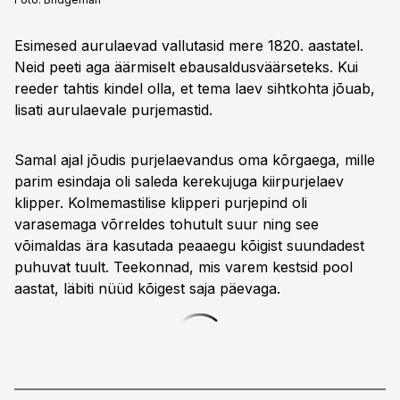
Esimesed aurulaevad vallutasid mere 1820. aastatel.
Neid peeti aga äärmiselt ebausaldusväärseteks. Kui
reeder tahtis kindel olla, et tema laev sihtkohta jõuab,
lisati aurulaevale purje­mastid.
Samal ajal jõudis purjelaevandus oma kõrgaega, mille
parim esindaja oli saleda kerekujuga kiirpurjelaev
klipper. Kolmemastilise klipperi purjepind oli
varasemaga ­võrreldes tohutult suur ning see
võimaldas ära kasutada peaaegu kõigist suundadest
puhuvat tuult. Teekonnad, mis varem kestsid pool
aastat, läbiti nüüd kõigest saja päevaga.