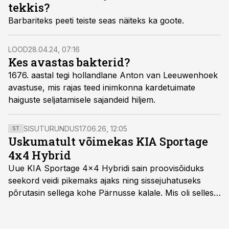
tekkis?
Barbariteks peeti teiste seas näiteks ka goote.
LOOD
28.04.24, 07:16
Kes avastas bakterid?
1676. aastal tegi hollandlane Anton van Leeuwenhoek
avastuse, mis rajas teed inimkonna kardetuimate
haiguste seljatamisele sajandeid hiljem.
SISUTURUNDUS
17.06.26, 12:05
ST
Uskumatult võimekas KIA Sportage
4x4 Hybrid
Uue KIA Sportage 4x4 Hybridi sain proovisõiduks
seekord veidi pikemaks ajaks ning sissejuhatuseks
põrutasin sellega kohe Pärnusse kalale. Mis oli selles
autos head ja millised olid vead saab teada, kui lugeda
läbi järgnev lugu.