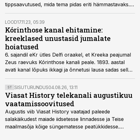
tippsaavutused, mida tema pidas eriti hämmastavaks.
Nimekiri sai hiljem tuntuks vanaaja seitsme
maailmaimena.
LOOD
17.11.23, 05:39
Kórinthose kanal ehitamine:
kreeklased unustasid jumalate
hoiatused
6. sajandil eKr ütles Delfi oraakel, et Kreeka peajumal
Zeus raevuks Kórinthose kanali peale. 1893. aastal
avati kanal lõpuks ikkagi ja õnnetusi lausa sadas sellele
kaela.
SISUTURUNDUS
04.08.26, 13:11
ST
Viasat History telekanali augustikuu
vaatamissoovitused
Augustis viib Viasat History vaatajad paleede
salakäikudest maiade iidsetesse linnadesse ja Teise
maailmasõja kõige süngematesse peatükkidesse.
Kuninglike dünastiate intriigid, värsked arheoloogilised