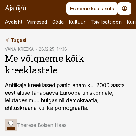
Esimene kuu tasuta
Avaleht
Viimased
Sõda
Kultuur
Tsivilisatsioon
Kuri
cebook
Tagasi
Twitter)
VANA-KREEKA
28.12.25, 14:38
Me võlgneme kõik
kedIn
kreeklastele
ail
k
Antiikaja kreeklased panid enam kui 2000 aasta
eest aluse tänapäeva Euroopa ühiskonnale,
leiutades muu hulgas nii demokraatia,
ehituskraana kui ka pornograafia.
Therese Boisen Haas