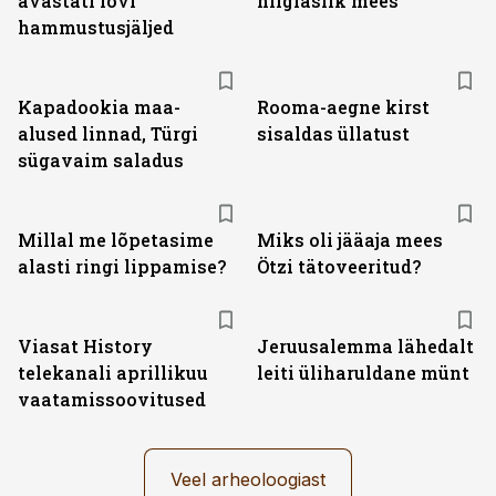
avastati lõvi
hiiglaslik mees
hammustusjäljed
Kapadookia maa-
Rooma-aegne kirst
alused linnad, Türgi
sisaldas üllatust
sügavaim saladus
Millal me lõpetasime
Miks oli jääaja mees
alasti ringi lippamise?
Ötzi tätoveeritud?
ST
Viasat History
Jeruusalemma lähedalt
telekanali aprillikuu
leiti üliharuldane münt
vaatamissoovitused
Veel arheoloogiast