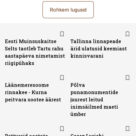
Rohkem lugusid
Eesti Muinsuskaitse
Tallinna linnapeade
Selts taotleb Tartu rahu
ärid ulatusid keemiast
aastapäeva nimetamist
kinnisvarani
riigipühaks
Läänemeresoome
Põlva
rinnakee - Kurna
punamonumentide
peitvara sootee äärest
juurest leitud
inimsäilmed maeti
ümber
Pettureid aastate
Georg Lurichi