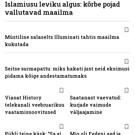
Islamiusu leviku algus: kõrbe pojad
vallutavad maailma
Müstiline salaselts Illuminati tahtis maailma
kukutada
Seitse surmapattu: miks hakati just neid eksimusi
pidama kõige andestamatumaks
ST
Viasat History
Saatanast vaevatud:
telekanali veebruarikuu
kurjade vaimude
vaatamissoovitused
väljaajamine
Piibli teine käsk: “Sa ei
Mis oli Eedeni aed ja