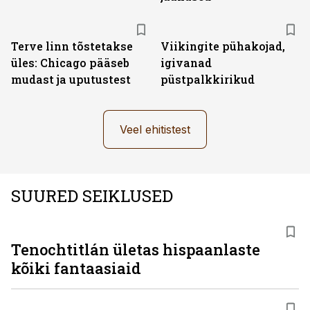
Terve linn tõstetakse
Viikingite pühakojad,
üles: Chicago pääseb
igivanad
mudast ja uputustest
püstpalkkirikud
Veel ehitistest
SUURED SEIKLUSED
Tenochtitlán ületas hispaanlaste
kõiki fantaasiaid