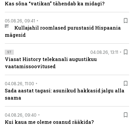
Kas sõna “vatikan” tähendab ka midagi?
05.08.26, 09:41
Kullajahil roomlased purustasid Hispaania
mägesid
04.08.26, 13:11
ST
Viasat History telekanali augustikuu
vaatamissoovitused
04.08.26, 11:00
Sada aastat tagasi: asunikud hakkasid jalgu alla
saama
04.08.26, 09:40
Kui kaua me oleme osanud rääkida?