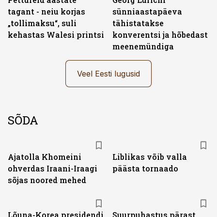
tagant - neiu korjas
sünniaastapäeva
„tollimaksu“, suli
tähistatakse
kehastas Walesi printsi
konverentsi ja hõbedast
meenemündiga
Veel Eesti lugusid
SÕDA
Ajatolla Khomeini
Liblikas võib valla
ohverdas Iraani-Iraagi
päästa tornaado
sõjas noored mehed
Lõuna-Korea presidendi
Suurpuhastus pärast