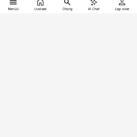
Menüü
Uudised
Otsing
AI Chat
Logi sisse
Vana-Lõuna 39/1, 19094 Tallinn
(+372) 667 0111
tellimiskeskus@aripaev.ee
Telli Imeline Ajalugu
Uudiskiri
Reklaam
Firmast
Sisu kasutamisõigused
Ajakirjaniku
eetikakoodeks
Üldtingimused
Privaatsustingimused
Küpsiste poliitika
KKK
Eesti Meediaettevõtete
Eelistuste haldamine
Liit