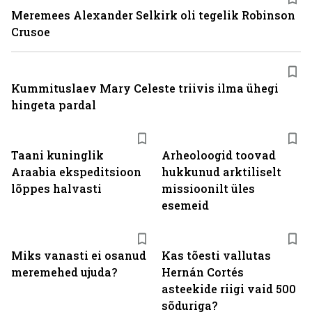
Meremees Alexander Selkirk oli tegelik Robinson
Crusoe
Kummituslaev Mary Celeste triivis ilma ühegi
hingeta pardal
Taani kuninglik
Arheoloogid toovad
Araabia ekspeditsioon
hukkunud arktiliselt
lõppes halvasti
missioonilt üles
esemeid
Miks vanasti ei osanud
Kas tõesti vallutas
meremehed ujuda?
Hernán Cortés
asteekide riigi vaid 500
sõduriga?