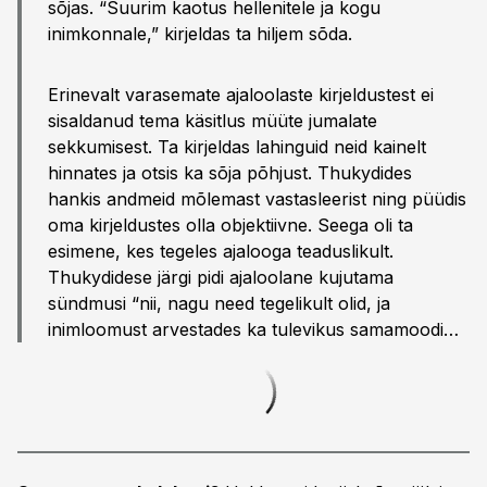
sõjas. “Suurim kaotus hellenitele ja kogu
inimkonnale,” kirjeldas ta hiljem sõda.
Erinevalt varasemate ajaloolaste kirjeldustest ei
sisaldanud tema käsitlus müüte jumalate
sekkumisest. Ta kirjeldas lahinguid neid kainelt
hinnates ja otsis ka sõja põhjust. Thukydides
hankis andmeid mõlemast vastasleerist ning püüdis
oma kirjeldustes olla objektiivne. Seega oli ta
esimene, kes tegeles ajalooga teaduslikult.
Thukydidese järgi pidi ajaloolane kujutama
sündmusi “nii, nagu need tegelikult olid, ja
inimloomust arvestades ka tulevikus samamoodi
või sarnaselt ette tulevad”.