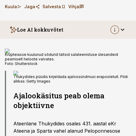
Kuula
Jaga
Salvesta
Vihja
Loe AI kokkuvõtet
Krüpteiasse kuulunud sõdurid täitsid salateenistuse ülesandeid
peamiselt heloote valvates.
Foto:
Shutterstock
Thukydides püüdis kirjeldada ajaloosündmusi erapooletult. Pildi
allikas: Getty Images
Ajalookäsitus peab olema
objektiivne
Ateenlane Thukydides osales 431. aastal eKr
Ateena ja Sparta vahel alanud Peloponnesose