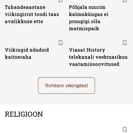
Tuhandeaastane
Põhjala suurim
viikingirist toodi taas
kalmuküngas ei
avalikkuse ette
pruugigi olla
matmispaik
ST
Viikingid nõudsid
Viasat History
kaitseraha
telekanali veebruarikuu
vaatamissoovitused
Rohkem viikingitest
RELIGIOON