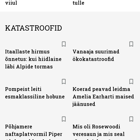
viiul
tulle
KATASTROOFID
Itaallaste hirmus
Vanaaja suurimad
õnnetus: kui hiidlaine
ökokatastroofid
läbi Alpide tormas
Pompeist leiti
Koerad peavad leidma
esmaklassiline hobune
Amelia Earharti maised
jäänused
Põhjamere
Mis oli Rosewoodi
naftaplatvormil Piper
veresaun ja mis seal