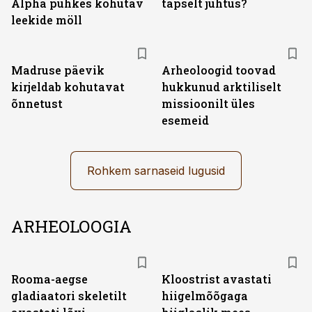
Alpha puhkes kohutav
täpselt juhtus?
leekide möll
Madruse päevik
Arheoloogid toovad
kirjeldab kohutavat
hukkunud arktiliselt
õnnetust
missioonilt üles
esemeid
Rohkem sarnaseid lugusid
ARHEOLOOGIA
Rooma-aegse
Kloostrist avastati
gladiaatori skeletilt
hiigelmõõgaga