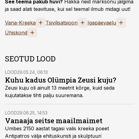
See teema pakub huvi?
Hakka neid märksõnu jälgima
ja saad alati teavituse, kui sel teemal ilmub midagi uut!
Vana-Kreeka
Tsivilisatsioon
Igapäevaelu
Ühiskond
SEOTUD LOOD
LOOD
29.05.24, 06:13
Kuhu kadus Olümpia Zeusi kuju?
Zeusi kuju oli ainult 13 meetrit kõrge, kuid seda
kujutatakse tihti palju suuremana.
LOOD
29.06.25, 14:53
Vanaaja seitse maailmaimet
Umbes 2150 aastat tagasi valis kreeka poeet
Antipatros välja ehitus­kunsti ja skulptuuri