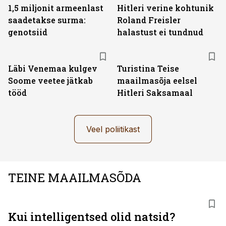
1,5 miljonit armeenlast
Hitleri verine kohtunik
saadetakse surma:
Roland Freisler
genotsiid
halastust ei tundnud
Läbi Venemaa kulgev
Turistina Teise
Soome veetee jätkab
maailmasõja eelsel
tööd
Hitleri Saksamaal
Veel poliitikast
TEINE MAAILMASÕDA
Kui intelligentsed olid natsid?