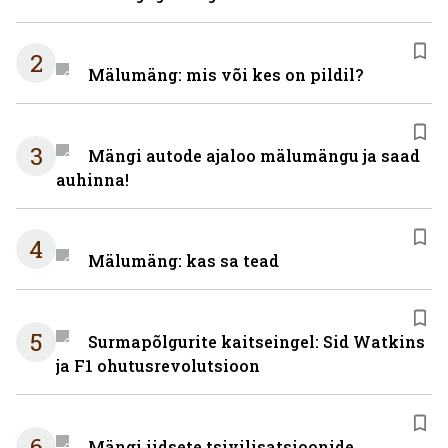
2
Mälumäng: mis või kes on pildil?
3
Mängi autode ajaloo mälumängu ja saad
auhinna!
4
Mälumäng: kas sa tead
5
Surmapõlgurite kaitseingel: Sid Watkins
ja F1 ohutusrevolutsioon
6
Mängi iidsete tsivilisatsioonide