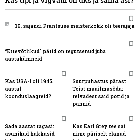
Kas tipi ja vigvam on üks ja sama asi?
19. sajandi Prantsuse meisterkokk oli teerajaja
“Ettevõtlikud” pätid on tegutsenud juba
aastakümneid
Kas USA-l oli 1945.
Suurpuhastus pärast
aastal
Teist maailmasõda:
koonduslaagreid?
relvadest said potid ja
pannid
Sada aastat tagasi:
Kas Earl Grey tee sai
asunikud hakkasid
nime päriselt elanud