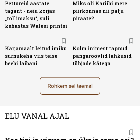
Pettureid aastate
Miks oli Kariibi mere
tagant - neiu korjas
piirkonnas nii palju
„tollimaksu“, suli
piraate?
kehastas Walesi printsi
Karjamaalt leitud imiku
Kolm inimest tapnud
surnukeha viis teise
pangaröövlid lahkusid
beebi laibani
tühjade kätega
Rohkem sel teemal
ELU VANAL AJAL