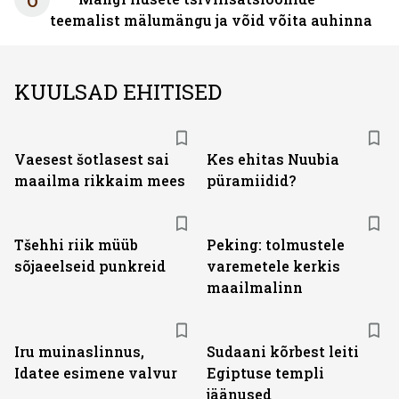
teemalist mälumängu ja võid võita auhinna
KUULSAD EHITISED
Vaesest šotlasest sai
Kes ehitas Nuubia
maailma rikkaim mees
püramiidid?
Tšehhi riik müüb
Peking: tolmustele
sõjaeelseid punkreid
varemetele kerkis
maailmalinn
Iru muinaslinnus,
Sudaani kõrbest leiti
Idatee esimene valvur
Egiptuse templi
jäänused