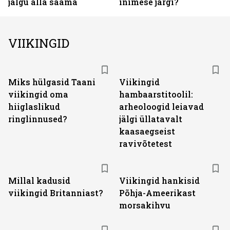
jalgu alla saama
inimese järgi?
VIIKINGID
Miks hülgasid Taani
Viikingid
viikingid oma
hambaarstitoolil:
hiiglaslikud
arheoloogid leiavad
ringlinnused?
jälgi üllatavalt
kaasaegseist
ravivõtetest
Millal kadusid
Viikingid hankisid
viikingid Britanniast?
Põhja-Ameerikast
morsakihvu