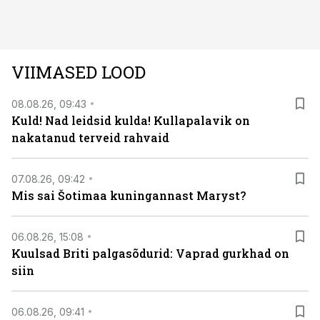
avastused ning seni nägemata kaadrid Kolmanda riigi
argielust avavad ajaloo tuntud sündmused täiesti uuest
vaatenurgast. Viasat History on saadaval kõikide Eesti
teleoperaatorite kaudu. Tutvu telekavaga:
VIIMASED LOOD
viasathistory.eu/ee
08.08.26, 09:43
Kuld! Nad leidsid kulda! Kullapalavik on
nakatanud terveid rahvaid
07.08.26, 09:42
Mis sai Šotimaa kuningannast Maryst?
06.08.26, 15:08
Kuulsad Briti palgasõdurid: Vaprad gurkhad on
siin
06.08.26, 09:41