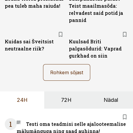
pea tuleb maha raiuda!
Teist maailmasõda:
relvadest said potid ja
pannid
Kuidas sai Šveitsist
Kuulsad Briti
neutraalne riik?
palgasõdurid: Vaprad
gurkhad on siin
Rohkem sõjast
24H
72H
Nädal
1
Testi oma teadmisi selle ajalooteemalise
mälumänguga ning saad auhinna!