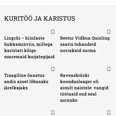
KURITÖÖ JA KARISTUS
Lingchi – hiinlaste
Reetur Vidkun Quisling
hukkamisviis, millega
saatis tuhandeid
karistati kõige
norrakaid surma
suuremaid kurjategijaid
Traagiline õnnetus
Ravensbrücki
andis ainet lõbusaks
koonduslaager oli
järelkajaks
ainult naistele: vangid
töötasid end seal
surnuks