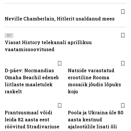
Neville Chamberlain, Hitlerit usaldanud mees
ST
Viasat History telekanali aprillikuu
vaatamissoovitused
D-päev: Normandias
Natside varastatud
Omaha Beachil edeneb
erootiline Rooma
liitlaste maaletulek
mosaiik jõudis lõpuks
raskelt
koju
Prantsusmaal võidi
Poola ja Ukraina üle 80
leida 82 aasta eest
aasta kestnud
röövitud Stradivariuse
ajalootülile lisati õli