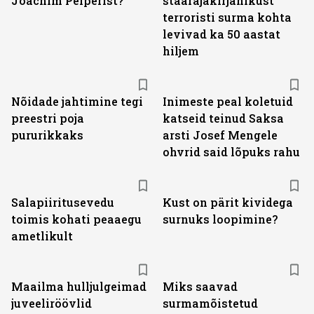
Joachim Peiperist?
staarajakirjanikust
terroristi surma kohta
levivad ka 50 aastat
hiljem
Nõidade jahtimine tegi
Inimeste peal koletuid
preestri poja
katseid teinud Saksa
pururikkaks
arsti Josef Mengele
ohvrid said lõpuks rahu
Salapiiritusevedu
Kust on pärit kividega
toimis kohati peaaegu
surnuks loopimine?
ametlikult
Maailma hulljulgeimad
Miks saavad
juveeliröövlid
surmamõistetud