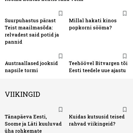
Suurpuhastus pärast
Millal hakati kinos
Teist maailmasõda:
popkorni sööma?
relvadest said potid ja
pannid
Austraallased jooksid
Teehöövel Bitvargen tõi
napsile tormi
Eesti teedele uue ajastu
VIIKINGID
Tänapäeva Eesti,
Kuidas kutsusid teised
Soome ja Läti kuuluvad
rahvad viikingeid?
üha rohkemate