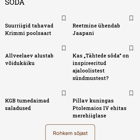
SÕDA
Suurriigid tahavad
Reetmine ühendab
Krimmi poolsaart
Jaapani
Allveelaev alustab
Kas „Tähtede sõda“ on
võidukäiku
inspireeritud
ajaloolistest
sündmustest?
KGB tumedaimad
Pillav kuningas
saladused
Ptolemaios IV ehitas
merehiiglase
Rohkem sõjast