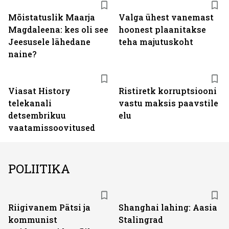
Mõistatuslik Maarja
Valga ühest vanemast
Magdaleena: kes oli see
hoonest plaanitakse
Jeesusele lähedane
teha majutuskoht
naine?
ST
Viasat History
Ristiretk korruptsiooni
telekanali
vastu maksis paavstile
detsembrikuu
elu
vaatamissoovitused
POLIITIKA
Riigivanem Pätsi ja
Shanghai lahing: Aasia
kommunist
Stalingrad