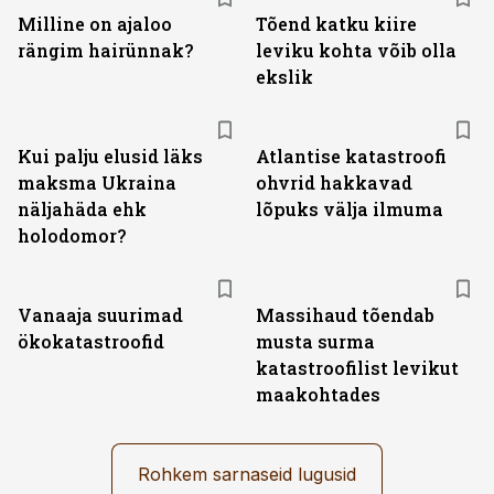
Milline on ajaloo
Tõend katku kiire
rängim hairünnak?
leviku kohta võib olla
ekslik
Kui palju elusid läks
Atlantise katastroofi
maksma Ukraina
ohvrid hakkavad
näljahäda ehk
lõpuks välja ilmuma
holodomor?
Vanaaja suurimad
Massihaud tõendab
ökokatastroofid
musta surma
katastroofilist levikut
maakohtades
Rohkem sarnaseid lugusid