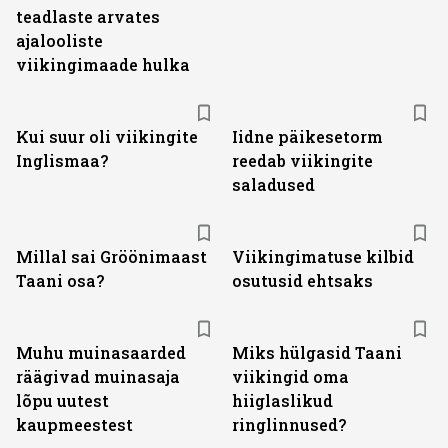
teadlaste arvates
ajalooliste
viikingimaade hulka
Kui suur oli viikingite
Iidne päikesetorm
Inglismaa?
reedab viikingite
saladused
Millal sai Gröönimaast
Viikingimatuse kilbid
Taani osa?
osutusid ehtsaks
Muhu muinasaarded
Miks hülgasid Taani
räägivad muinasaja
viikingid oma
lõpu uutest
hiiglaslikud
kaupmeestest
ringlinnused?