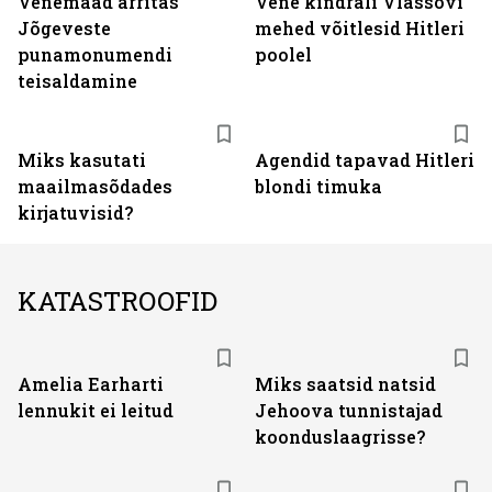
Venemaad ärritas
Vene kindrali Vlassovi
Jõgeveste
mehed võitlesid Hitleri
punamonumendi
poolel
teisaldamine
Miks kasutati
Agendid tapavad Hitleri
maailmasõdades
blondi timuka
kirjatuvisid?
KATASTROOFID
Amelia Earharti
Miks saatsid natsid
lennukit ei leitud
Jehoova tunnistajad
koonduslaagrisse?