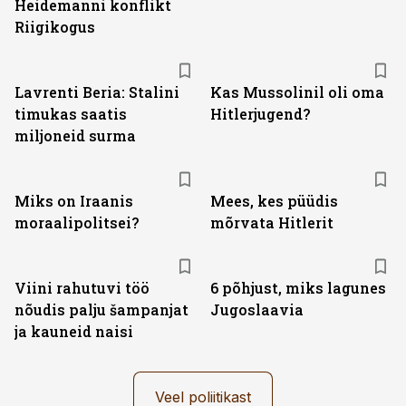
Heidemanni konflikt
Riigikogus
Lavrenti Beria: Stalini
Kas Mussolinil oli oma
timukas saatis
Hitlerjugend?
miljoneid surma
Miks on Iraanis
Mees, kes püüdis
moraalipolitsei?
mõrvata Hitlerit
Viini rahutuvi töö
6 põhjust, miks lagunes
nõudis palju šampanjat
Jugoslaavia
ja kauneid naisi
Veel poliitikast