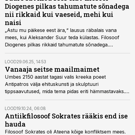
Diogenes pilkas tahumatute sõnadega
nii rikkaid kui vaeseid, mehi kui
naisi
„Astu mu päikese eest ära,“ lausus räbalais vana
mees, kui Aleksander Suur teda külastas. Filosoof
Diogenes pilkas rikkaid tahumatute sõnadega.
Niisugusel moel levitas ta oma erilist maailmavaadet.
LOOD
29.06.25, 14:53
Vanaaja seitse maailmaimet
Umbes 2150 aastat tagasi valis kreeka poeet
Antipatros välja ehitus­kunsti ja skulptuuri
tippsaavutused, mida tema pidas eriti hämmastavaks.
Nimekiri sai hiljem tuntuks vanaaja seitsme
maailmaimena.
LOOD
19.10.24, 06:08
Antiikfilosoof Sokrates rääkis end ise
hauda
Filosoof Sokrates oli Ateena kõige konfliktsem mees.