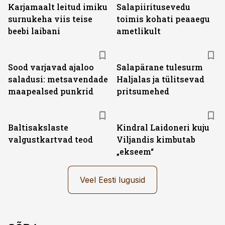
Karjamaalt leitud imiku
Salapiiritusevedu
surnukeha viis teise
toimis kohati peaaegu
beebi laibani
ametlikult
Sood varjavad ajaloo
Salapärane tulesurm
saladusi: metsavendade
Haljalas ja tülitsevad
maapealsed punkrid
pritsumehed
Baltisakslaste
Kindral Laidoneri kuju
valgustkartvad teod
Viljandis kimbutab
„ekseem“
Veel Eesti lugusid