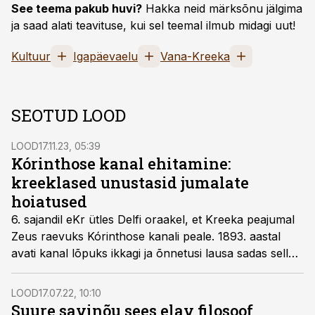
See teema pakub huvi?
Hakka neid märksõnu jälgima
ja saad alati teavituse, kui sel teemal ilmub midagi uut!
Kultuur
Igapäevaelu
Vana-Kreeka
SEOTUD LOOD
LOOD
17.11.23, 05:39
Kórinthose kanal ehitamine:
kreeklased unustasid jumalate
hoiatused
6. sajandil eKr ütles Delfi oraakel, et Kreeka peajumal
Zeus raevuks Kórinthose kanali peale. 1893. aastal
avati kanal lõpuks ikkagi ja õnnetusi lausa sadas sellele
kaela.
LOOD
17.07.22, 10:10
Suure savinõu sees elav filosoof