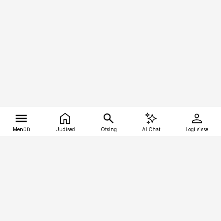
Menüü
Uudised
Otsing
AI Chat
Logi sisse
Vana-Lõuna 39/1, 19094 Tallinn
(+372) 667 0111
tellimiskeskus@aripaev.ee