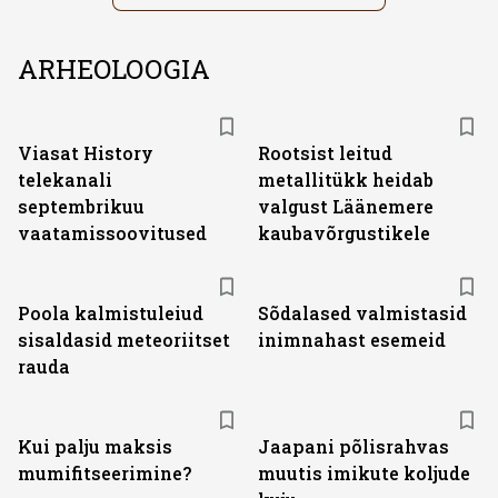
ARHEOLOOGIA
ST
Viasat History
Rootsist leitud
telekanali
metallitükk heidab
septembrikuu
valgust Läänemere
vaatamissoovitused
kaubavõrgustikele
Poola kalmistuleiud
Sõdalased valmistasid
sisaldasid meteoriitset
inimnahast esemeid
rauda
Kui palju maksis
Jaapani põlisrahvas
mumifitseerimine?
muutis imikute koljude