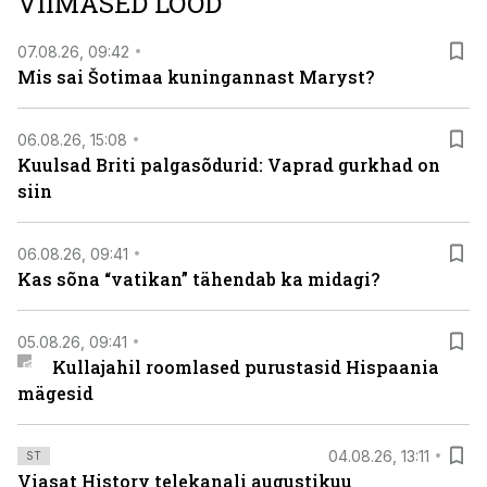
VIIMASED LOOD
07.08.26, 09:42
Mis sai Šotimaa kuningannast Maryst?
06.08.26, 15:08
Kuulsad Briti palgasõdurid: Vaprad gurkhad on
siin
06.08.26, 09:41
Kas sõna “vatikan” tähendab ka midagi?
05.08.26, 09:41
Kullajahil roomlased purustasid Hispaania
mägesid
04.08.26, 13:11
ST
Viasat History telekanali augustikuu