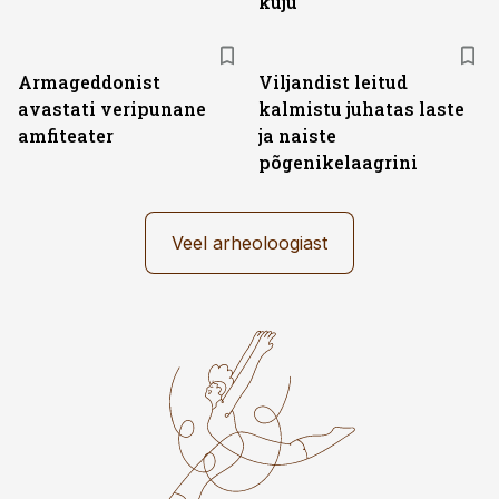
kuju
Armageddonist
Viljandist leitud
avastati veripunane
kalmistu juhatas laste
amfiteater
ja naiste
põgenikelaagrini
Veel arheoloogiast