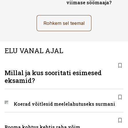
viimase söömaaja?
Rohkem sel teemal
ELU VANAL AJAL
Millal ja kus sooritati esimesed
eksamid?
Koerad võitlesid meelelahutuseks surmani
Rooma kohtus kehtis raha võim