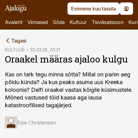
Esimene kuu tasuta
Avaleht
Viimased
Sõda
Kultuur
Tsivilisatsioon
Kuri
cebook
Tagasi
Twitter)
KULTUUR
30.03.26, 20:21
Oraakel määras ajaloo kulgu
kedIn
ail
Kas on tark tegu minna sõtta? Millal on parim aeg
põldu künda? Ja kus peaks asuma uus Kreeka
k
koloonia? Delfi oraakel vastas kõigile küsimustele.
Mõned vastused tõid kaasa aga lausa
katastroofilised tagajärjed.
Else Christensen