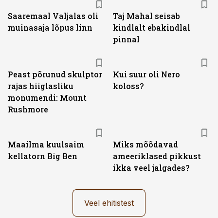
Saaremaal Valjalas oli
Taj Mahal seisab
muinasaja lõpus linn
kindlalt ebakindlal
pinnal
Peast põrunud skulptor
Kui suur oli Nero
rajas hiiglasliku
koloss?
monumendi: Mount
Rushmore
Maailma kuulsaim
Miks mõõdavad
kellatorn Big Ben
ameeriklased pikkust
ikka veel jalgades?
Veel ehitistest