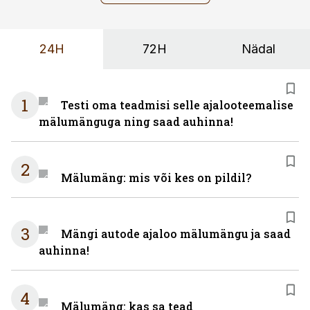
24H
72H
Nädal
1
Testi oma teadmisi selle ajalooteemalise
mälumänguga ning saad auhinna!
2
Mälumäng: mis või kes on pildil?
3
Mängi autode ajaloo mälumängu ja saad
auhinna!
4
Mälumäng: kas sa tead