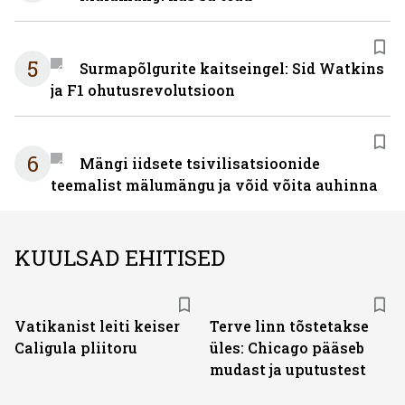
5
Surmapõlgurite kaitseingel: Sid Watkins
ja F1 ohutusrevolutsioon
6
Mängi iidsete tsivilisatsioonide
teemalist mälumängu ja võid võita auhinna
KUULSAD EHITISED
Vatikanist leiti keiser
Terve linn tõstetakse
Caligula pliitoru
üles: Chicago pääseb
mudast ja uputustest