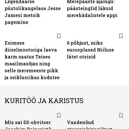
Legendaarse
Merepääste ajalugu:
püstolikangelase Jesse
päästeinglid läksid
Jamesi metsik
merehädalistele appi
pagemine
Esimese
6 põhjust, miks
diiselmootoriga laeva
eurooplased Niiluse
karm saatus Teises
lätet otsisid
maailmasõjas ning
selle meremeeste pikk
ja seiklusrikas kodutee
KURITÖÖ JA KARISTUS
Mis sai SS-ohvitser
Vandenõud