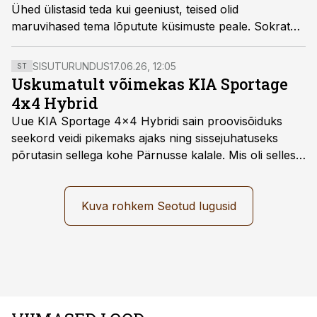
Ühed ülistasid teda kui geeniust, teised olid
maruvihased tema lõputute küsimuste peale. Sokrates
häiris Ateena tänavatel ligi 40 aastat neid inimesi, kes
tahtsid rahus oma igapäevatoimetusi teha.
SISUTURUNDUS
17.06.26, 12:05
ST
Uskumatult võimekas KIA Sportage
4x4 Hybrid
Uue KIA Sportage 4x4 Hybridi sain proovisõiduks
seekord veidi pikemaks ajaks ning sissejuhatuseks
põrutasin sellega kohe Pärnusse kalale. Mis oli selles
autos head ja millised olid vead saab teada, kui lugeda
läbi järgnev lugu.
Kuva rohkem Seotud lugusid