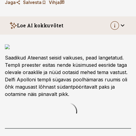
Jaga
Salvesta
Vihja
Loe AI kokkuvõtet
Saadikud Ateenast seisid vaikuses, pead langetatud.
Templi preester esitas nende küsimused eesriide taga
olevale oraaklile ja nüüd ­ootasid mehed tema vastust.
Delfi Apolloni templi sügavas poolhämaras ruumis oli
õhk magusast lõhnast südantpööritavalt paks ja
ootamine näis piinavalt pikk.