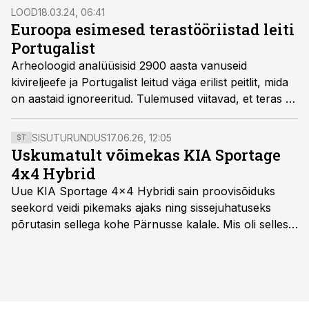
neegripealikud.
LOOD
18.03.24, 06:41
Euroopa esimesed terastööriistad leiti
Portugalist
Arheoloogid analüüsisid 2900 aasta vanuseid
kivireljeefe ja Portugalist leitud väga erilist peitlit, mida
on aastaid ignoreeritud. Tulemused viitavad, et teras ei
kuulunud ainult rauaaega.
SISUTURUNDUS
17.06.26, 12:05
ST
Uskumatult võimekas KIA Sportage
4x4 Hybrid
Uue KIA Sportage 4x4 Hybridi sain proovisõiduks
seekord veidi pikemaks ajaks ning sissejuhatuseks
põrutasin sellega kohe Pärnusse kalale. Mis oli selles
autos head ja millised olid vead saab teada, kui lugeda
läbi järgnev lugu.