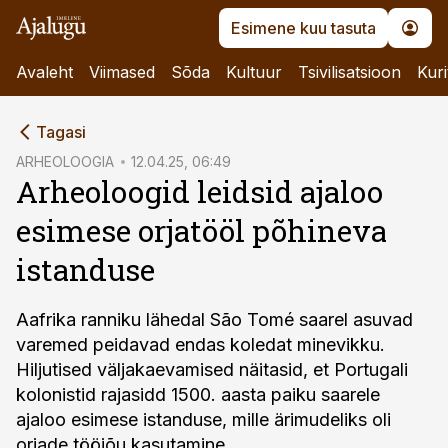
Esimene kuu tasuta
Avaleht
Viimased
Sõda
Kultuur
Tsivilisatsioon
Kuri
cebook
Tagasi
Twitter)
ARHEOLOOGIA
12.04.25, 06:49
Arheoloogid leidsid ajaloo
kedIn
esimese orjatööl põhineva
ail
istanduse
k
Aafrika ranniku lähedal São Tomé saarel asuvad
varemed peidavad endas koledat minevikku.
Hiljutised väljakaevamised näitasid, et Portugali
kolonistid rajasidd 1500. aasta paiku saarele
ajaloo esimese istanduse, mille ärimudeliks oli
orjade tööjõu kasutamine.