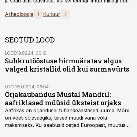
ja saad alati teavituse, kui sel teemal ilmub midagi uut!
Arheoloogia
Kultuur
SEOTUD LOOD
LOOD
19.02.24, 06:19
Suhkrutööstuse hirmuäratav algus:
valged kristallid olid kui surmavürts
LOOD
20.02.24, 06:04
Orjakaubandus Mustal Mandril:
aafriklased müüsid üksteist orjaks
Aafrikas on orjandusel tuhandeaastased juured. Mõni
ori võeti sõjasaagiks, teised müüdi vana võla
maksmiseks. Kui saabusid ostjad Euroopast, muutus
inimkaubandus pööraseks. Ahelates lõpetasid isegi