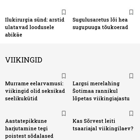
Ilukirurgia sünd: arstid
Sugulusaretus lõi hea
ulatavad loodusele
sugupuuga tõukoerad
abikäe
VIIKINGID
Murrame eelarvamusi:
Largsi merelahing
viikingid olid seksikad
Šotimaa rannikul
seelikukütid
lõpetas viikingiajastu
Aastatepikkune
Kas Sõrvest leiti
harjutamine tegi
tsaariajal viikingilaev?
poistest sõdalased