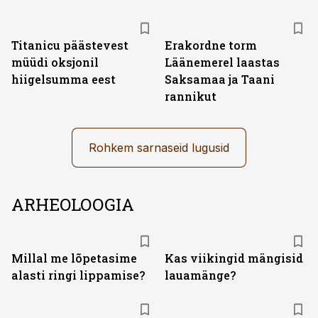
Titanicu päästevest
Erakordne torm
müüdi oksjonil
Läänemerel laastas
hiigelsumma eest
Saksamaa ja Taani
rannikut
Rohkem sarnaseid lugusid
ARHEOLOOGIA
Millal me lõpetasime
Kas viikingid mängisid
alasti ringi lippamise?
lauamänge?