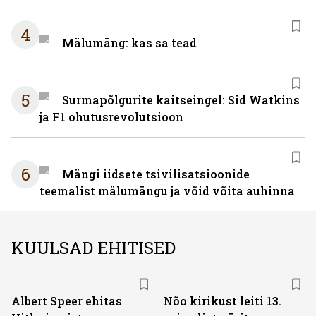
4
Mälumäng: kas sa tead
5
Surmapõlgurite kaitseingel: Sid Watkins
ja F1 ohutusrevolutsioon
6
Mängi iidsete tsivilisatsioonide
teemalist mälumängu ja võid võita auhinna
KUULSAD EHITISED
Albert Speer ehitas
Nõo kirikust leiti 13.