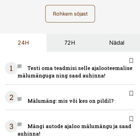
Rohkem sõjast
24H
72H
Nädal
1
Testi oma teadmisi selle ajalooteemalise
mälumänguga ning saad auhinna!
2
Mälumäng: mis või kes on pildil?
3
Mängi autode ajaloo mälumängu ja saad
auhinna!