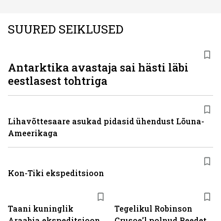
SUURED SEIKLUSED
Antarktika avastaja sai hästi läbi
eestlasest tohtriga
Lihavõttesaare asukad pidasid ühendust Lõuna-
Ameerikaga
Kon-Tiki ekspeditsioon
Taani kuninglik
Tegelikul Robinson
Araabia ekspeditsioon
Crusoe’l polnud Reedet