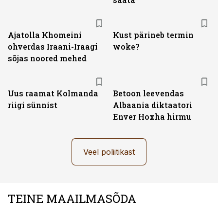
Ajatolla Khomeini
Kust pärineb termin
ohverdas Iraani-Iraagi
woke?
sõjas noored mehed
Uus raamat Kolmanda
Betoon leevendas
riigi sünnist
Albaania diktaatori
Enver Hoxha hirmu
Veel poliitikast
TEINE MAAILMASÕDA