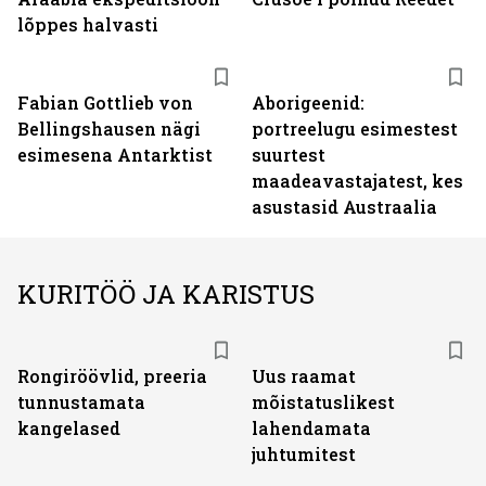
lõppes halvasti
Fabian Gottlieb von
Aborigeenid:
Bellingshausen nägi
portreelugu esimestest
esimesena Antarktist
suurtest
maadeavastajatest, kes
asustasid Austraalia
KURITÖÖ JA KARISTUS
Rongiröövlid, preeria
Uus raamat
tunnustamata
mõistatuslikest
kangelased
lahendamata
juhtumitest