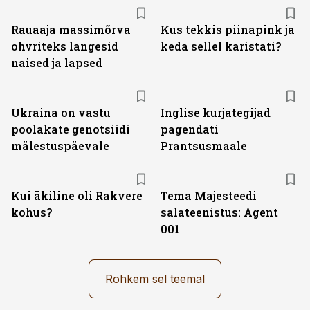
Rauaaja massimõrva
Kus tekkis piinapink ja
ohvriteks langesid
keda sellel karistati?
naised ja lapsed
Ukraina on vastu
Inglise kurjategijad
poolakate genotsiidi
pagendati
mälestuspäevale
Prantsusmaale
Kui äkiline oli Rakvere
Tema Majesteedi
kohus?
salateenistus: Agent
001
Rohkem sel teemal