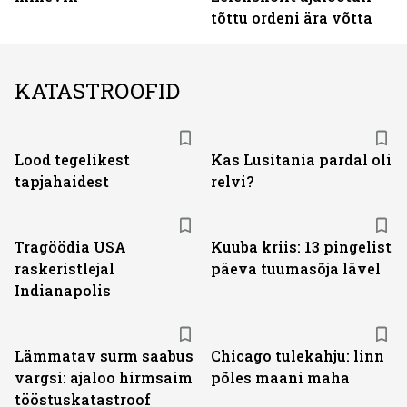
tõttu ordeni ära võtta
KATASTROOFID
Lood tegelikest
Kas Lusitania pardal oli
tapjahaidest
relvi?
Tragöödia USA
Kuuba kriis: 13 pingelist
raskeristlejal
päeva tuumasõja lävel
Indianapolis
Lämmatav surm saabus
Chicago tulekahju: linn
vargsi: ajaloo hirmsaim
põles maani maha
tööstuskatastroof