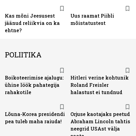
Kas mõni Jeesusest
Uus raamat Piibli
jäänud reliikvia on ka
mõistatustest
ehtne?
POLIITIKA
Boikoteerimise ajalugu:
Hitleri verine kohtunik
ühine löök pahategija
Roland Freisler
rahakotile
halastust ei tundnud
Lõuna-Korea presidendi
Orjuse kaotajaks peetud
pea tuleb maha raiuda!
Abraham Lincoln tahtis
neegrid USAst välja
saata