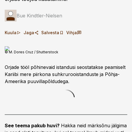
Bue Kindtler-Nielsen
Kuula
Jaga
Salvesta
Vihja
© M. Dores Cruz / Shutterstock
Orjade tööl põhinevaid istandusi seostatakse peamiselt
Kariibi mere piirkona suhkrurooistanduste ja Põhja-
Ameerika puuvillapõldudega.
See teema pakub huvi?
Hakka neid märksõnu jälgima