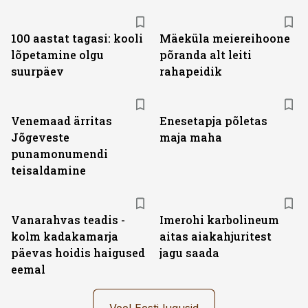
100 aastat tagasi: kooli
Mäeküla meiereihoone
lõpetamine olgu
põranda alt leiti
suurpäev
rahapeidik
Venemaad ärritas
Enesetapja põletas
Jõgeveste
maja maha
punamonumendi
teisaldamine
Vanarahvas teadis -
Imerohi karbolineum
kolm kadakamarja
aitas aiakahjuritest
päevas hoidis haigused
jagu saada
eemal