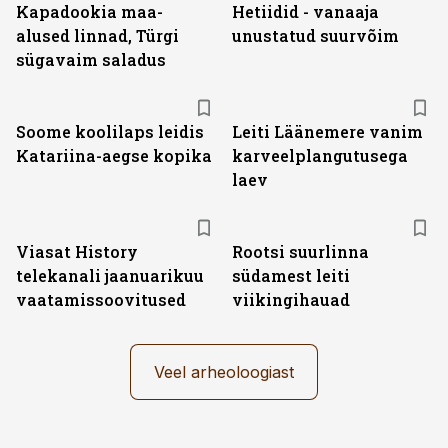
Kapadookia maa-
Hetiidid - vanaaja
alused linnad, Türgi
unustatud suurvõim
sügavaim saladus
Soome koolilaps leidis
Leiti Läänemere vanim
Katariina-aegse kopika
karveelplangutusega
laev
ST
Viasat History
Rootsi suurlinna
telekanali jaanuarikuu
südamest leiti
vaatamissoovitused
viikingihauad
Veel arheoloogiast