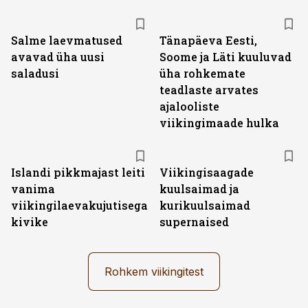
Salme laevmatused
Tänapäeva Eesti,
avavad üha uusi
Soome ja Läti kuuluvad
saladusi
üha rohkemate
teadlaste arvates
ajalooliste
viikingimaade hulka
Islandi pikkmajast leiti
Viikingisaagade
vanima
kuulsaimad ja
viikingilaevakujutisega
kurikuulsaimad
kivike
supernaised
Rohkem viikingitest