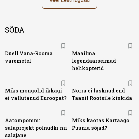
Veel Eesti lugusid
SÕDA
Duell Vana-Rooma
Maailma
varemetel
legendaarseimad
helikopterid
Miks mongolid ikkagi
Norra ei lasknud end
ei vallutanud Euroopat?
Taanil Rootsile kinkida
Aatompomm:
Miks kaotas Kartaago
salaprojekt polnudki nii
Puunia sõjad?
salajane