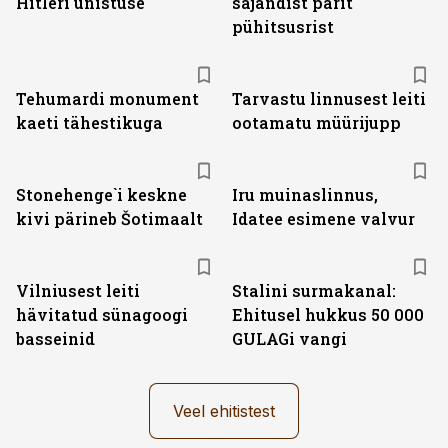
Hitleri unistuse
sajandist pärit
pühitsusrist
Tehumardi monument
Tarvastu linnusest leiti
kaeti tähestikuga
ootamatu müürijupp
Stonehenge`i keskne
Iru muinaslinnus,
kivi pärineb Šotimaalt
Idatee esimene valvur
Vilniusest leiti
Stalini surmakanal:
hävitatud sünagoogi
Ehitusel hukkus 50 000
basseinid
GULAGi vangi
Veel ehitistest