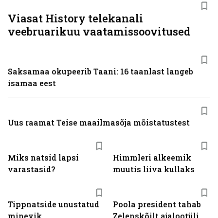
ST
Viasat History telekanali
veebruarikuu vaatamissoovitused
Saksamaa okupeerib Taani: 16 taanlast langeb
isamaa eest
Uus raamat Teise maailmasõja mõistatustest
Miks natsid lapsi
Himmleri alkeemik
varastasid?
muutis liiva kullaks
Tippnatside unustatud
Poola president tahab
minevik
Zelenskõilt ajalootüli