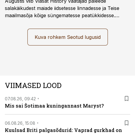
Augustis viib Viasat History vaatajad paleede
salakäikudest maiade iidsetesse linnadesse ja Teise
maailmasõja kõige süngematesse peatükkidesse.
Kuninglike dünastiate intriigid, värsked arheoloogilised
avastused ning seni nägemata kaadrid Kolmanda riigi
argielust avavad ajaloo tuntud sündmused täiesti uuest
Kuva rohkem Seotud lugusid
vaatenurgast. Viasat History on saadaval kõikide Eesti
teleoperaatorite kaudu. Tutvu telekavaga:
viasathistory.eu/ee
VIIMASED LOOD
07.08.26, 09:42
Mis sai Šotimaa kuningannast Maryst?
06.08.26, 15:08
Kuulsad Briti palgasõdurid: Vaprad gurkhad on