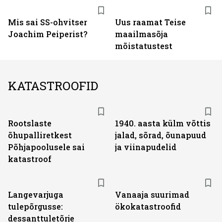
Mis sai SS-ohvitser
Uus raamat Teise
Joachim Peiperist?
maailmasõja
mõistatustest
KATASTROOFID
Rootslaste
1940. aasta külm võttis
õhupalliretkest
jalad, sõrad, õunapuud
Põhjapoolusele sai
ja viinapudelid
katastroof
Langevarjuga
Vanaaja suurimad
tulepõrgusse:
ökokatastroofid
dessanttuletõrje