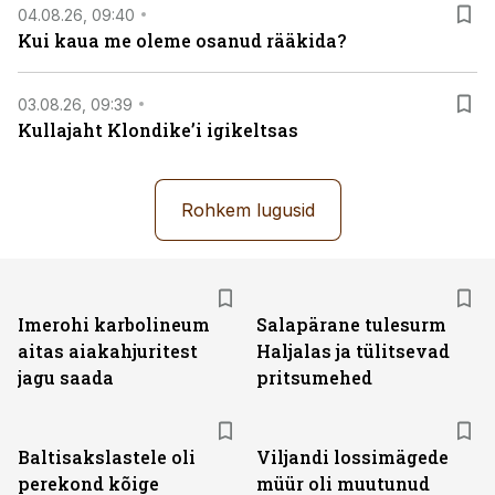
04.08.26, 09:40
Kui kaua me oleme osanud rääkida?
03.08.26, 09:39
Kullajaht Klondike’i igikeltsas
Rohkem lugusid
Imerohi karbolineum
Salapärane tulesurm
aitas aiakahjuritest
Haljalas ja tülitsevad
jagu saada
pritsumehed
Baltisakslastele oli
Viljandi lossimägede
perekond kõige
müür oli muutunud