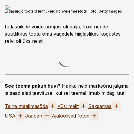
Liitlasriigid tootsid lennukeid konveiermeetodil.
Foto:
Getty Images
Liitlasriikide võidu põhjusi oli palju, kuid nende
suutlikkus toota oma vägedele hiiglaslikes kogustes
relvi oli üks neist.
See teema pakub huvi?
Hakka neid märksõnu jälgima
ja saad alati teavituse, kui sel teemal ilmub midagi uut!
Teine maailmasõda
Küsi meilt
Saksamaa
USA
Jaapan
Ajaloolised fotod