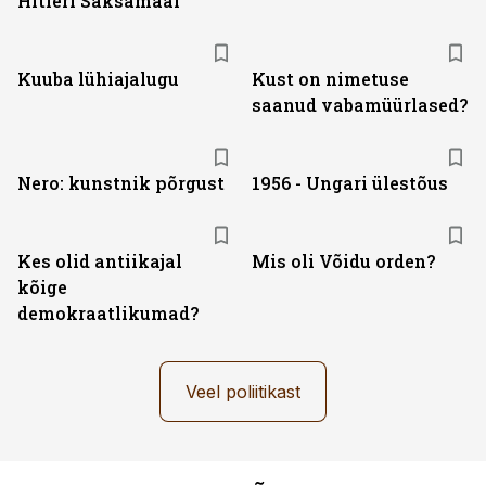
Hitleri Saksamaal
Kuuba lühiajalugu
Kust on nimetuse
saanud vabamüürlased?
Nero: kunstnik põrgust
1956 - Ungari ülestõus
Kes olid antiikajal
Mis oli Võidu orden?
kõige
demokraatlikumad?
Veel poliitikast