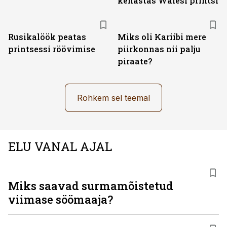
kehastas Walesi printsi
Rusikalöök peatas
Miks oli Kariibi mere
printsessi röövimise
piirkonnas nii palju
piraate?
Rohkem sel teemal
ELU VANAL AJAL
Miks saavad surmamõistetud
viimase söömaaja?