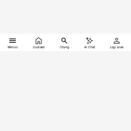
Menüü
Uudised
Otsing
AI Chat
Logi sisse
Vana-Lõuna 39/1, 19094 Tallinn
(+372) 667 0111
tellimiskeskus@aripaev.ee
Telli Imeline Ajalugu
Uudiskiri
Reklaam
Firmast
Sisu kasutamisõigused
Ajakirjaniku