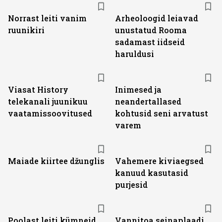
Norrast leiti vanim
Arheoloogid leiavad
ruunikiri
unustatud Rooma
sadamast iidseid
haruldusi
ST
Viasat History
Inimesed ja
telekanali juunikuu
neandertallased
vaatamissoovitused
kohtusid seni arvatust
varem
Maiade kiirtee džunglis
Vahemere kiviaegsed
kanuud kasutasid
purjesid
Poolast leiti kümneid
Vannitoa seinaplaadi