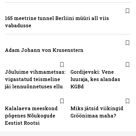
165 meetrine tunnel Berliini müüri all viis
vabadusse
Adam Johann von Krusenstern
Jõuluime vihmametsas:
Gordijevski: Vene
vigastatud teismeline
luuraja, kes alandas
jäi lennuõnnetuses ellu
KGBd
Kalalaeva meeskond
Miks jätsid viikingid
põgenes Nõukogude
Gröönimaa maha?
Eestist Rootsi