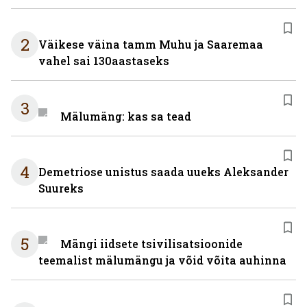
2
Väikese väina tamm Muhu ja Saaremaa
vahel sai 130aastaseks
3
Mälumäng: kas sa tead
4
Demetriose unistus saada uueks Aleksander
Suureks
5
Mängi iidsete tsivilisatsioonide
teemalist mälumängu ja võid võita auhinna