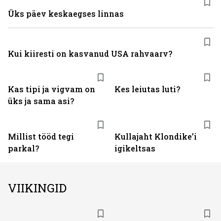
Üks päev keskaegses linnas
Kui kiiresti on kasvanud USA rahvaarv?
Kas tipi ja vigvam on
Kes leiutas luti?
üks ja sama asi?
Millist tööd tegi
Kullajaht Klondike’i
parkal?
igikeltsas
VIIKINGID