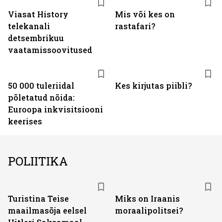
Viasat History
Mis või kes on
telekanali
rastafari?
detsembrikuu
vaatamissoovitused
50 000 tuleriidal
Kes kirjutas piibli?
põletatud nõida:
Euroopa inkvisitsiooni
keerises
POLIITIKA
Turistina Teise
Miks on Iraanis
maailmasõja eelsel
moraalipolitsei?