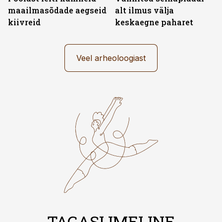
maailmasõdade aegseid
alt ilmus välja
kiivreid
keskaegne paharet
Veel arheoloogiast
TAGASI IMELINE