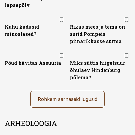
lapsepõlv
Kuhu kadusid
Rikas mees ja tema ori
minoslased?
surid Pompeis
piinarikkasse surma
Põud hävitas Assüüria
Miks süttis hiigelsuur
õhulaev Hindenburg
põlema?
Rohkem sarnaseid lugusid
ARHEOLOOGIA