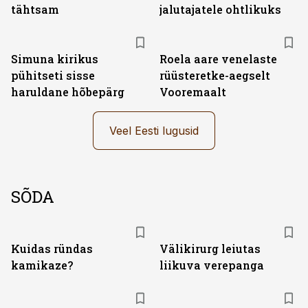
tähtsam
jalutajatele ohtlikuks
Simuna kirikus
Roela aare venelaste
pühitseti sisse
rüüsteretke-aegselt
haruldane hõbepärg
Vooremaalt
Veel Eesti lugusid
SÕDA
Kuidas ründas
Välikirurg leiutas
kamikaze?
liikuva verepanga