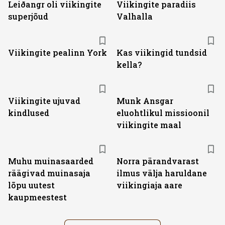
Leiðangr oli viikingite
Viikingite paradiis
superjõud
Valhalla
Viikingite pealinn York
Kas viikingid tundsid
kella?
Viikingite ujuvad
Munk Ansgar
kindlused
eluohtlikul missioonil
viikingite maal
Muhu muinasaarded
Norra pärandvarast
räägivad muinasaja
ilmus välja haruldane
lõpu uutest
viikingiaja aare
kaupmeestest