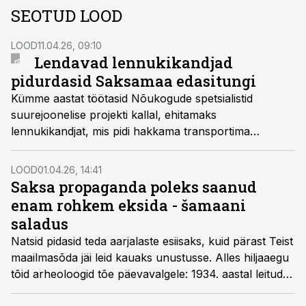
SEOTUD LOOD
LOOD
11.04.26, 09:10
Lendavad lennukikandjad
pidurdasid Saksamaa edasitungi
Kümme aastat töötasid Nõukogude spetsialistid
suurejoonelise projekti kallal, ehitamaks
lennukikandjat, mis pidi hakkama transportima
hävituslennukeid. Kui kaks diktatuuririiki – Saksamaa ja
Nõukogude Liit – alustasid 1941. aasta suvel sõda,
LOOD
01.04.26, 14:41
tõusid Punaarmee õhuhiiglased taevasse.
Saksa propaganda poleks saanud
enam rohkem eksida - šamaani
saladus
Natsid pidasid teda aarjalaste esiisaks, kuid pärast Teist
maailmasõda jäi leid kauaks unustusse. Alles hiljaaegu
tõid arheoloogid tõe päevavalgele: 1934. aastal leitud
skelett kuulus 9000 aastat tagasi elanud