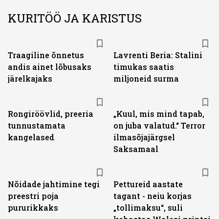
KURITÖÖ JA KARISTUS
Traagiline õnnetus
Lavrenti Beria: Stalini
andis ainet lõbusaks
timukas saatis
järelkajaks
miljoneid surma
Rongiröövlid, preeria
„Kuul, mis mind tapab,
tunnustamata
on juba valatud.“ Terror
kangelased
ilmasõjajärgsel
Saksamaal
Nõidade jahtimine tegi
Pettureid aastate
preestri poja
tagant - neiu korjas
pururikkaks
„tollimaksu“, suli