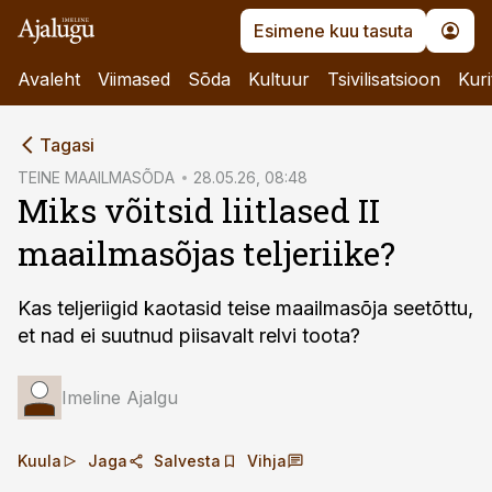
Esimene kuu tasuta
Avaleht
Viimased
Sõda
Kultuur
Tsivilisatsioon
Kuri
cebook
Tagasi
Twitter)
TEINE MAAILMASÕDA
28.05.26, 08:48
Miks võitsid liitlased II
kedIn
maailmasõjas teljeriike?
ail
k
Kas teljeriigid kaotasid teise maailmasõja seetõttu,
et nad ei suutnud piisavalt relvi toota?
Imeline Ajalgu
Kuula
Jaga
Salvesta
Vihja