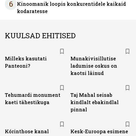
6
Kinoomanik loopis konkurentidele kaikaid
kodaratesse
KUULSAD EHITISED
Milleks kasutati
Munakivisillutise
Panteoni?
ladumise oskus on
kaotsi läinud
Tehumardi monument
Taj Mahal seisab
kaeti tähestikuga
kindlalt ebakindlal
pinnal
Kórinthose kanal
Kesk-Euroopa esimene