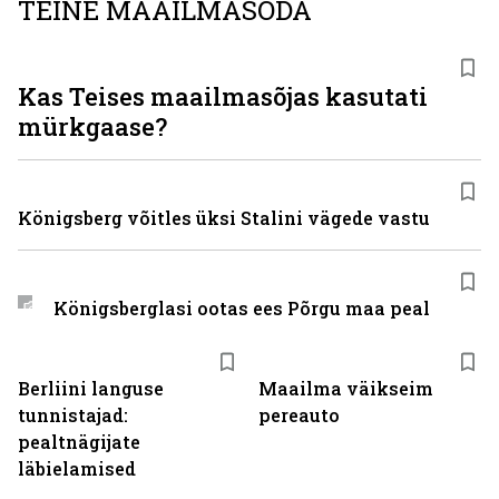
TEINE MAAILMASÕDA
Kas Teises maailmasõjas kasutati
mürkgaase?
Königsberg võitles üksi Stalini vägede vastu
Königsberglasi ootas ees Põrgu maa peal
Berliini languse
Maailma väikseim
tunnistajad:
pereauto
pealtnägijate
läbielamised