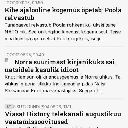
naisšamaanile.
LOOD
09.11.25, 09:50
Kibe ajalooline kogemus õpetab: Poola
relvastub
Tänapäeval relvastub Poola rohkem kui ükski teine
NATO riik. See on tingitud kibedast kogemusest. Teise
maailmasõja ajal reetsid Poola riigi kõik, isegi
Suurbritannia ja Ameerika Ühendriigid.
LOOD
12.06.25, 20:40
Norra suurimast kirjanikuks sai
natsidele kasulik idioot
Knut Hamsun oli kirjandusgeenius ja Norra uhkus. Ta
vihkas imperialistlikku Inglismaad ja pidas Natsi-
Saksamaad Euroopa vabastajaks. Seega oli
mainekatastroof vältimatu, kui sakslased 1940. aastal
Norra okupeerisid.
SISUTURUNDUS
04.08.26, 13:11
ST
Viasat History telekanali augustikuu
vaatamissoovitused