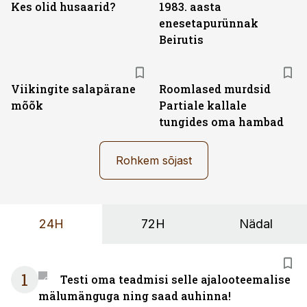
Kes olid husaarid?
1983. aasta
enesetapurünnak
Beirutis
Viikingite salapärane
Roomlased murdsid
mõõk
Partiale kallale
tungides oma hambad
Rohkem sõjast
24H
72H
Nädal
1
Testi oma teadmisi selle ajalooteemalise
mälumänguga ning saad auhinna!