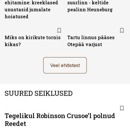
ehitamine: kreeklased
suurlinn - keltide
unustasid jumalate
pealinn Heuneburg
hoiatused
Miks on kirikute tornis
Tartu linnus pääses
kikas?
Otepää varjust
Veel ehitistest
SUURED SEIKLUSED
Tegelikul Robinson Crusoe’l polnud
Reedet