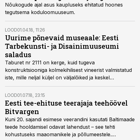
Nõukogude ajal asus kaupluseks ehitatud hoones
tegutsema koduloomuuseum.
LOOD
01.04.18, 11:26
Uurime põnevaid museaale: Eesti
Tarbekunsti- ja Disainimuuseumi
saladus
Taburet nr 2111 on kerge, kuid tugeva
konstruktsiooniga kolmekihilisest vineerist valmistatud
iste, mille neljal küljel on väljalõiked ja keskel
liblikmutriga kinnitatud kergelt nõgusaks pressitud
istmeplaat.
LOOD
01.07.18, 23:15
Eesti tee-ehituse teerajaja teehöövel
Bitvargen
Kuni 20. sajandi esimese veerandini kasutati Baltimaade
teede hooldamisel odavat lahendust – see tehti
kohustuseks maaomanikele ja põllumeestele.