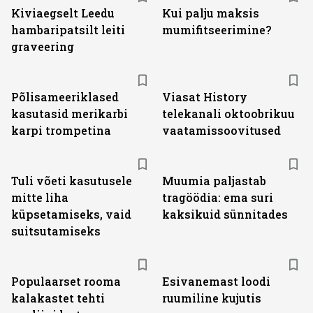
Kiviaegselt Leedu
Kui palju maksis
hambaripatsilt leiti
mumifitseerimine?
graveering
ST
Põlisameeriklased
Viasat History
kasutasid merikarbi
telekanali oktoobrikuu
karpi trompetina
vaatamissoovitused
Tuli võeti kasutusele
Muumia paljastab
mitte liha
tragöödia: ema suri
küpsetamiseks, vaid
kaksikuid sünnitades
suitsutamiseks
Populaarset rooma
Esivanemast loodi
kalakastet tehti
ruumiline kujutis