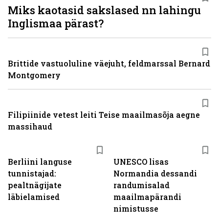
Miks kaotasid sakslased nn lahingu
Inglismaa pärast?
Brittide vastuoluline väejuht, feldmarssal Bernard
Montgomery
Filipiinide vetest leiti Teise maailmasõja aegne
massihaud
Berliini languse
UNESCO lisas
tunnistajad:
Normandia dessandi
pealtnägijate
randumisalad
läbielamised
maailmapärandi
nimistusse