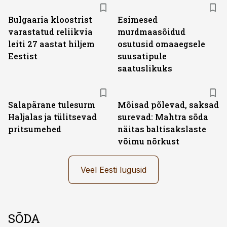
Bulgaaria kloostrist
Esimesed
varastatud reliikvia
murdmaasõidud
leiti 27 aastat hiljem
osutusid omaaegsele
Eestist
suusatipule
saatuslikuks
Salapärane tulesurm
Mõisad põlevad, saksad
Haljalas ja tülitsevad
surevad: Mahtra sõda
pritsumehed
näitas baltisakslaste
võimu nõrkust
Veel Eesti lugusid
SÕDA