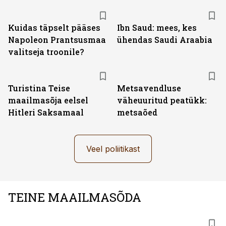
Kuidas täpselt pääses
Ibn Saud: mees, kes
Napoleon Prantsusmaa
ühendas Saudi Araabia
valitseja troonile?
Turistina Teise
Metsavendluse
maailmasõja eelsel
väheuuritud peatükk:
Hitleri Saksamaal
metsaõed
Veel poliitikast
TEINE MAAILMASÕDA