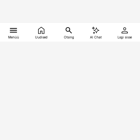
Menüü
Uudised
Otsing
AI Chat
Logi sisse
Vana-Lõuna 39/1, 19094 Tallinn
(+372) 667 0111
tellimiskeskus@aripaev.ee
Telli Imeline Ajalugu
Uudiskiri
Reklaam
Firmast
Sisu kasutamisõigused
Ajakirjaniku
eetikakoodeks