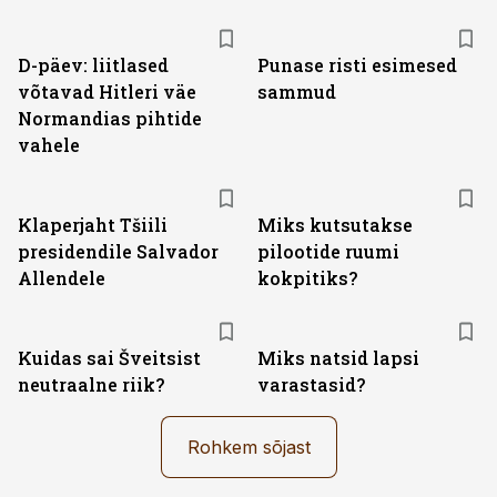
D-päev: liitlased
Punase risti esimesed
võtavad Hitleri väe
sammud
Normandias pihtide
vahele
Klaperjaht Tšiili
Miks kutsutakse
presidendile Salvador
pilootide ruumi
Allendele
kokpitiks?
Kuidas sai Šveitsist
Miks natsid lapsi
neutraalne riik?
varastasid?
Rohkem sõjast