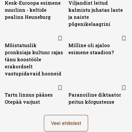
Kesk-Euroopa esimene
Viljandist leitud
suurlinn - keltide
kalmistu juhatas laste
pealinn Heuneburg
ja naiste
põgenikelaagrini
Mõistatuslik
Milline oli ajaloo
pronksiaja kultuur rajas
esimene staadion?
tänu koostööle
erakordselt
vastupidavaid hooneid
Tartu linnus pääses
Paranoiline diktaator
Otepää varjust
peitus kõrgustesse
Veel ehitistest