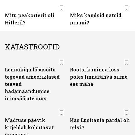
Mitu peakorterit oli
Miks kandsid natsid
Hitleril?
pruuni?
KATASTROOFID
Lennukiga lõbusõitu
Rootsi kuninga loss
tegevad ameeriklased
põles linnarahva silme
teevad
ees maha
hädamaandumise
inimsööjate orus
Madruse päevik
Kas Lusitania pardal oli
kirjeldab kohutavat
relvi?
õnnetust