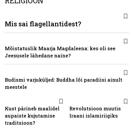
RELIGIOON
Mis sai flagellantidest?
Mõistatuslik Maarja Magdaleena: kes oli see
Jeesusele lähedane naine?
Budismi varjuküljed: Buddha lõi paradiisi ainult
meestele
Kust pärineb maalidel
Revolutsioon muutis
aupaiste kujutamise
Iraani islamiriigiks
traditsioon?