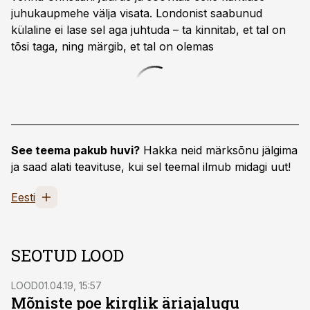
juhukaupmehe välja visata. Londonist saabunud
külaline ei lase sel aga juhtuda – ta kinnitab, et tal on
tõsi taga, ning märgib, et tal on olemas
See teema pakub huvi?
Hakka neid märksõnu jälgima
ja saad alati teavituse, kui sel teemal ilmub midagi uut!
Eesti
SEOTUD LOOD
LOOD
01.04.19, 15:57
Mõniste poe kirglik äriajalugu