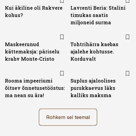
Kui äkiline oli Rakvere
Lavrenti Beria: Stalini
kohus?
timukas saatis
miljoneid surma
Maskeerunud
Tohtrihärra kaebas
kättemaksja: päriselu
ajalehe kohtusse.
krahv Monte-Cristo
Korduvalt
Rooma impeeriumi
Suplus ajaloolises
õitsev õnnetusetööstus:
purskkaevus läks
ma nean su ära!
kalliks maksma
Rohkem sel teemal