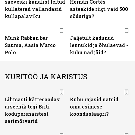
saeveski kanalist leitud
Hernán Cortés
kullaterad vallandasid
asteekide riigi vaid 500
kullapalaviku
sõduriga?
Munk Rabban bar
Jäljetult kadunud
Sauma, Aasia Marco
lennukid ja õhulaevad -
Polo
kuhu nad jäid?
KURITÖÖ JA KARISTUS
Lihtsasti kättesaadav
Kuhu rajasid natsid
arseenik tegi Briti
oma esimese
koduperenaistest
koonduslaagri?
sarimõrvarid