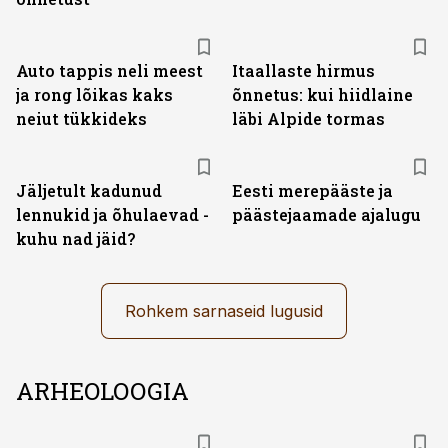
Auto tappis neli meest
Itaallaste hirmus
ja rong lõikas kaks
õnnetus: kui hiidlaine
neiut tükkideks
läbi Alpide tormas
Jäljetult kadunud
Eesti merepääste ja
lennukid ja õhulaevad -
päästejaamade ajalugu
kuhu nad jäid?
Rohkem sarnaseid lugusid
ARHEOLOOGIA