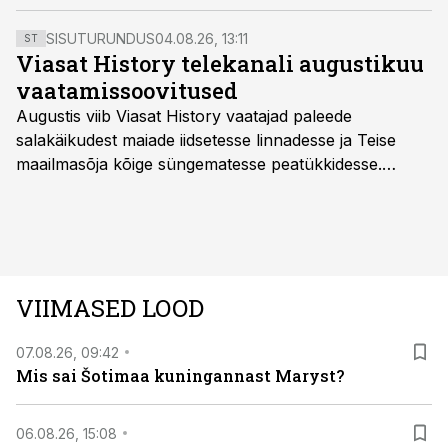
Talurahva kasutada olnud vahendid olid lihtsad, töö
aga aeganõudev ja väheefektiivne. 1926. aastal
SISUTURUNDUS
04.08.26, 13:11
ST
Rootsist prooviks hangitud esimesed kaks Bitvargeni
Viasat History telekanali augustikuu
teehöövlit said tee­rajajaks – nii otseses kui ka kaudses
vaatamissoovitused
mõttes.
Augustis viib Viasat History vaatajad paleede
salakäikudest maiade iidsetesse linnadesse ja Teise
maailmasõja kõige süngematesse peatükkidesse.
Kuninglike dünastiate intriigid, värsked arheoloogilised
avastused ning seni nägemata kaadrid Kolmanda riigi
argielust avavad ajaloo tuntud sündmused täiesti uuest
vaatenurgast. Viasat History on saadaval kõikide Eesti
teleoperaatorite kaudu. Tutvu telekavaga:
VIIMASED LOOD
viasathistory.eu/ee
07.08.26, 09:42
Mis sai Šotimaa kuningannast Maryst?
06.08.26, 15:08