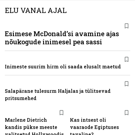
ELU VANAL AJAL
Esimese McDonaldʼsi avamine ajas
nõukogude inimesel pea sassi
Inimeste suurim hirm oli saada elusalt maetud
Salapärane tulesurm Haljalas ja tülitsevad
pritsumehed
Marlene Dietrich
Kas intsest oli
kandis pükse meeste
vaaraode Egiptuses
valitsetud Hollywoodis
tavaline?