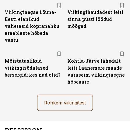
Viikingiaegse Lõuna-
Viikingihaudadest leiti
Eesti elanikud
sinna püsti löödud
vahetasid kopranahku
mõõgad
araablaste hõbeda
vastu
Mõistatuslikud
Kohtla-Järve lähedalt
viikingisõdalased
leiti Läänemere maade
bersergid: kes nad olid?
varaseim viikingiaegne
hõbeaare
Rohkem viikingitest