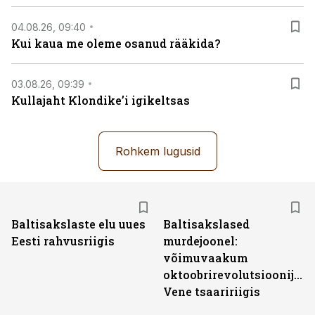
04.08.26, 09:40
Kui kaua me oleme osanud rääkida?
03.08.26, 09:39
Kullajaht Klondike’i igikeltsas
Rohkem lugusid
Baltisakslaste elu uues
Baltisakslased
Eesti rahvusriigis
murdejoonel:
võimuvaakum
oktoobrirevolutsioonijärg
Vene tsaaririigis