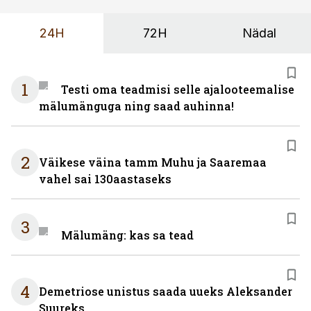
24H
72H
Nädal
1
Testi oma teadmisi selle ajalooteemalise
mälumänguga ning saad auhinna!
2
Väikese väina tamm Muhu ja Saaremaa
vahel sai 130aastaseks
3
Mälumäng: kas sa tead
4
Demetriose unistus saada uueks Aleksander
Suureks