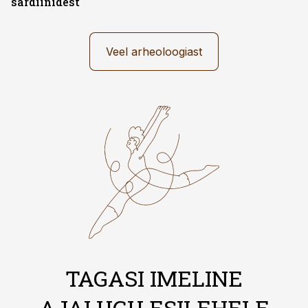
sardiinidest
Veel arheoloogiast
TAGASI IMELINE
AJALUGU ESILEHELE