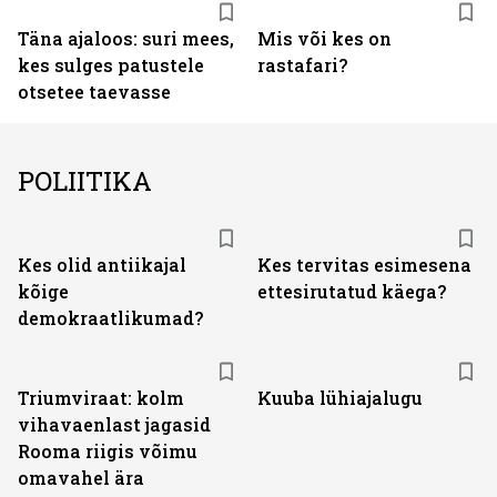
Täna ajaloos: suri mees,
Mis või kes on
kes sulges patustele
rastafari?
otsetee taevasse
POLIITIKA
Kes olid antiikajal
Kes tervitas esimesena
kõige
ettesirutatud käega?
demokraatlikumad?
Triumviraat: kolm
Kuuba lühiajalugu
vihavaenlast jagasid
Rooma riigis võimu
omavahel ära