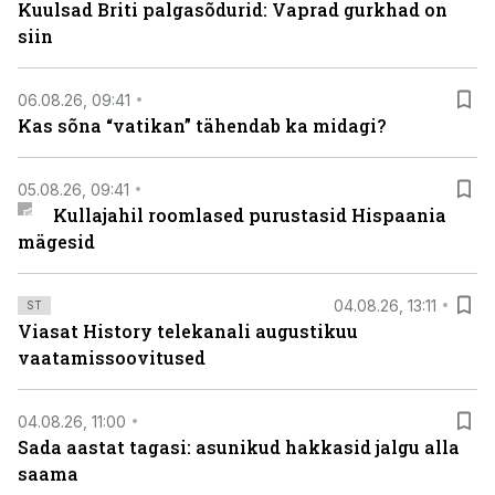
Kuulsad Briti palgasõdurid: Vaprad gurkhad on
siin
06.08.26, 09:41
Kas sõna “vatikan” tähendab ka midagi?
05.08.26, 09:41
Kullajahil roomlased purustasid Hispaania
mägesid
04.08.26, 13:11
ST
Viasat History telekanali augustikuu
vaatamissoovitused
04.08.26, 11:00
Sada aastat tagasi: asunikud hakkasid jalgu alla
saama