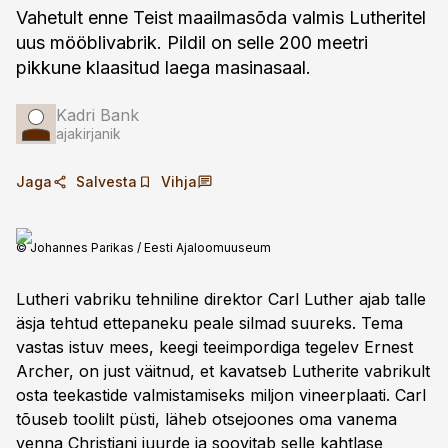
Vahetult enne Teist maailmasõda valmis Lutheritel
uus mööbli­vabrik. Pildil on selle 200 meetri
pikkune klaasitud laega masinasaal.
Kadri Bank
ajakirjanik
Jaga
Salvesta
Vihja
© Johannes Parikas / Eesti Ajaloomuuseum
Lutheri vabriku tehniline direktor Carl Luther ajab talle
äsja tehtud ette­paneku peale silmad suureks. Tema
vastas istuv mees, keegi teeimpordiga tegelev Ernest
Archer, on just väitnud, et kavatseb Lutherite vabrikult
osta teekastide valmistamiseks miljon vineerplaati. Carl
tõuseb toolilt püsti, läheb otsejoones oma vanema
venna Christiani juurde ja soovitab selle kahtlase