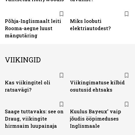
Põhja-Inglismaalt leiti
Miks loobuti
Rooma-aegne luust
elektriautodest?
mängutäring
VIIKINGID
Kas viikingitel oli
Viikingimatuse kilbid
ratsavägi?
osutusid ehtsaks
Saage tuttavaks: see on
Kuulus Bayeux’ vaip
Draug, viikingite
jõudis ööpimeduses
hirmsaim luupainaja
Inglismaale