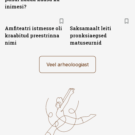
inimesi?
Amfiteatri istmesse oli
Saksamaalt leiti
kraabitud preestrinna
pronksiaegsed
nimi
matuseurnid
Veel arheoloogiast