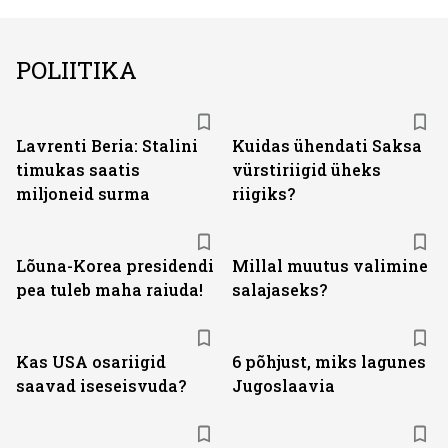
POLIITIKA
Lavrenti Beria: Stalini
Kuidas ühendati Saksa
timukas saatis
vürstiriigid üheks
miljoneid surma
riigiks?
Lõuna-Korea presidendi
Millal muutus valimine
pea tuleb maha raiuda!
salajaseks?
Kas USA osariigid
6 põhjust, miks lagunes
saavad iseseisvuda?
Jugoslaavia