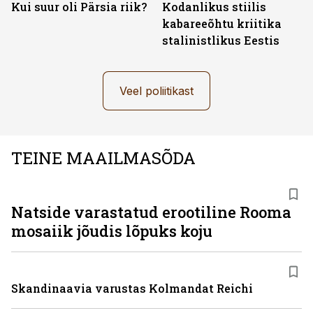
Kui suur oli Pärsia riik?
Kodanlikus stiilis
kabareeõhtu kriitika
stalinistlikus Eestis
Veel poliitikast
TEINE MAAILMASÕDA
Natside varastatud erootiline Rooma
mosaiik jõudis lõpuks koju
Skandinaavia varustas Kolmandat Reichi