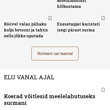
abielulahutust
hõlbustama
Röövel valas pühaku
Enesetapjat karistati
kolju betooni ja tahtis
isegi pärast surma
selle jõkke uputada
Rohkem sel teemal
ELU VANAL AJAL
Koerad võitlesid meelelahutuseks
surmani