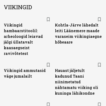
VIIKINGID
Viikingid
Kohtla-Järve lähedalt
hambaarstitoolil:
leiti Läänemere maade
arheoloogid leiavad
varaseim viikingiaegne
jälgi üllatavalt
hõbeaare
kaasaegseist
ravivõtetest
Viikingid ammutasid
Hauast jäljetult
väge jumalailt
kadunud Taani
niinimetatud
nähtamatu viiking oli
kuninga lähikondne