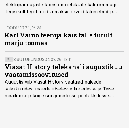
elektrijaam uljaste komsomoliehitajate käterammuga.
Tegelikult tegid tööd ja maksid arveid talumehed ja
kommunistlikud noored pigem segasid.
LOOD
13.10.23, 15:24
Karl Vaino teenija käis talle turult
marju toomas
SISUTURUNDUS
04.08.26, 13:11
ST
Viasat History telekanali augustikuu
vaatamissoovitused
Augustis viib Viasat History vaatajad paleede
salakäikudest maiade iidsetesse linnadesse ja Teise
maailmasõja kõige süngematesse peatükkidesse.
Kuninglike dünastiate intriigid, värsked arheoloogilised
avastused ning seni nägemata kaadrid Kolmanda riigi
argielust avavad ajaloo tuntud sündmused täiesti uuest
vaatenurgast. Viasat History on saadaval kõikide Eesti