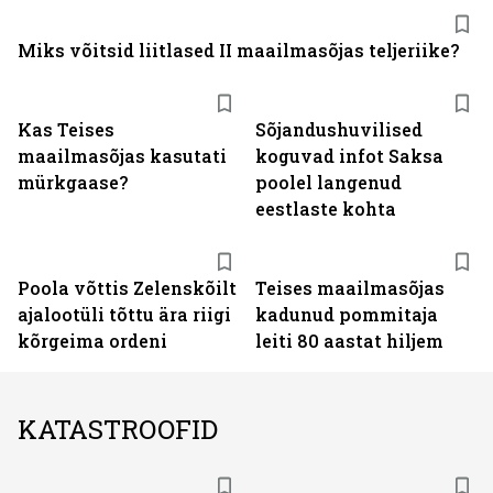
Miks võitsid liitlased II maailmasõjas teljeriike?
Kas Teises
Sõjandushuvilised
maailmasõjas kasutati
koguvad infot Saksa
mürkgaase?
poolel langenud
eestlaste kohta
Poola võttis Zelenskõilt
Teises maailmasõjas
ajalootüli tõttu ära riigi
kadunud pommitaja
kõrgeima ordeni
leiti 80 aastat hiljem
KATASTROOFID