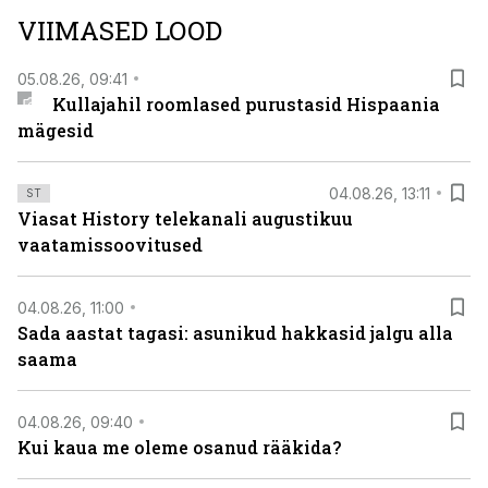
teleoperaatorite kaudu. Tutvu telekavaga:
VIIMASED LOOD
viasathistory.eu/ee
05.08.26, 09:41
Kullajahil roomlased purustasid Hispaania
mägesid
04.08.26, 13:11
ST
Viasat History telekanali augustikuu
vaatamissoovitused
04.08.26, 11:00
Sada aastat tagasi: asunikud hakkasid jalgu alla
saama
04.08.26, 09:40
Kui kaua me oleme osanud rääkida?