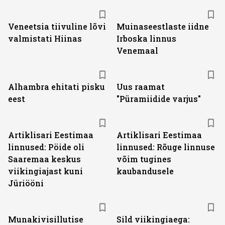
Veneetsia tiivuline lõvi
Muinaseestlaste iidne
valmistati Hiinas
Irboska linnus
Venemaal
Alhambra ehitati pisku
Uus raamat
eest
"Püramiidide varjus"
Artiklisari Eestimaa
Artiklisari Eestimaa
linnused: Pöide oli
linnused: Rõuge linnuse
Saaremaa keskus
võim tugines
viikingiajast kuni
kaubandusele
Jüriööni
Munakivisillutise
Sild viikingiaega: