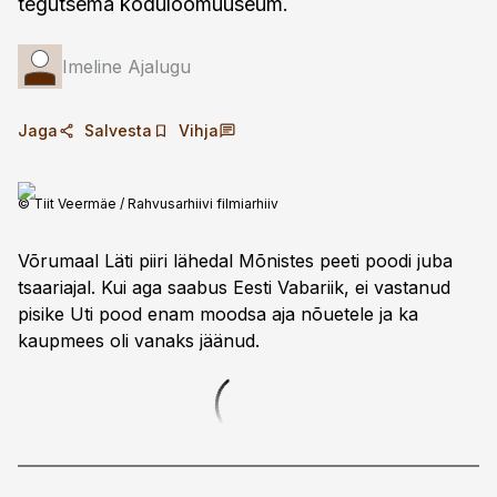
tegutsema koduloomuuseum.
Imeline Ajalugu
Jaga
Salvesta
Vihja
© Tiit Veermäe / Rahvusarhiivi filmiarhiiv
Võrumaal Läti piiri lähedal Mõnistes peeti poodi juba
tsaariajal. Kui aga saabus Eesti Vabariik, ei vastanud
pisike Uti pood enam moodsa aja nõuetele ja ka
kaupmees oli vanaks jäänud.