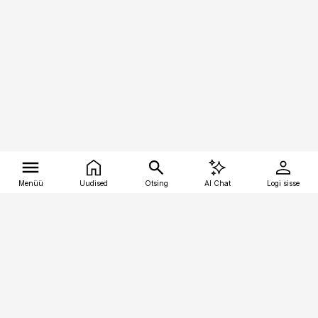
Menüü
Uudised
Otsing
AI Chat
Logi sisse
Vana-Lõuna 39/1, 19094 Tallinn
(+372) 667 0111
tellimiskeskus@aripaev.ee