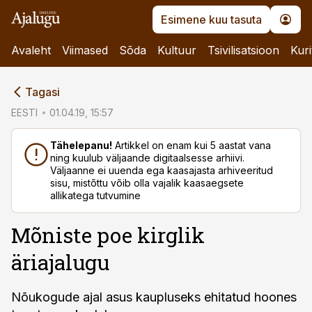
Esimene kuu tasuta
Avaleht
Viimased
Sõda
Kultuur
Tsivilisatsioon
Kuri
cebook
Tagasi
Twitter)
EESTI
01.04.19, 15:57
kedIn
Tähelepanu!
Artikkel on enam kui 5 aastat vana
ning kuulub väljaande digitaalsesse arhiivi.
ail
Väljaanne ei uuenda ega kaasajasta arhiveeritud
sisu, mistõttu võib olla vajalik kaasaegsete
k
allikatega tutvumine
Mõniste poe kirglik
äriajalugu
Nõukogude ajal asus kaupluseks ehitatud hoones