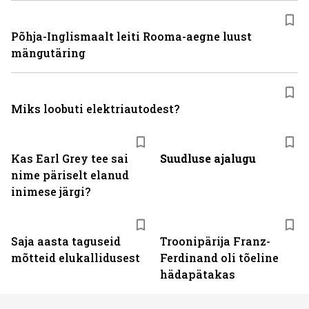
Põhja-Inglismaalt leiti Rooma-aegne luust
mängutäring
Miks loobuti elektriautodest?
Kas Earl Grey tee sai
Suudluse ajalugu
nime päriselt elanud
inimese järgi?
Saja aasta taguseid
Troonipärija Franz-
mõtteid elukallidusest
Ferdinand oli tõeline
hädapätakas