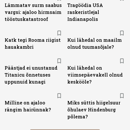
Lämmatav surm saabus
Tragöödia USA
vargsi: ajaloo hirmsaim
raskeristlejal
tööstuskatastroof
Indianapolis
Katk tegi Rooma riigist
Kui lähedal on maailm
hauakambri
olnud tuumasõjale?
Päästjad ei unustanud
Kui lähedal on
Titanicu õnnetuses
viimsepäevakell olnud
uppunuid kunagi
keskööle?
Milline on ajaloo
Miks süttis hiigelsuur
rängim hairünnak?
õhulaev Hindenburg
põlema?