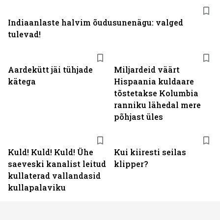
Indiaanlaste halvim õudusunenägu: valged
tulevad!
Aardekütt jäi tühjade
Miljardeid väärt
kätega
Hispaania kuldaare
tõstetakse Kolumbia
ranniku lähedal mere
põhjast üles
Kuld! Kuld! Kuld! Ühe
Kui kiiresti seilas
saeveski kanalist leitud
klipper?
kullaterad vallandasid
kullapalaviku