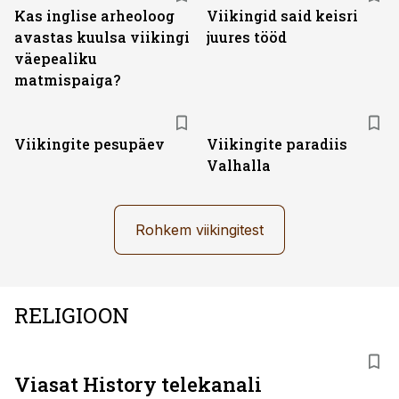
Kas inglise arheoloog
Viikingid said keisri
avastas kuulsa viikingi
juures tööd
väepealiku
matmispaiga?
Viikingite pesupäev
Viikingite paradiis
Valhalla
Rohkem viikingitest
RELIGIOON
ST
Viasat History telekanali