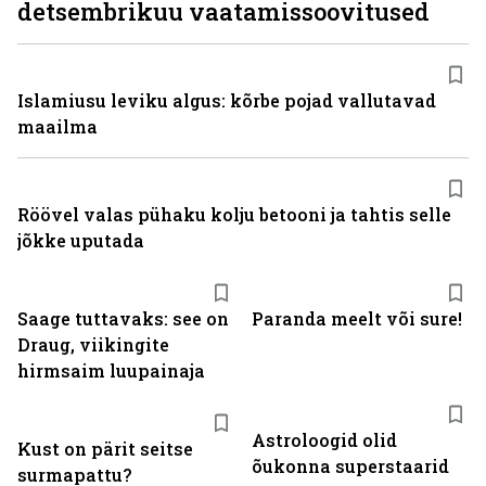
detsembrikuu vaatamissoovitused
Islamiusu leviku algus: kõrbe pojad vallutavad
maailma
Röövel valas pühaku kolju betooni ja tahtis selle
jõkke uputada
Saage tuttavaks: see on
Paranda meelt või sure!
Draug, viikingite
hirmsaim luupainaja
Astroloogid olid
Kust on pärit seitse
õukonna superstaarid
surmapattu?