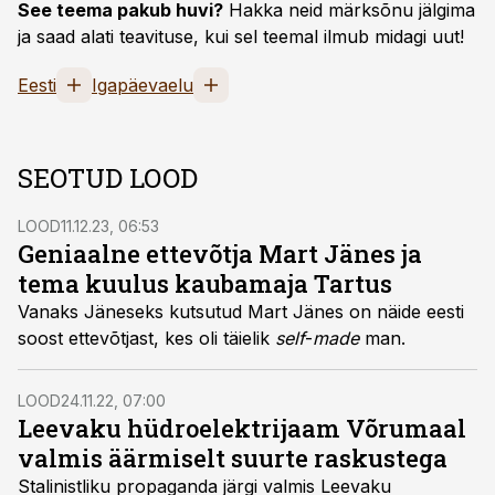
See teema pakub huvi?
Hakka neid märksõnu jälgima
ja saad alati teavituse, kui sel teemal ilmub midagi uut!
Eesti
Igapäevaelu
SEOTUD LOOD
LOOD
11.12.23, 06:53
Geniaalne ettevõtja Mart Jänes ja
tema kuulus kaubamaja Tartus
Vanaks Jäneseks kutsutud Mart Jänes on näide eesti
soost ettevõtjast, kes oli täielik
self
-
made
man.
LOOD
24.11.22, 07:00
Leevaku hüdroelektrijaam Võrumaal
valmis äärmiselt suurte raskustega
Stalinistliku propaganda järgi valmis Leevaku