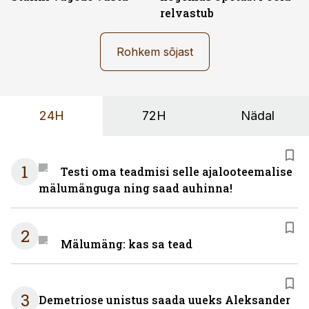
relvastub
Rohkem sõjast
24H
72H
Nädal
1
Testi oma teadmisi selle ajalooteemalise
mälumänguga ning saad auhinna!
2
Mälumäng: kas sa tead
3
Demetriose unistus saada uueks Aleksander