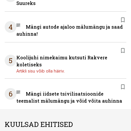
Suureks
4
Mängi autode ajaloo mälumängu ja saad
auhinna!
Koolijuhi nimekaimu kutsuti Rakvere
5
koletiseks
Artikli sisu võib olla häiriv.
6
Mängi iidsete tsivilisatsioonide
teemalist mälumängu ja võid võita auhinna
KUULSAD EHITISED