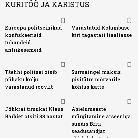
KURITÖÖ JA KARISTUS
Euroopa politseinikud
Varastatud Kolumbuse
konfiskeerisid
kiri tagastati Itaaliasse
tuhandeid
antiikesemeid
Tšehhi politsei otsib
Surmaingel maksis
pühaku kolju
pisitütre mõrvarile
varastanud röövlit
kohtus kätte
Jõhkrat timukat Klaus
Abielumeeste
Barbiet otsiti 38 aastat
mürgitamine arseeniga
sundis Briti
seadusandjat