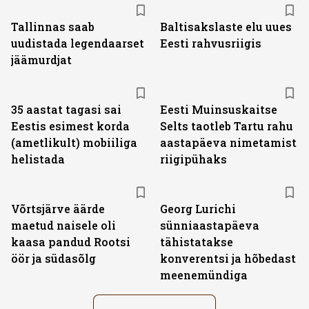
Tallinnas saab
Baltisakslaste elu uues
uudistada legendaarset
Eesti rahvusriigis
jäämurdjat
35 aastat tagasi sai
Eesti Muinsuskaitse
Eestis esimest korda
Selts taotleb Tartu rahu
(ametlikult) mobiiliga
aastapäeva nimetamist
helistada
riigipühaks
Võrtsjärve äärde
Georg Lurichi
maetud naisele oli
sünniaastapäeva
kaasa pandud Rootsi
tähistatakse
öör ja südasõlg
konverentsi ja hõbedast
meenemündiga