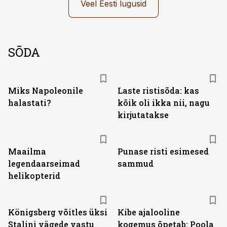
Veel Eesti lugusid
SÕDA
Miks Napoleonile
Laste ristisõda: kas
halastati?
kõik oli ikka nii, nagu
kirjutatakse
Maailma
Punase risti esimesed
legendaarseimad
sammud
helikopterid
Königsberg võitles üksi
Kibe ajalooline
Stalini vägede vastu
kogemus õpetab: Poola