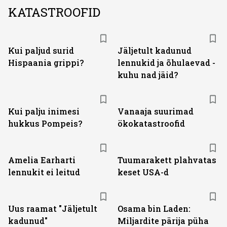
KATASTROOFID
Kui paljud surid
Jäljetult kadunud
Hispaania grippi?
lennukid ja õhulaevad -
kuhu nad jäid?
Kui palju inimesi
Vanaaja suurimad
hukkus Pompeis?
ökokatastroofid
Amelia Earharti
Tuumarakett plahvatas
lennukit ei leitud
keset USA-d
Uus raamat "Jäljetult
Osama bin Laden:
kadunud"
Miljardite pärija püha