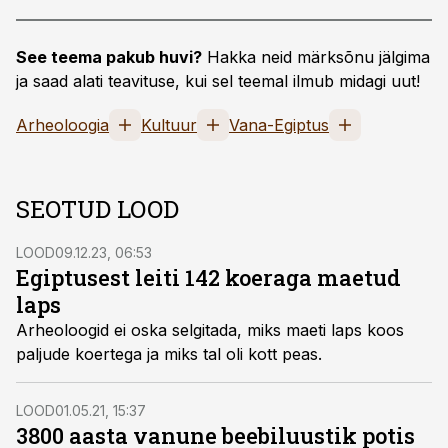
See teema pakub huvi?
Hakka neid märksõnu jälgima
ja saad alati teavituse, kui sel teemal ilmub midagi uut!
Arheoloogia
Kultuur
Vana-Egiptus
SEOTUD LOOD
LOOD
09.12.23, 06:53
Egiptusest leiti 142 koeraga maetud
laps
Arheoloogid ei oska selgitada, miks maeti laps koos
paljude koertega ja miks tal oli kott peas.
LOOD
01.05.21, 15:37
3800 aasta vanune beebiluustik potis