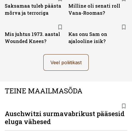
Saksamaa tuleb päästa
Milline oli senati roll
mõrva ja terroriga
Vana-Roomas?
Mis juhtus 1973. aastal
Kas onu Sam on
Wounded Knees?
ajalooline isik?
Veel poliitikast
TEINE MAAILMASÕDA
Auschwitzi surmavabrikust pääsesid
eluga vähesed