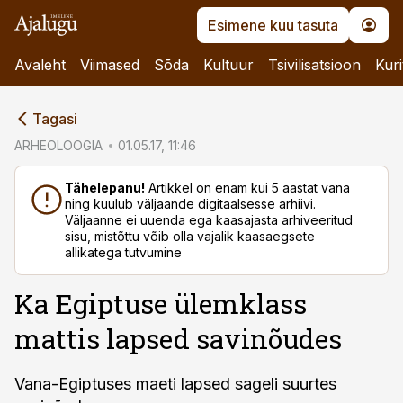
Esimene kuu tasuta
Avaleht
Viimased
Sõda
Kultuur
Tsivilisatsioon
Kuri
cebook
Tagasi
Twitter)
ARHEOLOOGIA
01.05.17, 11:46
kedIn
Tähelepanu!
Artikkel on enam kui 5 aastat vana
ning kuulub väljaande digitaalsesse arhiivi.
ail
Väljaanne ei uuenda ega kaasajasta arhiveeritud
sisu, mistõttu võib olla vajalik kaasaegsete
k
allikatega tutvumine
Ka Egiptuse ülemklass
mattis lapsed savinõudes
Vana-Egiptuses maeti lapsed sageli suurtes