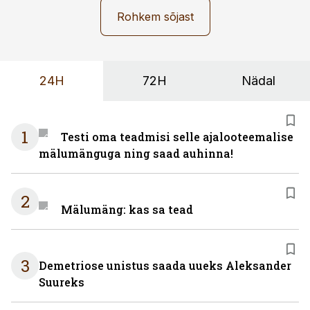
Rohkem sõjast
24H
72H
Nädal
1
Testi oma teadmisi selle ajalooteemalise
mälumänguga ning saad auhinna!
2
Mälumäng: kas sa tead
3
Demetriose unistus saada uueks Aleksander
Suureks