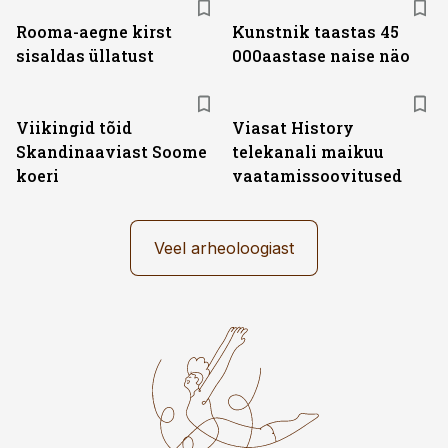
Rooma-aegne kirst
Kunstnik taastas 45
sisaldas üllatust
000aastase naise näo
ST
Viikingid tõid
Viasat History
Skandinaaviast Soome
telekanali maikuu
koeri
vaatamissoovitused
Veel arheoloogiast