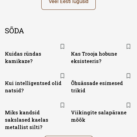
Veel Eesti lugusid
SÕDA
Kuidas ründas
Kas Trooja hobune
kamikaze?
eksisteeris?
Kui intelligentsed olid
Õhuässade esimesed
natsid?
trikid
Miks kandsid
Viikingite salapärane
sakslased kaelas
mõõk
metallist silti?