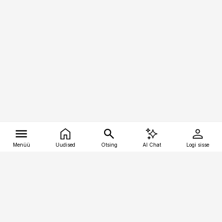
Menüü
Uudised
Otsing
AI Chat
Logi sisse
Vana-Lõuna 39/1, 19094 Tallinn
(+372) 667 0111
tellimiskeskus@aripaev.ee