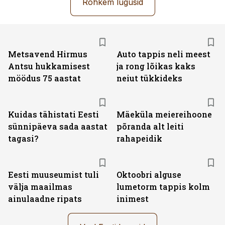
Rohkem lugusid
Metsavend Hirmus
Auto tappis neli meest
Antsu hukkamisest
ja rong lõikas kaks
möödus 75 aastat
neiut tükkideks
Kuidas tähistati Eesti
Mäeküla meiereihoone
sünnipäeva sada aastat
põranda alt leiti
tagasi?
rahapeidik
Eesti muuseumist tuli
Oktoobri alguse
välja maailmas
lumetorm tappis kolm
ainulaadne ripats
inimest