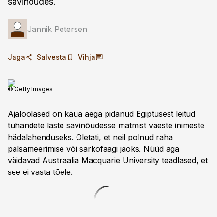
savinõudes.
Jannik Petersen
Jaga
Salvesta
Vihja
© Getty Images
Ajaloolased on kaua aega pidanud Egiptusest leitud
tuhandete laste savinõudesse matmist vaeste inimeste
hädalahenduseks. Oletati, et neil polnud raha
palsameerimise või sarkofaagi jaoks. Nüüd aga
väidavad Austraalia Macquarie University teadlased, et
see ei vasta tõele.