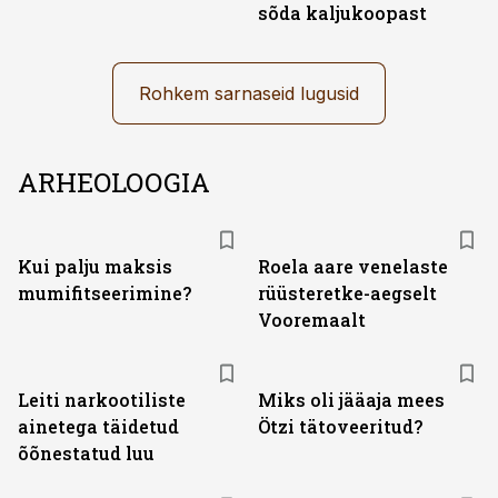
sõda kaljukoopast
Rohkem sarnaseid lugusid
ARHEOLOOGIA
Kui palju maksis
Roela aare venelaste
mumifitseerimine?
rüüsteretke-aegselt
Vooremaalt
Leiti narkootiliste
Miks oli jääaja mees
ainetega täidetud
Ötzi tätoveeritud?
õõnestatud luu