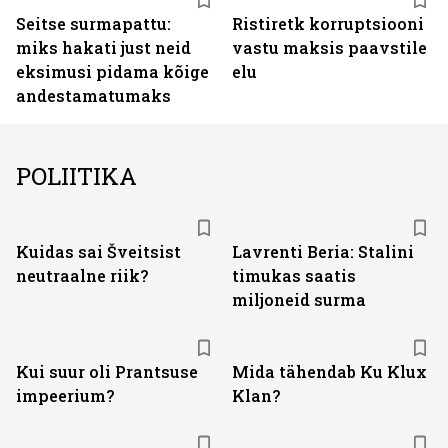
Seitse surmapattu:
Ristiretk korruptsiooni
miks hakati just neid
vastu maksis paavstile
eksimusi pidama kõige
elu
andestamatumaks
POLIITIKA
Kuidas sai Šveitsist
Lavrenti Beria: Stalini
neutraalne riik?
timukas saatis
miljoneid surma
Kui suur oli Prantsuse
Mida tähendab Ku Klux
impeerium?
Klan?