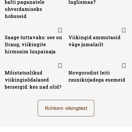
balti paganatele
Inglismaa?
ohverdamiseks
hobuseid
Saage tuttavaks: see on
Viikingid ammutasid
Draug, viikingite
väge jumalailt
hirmsaim luupainaja
Mõistatuslikud
Novgorodist leiti
viikingisõdalased
ruunikirjadega esemeid
bersergid: kes nad olid?
Rohkem viikingitest