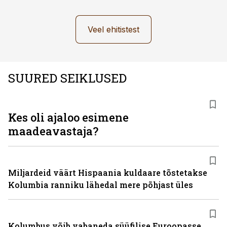
Veel ehitistest
SUURED SEIKLUSED
Kes oli ajaloo esimene
maadeavastaja?
Miljardeid väärt Hispaania kuldaare tõstetakse
Kolumbia ranniku lähedal mere põhjast üles
Kolumbus võib vabaneda süüfilise Euroopasse