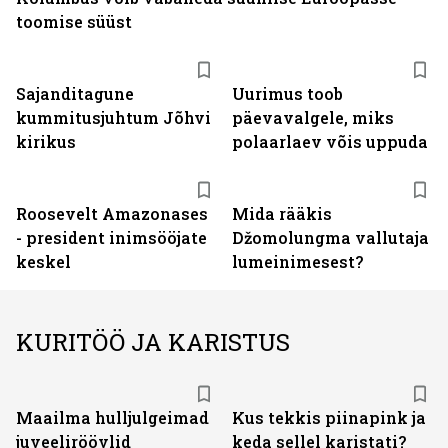
toomise süüst
Sajanditagune
Uurimus toob
kummitusjuhtum Jõhvi
päevavalgele, miks
kirikus
polaarlaev võis uppuda
Roosevelt Amazonases
Mida rääkis
- president inimsööjate
Džomolungma vallutaja
keskel
lumeinimesest?
KURITÖÖ JA KARISTUS
Maailma hulljulgeimad
Kus tekkis piinapink ja
juveeliröövlid
keda sellel karistati?