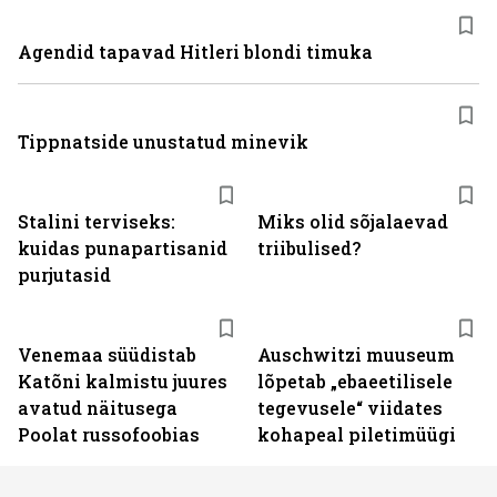
Agendid tapavad Hitleri blondi timuka
Tippnatside unustatud minevik
Stalini terviseks:
Miks olid sõjalaevad
kuidas punapartisanid
triibulised?
purjutasid
Venemaa süüdistab
Auschwitzi muuseum
Katõni kalmistu juures
lõpetab „ebaeetilisele
avatud näitusega
tegevusele“ viidates
Poolat russofoobias
kohapeal piletimüügi