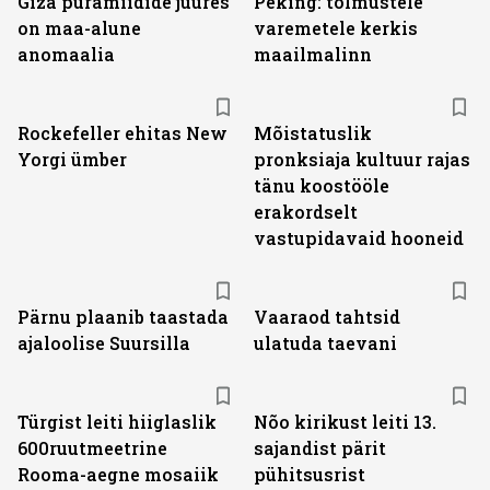
Giza püramiidide juures
Peking: tolmustele
on maa-alune
varemetele kerkis
anomaalia
maailmalinn
Rockefeller ehitas New
Mõistatuslik
Yorgi ümber
pronksiaja kultuur rajas
tänu koostööle
erakordselt
vastupidavaid hooneid
Pärnu plaanib taastada
Vaaraod tahtsid
ajaloolise Suursilla
ulatuda taevani
Türgist leiti hiiglaslik
Nõo kirikust leiti 13.
600ruutmeetrine
sajandist pärit
Rooma-aegne mosaiik
pühitsusrist