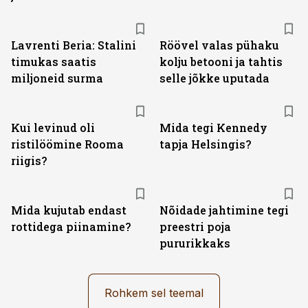
Lavrenti Beria: Stalini
Röövel valas pühaku
timukas saatis
kolju betooni ja tahtis
miljoneid surma
selle jõkke uputada
Kui levinud oli
Mida tegi Kennedy
ristilöömine Rooma
tapja Helsingis?
riigis?
Mida kujutab endast
Nõidade jahtimine tegi
rottidega piinamine?
preestri poja
pururikkaks
Rohkem sel teemal