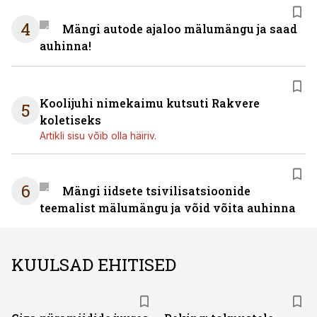
4
Mängi autode ajaloo mälumängu ja saad
auhinna!
Koolijuhi nimekaimu kutsuti Rakvere
5
koletiseks
Artikli sisu võib olla häiriv.
6
Mängi iidsete tsivilisatsioonide
teemalist mälumängu ja võid võita auhinna
KUULSAD EHITISED