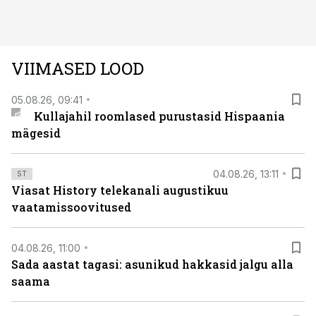
avastused ning seni nägemata kaadrid Kolmanda riigi
argielust avavad ajaloo tuntud sündmused täiesti uuest
vaatenurgast. Viasat History on saadaval kõikide Eesti
teleoperaatorite kaudu. Tutvu telekavaga:
VIIMASED LOOD
viasathistory.eu/ee
05.08.26, 09:41
Kullajahil roomlased purustasid Hispaania
mägesid
04.08.26, 13:11
ST
Viasat History telekanali augustikuu
vaatamissoovitused
04.08.26, 11:00
Sada aastat tagasi: asunikud hakkasid jalgu alla
saama