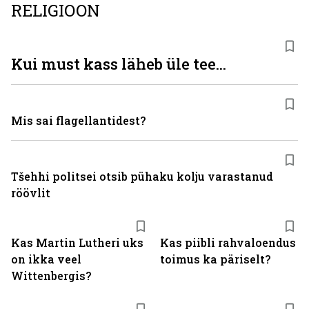
RELIGIOON
Kui must kass läheb üle tee...
Mis sai flagellantidest?
Tšehhi politsei otsib pühaku kolju varastanud
röövlit
Kas Martin Lutheri uks
Kas piibli rahvaloendus
on ikka veel
toimus ka päriselt?
Wittenbergis?