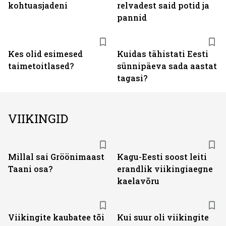
kohtuasjadeni
relvadest said potid ja
pannid
Kes olid esimesed
Kuidas tähistati Eesti
taimetoitlased?
sünnipäeva sada aastat
tagasi?
VIIKINGID
Millal sai Gröönimaast
Kagu-Eesti soost leiti
Taani osa?
erandlik viikingiaegne
kaelavõru
Viikingite kaubatee tõi
Kui suur oli viikingite