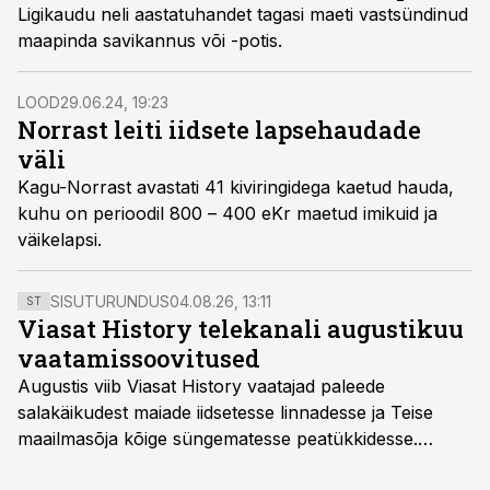
Ligikaudu neli aastatuhandet tagasi maeti vastsündinud
maapinda savikannus või -potis.
LOOD
29.06.24, 19:23
Norrast leiti iidsete lapsehaudade
väli
Kagu-Norrast avastati 41 kiviringidega kaetud hauda,
kuhu on perioodil 800 – 400 eKr maetud imikuid ja
väikelapsi.
SISUTURUNDUS
04.08.26, 13:11
ST
Viasat History telekanali augustikuu
vaatamissoovitused
Augustis viib Viasat History vaatajad paleede
salakäikudest maiade iidsetesse linnadesse ja Teise
maailmasõja kõige süngematesse peatükkidesse.
Kuninglike dünastiate intriigid, värsked arheoloogilised