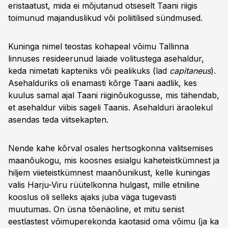
eristaatust, mida ei mõjutanud otseselt Taani riigis
toimunud majanduslikud või poliitilised sündmused.
Kuninga nimel teostas kohapeal võimu Tallinna
linnuses resideerunud laiade volitustega asehaldur,
keda nimetati kapteniks või pealikuks (lad
capitaneus
).
Asehalduriks oli enamasti kõrge Taani aadlik, kes
kuulus samal ajal Taani riiginõukogusse, mis tähendab,
et ase­haldur viibis sageli Taanis. Asehalduri äraolekul
asendas teda viitsekapten.
Nende kahe kõrval osales hertsogkonna valitsemises
maanõukogu, mis koosnes esialgu kaheteistkümnest ja
hiljem viieteistkümnest maanõunikust, kelle kuningas
valis Harju-Viru rüütelkonna hulgast, mille etniline
kooslus oli selleks ajaks juba väga tugevasti
muutumas. On üsna tõenäoline, et mitu senist
eestlastest võimuperekonda kaotasid oma võimu (ja ka