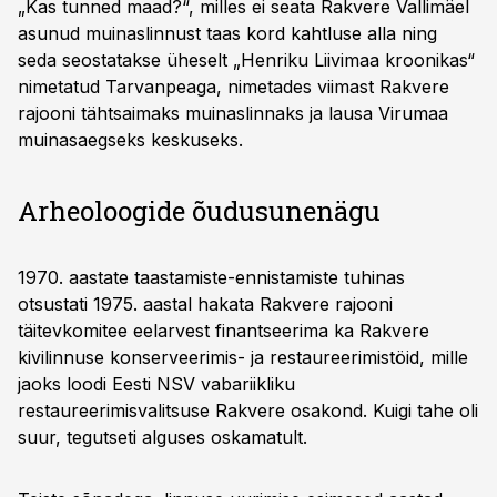
„Kas tunned maad?“, milles ei seata Rakvere Vallimäel
asunud muinaslinnust taas kord kahtluse alla ning
seda seostatakse üheselt „Henriku Liivimaa kroonikas“
nimetatud Tarvanpeaga, nimetades viimast Rakvere
rajooni tähtsaimaks muinas­linnaks ja lausa Virumaa
muinas­aegseks keskuseks.
Arheoloogide õudusunenägu
1970. aastate taastamiste-ennistamiste tuhinas
otsustati 1975. aastal hakata Rakvere rajooni
täitevkomitee eelarvest finantseerima ka Rakvere
kivilinnuse konserveerimis- ja restaureerimistöid, mille
jaoks loodi Eesti NSV vabariikliku
restaureerimisvalitsuse Rakvere osakond. Kuigi tahe oli
suur, tegutseti alguses oskamatult.