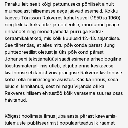
Paraku leiti sealt kõigi pettumuseks põhiliselt ainult
muinasajast hilisemasse aega jäävaid esemeid. Kokku
kaevas Tõnisson Rakveres kahel suvel (1959 ja 1960)
ning leiti ka kaks oda- ja nooleotsa, murdunud peaga
rinnanõel ning mõned jämeda purruga kedra­
keraamikakatked, mis kõik kuulusid 12.–13. sajandisse.
See tähendas, et alles mitu põlvkonda pärast Jungi
puhtteoreetilist oletust ja üks põlvkond pärast
Johanseni tekstianalüüsi saadi esimene arheoloogiline
tõestusmaterjal, mis ütleb, et juba enne keskaegse
kivilinnuse ehitamist võis praeguse Rakve­re kivilinnuse
kohal olla muinasaegne asustus. Kas ka linnus, seda
leiud ei kinnitanud, sest nii nagu Viljandis oli ka
Rakveres hilisem ehitustöö kõik varasema suures osas
hävitanud.
Kõigest hoolimata ilmus juba aasta pärast kaevamis­
tulemuste publitseerimist populaarteaduslik raamat