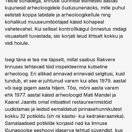
Teiste sõnadega, linnuse uurimise esimesed aastad
kujunesid arheoloogidele õudusunenäoks, mille puhul
eelistati koppa labidale ja arheoloogikellule ning
kohalikud muuseumitöötajad käisid kohapeal
vahetevahel. Kui sellisel kontrollkäigul õnnestus midagi
visuaalselt tuvastada, siis korjati leiud lihtsalt kokku ja
viidi hoiule.
Isegi täna ei tea me täpselt, millal saabus Rakvere
linnuses tehtavaid töid inspekteerima kutseline
arheoloog. Eri allikad annavad erinevaid selgitusi, kuid
tundub, et see ei juhtunud varem kui alles 1979. aastal
või isegi pigem aasta hiljem. Tõsi, mõni aasta varem
ehk 1977. aastal käisid arheoloogid Mati Mandel ja
Kaarel Jaanits omal initsia­tiivil restaureerimistöid
uudistamas ja leidsid eemaldatud pinnase­hunnikutest
kokku 32 potikildu (sh nii käsitsi- kui kedrakeraamika).
Sama­laadseid potikilde korjasid nad ka linnu­se
lõunapoolse eeshoovi idaserva tehtud süvendist, kus