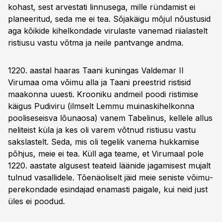
kohast, sest arvestati linnusega, mille ründamist ei
planeeritud, seda me ei tea. Sõjakäigu mõjul nõustusid
aga kõikide kihelkondade virulaste vanemad riia­lastelt
ristiusu vastu võtma ja neile pantvange andma.
1220. aastal haaras Taani kuningas Valdemar II
Virumaa oma võimu alla ja Taani preestrid ristisid
maakonna uuesti. Krooniku andmeil poodi ristimise
käigus Pudiviru (ilmselt Lemmu muinaskihelkonna
pooliseseisva lõunaosa) vanem Tabelinus, kellele allus
neliteist küla ja kes oli varem võtnud ristiusu vastu
sakslastelt. Seda, mis oli tegelik vanema hukkamise
põhjus, meie ei tea. Küll aga teame, et Virumaal pole
1220. aastate algusest teateid läänide jagamisest mujalt
tulnud vasallidele. Tõenäoliselt jäid meie seniste võimu­
perekondade esindajad enamasti paigale, kui neid just
üles ei poodud.