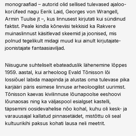
monograafiad – autorid olid sellised tulevased ajaloo­
korüfeed nagu Eerik Laid, Georges von Wrangell,
Armin Tuulse jt –, kus linnusest kirjutati kui sündinud
faktist. Peale kindla kõneviisi tekkisid ka Rakvere
muinaslinnust käsitlevad skeemid ja joonised, mis
polnud tegelikult midagi muud kui ainult kirjutajate-
joonistajate fantaasia­viljad.
Niisugune suhteliselt ebateaduslik lähenemine lõppes
1959. aastal, kui arheoloog Evald Tõnisson lõi
lossiõuel labida maapinda ja alustas oma tulevase pika
karjääri päris esimese linnuse arheoloogilist uurimist.
Tõnisson kaevas kivilinnuse lõunapoolse eeshoovi
lõunaosas ning ka väljaspool esialgset kastelli,
täpsemini oosidevahelise nõo kohal, kuhu oli kesk- ja
varauusajal kalla­tud pinnasetäidet, mistõttu oli seal
kultuurikihi paksus kohati lausa neli meetrit.