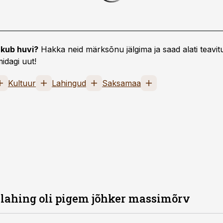
kub huvi?
Hakka neid märksõnu jälgima ja saad alati teavitu
idagi uut!
Kultuur
Lahingud
Saksamaa
 lahing oli pigem jõhker massimõrv