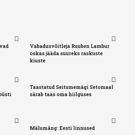
tvad
Vabadusvõitleja Ruuben Lambur
oskas jääda suureks raskuste
kiuste
Taastatud Seitsmemägi Setomaal
püsti
särab taas oma hiilguses
Mälumäng: Eesti linnused