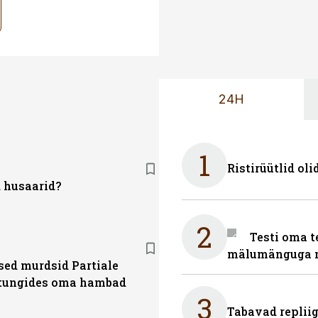
24H
1
Ristirüütlid oli
d husaarid?
2
Testi oma t
mälumänguga n
ed murdsid Partiale
 tungides oma hambad
3
Tabavad repliig