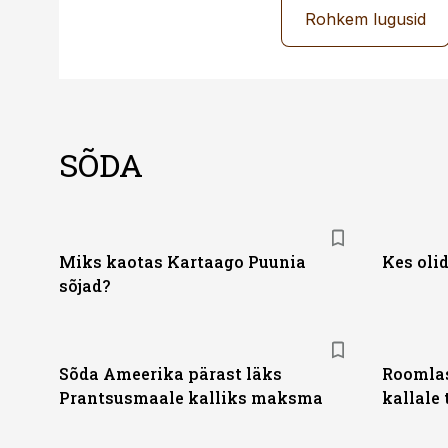
Rohkem lugusid
SÕDA
Miks kaotas Kartaago Puunia
Kes oli
sõjad?
Sõda Ameerika pärast läks
Roomlas
Prantsusmaale kalliks maksma
kallale