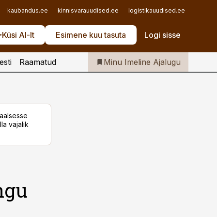
Iseteenindus
kaubandus.ee
kinnisvarauudised.ee
logistikauudised.ee
mu.ee
Telli Imeline Ajalugu
Küsi AI-lt
Esimene kuu tasuta
Logi sisse
esti
Raamatud
Minu Imeline Ajalugu
taalsesse
la vajalik
ngu