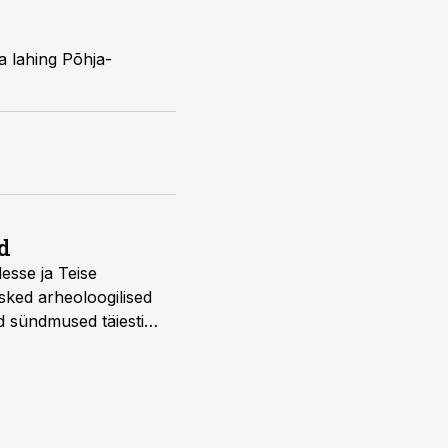
a lahing ­Põhja-
d
desse ja Teise
sked arheoloogilised
d sündmused täiesti
u. Tutvu telekavaga: