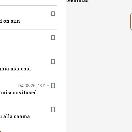
teenimas
 on siin
ania mägesid
04.08.26, 13:11
tamissoovitused
u alla saama