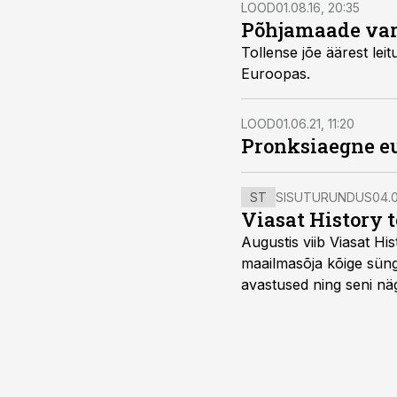
LOOD
01.08.16, 20:35
Põhjamaade var
Tollense jõe äärest leitu
Euroopas.
LOOD
01.06.21, 11:20
Pronksiaegne eu
ST
SISUTURUNDUS
04.0
Viasat History 
Augustis viib Viasat Hi
maailmasõja kõige sünge
avastused ning seni nä
uuest vaatenurgast. Via
viasathistory.eu/ee