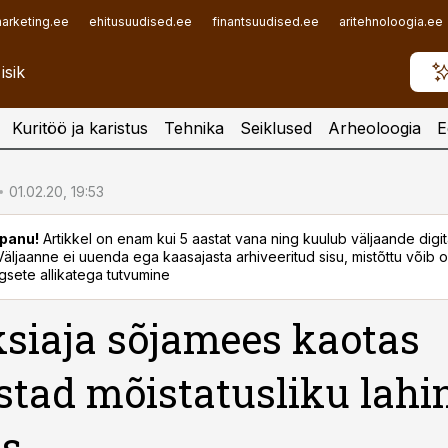
arketing.ee
ehitusuudised.ee
finantsuudised.ee
aritehnoloogia.ee
Kuritöö ja karistus
Tehnika
Seiklused
Arheoloogia
E
01.02.20, 19:53
panu!
Artikkel on enam kui 5 aastat vana ning kuulub väljaande digi
. Väljaanne ei uuenda ega kaasajasta arhiveeritud sisu, mistõttu võib ol
sete allikatega tutvumine
siaja sõjamees kaotas
istad mõistatusliku lahi
us