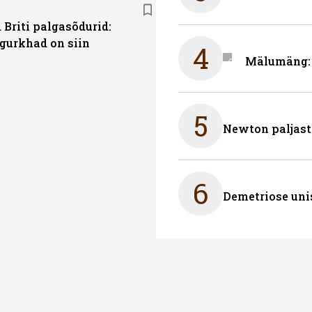
 Briti palgasõdurid:
gurkhad on siin
4
Mälumäng: 
5
Newton paljast
6
Demetriose uni