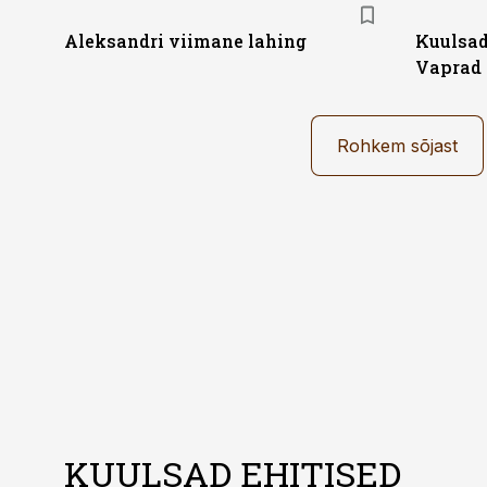
Aleksandri viimane lahing
Kuulsad
Vaprad 
Rohkem sõjast
KUULSAD EHITISED