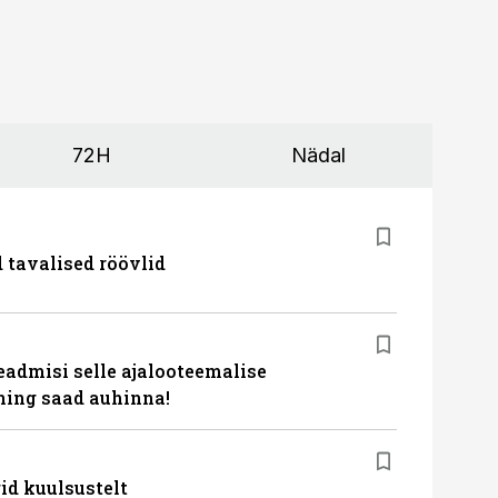
72H
Nädal
d tavalised röövlid
eadmisi selle ajalooteemalise
ing saad auhinna!
id kuulsustelt