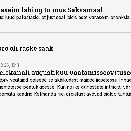
aseim lahing toimus Saksamaal
d luud paljastasid, et just seal leidis aset ­varaseim pronksiaj
ro oli raske saak
8.26, 13:11
telekanali augustikuu vaatamissoovituse
story vaatajad paleede salakäikudest maiade iidsetesse linna
matesse peatükkidesse. Kuninglike dünastiate intriigid, vär
gemata kaadrid Kolmanda riigi argielust avavad ajaloo tuntu
sat History on saadaval kõikide Eesti teleoperaatorite kaud