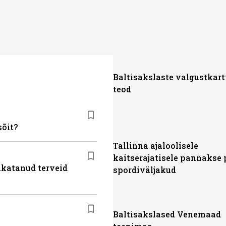
Baltisakslaste valgustkar
teod
sõit?
Tallinna ajaloolisele
kaitserajatisele pannakse 
akatanud terveid
spordiväljakud
Baltisakslased Venemaad