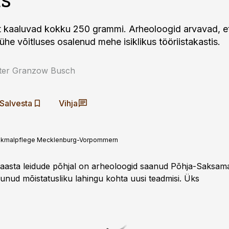
t kaaluvad kokku 250 grammi. Arheoloogid arvavad, e
he võitluses osalenud mehe isiklikus tööriistakastis.
eter Granzow Busch
Salvesta
Vihja
Denkmalpflege Mecklenburg-Vorpommern
. aasta leidude põhjal on arheoloogid saanud Põhja-Saksam
munud mõistatusliku lahingu kohta uusi teadmisi. Üks