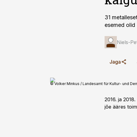
31 metallese
esemed olid ü
Niels-P
Jaga
© Volker Minkus / Landesamt für Kultur- und 
2016. ja 2018
jõe ääres toi