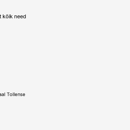
t kõik need
aal Tollense