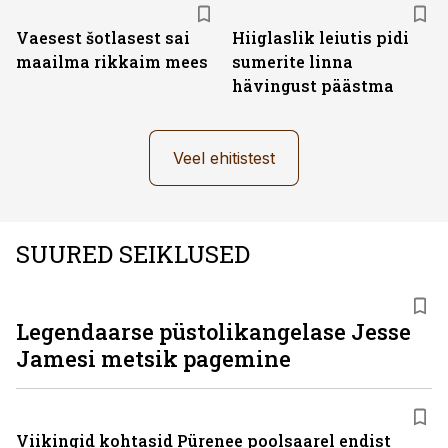
Vaesest šotlasest sai
Hiiglaslik leiutis pidi
maailma rikkaim mees
sumerite linna
hävingust päästma
Veel ehitistest
SUURED SEIKLUSED
Legendaarse püstolikangelase Jesse
Jamesi metsik pagemine
Viikingid kohtasid Pürenee poolsaarel endist