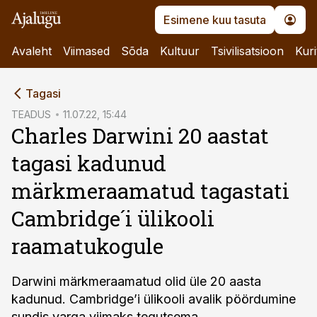
Esimene kuu tasuta
Avaleht
Viimased
Sõda
Kultuur
Tsivilisatsioon
Kuri
cebook
Tagasi
Twitter)
TEADUS
11.07.22, 15:44
Charles Darwini 20 aastat
kedIn
tagasi kadunud
ail
märkmeraamatud tagastati
k
Cambridge´i ülikooli
raamatukogule
Darwini märkmeraamatud olid üle 20 aasta
kadunud. Cambridge’i ülikooli avalik pöördumine
sundis varga viimaks tegutsema.