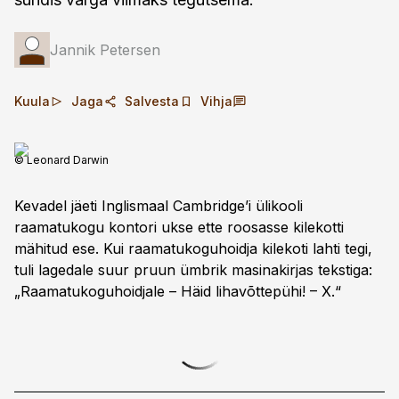
Jannik Petersen
Kuula
Jaga
Salvesta
Vihja
© Leonard Darwin
Kevadel jäeti Inglismaal Cambridge’i ülikooli
raamatukogu kontori ukse ette roosasse kilekotti
mähitud ese. Kui raamatukogu­hoidja kilekoti lahti tegi,
tuli lagedale suur pruun ümbrik masina­kirjas tekstiga:
„Raamatukoguhoidjale – Häid lihavõttepühi! – X.“