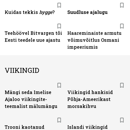
Kuidas tekkis
hygge
?
Suudluse ajalugu
Teehöövel Bitvargen tõi
Haareminaiste armutu
Eesti teedele uue ajastu
võimuvõitlus Osmani
impeeriumis
VIIKINGID
Mängi seda Imelise
Viikingid hankisid
Ajaloo viikingite-
Põhja-Ameerikast
teemalist mälumängu
morsakihvu
Trooni kaotanud
Islandi viikingid