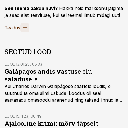
See teema pakub huvi?
Hakka neid märksõnu jälgima
ja saad alati teavituse, kui sel teemal ilmub midagi uut!
Teadus
SEOTUD LOOD
LOOD
13.01.25, 05:33
Galápagos andis vastuse elu
saladusele
Kui Charles Darwin Galapágose saartele jõudis, ei
suutnud ta oma silmi uskuda. Loodus oli seal
aastasadu omasoodu arenenud ning taltsad linnud ja
eripalgelised kilpkonnad viisid Darwini liikide päritolu
jälile. Evolutsiooniteooria lükkas ümber aastatuhandeid
LOOD
15.11.23, 06:49
valitsenud ebausu ja pani isegi kõige veendunumad
Ajalooline krimi: mõrv täpselt
kristlased piibli sõnas kahtlema.