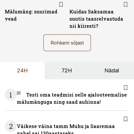
Mälumäng: suurimad
Kuidas Saksamaa
vead
suutis taasrelvastuda
nii kiiresti?
Rohkem sõjast
24H
72H
Nädal
1
Testi oma teadmisi selle ajalooteemalise
mälumänguga ning saad auhinna!
2
Väikese väina tamm Muhu ja Saaremaa
vahel sai 130aastaseks