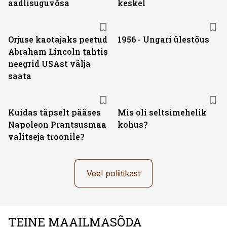
aadlisuguvõsa
keskel
Orjuse kaotajaks peetud
1956 - Ungari ülestõus
Abraham Lincoln tahtis
neegrid USAst välja
saata
Kuidas täpselt pääses
Mis oli seltsimehelik
Napoleon Prantsusmaa
kohus?
valitseja troonile?
Veel poliitikast
TEINE MAAILMASÕDA