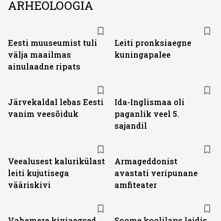
ARHEOLOOGIA
Eesti muuseumist tuli
Leiti pronksiaegne
välja maailmas
kuningapalee
ainulaadne ripats
Järvekaldal lebas Eesti
Ida-Inglismaa oli
vanim veesõiduk
paganlik veel 5.
sajandil
Veealusest kalurikülast
Armageddonist
leiti kujutisega
avastati veripunane
vääriskivi
amfiteater
Vahemere kiviaegsed
Soome koolilaps leidis