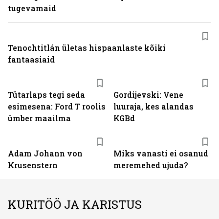
tugevamaid
Tenochtitlán ületas hispaanlaste kõiki
fantaasiaid
Tütarlaps tegi seda
Gordijevski: Vene
esimesena: Ford T roolis
luuraja, kes alandas
ümber maailma
KGBd
Adam Johann von
Miks vanasti ei osanud
Krusenstern
meremehed ujuda?
KURITÖÖ JA KARISTUS