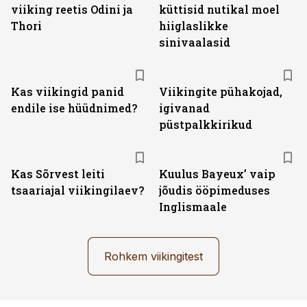
viiking reetis Odini ja
küttisid nutikal moel
Thori
hiiglaslikke
sinivaalasid
Kas viikingid panid
Viikingite pühakojad,
endile ise hüüdnimed?
igivanad
püstpalkkirikud
Kas Sõrvest leiti
Kuulus Bayeux’ vaip
tsaariajal viikingilaev?
jõudis ööpimeduses
Inglismaale
Rohkem viikingitest