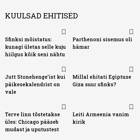
KUULSAD EHITISED
Sfinksi mõistatus:
Parthenoni sisemus oli
kunagi ületas selle kuju
hämar
hiilgus kõik seni nähtu
Jutt Stonehenge’ist kui
Millal ehitati Egiptuse
päikesekalendrist on
Giza suur sfinks?
vale
Terve linn tõstetakse
Leiti Armeenia vanim
üles: Chicago pääseb
kirik
mudast ja uputustest