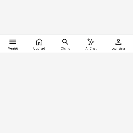
Menüü
Uudised
Otsing
AI Chat
Logi sisse
Vana-Lõuna 39/1, 19094 Tallinn
(+372) 667 0111
tellimiskeskus@aripaev.ee
Telli Imeline Ajalugu
Uudiskiri
Reklaam
Firmast
Sisu kasutamisõigused
Ajakirjaniku