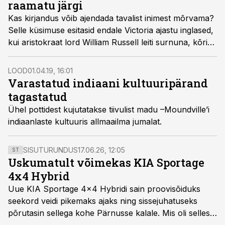
raamatu järgi
Kas kirjandus võib ajendada tavalist inimest mõrvama?
Selle küsimuse esitasid endale Victoria ajastu inglased,
kui aristokraat lord William Russell leiti surnuna, kõri
läbi lõigatud.
LOOD
01.04.19, 16:01
Varastatud indiaani kultuuripärand
tagastatud
Ühel pottidest kujutatakse tiivulist madu –Moundville’i
indiaanlaste kultuuris allmaailma jumalat.
SISUTURUNDUS
17.06.26, 12:05
ST
Uskumatult võimekas KIA Sportage
4x4 Hybrid
Uue KIA Sportage 4x4 Hybridi sain proovisõiduks
seekord veidi pikemaks ajaks ning sissejuhatuseks
põrutasin sellega kohe Pärnusse kalale. Mis oli selles