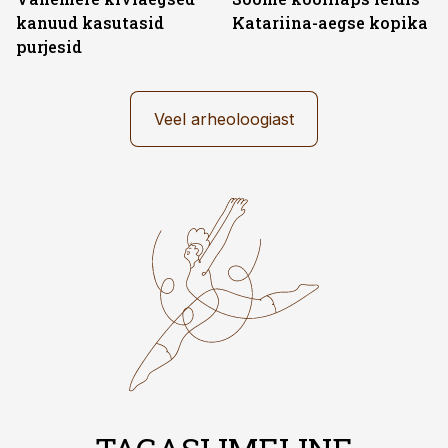
kanuud kasutasid
Katariina-aegse kopika
purjesid
Veel arheoloogiast