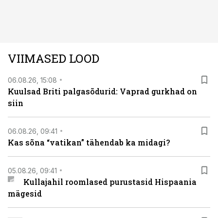
autos head ja millised olid vead saab teada, kui lugeda
läbi järgnev lugu.
VIIMASED LOOD
06.08.26, 15:08
Kuulsad Briti palgasõdurid: Vaprad gurkhad on
siin
06.08.26, 09:41
Kas sõna “vatikan” tähendab ka midagi?
05.08.26, 09:41
Kullajahil roomlased purustasid Hispaania
mägesid