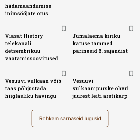
hädamaandumise
inimsööjate orus
ST
Viasat History
Jumalaema kiriku
telekanali
katuse tammed
detsembrikuu
pärinesid 8. sajandist
vaatamissoovitused
Vesuuvi vulkaan võib
Vesuuvi
taas põhjustada
vulkaanipurske ohvri
hiiglasliku hävingu
juurest leiti arstikarp
Rohkem sarnaseid lugusid