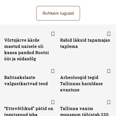
Rohkem lugusid
Võrtsjärve äärde
Rabid läksid tapamajas
maetud naisele oli
taplema
kaasa pandud Rootsi
öör ja südasõlg
Baltisakslaste
Arheoloogid tegid
valgustkartvad teod
Tallinnas haruldase
avastuse
“Ettevõtlikud” pätid on
Tallinna vanim
tegutsenud juba
muuseum tähistab 220.