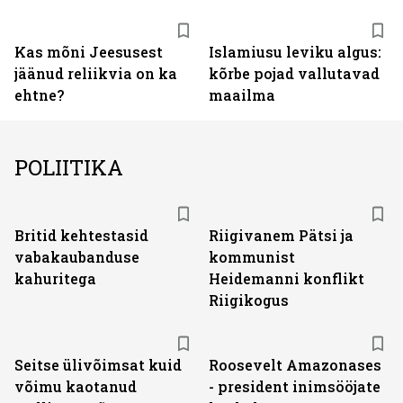
Kas mõni Jeesusest
Islamiusu leviku algus:
jäänud reliikvia on ka
kõrbe pojad vallutavad
ehtne?
maailma
POLIITIKA
Britid kehtestasid
Riigivanem Pätsi ja
vabakaubanduse
kommunist
kahuritega
Heidemanni konflikt
Riigikogus
Seitse ülivõimsat kuid
Roosevelt Amazonases
võimu kaotanud
- president inimsööjate