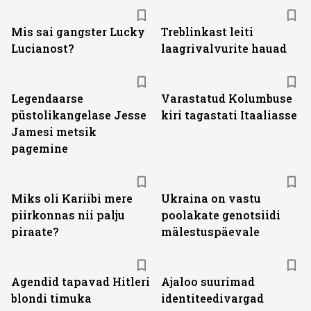
Mis sai gangster Lucky
Treblinkast leiti
Lucianost?
laagrivalvurite hauad
Legendaarse
Varastatud Kolumbuse
püstolikangelase Jesse
kiri tagastati Itaaliasse
Jamesi metsik
pagemine
Miks oli Kariibi mere
Ukraina on vastu
piirkonnas nii palju
poolakate genotsiidi
piraate?
mälestuspäevale
Agendid tapavad Hitleri
Ajaloo suurimad
blondi timuka
identiteedivargad