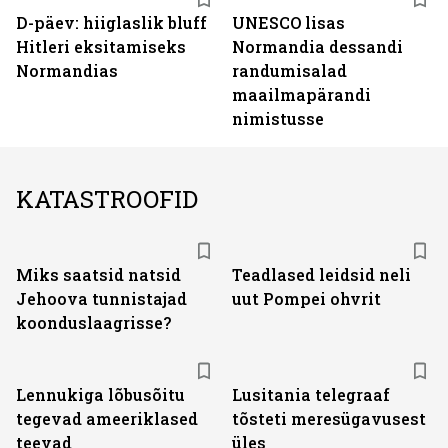
D-päev: hiiglaslik bluff
UNESCO lisas
Hitleri eksitamiseks
Normandia dessandi
Normandias
randumisalad
maailmapärandi
nimistusse
KATASTROOFID
Miks saatsid natsid
Teadlased leidsid neli
Jehoova tunnistajad
uut Pompei ohvrit
koonduslaagrisse?
Lennukiga lõbusõitu
Lusitania telegraaf
tegevad ameeriklased
tõsteti meresügavusest
teevad
üles