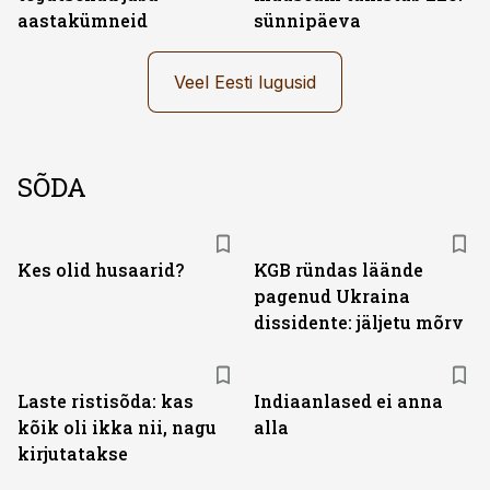
aastakümneid
sünnipäeva
Veel Eesti lugusid
SÕDA
Kes olid husaarid?
KGB ründas läände
pagenud Ukraina
dissidente: jäljetu mõrv
Laste ristisõda: kas
Indiaanlased ei anna
kõik oli ikka nii, nagu
alla
kirjutatakse