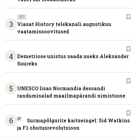
ST
3
Viasat History telekanali augustikuu
vaatamissoovitused
4
Demetriose unistus saada uueks Aleksander
Suureks
5
UNESCO lisas Normandia dessandi
randumisalad maailmapärandi nimistusse
6
Surmapõlgurite kaitseingel: Sid Watkins
ja F1 ohutusrevolutsioon