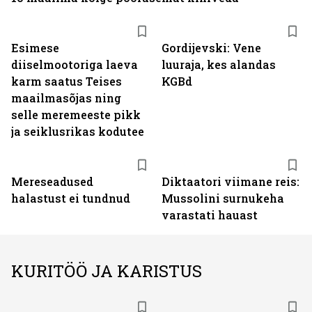
Esimese
Gordijevski: Vene
diiselmootoriga laeva
luuraja, kes alandas
karm saatus Teises
KGBd
maailmasõjas ning
selle meremeeste pikk
ja seiklusrikas kodutee
Mereseadused
Diktaatori viimane reis:
halastust ei tundnud
Mussolini surnukeha
varastati hauast
KURITÖÖ JA KARISTUS