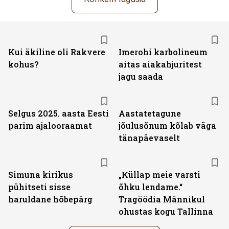
Kui äkiline oli Rakvere
Imerohi karbolineum
kohus?
aitas aiakahjuritest
jagu saada
Selgus 2025. aasta Eesti
Aastatetagune
parim ajalooraamat
jõulusõnum kõlab väga
tänapäevaselt
Simuna kirikus
„Küllap meie varsti
pühitseti sisse
õhku lendame.“
haruldane hõbepärg
Tragöödia Männikul
ohustas kogu Tallinna