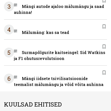
3
Mängi autode ajaloo mälumängu ja saad
auhinna!
4
Mälumäng: kas sa tead
5
Surmapõlgurite kaitseingel: Sid Watkins
ja F1 ohutusrevolutsioon
6
Mängi iidsete tsivilisatsioonide
teemalist mälumängu ja võid võita auhinna
KUULSAD EHITISED