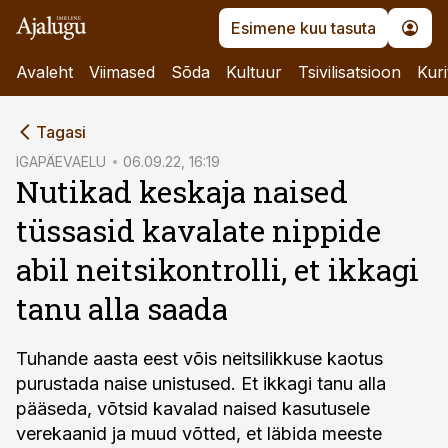
Esimene kuu tasuta
Avaleht
Viimased
Sõda
Kultuur
Tsivilisatsioon
Kuri
cebook
Tagasi
Twitter)
IGAPÄEVAELU
06.09.22, 16:19
Nutikad keskaja naised
kedIn
tüssasid kavalate nippide
ail
abil neitsikontrolli, et ikkagi
k
tanu alla saada
Tuhande aasta eest võis neitsilikkuse kaotus
purustada naise unistused. Et ikkagi tanu alla
pääseda, võtsid kavalad naised kasutusele
verekaanid ja muud võtted, et läbida meeste