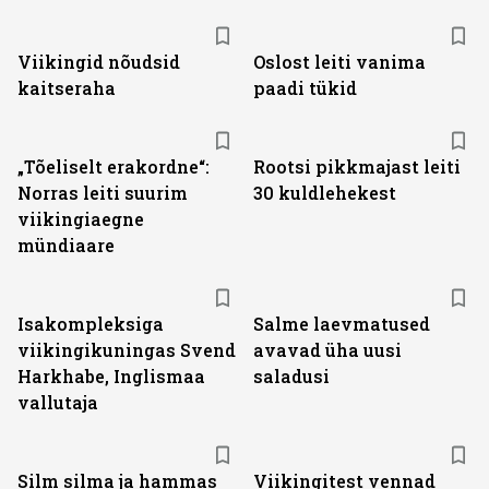
Viikingid nõudsid
Oslost leiti vanima
kaitseraha
paadi tükid
„Tõeliselt erakordne“:
Rootsi pikkmajast leiti
Norras leiti suurim
30 kuldlehekest
viikingiaegne
mündiaare
Isakompleksiga
Salme laevmatused
viikingikuningas Svend
avavad üha uusi
Harkhabe, Inglismaa
saladusi
vallutaja
Silm silma ja hammas
Viikingitest vennad