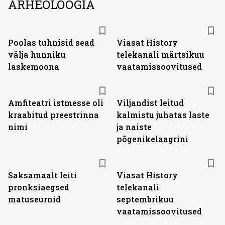
ARHEOLOOGIA
ST
Poolas tuhnisid sead
Viasat History
välja hunniku
telekanali märtsikuu
laskemoona
vaatamissoovitused
Amfiteatri istmesse oli
Viljandist leitud
kraabitud preestrinna
kalmistu juhatas laste
nimi
ja naiste
põgenikelaagrini
ST
Saksamaalt leiti
Viasat History
pronksiaegsed
telekanali
matuseurnid
septembrikuu
vaatamissoovitused