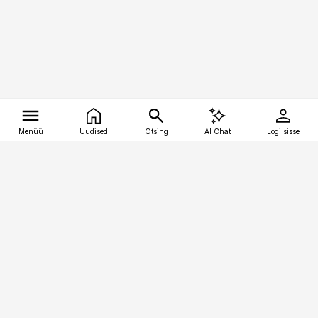
Menüü
Uudised
Otsing
AI Chat
Logi sisse
Vana-Lõuna 39/1, 19094 Tallinn
(+372) 667 0111
tellimiskeskus@aripaev.ee
Telli Imeline Ajalugu
Uudiskiri
Reklaam
Firmast