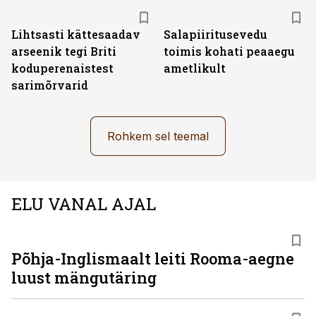
Lihtsasti kättesaadav
Salapiiritusevedu
arseenik tegi Briti
toimis kohati peaaegu
koduperenaistest
ametlikult
sarimõrvarid
Rohkem sel teemal
ELU VANAL AJAL
Põhja-Inglismaalt leiti Rooma-aegne
luust mängutäring