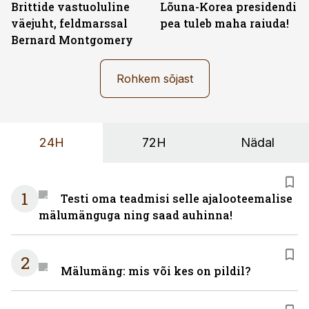
Brittide vastuoluline
Lõuna-Korea presidendi
väejuht, feldmarssal
pea tuleb maha raiuda!
Bernard Montgomery
Rohkem sõjast
24H
72H
Nädal
1
Testi oma teadmisi selle ajalooteemalise
mälumänguga ning saad auhinna!
2
Mälumäng: mis või kes on pildil?