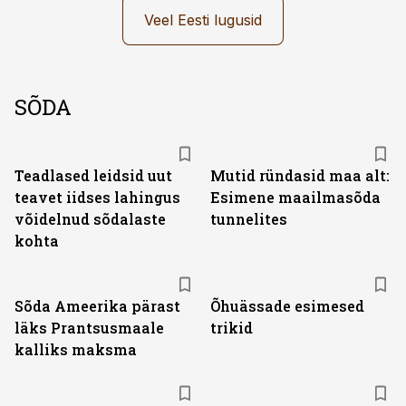
Veel Eesti lugusid
SÕDA
Teadlased leidsid uut
Mutid ründasid maa alt:
teavet iidses lahingus
Esimene maailmasõda
võidelnud sõdalaste
tunnelites
kohta
Sõda Ameerika pärast
Õhuässade esimesed
läks Prantsusmaale
trikid
kalliks maksma