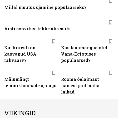
Millal muutus ujumine populaarseks?
Arsti soovitus: tehke üks suits
Kui kiiresti on
Kas lauamängud olid
kasvanud USA
Vana-Egiptuses
rahvaarv?
populaarsed?
Mälumäng:
Rooma õelaimast
lemmikloomade ajalugu
naisest jäid maha
laibad
VIIKINGID