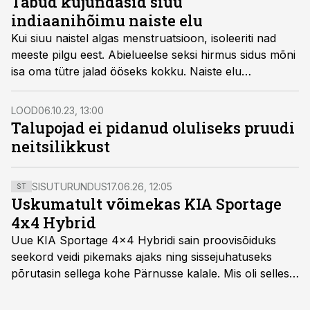
Tabud kujundasid siuu
indiaanihõimu naiste elu
Kui siuu naistel algas menstruatsioon, isoleeriti nad
meeste pilgu eest. Abielueelse seksi hirmus sidus mõni
isa oma tütre jalad ööseks kokku. Naiste elu
indiaanilaagris polnud just meelakkumine.
LOOD
06.10.23, 13:00
Talupojad ei pidanud oluliseks pruudi
neitsilikkust
SISUTURUNDUS
17.06.26, 12:05
ST
Uskumatult võimekas KIA Sportage
4x4 Hybrid
Uue KIA Sportage 4x4 Hybridi sain proovisõiduks
seekord veidi pikemaks ajaks ning sissejuhatuseks
põrutasin sellega kohe Pärnusse kalale. Mis oli selles
autos head ja millised olid vead saab teada, kui lugeda
läbi järgnev lugu.