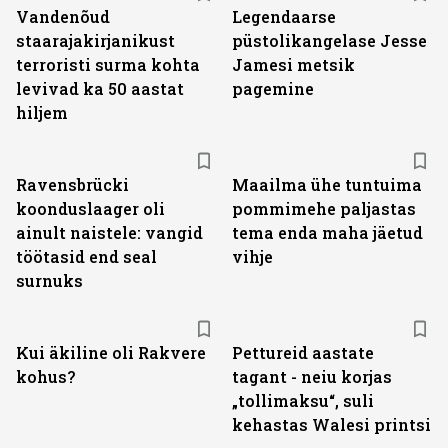
Vandenõud
Legendaarse
staarajakirjanikust
püstolikangelase Jesse
terroristi surma kohta
Jamesi metsik
levivad ka 50 aastat
pagemine
hiljem
Ravensbrücki
Maailma ühe tuntuima
koonduslaager oli
pommimehe paljastas
ainult naistele: vangid
tema enda maha jäetud
töötasid end seal
vihje
surnuks
Kui äkiline oli Rakvere
Pettureid aastate
kohus?
tagant - neiu korjas
„tollimaksu“, suli
kehastas Walesi printsi