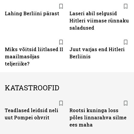
Lahing Berliini pärast
Laseri abil selgusid
Hitleri viimase rünnaku
saladused
Miks võitsid liitlased II
Juut varjas end Hitleri
maailmasõjas
Berliinis
teljeriike?
KATASTROOFID
Teadlased leidsid neli
Rootsi kuninga loss
uut Pompei ohvrit
põles linnarahva silme
ees maha