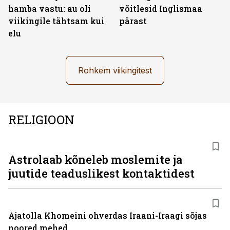
hamba vastu: au oli
võitlesid Inglismaa
viikingile tähtsam kui
pärast
elu
Rohkem viikingitest
RELIGIOON
Astrolaab kõneleb moslemite ja
juutide teaduslikest kontaktidest
Ajatolla Khomeini ohverdas Iraani-Iraagi sõjas
noored mehed