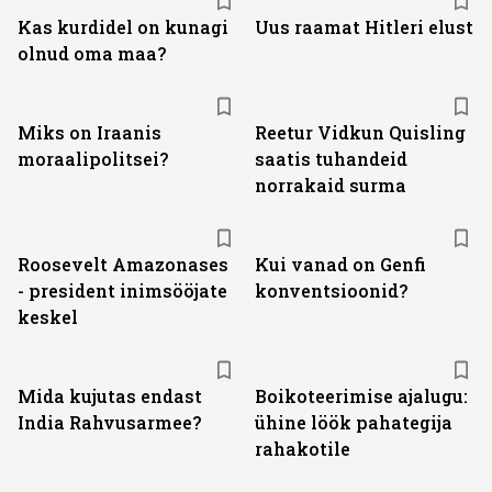
Kas kurdidel on kunagi
Uus raamat Hitleri elust
olnud oma maa?
Miks on Iraanis
Reetur Vidkun Quisling
moraalipolitsei?
saatis tuhandeid
norrakaid surma
Roosevelt Amazonases
Kui vanad on Genfi
- president inimsööjate
konventsioonid?
keskel
Mida kujutas endast
Boikoteerimise ajalugu:
India Rahvusarmee?
ühine löök pahategija
rahakotile