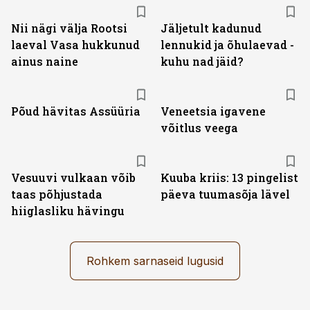
Nii nägi välja Rootsi
Jäljetult kadunud
laeval Vasa hukkunud
lennukid ja õhulaevad -
ainus naine
kuhu nad jäid?
Põud hävitas Assüüria
Veneetsia igavene
võitlus veega
Vesuuvi vulkaan võib
Kuuba kriis: 13 pingelist
taas põhjustada
päeva tuumasõja lävel
hiiglasliku hävingu
Rohkem sarnaseid lugusid