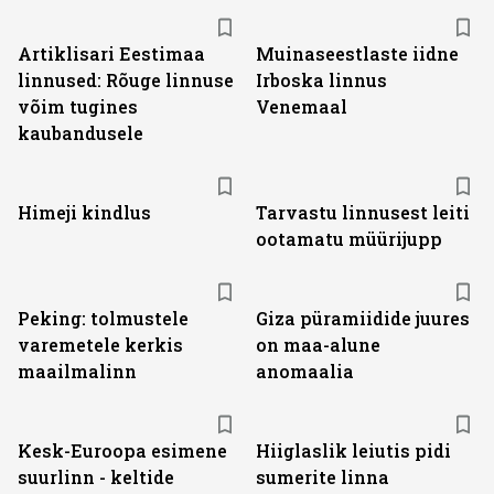
Artiklisari Eestimaa
Muinaseestlaste iidne
linnused: Rõuge linnuse
Irboska linnus
võim tugines
Venemaal
kaubandusele
Himeji kindlus
Tarvastu linnusest leiti
ootamatu müürijupp
Peking: tolmustele
Giza püramiidide juures
varemetele kerkis
on maa-alune
maailmalinn
anomaalia
Kesk-Euroopa esimene
Hiiglaslik leiutis pidi
suurlinn - keltide
sumerite linna