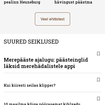
pealinn Heuneburg
hävingust päästma
Veel ehitistest
SUURED SEIKLUSED
Merepääste ajalugu: päästeinglid
läksid merehädalistele appi
Kui kiiresti seilas klipper?
10 maailma kõige pöörasemat kihlvedu