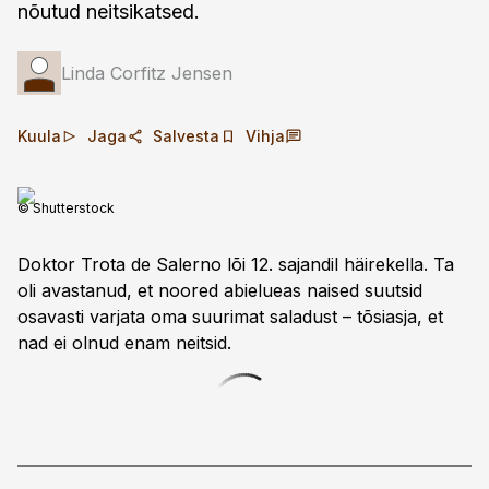
nõutud neitsikatsed.
Linda Corfitz Jensen
Kuula
Jaga
Salvesta
Vihja
© Shutterstock
Doktor Trota de Salerno lõi 12. sajandil häirekella. Ta
oli avastanud, et noored abielueas naised suutsid
osavasti varjata oma suuri­mat saladust – tõsiasja, et
nad ei olnud enam neitsid.