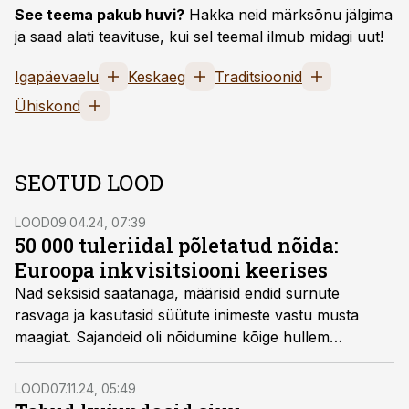
See teema pakub huvi?
Hakka neid märksõnu jälgima
ja saad alati teavituse, kui sel teemal ilmub midagi uut!
Igapäevaelu
Keskaeg
Traditsioonid
Ühiskond
SEOTUD LOOD
LOOD
09.04.24, 07:39
50 000 tuleriidal põletatud nõida:
Euroopa inkvisitsiooni keerises
Nad seksisid saatanaga, määrisid endid surnute
rasvaga ja kasutasid süütute inimeste vastu musta
maagiat. Sajandeid oli nõidumine kõige hullem
kuritegu, mida üks naine võis sooritada. Kui naisele
langes kahtlus nõidumises, võis ta olla üsna kindel, et
LOOD
07.11.24, 05:49
lõpetab leekides.