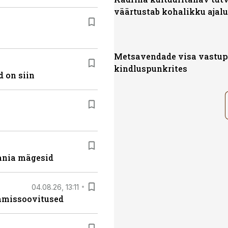
väärtustab kohalikku ajal
Metsavendade visa vastu
kindluspunkrites
 on siin
ania mägesid
04.08.26, 13:11
tamissoovitused