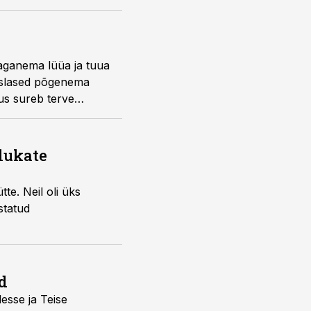
 taganema lüüa ja tuua
kslased põgenema
us sureb terve
alukate
te. Neil oli üks
statud
d
desse ja Teise