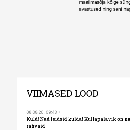
maailmasõja kõige sünge
avastused ning seni nä
uuest vaatenurgast. Via
viasathistory.eu/ee
VIIMASED LOOD
08.08.26, 09:43
Kuld! Nad leidsid kulda! Kullapalavik on n
rahvaid