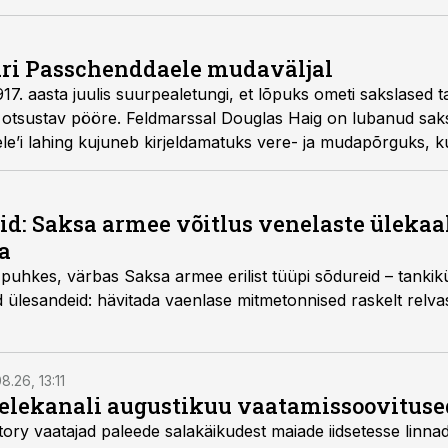
uri Passchenddaele mudaväljal
 1917. aasta juulis suurpealetungi, et lõpuks ometi sakslased
 otsustav pööre. Feldmarssal Douglas Haig on lubanud sa
le’i lahing kujuneb kirjeldamatuks vere- ja mudapõrguks, k
tid: Saksa armee võitlus venelaste üleka
a
uhkes, värbas Saksa armee erilist tüüpi sõdureid – tankiküt
d ülesandeid: hävitada vaenlase mitmetonnised raskelt relva
8.26, 13:11
telekanali augustikuu vaatamissoovituse
story vaatajad paleede salakäikudest maiade iidsetesse linna