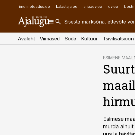
ehitusuudised.ee
raamatupidaja.ee
imelineteadus.ee
kalastaja.ee
aripaev.ee
dv.ee
bestm
finantsuudised.ee
toostusuudised.ee
aritehnoloogia.ee
Avaleht
Viimased
Sõda
Kultuur
Tsivilisatsioon
cebook
ESIMENE MAAI
Suurt
Twitter)
kedIn
maail
ail
hirm
k
Esimese maai
murda ainult
uus ja hävita