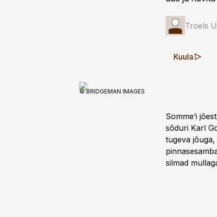
Troels U
Kuula
© BRIDGEMAN IMAGES
Somme’i jõest
sõduri Karl G
tugeva jõuga,
pinnasesambai
silmad mullag