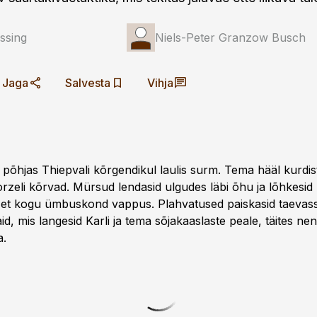
ssing
Niels-Peter Granzow Busch
Jaga
Salvesta
Vihja
 põhjas Thiepvali kõrgendikul laulis surm. Tema hääl kurdi
orzeli kõrvad. Mürsud lendasid ulgudes läbi õhu ja lõhkesid 
 et kogu ümbuskond vappus. Plahvatused paiskasid taevas
d, mis langesid Karli ja tema sõjakaaslaste peale, täites ne
a.