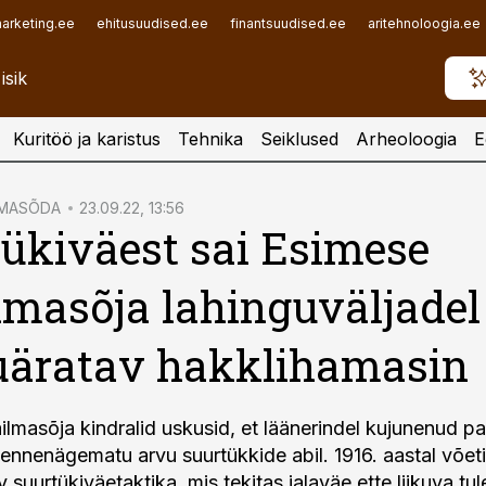
arketing.ee
ehitusuudised.ee
finantsuudised.ee
aritehnoloogia.ee
Kuritöö ja karistus
Tehnika
Seiklused
Arheoloogia
E
LMASÕDA
23.09.22, 13:56
ükiväest sai Esimese
masõja lahinguväljadel
uäratav hakklihamasin
lmasõja kindralid uskusid, et läänerindel kujunenud pa
 ennenägematu arvu suurtükkide abil. 1916. aastal võet
v suurtükiväetaktika, mis tekitas jalaväe ette liikuva tule