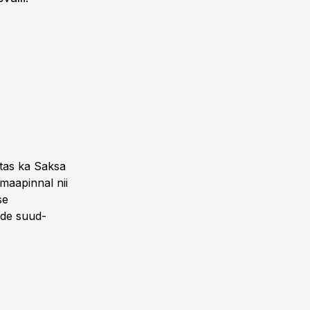
stas ka Saksa
maapinnal nii
se
nde suud-