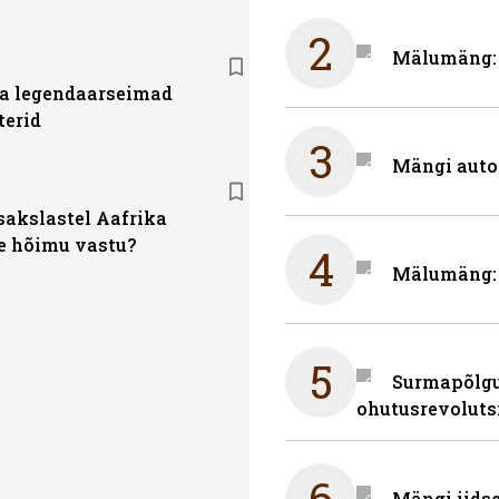
2
Mälumäng: m
a legendaarseimad
terid
3
Mängi auto
sakslastel Aafrika
e hõimu vastu?
4
Mälumäng: 
5
Surmapõlgur
ohutusrevoluts
6
Mängi iidse