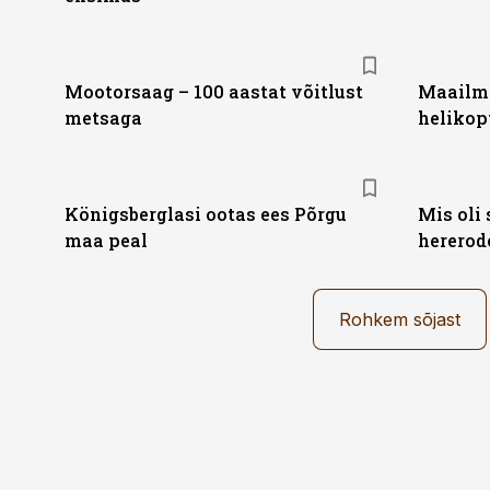
Mootorsaag – 100 aastat võitlust
Maailm
metsaga
helikop
Königsberglasi ootas ees Põrgu
Mis oli 
maa peal
hererod
Rohkem sõjast