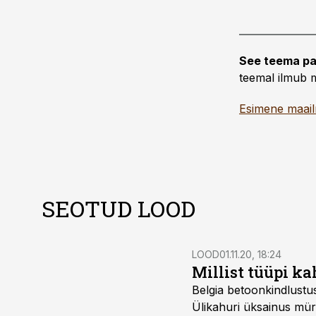
See teema pa
teemal ilmub m
Esimene maai
SEOTUD LOOD
LOOD
01.11.20, 18:24
Millist tüüpi ka
Belgia betoonkindlustus
Ülikahuri üksainus mürs