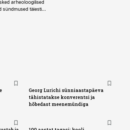
sked arheoloogilised
d sündmused täiesti
u. Tutvu telekavaga:
e
Georg Lurichi sünniaastapäeva
tähistatakse konverentsi ja
hõbedast meenemündiga
ustab ja
100 aastat tagasi: kooli