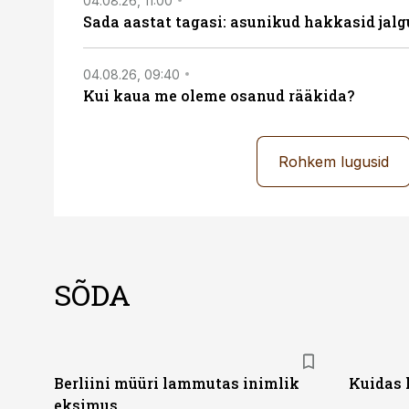
04.08.26, 11:00
Sada aastat tagasi: asunikud hakkasid jalg
04.08.26, 09:40
Kui kaua me oleme osanud rääkida?
Rohkem lugusid
SÕDA
Berliini müüri lammutas inimlik
Kuidas 
eksimus