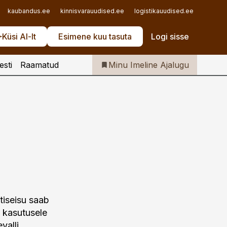
Iseteenindus
kaubandus.ee
kinnisvarauudised.ee
logistikauudised.ee
mu.ee
Telli Imeline Ajalugu
Küsi AI-lt
Esimene kuu tasuta
Logi sisse
esti
Raamatud
Minu Imeline Ajalugu
tiseisu saab
i kasutusele
valli.