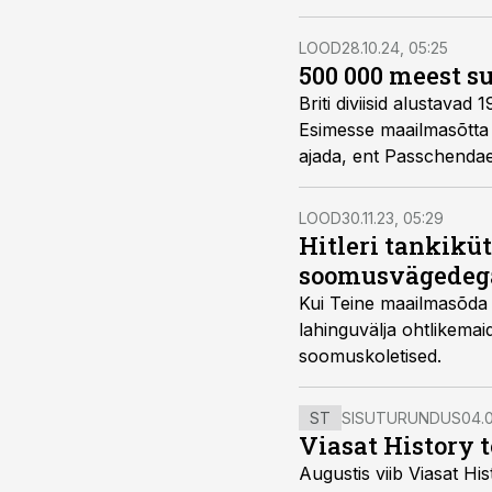
LOOD
28.10.24, 05:25
500 000 meest s
Briti diviisid alustavad
Esimesse maailmasõtta
ajada, ent Passchendae
põlvkond noori mehi.
LOOD
30.11.23, 05:29
Hitleri tankikü
soomusvägedeg
Kui Teine maailmasõda p
lahinguvälja ohtlikemai
soomuskoletised.
ST
SISUTURUNDUS
04.0
Viasat History 
Augustis viib Viasat Hi