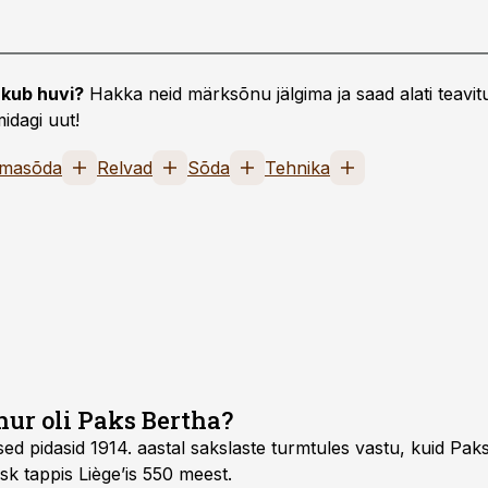
kub huvi?
Hakka neid märksõnu jälgima ja saad alati teavitu
idagi uut!
lmasõda
Relvad
Sõda
Tehnika
hur oli Paks Bertha?
ed pidasid 1914. aastal sakslaste turmtules vastu, kuid Paks 
k tappis Liège’is 550 meest.