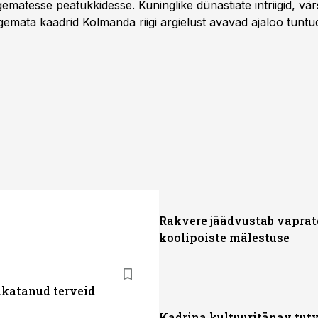
matesse peatükkidesse. Kuninglike dünastiate intriigid, vär
gemata kaadrid Kolmanda riigi argielust avavad ajaloo tuntu
sat History on saadaval kõikide Eesti teleoperaatorite kaud
Rakvere jäädvustab vaprat
koolipoiste mälestuse
akatanud terveid
Kadrina kultuuritänav tutv