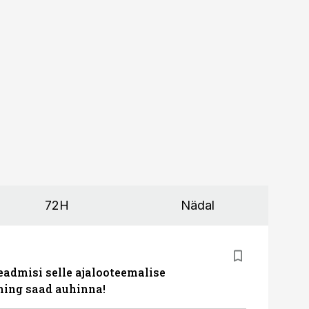
72H
Nädal
eadmisi selle ajalooteemalise
ing saad auhinna!