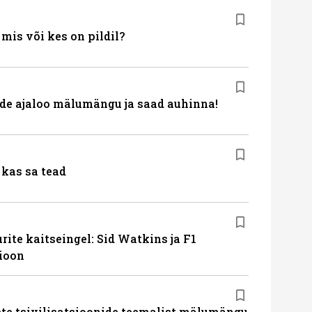
is või kes on pildil?
de ajaloo mälumängu ja saad auhinna!
kas sa tead
ite kaitseingel: Sid Watkins ja F1
ioon
te tsivilisatsioonide teemalist mälumängu