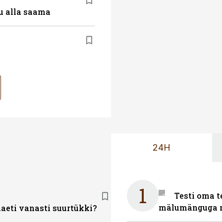
u alla saama
24H
1
Testi oma t
mälumänguga n
laeti vanasti suurtükki?