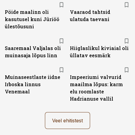
Pöide maalinn oli
Vaaraod tahtsid
kasutusel kuni Jüriöö
ulatuda taevani
ülestõusuni
Saaremaal Valjalas oli
Hiiglaslikul kiviaial oli
muinasaja lõpus linn
üllatav eesmärk
Muinaseestlaste iidne
Impeeriumi valvurid
Irboska linnus
maailma lõpus: karm
Venemaal
elu roomlaste
Hadrianuse vallil
Veel ehitistest