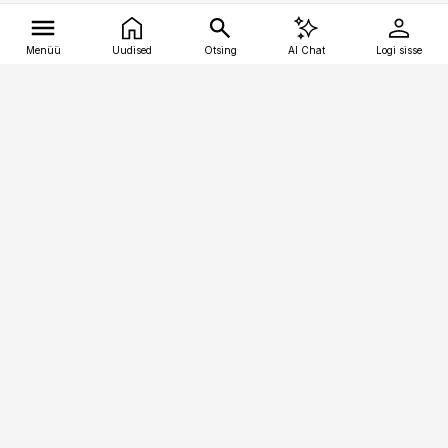
Menüü
Uudised
Otsing
AI Chat
Logi sisse
Vana-Lõuna 39/1, 19094 Tallinn
(+372) 667 0111
tellimiskeskus@aripaev.ee
Telli Imeline Ajalugu
Uudiskiri
Reklaam
Firmast
Sisu kasutamisõigused
Ajakirjaniku
eetikakoodeks
Üldtingimused
Privaatsustingimused
Küpsiste poliitika
KKK
Eesti Meediaettevõtete
Eelistuste haldamine