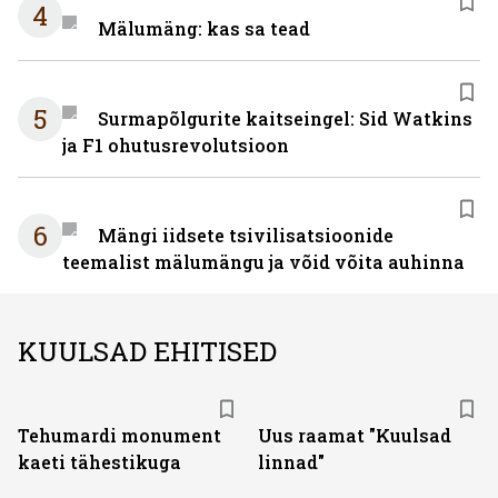
4
Mälumäng: kas sa tead
5
Surmapõlgurite kaitseingel: Sid Watkins
ja F1 ohutusrevolutsioon
6
Mängi iidsete tsivilisatsioonide
teemalist mälumängu ja võid võita auhinna
KUULSAD EHITISED
Tehumardi monument
Uus raamat "Kuulsad
kaeti tähestikuga
linnad"