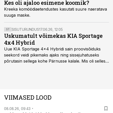
Kes oli ajaloo esimene koomik?
Kreeka komöödiaetendustes kasutati suure naeratava
suuga maske.
SISUTURUNDUS
17.06.26, 12:05
ST
Uskumatult võimekas KIA Sportage
4x4 Hybrid
Uue KIA Sportage 4x4 Hybridi sain proovisõiduks
seekord veidi pikemaks ajaks ning sissejuhatuseks
põrutasin sellega kohe Pärnusse kalale. Mis oli selles
autos head ja millised olid vead saab teada, kui lugeda
läbi järgnev lugu.
VIIMASED LOOD
08.08.26, 09:43