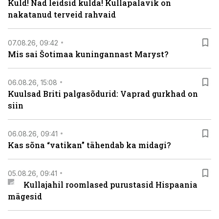
Kuld! Nad leidsid kulda! Kullapalavik on
nakatanud terveid rahvaid
07.08.26, 09:42
Mis sai Šotimaa kuningannast Maryst?
06.08.26, 15:08
Kuulsad Briti palgasõdurid: Vaprad gurkhad on
siin
06.08.26, 09:41
Kas sõna “vatikan” tähendab ka midagi?
05.08.26, 09:41
Kullajahil roomlased purustasid Hispaania
mägesid