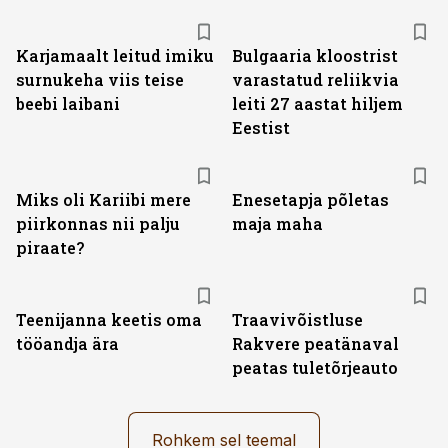
Karjamaalt leitud imiku
Bulgaaria kloostrist
surnukeha viis teise
varastatud reliikvia
beebi laibani
leiti 27 aastat hiljem
Eestist
Miks oli Kariibi mere
Enesetapja põletas
piirkonnas nii palju
maja maha
piraate?
Teenijanna keetis oma
Traavivõistluse
tööandja ära
Rakvere peatänaval
peatas tuletõrjeauto
Rohkem sel teemal