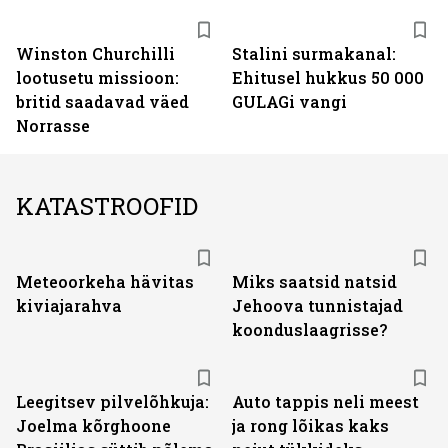
Winston Churchilli
Stalini surmakanal:
lootusetu missioon:
Ehitusel hukkus 50 000
britid saadavad väed
GULAGi vangi
Norrasse
KATASTROOFID
Meteoorkeha hävitas
Miks saatsid natsid
kiviajarahva
Jehoova tunnistajad
koonduslaagrisse?
Leegitsev pilvelõhkuja:
Auto tappis neli meest
Joelma kõrghoone
ja rong lõikas kaks