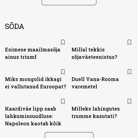
SÕDA
Esimese maailmasõja
Millal tekkis
ainus triumf
sõjaväeteenistus?
Miks mongolid ikkagi
Duell Vana-Rooma
ei vallutanud Euroopat?
varemetel
Kaardiväe lipp saab
Milleks lahingutes
lahkumissuudluse:
trumme kasutati?
Napoleon kaotab kõik