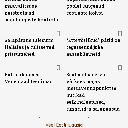
maavalitsuse
poolel langenud
naistöötajad
eestlaste kohta
suguhaiguste kontrolli
Salapärane tulesurm
“Ettevõtlikud” pätid on
Haljalas ja tülitsevad
tegutsenud juba
pritsumehed
aastakümneid
Baltisakslased
Seal metsaserval
Venemaad teenimas
väikses majas:
metsavennapunkrite
nutikad
eelkindlustused,
tunnelid ja salapääsud
Veel Eesti lugusid