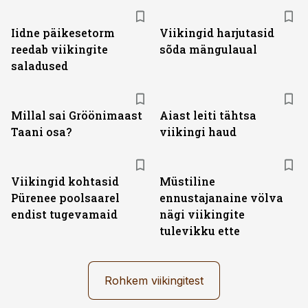
Iidne päikesetorm
Viikingid harjutasid
reedab viikingite
sõda mängulaual
saladused
Millal sai Gröönimaast
Aiast leiti tähtsa
Taani osa?
viikingi haud
Viikingid kohtasid
Müstiline
Pürenee poolsaarel
ennustajanaine völva
endist tugevamaid
nägi viikingite
tulevikku ette
Rohkem viikingitest