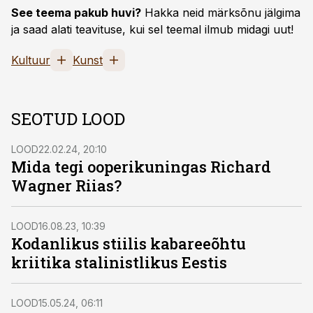
See teema pakub huvi?
Hakka neid märksõnu jälgima
ja saad alati teavituse, kui sel teemal ilmub midagi uut!
Kultuur
Kunst
SEOTUD LOOD
LOOD
22.02.24, 20:10
Mida tegi ooperikuningas Richard
Wagner Riias?
LOOD
16.08.23, 10:39
Kodanlikus stiilis kabareeõhtu
kriitika stalinistlikus Eestis
LOOD
15.05.24, 06:11