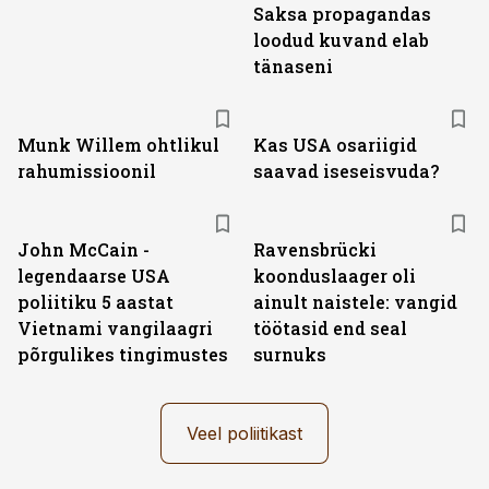
Saksa propagandas
loodud kuvand elab
tänaseni
Munk Willem ohtlikul
Kas USA osariigid
rahumissioonil
saavad iseseisvuda?
John McCain -
Ravensbrücki
legendaarse USA
koonduslaager oli
poliitiku 5 aastat
ainult naistele: vangid
Vietnami vangilaagri
töötasid end seal
põrgulikes tingimustes
surnuks
Veel poliitikast