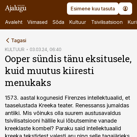
Esimene kuu tasuta
Avaleht
Viimased
Sõda
Kultuur
Tsivilisatsioon
Kuri
cebook
Tagasi
Twitter)
KULTUUR
03.03.24, 06:40
Ooper sündis tänu eksitusele,
kedIn
kuid muutus kiiresti
ail
menukaks
k
1573. aastal kogunesid Firenzes intellektuaalid, et
taaselustada Kreeka teater. Renessanss jumaldas
antiiki. Mis võinuks olla suurem austusavaldus
tsivilisatsiooni hällile kui lõbutsemine vanade
kreeklaste kombel? Paraku said intellektuaalid
kreeka tekstidest valesti aru ning selle tagajärjeks