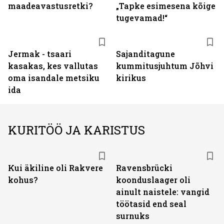
maadeavastusretki?
„Tapke esimesena kõige
tugevamad!“
Jermak - tsaari
Sajanditagune
kasakas, kes vallutas
kummitusjuhtum Jõhvi
oma isandale metsiku
kirikus
ida
KURITÖÖ JA KARISTUS
Kui äkiline oli Rakvere
Ravensbrücki
kohus?
koonduslaager oli
ainult naistele: vangid
töötasid end seal
surnuks