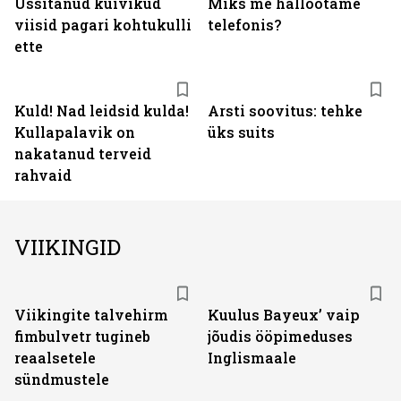
Ussitanud kuivikud
Miks me hallootame
viisid pagari kohtukulli
telefonis?
ette
Kuld! Nad leidsid kulda!
Arsti soovitus: tehke
Kullapalavik on
üks suits
nakatanud terveid
rahvaid
VIIKINGID
Viikingite talvehirm
Kuulus Bayeux’ vaip
fimbulvetr tugineb
jõudis ööpimeduses
reaalsetele
Inglismaale
sündmustele