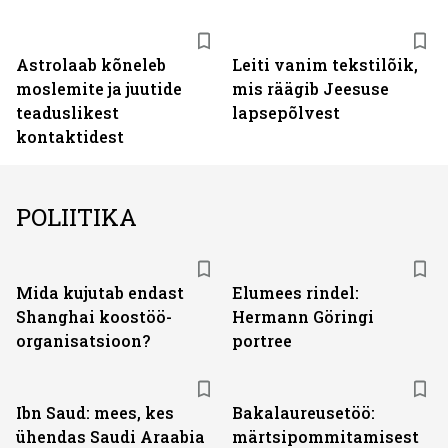
Astrolaab kõneleb
Leiti vanim tekstilõik,
moslemite ja juutide
mis räägib Jeesuse
teaduslikest
lapsepõlvest
kontaktidest
POLIITIKA
Mida kujutab endast
Elumees rindel:
Shanghai koostöö­
Hermann Göringi
organisatsioon?
portree
Ibn Saud: mees, kes
Bakalaureusetöö:
ühendas Saudi Araabia
märtsipommitamisest