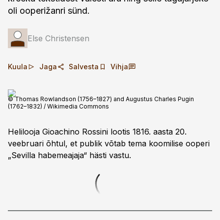
oli ooperižanri sünd.
Else Christensen
Kuula
Jaga
Salvesta
Vihja
© Thomas Rowlandson (1756–1827) and Augustus Charles Pugin
(1762–1832) / Wikimedia Commons
Helilooja Gioachino Rossini lootis 1816. aasta 20.
veebruari õhtul, et publik võtab tema koomilise ooperi
„Sevilla habeme­ajaja“ hästi vastu.