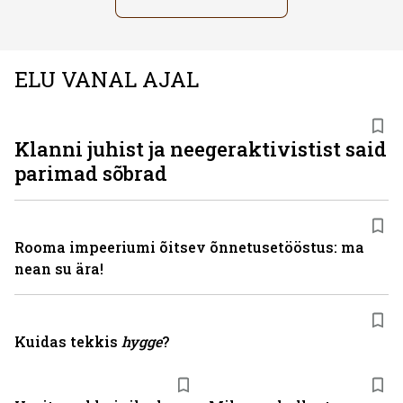
ELU VANAL AJAL
Klanni juhist ja neegeraktivistist said
parimad sõbrad
Rooma impeeriumi õitsev õnnetusetööstus: ma
nean su ära!
Kuidas tekkis
hygge
?