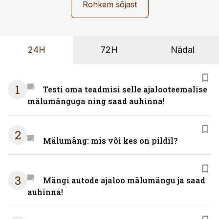
Rohkem sõjast
24H
72H
Nädal
1
Testi oma teadmisi selle ajalooteemalise
mälumänguga ning saad auhinna!
2
Mälumäng: mis või kes on pildil?
3
Mängi autode ajaloo mälumängu ja saad
auhinna!