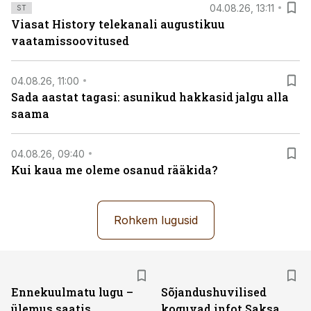
04.08.26, 13:11
ST
Viasat History telekanali augustikuu
vaatamissoovitused
04.08.26, 11:00
Sada aastat tagasi: asunikud hakkasid jalgu alla
saama
04.08.26, 09:40
Kui kaua me oleme osanud rääkida?
Rohkem lugusid
Ennekuulmatu lugu –
Sõjandushuvilised
ülemus saatis
koguvad infot Saksa