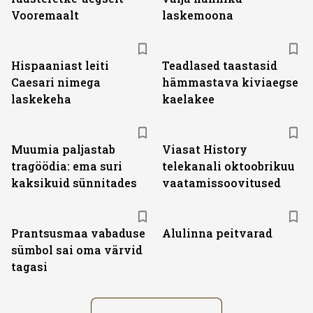
Vooremaalt
laskemoona
Hispaaniast leiti
Teadlased taastasid
Caesari nimega
hämmastava kiviaegse
laskekeha
kaelakee
ST
Muumia paljastab
Viasat History
tragöödia: ema suri
telekanali oktoobrikuu
kaksikuid sünnitades
vaatamissoovitused
Prantsusmaa vabaduse
Alulinna peitvarad
sümbol sai oma värvid
tagasi